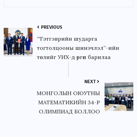
PREVIOUS
“Тэтгэврийн шударга
тогтолцооны шинэчлэл”-ийн
төслийг УИХ-д өргөн барилаа
NEXT
МОНГОЛЫН ОЮУТНЫ
МАТЕМАТИКИЙН 34-Р
ОЛИМПИАД БОЛЛОО