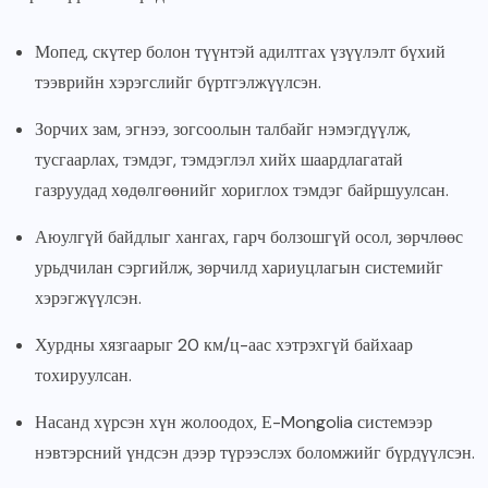
Мопед, скүтер болон түүнтэй адилтгах үзүүлэлт бүхий
тээврийн хэрэгслийг бүртгэлжүүлсэн.
Зорчих зам, эгнээ, зогсоолын талбайг нэмэгдүүлж,
тусгаарлах, тэмдэг, тэмдэглэл хийх шаардлагатай
газруудад хөдөлгөөнийг хориглох тэмдэг байршуулсан.
Аюулгүй байдлыг хангах, гарч болзошгүй осол, зөрчлөөс
урьдчилан сэргийлж, зөрчилд хариуцлагын системийг
хэрэгжүүлсэн.
Хурдны хязгаарыг 20 км/ц-аас хэтрэхгүй байхаар
тохируулсан.
Насанд хүрсэн хүн жолоодох, Е-Mongolia системээр
нэвтэрсний үндсэн дээр түрээслэх боломжийг бүрдүүлсэн.