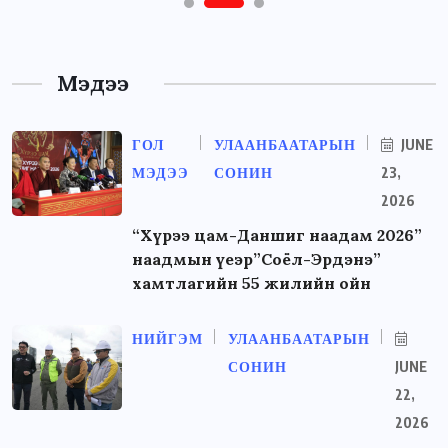
Мэдээ
ГОЛ
УЛААНБААТАРЫН
JUNE
МЭДЭЭ
СОНИН
23,
2026
“Хүрээ цам-Даншиг наадам 2026”
наадмын үеэр”Соёл-Эрдэнэ”
хамтлагийн 55 жилийн ойн
НИЙГЭМ
УЛААНБААТАРЫН
СОНИН
JUNE
22,
2026