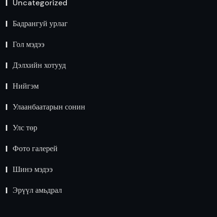
Uncategorized
Бадрангуй урлаг
Гол мэдээ
Дэлхийн хотууд
Нийгэм
Улаанбаатарын сонин
Улс төр
Фото галерей
Шинэ мэдээ
Эрүүл амьдрал