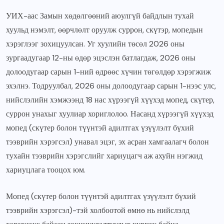
УИХ-аас Замын хөдөлгөөний аюулгүй байдлын тухай
хуульд нэмэлт, өөрчлөлт оруулж суррон, скүтэр, мопедын
хэрэглээг зохицуулсан. Уг хуулийн төсөл 2026 оны
зургаадугаар 12-ны өдөр эцэслэн батлагдаж, 2026 оны
долоодугаар сарын 1-ний өдрөөс хүчин төгөлдөр хэрэгжиж
эхэлнэ. Тодруулбал, 2026 оны долоодугаар сарын 1-нээс улс,
нийслэлийн хэмжээнд 18 нас хүрээгүй хүүхэд мопед, скүтер,
суррон унахыг хуулиар хориглолоо. Насанд хүрээгүй хүүхэд
мопед (скүтер болон түүнтэй адилтгах үзүүлэлт бүхий
тээврийн хэрэгсэл) унавал эцэг, эх асран хамгаалагч болон
тухайн тээврийн хэрэгслийг хариуцагч аж ахуйн нэгжид
хариуцлага тооцох юм.
Мопед (скүтер болон түүнтэй адилтгах үзүүлэлт бүхий
тээврийн хэрэгсэл)-тэй холбоотой өмнө нь нийслэлд