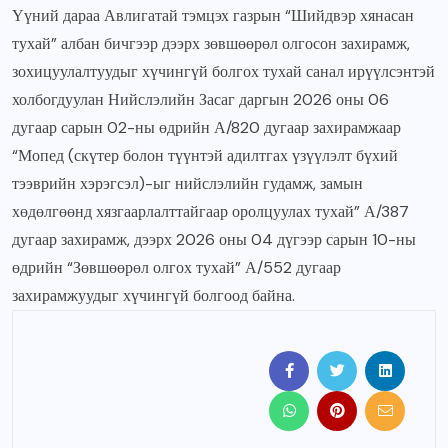
Үүний дараа Авлигатай тэмцэх газрын “Шийдвэр хянасан
тухай” албан бичгээр дээрх зөвшөөрөл олгосон захирамж,
зохицуулалтуудыг хүчингүй болгох тухай санал ирүүлсэнтэй
холбогдуулан Нийслэлийн Засаг даргын 2026 оны 06
дугаар сарын 02-ны өдрийн А/820 дугаар захирамжаар
“Мопед (скүтер болон түүнтэй адилтгах үзүүлэлт бүхий
тээврийн хэрэгсэл)-ыг нийслэлийн гудамж, замын
хөдөлгөөнд хязгаарлалттайгаар оролцуулах тухай” А/387
дугаар захирамж, дээрх 2026 оны 04 дүгээр сарын 10-ны
өдрийн “Зөвшөөрөл олгох тухай” А/552 дугаар
захирамжуудыг хүчингүй болгоод байна.