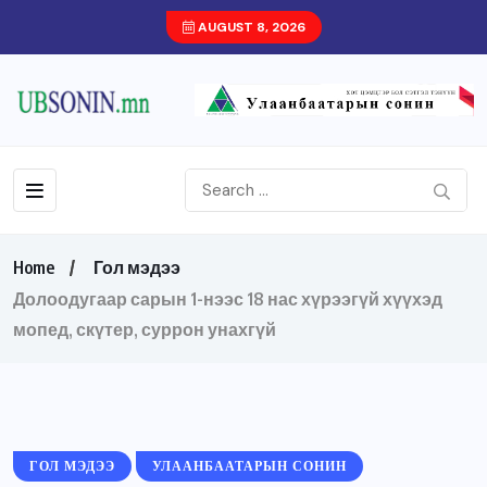
AUGUST 8, 2026
Home
Гол мэдээ
Долоодугаар сарын 1-нээс 18 нас хүрээгүй хүүхэд
мопед, скүтер, суррон унахгүй
ГОЛ МЭДЭЭ
УЛААНБААТАРЫН СОНИН