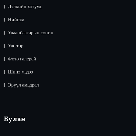
Дэлхийн хотууд
Нийгэм
Улаанбаатарын сонин
Улс төр
Фото галерей
Шинэ мэдээ
Эрүүл амьдрал
Булан