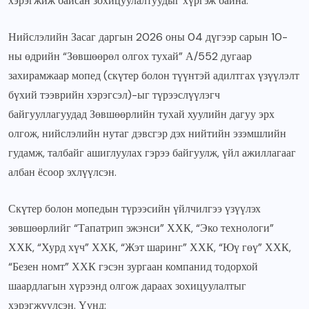
хэрэгжиж байсан зохицуулалтуудыг хүргэж байна.
Нийслэлийн Засаг даргын 2026 оны 04 дүгээр сарын 10-
ны өдрийн “Зөвшөөрөл олгох тухай” А/552 дугаар
захирамжаар мопед (скүтер болон түүнтэй адилтгах үзүүлэлт
бүхий тээврийн хэрэгсэл)-ыг түрээслүүлэгч
байгууллагуудад Зөвшөөрлийн тухай хуулийн дагуу эрх
олгож, нийслэлийн нутаг дэвсгэр дэх нийтийн эзэмшлийн
гудамж, талбайг ашиглуулах гэрээ байгуулж, үйл ажиллагааг
албан ёсоор эхлүүлсэн.
Скүтер болон мопедын түрээсийн үйлчилгээ үзүүлэх
зөвшөөрлийг “Тапатрип эжэнси” ХХК, “Эко технологи”
ХХК, “Хурд хүч” ХХК, “Жэт шаринг” ХХК, “Юү гөү” ХХК,
“Безен номт” ХХК гэсэн зургаан компанид тодорхой
шаардлагын хүрээнд олгож дараах зохицуулалтыг
хэрэгжүүлсэн. Үүнд: