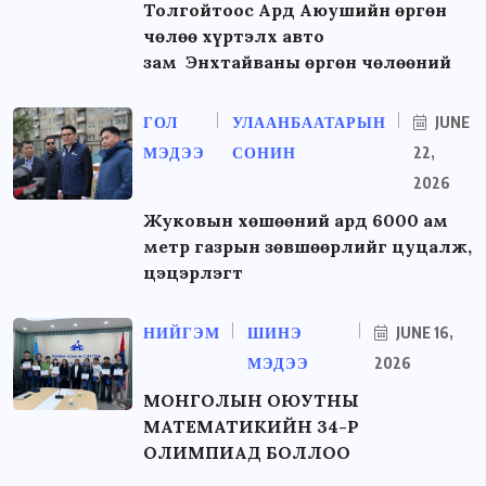
Толгойтоос Ард Аюушийн өргөн
чөлөө хүртэлх авто
зам Энхтайваны өргөн чөлөөний
ГОЛ
УЛААНБААТАРЫН
JUNE
МЭДЭЭ
СОНИН
22,
2026
Жуковын хөшөөний ард 6000 ам
метр газрын зөвшөөрлийг цуцалж,
цэцэрлэгт
НИЙГЭМ
ШИНЭ
JUNE 16,
МЭДЭЭ
2026
МОНГОЛЫН ОЮУТНЫ
МАТЕМАТИКИЙН 34-Р
ОЛИМПИАД БОЛЛОО