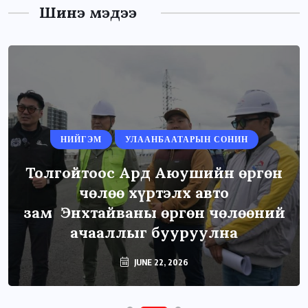
Шинэ мэдээ
НИЙГЭМ
УЛААНБААТАРЫН СОНИН
Толгойтоос Ард Аюушийн өргөн
чөлөө хүртэлх авто
зам Энхтайваны өргөн чөлөөний
ачааллыг бууруулна
JUNE 22, 2026