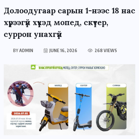
Долоодугаар сарын 1-нээс 18 нас
хүрээгүй хүүхэд мопед, скүтер,
суррон унахгүй
BY
ADMIN
JUNE 16, 2026
268 VIEWS