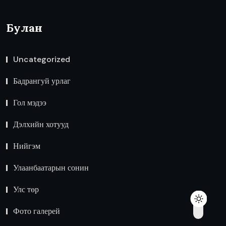
Булан
Uncategorized
Бадрангуй урлаг
Гол мэдээ
Дэлхийн хотууд
Нийгэм
Улаанбаатарын сонин
Улс төр
Фото галерей