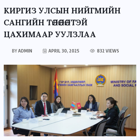
КИРГИЗ УЛСЫН НИЙГМИЙН
САНГИЙН ТӨЛӨӨЛӨЛТЭЙ
ЦАХИМААР УУЛЗЛАА
BY
ADMIN
APRIL 30, 2025
832 VIEWS