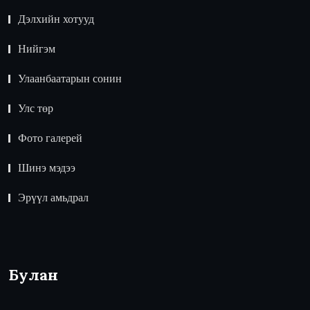
Дэлхийн хотууд
Нийгэм
Улаанбаатарын сонин
Улс төр
Фото галерей
Шинэ мэдээ
Эрүүл амьдрал
Булан