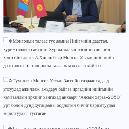
Монголын талаас тус яамны Нийгмийн даатгал,
хуримтлалын сангийн Хуримтлалын нэгдсэн сангийн
хэлтсийн дарга А.Хишигбаяр Монгол Улсын нийгмийн
даатгалын тогтолцооны талаарх мэдээлэл хийлээ.
Түүнчлэн Монгол Улсын Засгийн газраас гадаад
улсуудад ажиллаж, амьдарч байгаа иргэдийн нийгмийн
хамгааллын эрхийг хангахад анхаарч “Алсын хараа-2050”
урт болон дунд хугацааны бодлогын бичиг баримтуудад
зорилтуудыг тусгасан.
Гадаад харилцааны яамны мэдээллээр 2023 оны