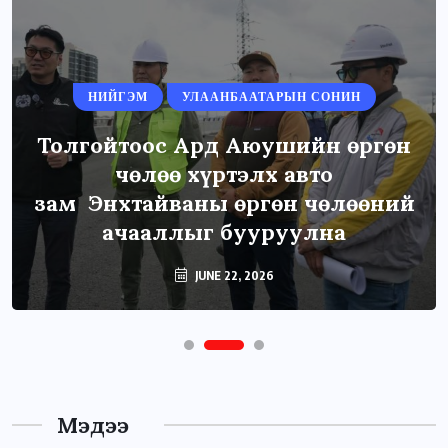
НИЙГЭМ
УЛААНБААТАРЫН СОНИН
Толгойтоос Ард Аюушийн өргөн
чөлөө хүртэлх авто
зам Энхтайваны өргөн чөлөөний
ачааллыг бууруулна
JUNE 22, 2026
Мэдээ