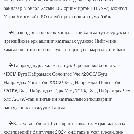
байдлаар Монгол Улсын 130 орчим иргэн БНКУ-д, Монгол
Улсад Киргизийн 60 гаруй иргэн оршин сууж байна.
Цаашид энэ тоо өсөх хандлагатай байгаа тул хоёр улсын
иргэдийнхээ эрх ашгийг хамгаалах үүднээс Нийгмийн
хамгааллын тогтолцоог судлах хэрэгцээ шаардлагатай байна.
Ташрамд дурдахад манай улс Оросын холбооны улс
/1981/, Бүгд Найрамдах Солонгос Улс /2006/ Бүгд
Найрамдах Унгар Улс /2012/ Бүгд Найрамдах Польш Улс
/2019/, Бүгд Найрамдах Турк Улс /2018/, Бүгд Найрамдах Чех
Улс /2019/-тай нийгмийн хамгааллын хэлэлцээрийг
байгуулан хэрэгжүүлж байгаа.
Казахстан Улстай Тэтгэврийн талаар хамтран ажиллах
хэлэлцээрийг байгуулан 2024 онд гарын үсэг зурсан, энэ