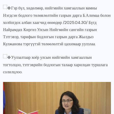
Гэр бүл, хөдөлмөр, нийгмийн хамгааллын яамны
Нэгдсэн бодлого төлөвлөлтийн газрын дарга Б.Алимаа болон
холбогдох албан хаагчид өнөөдөр /2025.04.30/ Бүгд
Найрамдах Киргиз Улсын Нийгмийн сангийн газрын
Тэтгэвэр, тарифын бодлогын газрын дарга Жылдыз
Кулжанова тэргүүтэй төлөөлөлтэй цахимаар уулзлаа.
Уулзалтаар хоёр улсын нийгмийн хамгааллын
тогтолцоо, тэтгэврийн бодлогын талаар харилцан туршлага
солилцлоо.