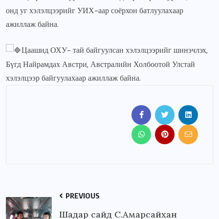
онд уг хэлэлцээрийг УИХ-аар соёрхон батлуулахаар
ажиллаж байна.
Цаашид ОХУ- тай байгуулсан хэлэлцээрийг шинэчлэх,
Бүгд Найрамдах Австри, Австралийн Холбоотой Улстай
хэлэлцээр байгуулахаар ажиллаж байна.
PREVIOUS
Шадар сайд С.Амарсайхан