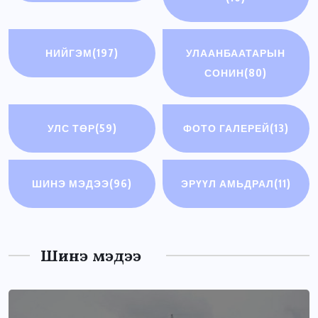
НИЙГЭМ
(197)
УЛААНБААТАРЫН
СОНИН
(80)
УЛС ТӨР
(59)
ФОТО ГАЛЕРЕЙ
(13)
ШИНЭ МЭДЭЭ
(96)
ЭРҮҮЛ АМЬДРАЛ
(11)
Шинэ мэдээ