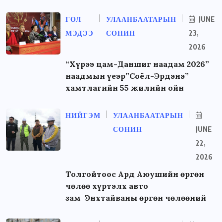
ГОЛ
УЛААНБААТАРЫН
JUNE
МЭДЭЭ
СОНИН
23,
2026
“Хүрээ цам-Даншиг наадам 2026”
наадмын үеэр”Соёл-Эрдэнэ”
хамтлагийн 55 жилийн ойн
НИЙГЭМ
УЛААНБААТАРЫН
СОНИН
JUNE
22,
2026
Толгойтоос Ард Аюушийн өргөн
чөлөө хүртэлх авто
зам Энхтайваны өргөн чөлөөний