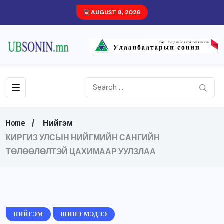
AUGUST 8, 2026
Home
Нийгэм
КИРГИЗ УЛСЫН НИЙГМИЙН САНГИЙН
ТӨЛӨӨЛӨЛТЭЙ ЦАХИМААР УУЛЗЛАА
НИЙГЭМ
ШИНЭ МЭДЭЭ