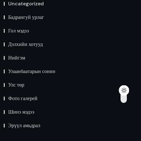
Uncategorized
Бадрангуй урлаг
Гол мэдээ
Дэлхийн хотууд
Нийгэм
Улаанбаатарын сонин
Улс төр
Фото галерей
Шинэ мэдээ
Эрүүл амьдрал