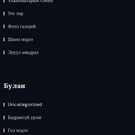
Улаанбаатарын сонин
Улс төр
Фото галерей
Шинэ мэдээ
Эрүүл амьдрал
Булан
Uncategorized
Бадрангуй урлаг
Гол мэдээ