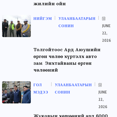
жилийн ойн
НИЙГЭМ
УЛААНБААТАРЫН
СОНИН
JUNE
22,
2026
Толгойтоос Ард Аюушийн
өргөн чөлөө хүртэлх авто
зам Энхтайваны өргөн
чөлөөний
ГОЛ
УЛААНБААТАРЫН
МЭДЭЭ
СОНИН
JUNE
22,
2026
Жуковын хөшөөний ард 6000