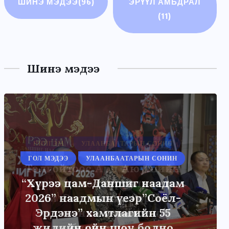
ШИНЭ МЭДЭЭ
(96)
ЭРҮҮЛ АМЬДРАЛ
(11)
Шинэ мэдээ
НИЙГЭМ
УЛААНБААТАРЫН СОНИН
Толгойтоос Ард Аюушийн
өргөн чөлөө хүртэлх авто
зам Энхтайваны өргөн
чөлөөний ачааллыг
бууруулна