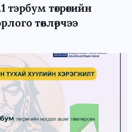
 тэрбум төгрөгийн
рлого төвлөрчээ