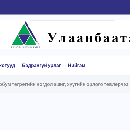
н өргөн чөлөө хүртэлх авто зам Энхтайваны...
хотууд
Бадрангуй урлаг
Нийгэм
эрбум төгрөгийн ногдол ашиг, хүүгийн орлого төвлөрчээ