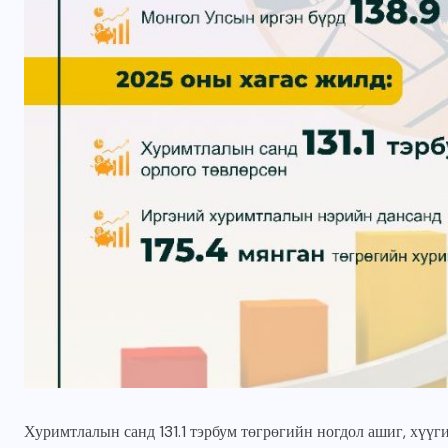
ГОЛ МЭДЭЭ
УЛААНБААТАРЫН СОНИН
н
Жуковын хөшөөний ард
6000 ам метр газрын
зөвшөөрлийг цуцалж,
цэцэрлэгт хүрээлэн
Хуримтлалын санд 131.1 тэрбум төгрөгийн ногдол ашиг, хүүг
болгоно