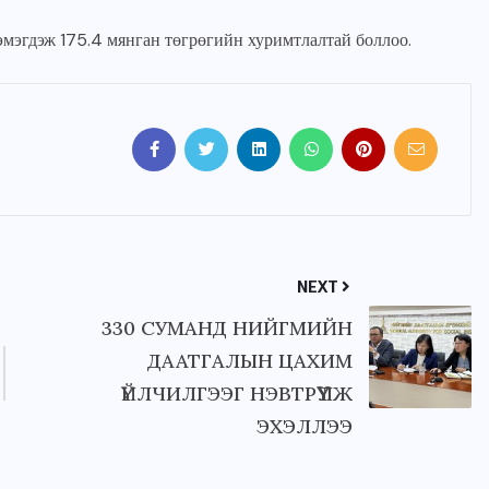
эмэгдэж 175.4 мянган төгрөгийн хуримтлалтай боллоо.
JUNE 23, 2026
NEXT
330 СУМАНД НИЙГМИЙН
ДААТГАЛЫН ЦАХИМ
ҮЙЛЧИЛГЭЭГ НЭВТРҮҮЛЖ
ЭХЭЛЛЭЭ