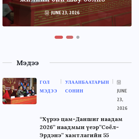
JUNE 22, 2026
Мэдээ
ГОЛ
УЛААНБААТАРЫН
МЭДЭЭ
СОНИН
JUNE
23,
2026
“Хүрээ цам-Даншиг наадам
2026” наадмын үеэр”Соёл-
Эрдэнэ” хамтлагийн 55