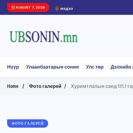
AUGUST 7, 2026
Толгойтоос Ард Аюуший
мэдээ
Нүүр
Улаанбаатарын сонин
Улс төр
Дэлхийн 
Home
Фото галерей
Хуримтлалын санд 131.1 т
ФОТО ГАЛЕРЕЙ