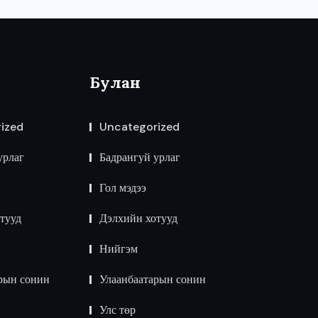
Булан
ized
Uncategorized
урлаг
Бадрангуй урлаг
Гол мэдээ
тууд
Дэлхийн хотууд
Нийгэм
рын сонин
Улаанбаатарын сонин
Улс төр