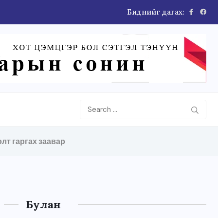
Биднийг дагах:
лт гаргах заавар
Булан