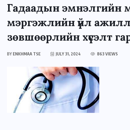
Гадаадын эмнэлгийн 
мэргэжлийн үйл ажилл
зөвшөөрлийн хүсэлт гар
BY
ENKHMAA TSE
JULY 31, 2024
863 VIEWS