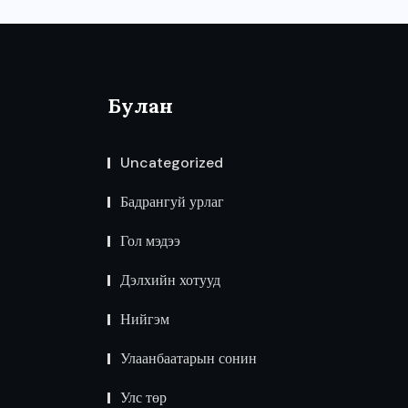
Булан
Uncategorized
Бадрангуй урлаг
Гол мэдээ
Дэлхийн хотууд
Нийгэм
Улаанбаатарын сонин
Улс төр