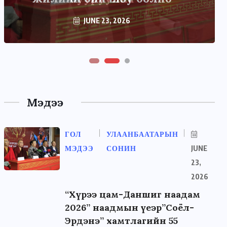
JUNE 23, 2026
JUNE 22, 2026
Мэдээ
ГОЛ
УЛААНБААТАРЫН
МЭДЭЭ
СОНИН
JUNE
23,
2026
“Хүрээ цам-Даншиг наадам
2026” наадмын үеэр”Соёл-
Эрдэнэ” хамтлагийн 55