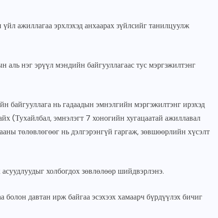
үйл ажиллагаа эрхлэхэд анхаарах зүйлсийг танилцуулж
н аль нэг эрүүл мэндийн байгууллагаас тус мэргэжилтэнг
йн байгууллага нь гадаадын эмнэлгийн мэргэжилтэнг ирэхэд
айх (Тухайлбал, эмнэлэгт 7 хоногийн хугацаатай ажиллавал
гааны төлөвлөгөөг нь дэлгэрэнгүй гаргаж, зөвшөөрлийн хүсэлт
 асуудлуудыг холбогдох зөвлөлөөр шийдвэрлэнэ.
 болон давтан ирж байгаа эсэхээх хамаарч бүрдүүлэх бичиг