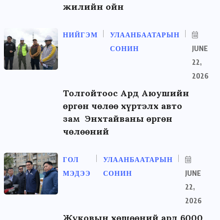
жилийн ойн
НИЙГЭМ
УЛААНБААТАРЫН
СОНИН
JUNE
22,
2026
Толгойтоос Ард Аюушийн
өргөн чөлөө хүртэлх авто
зам Энхтайваны өргөн
чөлөөний
ГОЛ
УЛААНБААТАРЫН
МЭДЭЭ
СОНИН
JUNE
22,
2026
Жуковын хөшөөний ард 6000