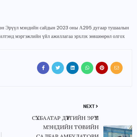
үхэн Эрүүл мэндийн сайдын 2023 оны А295 дугаар тушаалын
жилтэнд мэргэжлийн үйл ажиллагаа эрхлэх зөвшөөрөл олгох
NEXT
СҮХБААТАР ДҮҮРГИЙН ЭРҮҮЛ
МЭНДИЙН ТӨВИЙН
САЛБАР АМБУЛАТОРИ