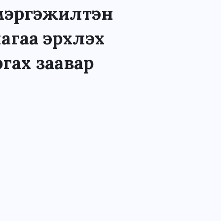
мэргэжилтэн
агаа эрхлэх
гах заавар