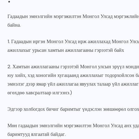
Гадаадын эмнэлгийн мэргэжилтэн Монгол Улсад мэргэжлийн 
байна.
1. Гадаадын иргэн Монгол Улсад ирж ажиллахад Монгол Улсы
ажиллахыг урьсан хамтын ажиллагааны гэрээтэй байх
2. Хамтын ажиллагааны гэрээтэй Монгол улсын эрүүл мэнди
юу хийх, хэд хоногийн хугацаанд ажиллахыг тодорхойлсон б
эмнэлэг дээр ямар үйл ажиллагаа явуулах талаар үйл ажилла
ГОЛ МЭДЭЭ
УЛААНБААТАРЫН СОНИН
өгөхдөө хавсралтаар илгээнэ.)
н
Жуковын хөшөөний ард
Эдгээр холбогдох бичиг баримтыг үндэслэн зөвшөөрөл олгох
6000 ам метр газрын
зөвшөөрлийг цуцалж,
Мөн гадаадын эмнэлгийн мэргэжилтэн Монгол Улсад анх удаа
цэцэрлэгт хүрээлэн
баримтууд ялгаатай байдаг.
болгоно