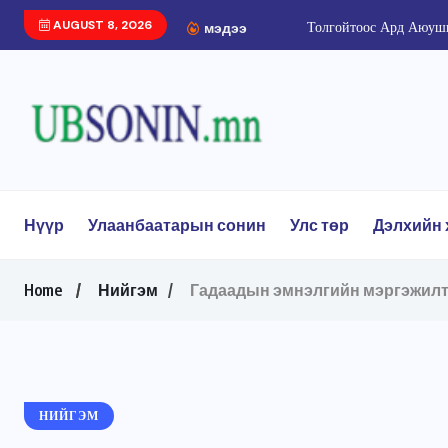
AUGUST 8, 2026
Толгойтоос Ард Аюуши
мэдээ
Нүүр
Улаанбаатарын сонин
Улс төр
Дэлхийн 
Home
Нийгэм
Гадаадын эмнэлгийн мэргэжилтэ
НИЙГЭМ