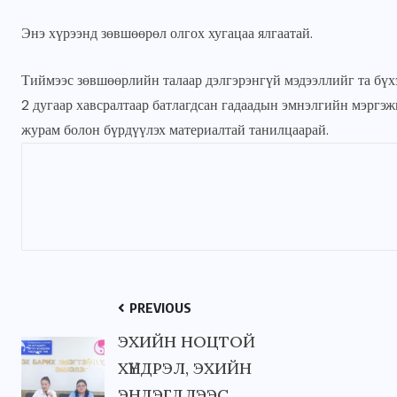
Энэ хүрээнд зөвшөөрөл олгох хугацаа ялгаатай.
JUNE 22, 2026
Тиймээс зөвшөөрлийн талаар дэлгэрэнгүй мэдээллийг та б
2 дугаар хавсралтаар батлагдсан гадаадын эмнэлгийн мэргэ
журам болон бүрдүүлэх материалтай танилцаарай.
PREVIOUS
ЭХИЙН НОЦТОЙ
ХҮНДРЭЛ, ЭХИЙН
ЭНДЭГДЛЭЭС