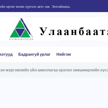
йн өргөн чөлөө хүртэлх авто зам Энхтайваны...
хотууд
Бадрангуй урлаг
Нийгэм
н мэргэжлийн үйл ажиллагаа эрхлэх зөвшөөрлийн хүсэ