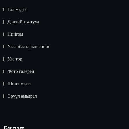
Гол мэдээ
Дэлхийн хотууд
Нийгэм
Улаанбаатарын сонин
Улс төр
Фото галерей
Шинэ мэдээ
Эрүүл амьдрал
Булан