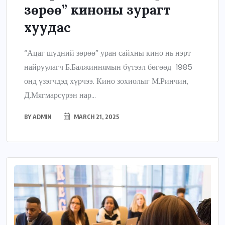
зөрөө” киноны зурагт
хуудас
“Ацаг шүдний зөрөө” уран сайхны кино нь нэрт
найруулагч Б.Балжиннямын бүтээл бөгөөд 1985
онд үзэгчдэд хүрчээ. Кино зохиолыг М.Ринчин,
Д.Мягмарсүрэн нар...
BY
ADMIN
MARCH 21, 2025