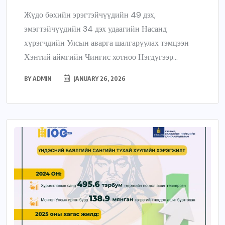
Жүдо бөхийн эрэгтэйчүүдийн 49 дэх,
эмэгтэйчүүдийн 34 дэх удаагийн Насанд
хүрэгчдийн Улсын аварга шалгаруулах тэмцээн
Хэнтий аймгийн Чингис хотноо Нэгдүгээр...
BY
ADMIN
JANUARY 26, 2026