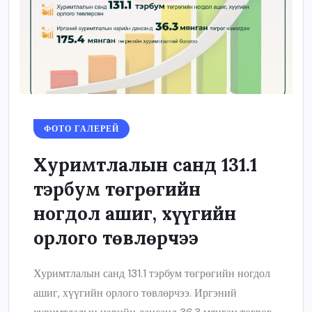
ФОТО ГАЛЕРЕЙ
Хуримтлалын санд 131.1
тэрбум төгрөгийн
ногдол ашиг, хүүгийн
орлого төвлөрчээ
Хуримтлалын санд 131.1 тэрбум төгрөгийн ногдол
ашиг, хүүгийн орлого төвлөрчээ. Иргэний