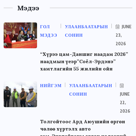
Мэдээ
ГОЛ
УЛААНБААТАРЫН
JUNE
МЭДЭЭ
СОНИН
23,
2026
“Хүрээ цам-Даншиг наадам 2026”
наадмын үеэр”Соёл-Эрдэнэ”
хамтлагийн 55 жилийн ойн
НИЙГЭМ
УЛААНБААТАРЫН
СОНИН
JUNE
22,
2026
Толгойтоос Ард Аюушийн өргөн
чөлөө хүртэлх авто
зам Энхтайваны өргөн чөлөөний