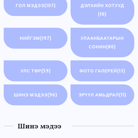
ГОЛ МЭДЭЭ
(107)
ДЭЛХИЙН ХОТУУД
(10)
НИЙГЭМ
(197)
УЛААНБААТАРЫН
СОНИН
(80)
УЛС ТӨР
(59)
ФОТО ГАЛЕРЕЙ
(13)
ШИНЭ МЭДЭЭ
(96)
ЭРҮҮЛ АМЬДРАЛ
(11)
Шинэ мэдээ