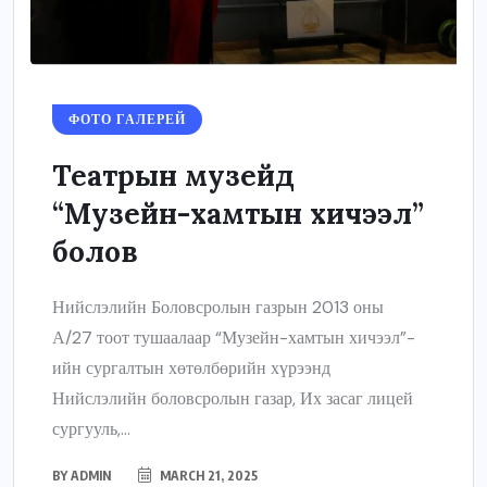
ФОТО ГАЛЕРЕЙ
Театрын музейд
“Музейн-хамтын хичээл”
болов
Нийслэлийн Боловсролын газрын 2013 оны
А/27 тоот тушаалаар “Музейн-хамтын хичээл”-
ийн сургалтын хөтөлбөрийн хүрээнд
Нийслэлийн боловсролын газар, Их засаг лицей
сургууль,...
BY
ADMIN
MARCH 21, 2025