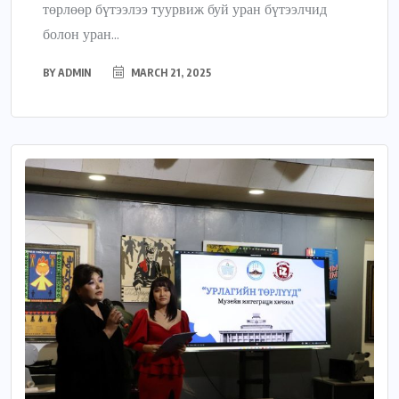
төрлөөр бүтээлээ туурвиж буй уран бүтээлчид
болон уран...
BY
ADMIN
MARCH 21, 2025