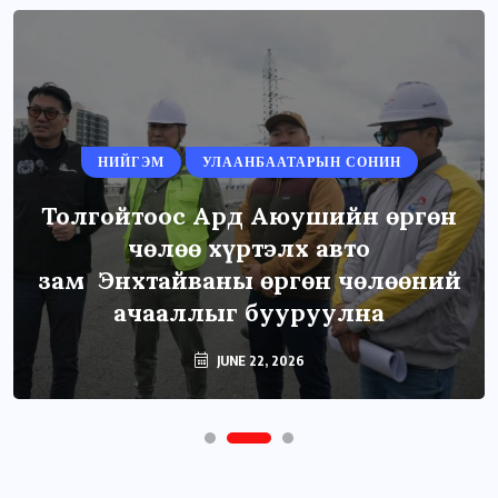
НИЙГЭМ
УЛААНБААТАРЫН СОНИН
Толгойтоос Ард Аюушийн өргөн
чөлөө хүртэлх авто
зам Энхтайваны өргөн чөлөөний
ачааллыг бууруулна
JUNE 22, 2026