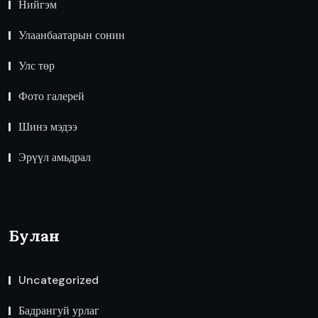
Нийгэм
Улаанбаатарын сонин
Улс төр
Фото галерей
Шинэ мэдээ
Эрүүл амьдрал
Булан
Uncategorized
Бадрангуй урлаг