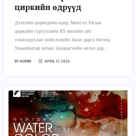
циркийн өдрүүд
Дэлхийн циркчдийн өдөр, Монгол Улсын
циркийн сургуулийн 85 жилийн ойг
тохиолдуулан нийслэлийн Засаг дарга бөгөөд
Улаанбаатар хотын Захирагчийн ивээл дор...
BY
ADMIN
APRIL 17, 2025