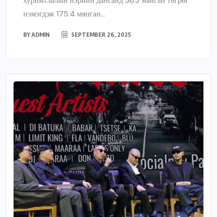
хуримтлалын нэрийн дансанд 36.3 мянган төгрөг
нэмэгдэж 175.4 мянган...
BY
ADMIN
SEPTEMBER 26, 2025