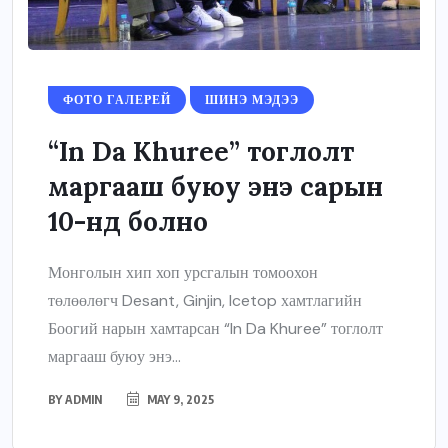
ФОТО ГАЛЕРЕЙ
ШИНЭ МЭДЭЭ
“In Da Khuree” тоглолт
маргааш буюу энэ сарын
10-нд болно
Монголын хип хоп урсгалын томоохон
төлөөлөгч Desant, Ginjin, Icetop хамтлагийн
Боогий нарын хамтарсан “In Da Khuree” тоглолт
маргааш буюу энэ...
BY
ADMIN
MAY 9, 2025