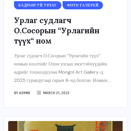
БАДРАНГУЙ УРЛАГ
ФОТО ГАЛЕРЕЙ
Урлаг судлагч
О.Сосорын “Урлагийн
түүх“ ном
Урлаг судлагч О.Сосорын “Урлагийн түүх”
номын нээлтийг Олон улсын эмэгтэйчүүдийн
өдрийг тохиолдуулан Mongol Art Gallery-д
2025 гуравдугаар сарын 8-нд болсон. Номын...
BY
ADMIN
MARCH 21, 2025