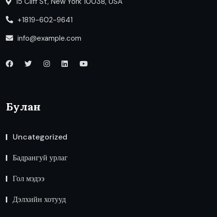
15 Cliff St, New York 10038, USA
+1819-602-9641
info@example.com
Булан
Uncategorized
Бадрангуй урлаг
Гол мэдээ
Дэлхийн хотууд