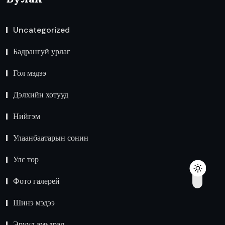
Uncategorized
Бадрангуй урлаг
Гол мэдээ
Дэлхийн хотууд
Нийгэм
Улаанбаатарын сонин
Улс төр
Фото галерей
Шинэ мэдээ
Эрүүл амьдрал