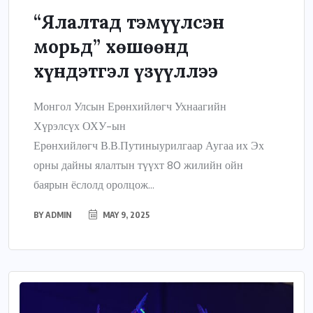
“Ялалтад тэмүүлсэн
морьд” хөшөөнд
хүндэтгэл үзүүллээ
Монгол Улсын Ерөнхийлөгч Ухнаагийн
Хүрэлсүх ОХУ-ын
Ерөнхийлөгч В.В.Путиныурилгаар Аугаа их Эх
орны дайны ялалтын түүхт 80 жилийн ойн
баярын ёслолд оролцож...
BY
ADMIN
MAY 9, 2025