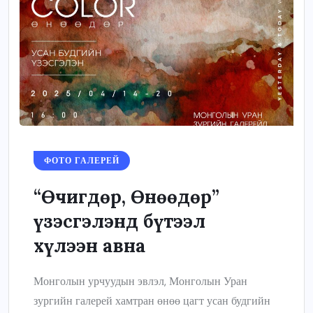
ФОТО ГАЛЕРЕЙ
“Өчигдөр, Өнөөдөр”
үзэсгэлэнд бүтээл
хүлээн авна
Монголын урчуудын эвлэл, Монголын Уран
зургийн галерей хамтран өнөө цагт усан будгийн