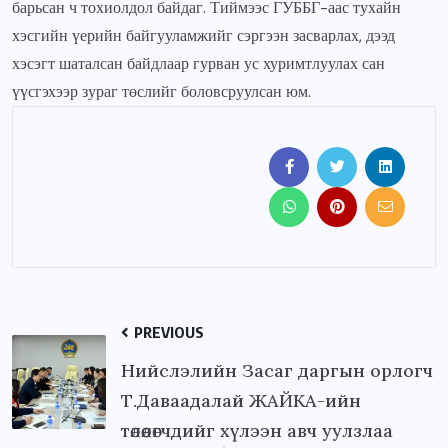
барьсан ч тохиолдол байдаг. Тиймээс ГУББГ-аас тухайн
хэсгийн үерийн байгууламжийг сэргээн засварлах, дээд
хэсэгт шаталсан байдлаар гурван ус хуримтлуулах сан
үүсгэхээр зураг төслийг боловсруулсан юм.
PREVIOUS
Нийслэлийн Засаг даргын орлогч
Т.Даваадалай ЖАЙКА-ийн
төлөөлөгчдийг хүлээн авч уулзлаа