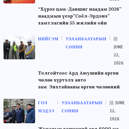
“Хүрээ цам-Даншиг наадам 2026”
наадмын үеэр”Соёл-Эрдэнэ”
хамтлагийн 55 жилийн ойн
НИЙГЭМ
УЛААНБААТАРЫН
СОНИН
JUNE
22,
2026
Толгойтоос Ард Аюушийн өргөн
чөлөө хүртэлх авто
зам Энхтайваны өргөн чөлөөний
ГОЛ
УЛААНБААТАРЫН
JUNE
МЭДЭЭ
СОНИН
22,
2026
Жуковын хөшөөний ард 6000 ам