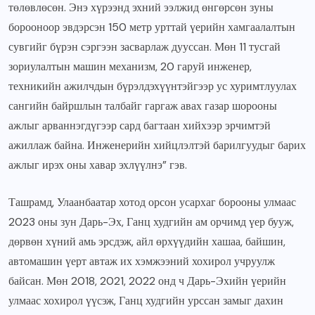
төлөвлөсөн. Энэ хүрээнд эхний ээлжид өнгөрсөн зуны
борооноор эвдэрсэн 150 метр урттай үерийн хамгаалалтын
сувгийг бүрэн сэргээн засварлаж дууссан. Мөн 11 тусгай
зориулалтын машин механизм, 20 гаруй инженер,
техникийн ажилчдын бүрэлдэхүүнтэйгээр ус хуримтлуулах
сангийн байршлын талбайг гаргаж авах газар шорооны
ажлыг арваннэгдүгээр сард багтаан хийхээр эрчимтэй
ажиллаж байна. Инженерийн хийцлэлтэй барилгуудыг барих
ажлыг ирэх оны хавар эхлүүлнэ” гэв.
Ташрамд, Улаанбаатар хотод орсон усархаг борооны улмаас
2023 оны зун Дарь-Эх, Ганц худгийн ам орчимд үер бууж,
дөрвөн хүний амь эрсдэж, айл өрхүүдийн хашаа, байшин,
автомашин үерт автаж их хэмжээний хохирол учруулж
байсан. Мөн 2018, 2021, 2022 онд ч Дарь-Эхийн үерийн
улмаас хохирол үүсэж, Ганц худгийн урссан замыг дахин