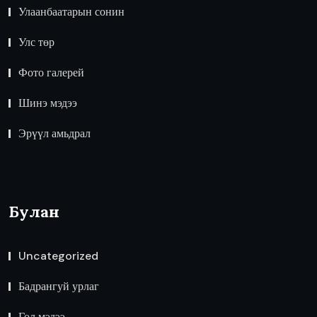
Улаанбаатарын сонин
Улс төр
Фото галерей
Шинэ мэдээ
Эрүүл амьдрал
Булан
Uncategorized
Бадрангуй урлаг
Гол мэдээ