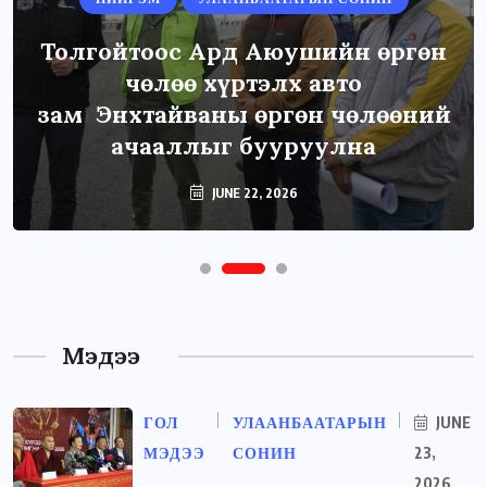
Толгойтоос Ард Аюушийн өргөн
чөлөө хүртэлх авто
зам Энхтайваны өргөн чөлөөний
ачааллыг бууруулна
JUNE 22, 2026
Мэдээ
ГОЛ
УЛААНБААТАРЫН
JUNE
МЭДЭЭ
СОНИН
23,
2026