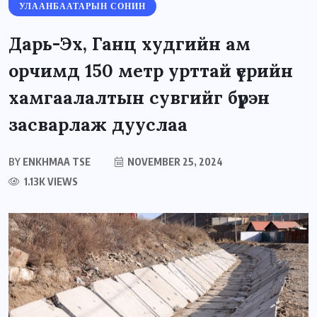
УЛААНБААТАРЫН СОНИН
Дарь-Эх, Ганц худгийн ам
орчимд 150 метр урттай үерийн
хамгаалалтын сувгийг бүрэн
засварлаж дууслаа
BY
ENKHMAA TSE
NOVEMBER 25, 2024
1.13K VIEWS