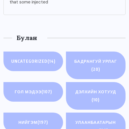
that some injected
Булан
UNCATEGORIZED
(14)
БАДРАНГУЙ УРЛАГ
(20)
ГОЛ МЭДЭЭ
(107)
ДЭЛХИЙН ХОТУУД
(10)
НИЙГЭМ
(197)
УЛААНБААТАРЫН