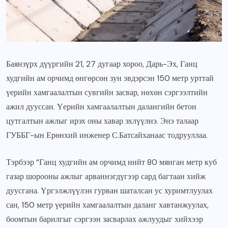
Баянзүрх дүүргийн 21, 27 дугаар хороо, Дарь-Эх, Ганц
худгийн ам орчимд өнгөрсөн зун эвдэрсэн 150 метр урттай
үерийн хамгаалалтын сувгийн засвар, нөхөн сэргээлтийн
ажил дууссан. Үерийн хамгаалалтын далангийн бетон
цутгалтын ажлыг ирэх оны хавар эхлүүлнэ. Энэ талаар
ГУББГ-ын Ерөнхий инженер С.Батсайханаас тодрууллаа.
Тэрбээр “Ганц худгийн ам орчимд нийт 80 мянган метр куб
газар шорооны ажлыг арваннэгдүгээр сард багтаан хийж
дуусгана. Үргэлжлүүлэн гурван шаталсан ус хуримтлуулах
сан, 150 метр үерийн хамгаалалтын даланг хавтанжуулах,
боомтын барилгыг сэргээн засварлах ажлуудыг хийхээр