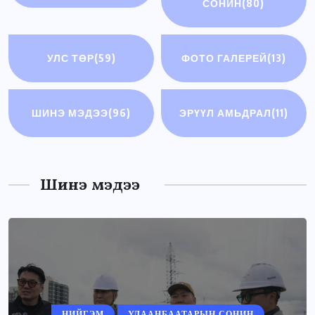
СОНИН
(80)
УЛС ТӨР
(59)
ФОТО ГАЛЕРЕЙ
(13)
ШИНЭ МЭДЭЭ
(96)
ЭРҮҮЛ АМЬДРАЛ
(11)
Шинэ мэдээ
НИЙГЭМ
УЛААНБААТАРЫН СОНИН