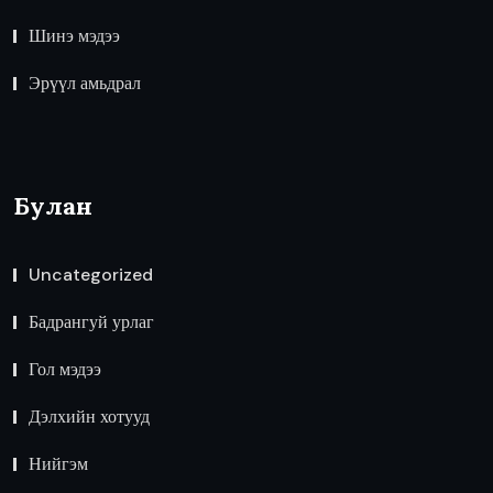
Шинэ мэдээ
Эрүүл амьдрал
Булан
Uncategorized
Бадрангуй урлаг
Гол мэдээ
Дэлхийн хотууд
Нийгэм