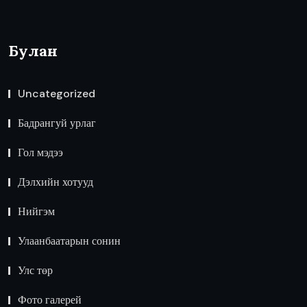
Булан
Uncategorized
Бадрангуй урлаг
Гол мэдээ
Дэлхийн хотууд
Нийгэм
Улаанбаатарын сонин
Улс төр
Фото галерей