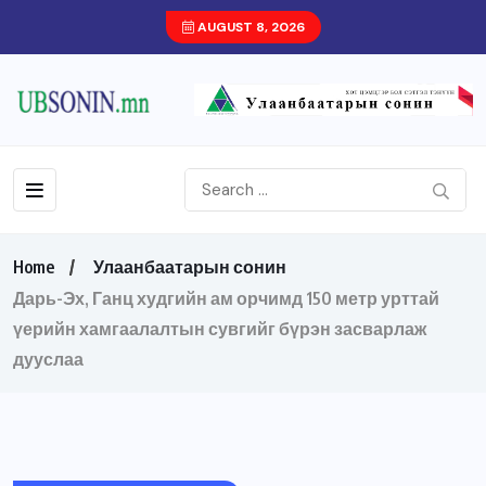
AUGUST 8, 2026
Home
Улаанбаатарын сонин
Дарь-Эх, Ганц худгийн ам орчимд 150 метр урттай
үерийн хамгаалалтын сувгийг бүрэн засварлаж
дууслаа