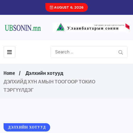
AUGUST 6, 2026
Home
Дэлхийн хотууд
ДЭЛХИЙД ХҮН АМЫН ТООГООР ТОКИО
ТЭРГҮҮЛДЭГ
ДЭЛХИЙН ХОТУУД