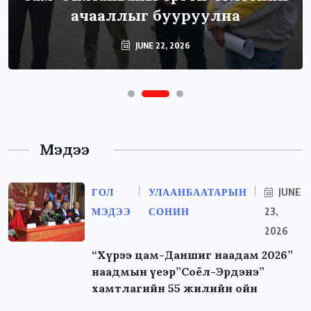
ачааллыг бууруулна
JUNE 22, 2026
Мэдээ
ГОЛ
УЛААНБААТАРЫН
JUNE
МЭДЭЭ
СОНИН
23,
2026
“Хүрээ цам-Даншиг наадам 2026”
наадмын үеэр”Соёл-Эрдэнэ”
хамтлагийн 55 жилийн ойн