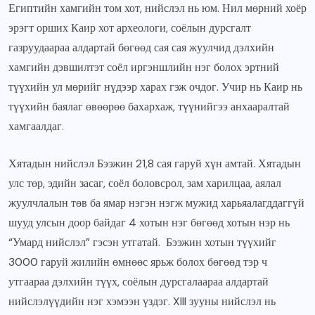
Египтийн хамгийн том хот, нийслэл нь юм. Нил мөрний хоёр
эрэгт орших Каир хот археологи, соёлын дурсгалт
газруудаараа алдартай бөгөөд сая сая жуулчид дэлхийн
хамгийн дэвшилтэт соёл иргэншлийн нэг болох эртний
түүхийн ул мөрийг нүдээр харах гэж очдог. Учир нь Каир нь
түүхийн баялаг өвөөрөө бахархаж, түүнийгээ анхааралтай
хамгаалдаг.
Хятадын нийслэл Бээжин 21,8 сая гаруй хүн амтай. Хятадын
улс төр, эдийн засаг, соёл боловсрол, зам харилцаа, аялал
жуулчлалын төв ба ямар нэгэн нэгж мужид харьяалагддаггүй
шууд улсын доор байдаг 4 хотын нэг бөгөөд хотын нэр нь
“Умард нийслэл” гэсэн утгатай. Бээжин хотын түүхийг
3000 гаруй жилийн өмнөөс ярьж болох бөгөөд тэр ч
утгаараа дэлхийн түүх, соёлын дурсгалаараа алдартай
нийслэлүүдийн нэг хэмээн үздэг. XIII зууны нийслэл нь