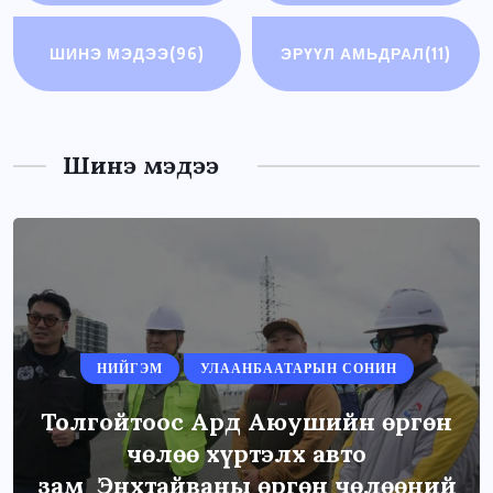
ШИНЭ МЭДЭЭ
(96)
ЭРҮҮЛ АМЬДРАЛ
(11)
Шинэ мэдээ
НИЙГЭМ
УЛААНБААТАРЫН СОНИН
Толгойтоос Ард Аюушийн өргөн
чөлөө хүртэлх авто
зам Энхтайваны өргөн чөлөөний