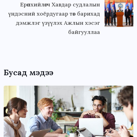
Ерөнхийлөгч Хавдар судлалын
үндэсний хоёрдугаар төв барихад
дэмжлэг үзүүлэх Ажлын хэсэг
байгууллаа
Бусад мэдээ