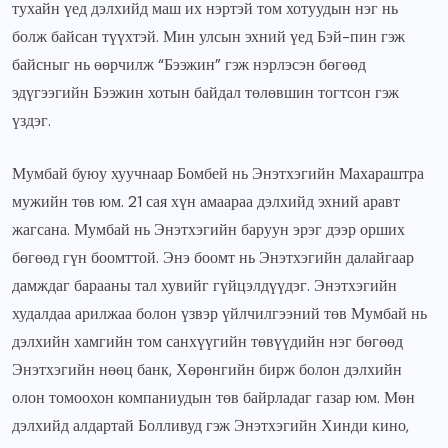
тухайн үед дэлхийд маш их нэртэй том хотуудын нэг нь
болж байсан түүхтэй. Мин улсын эхний үед Бэй-пин гэж
байсныг нь өөрчилж “Бээжин” гэж нэрлэсэн бөгөөд
эдүгээгийн Бээжин хотын байдал төлөвшин тогтсон гэж
үздэг.
Мумбай буюу хуучнаар Бомбей нь Энэтхэгийн Махараштра
мужийн төв юм. 21 сая хүн амаараа дэлхийд эхний аравт
жагсана. Мумбай нь Энэтхэгийн баруун эрэг дээр орших
бөгөөд гүн боомттой. Энэ боомт нь Энэтхэгийн далайгаар
дамждаг барааны тал хувийг гүйцэлдүүдэг. Энэтхэгийн
худалдаа арилжаа болон үзвэр үйлчилгээний төв Мумбай нь
дэлхийн хамгийн том санхүүгийн төвүүдийн нэг бөгөөд
Энэтхэгийн нөөц банк, Хөрөнгийн бирж болон дэлхийн
олон томоохон компаниудын төв байрладаг газар юм. Мөн
дэлхийд алдартай Болливуд гэж Энэтхэгийн Хинди кино,