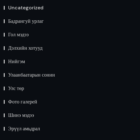
Uncategorized
Бадрангуй урлаг
Гол мэдээ
Дэлхийн хотууд
Нийгэм
Улаанбаатарын сонин
Улс төр
Фото галерей
Шинэ мэдээ
Эрүүл амьдрал