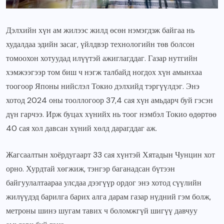
Дэлхийн хүн ам жилээс жилд өсөн нэмэгдэж байгаа нь
худалдаа эдийн засаг, үйлдвэр технологийн төв болсон
томоохон хотуудад илүүтэй ажиглагддаг. Газар нутгийн
хэмжээгээр том биш ч нэгж талбайд ногдох хүн амынхаа
тоогоор Японы нийслэл Токио дэлхийд тэргүүлдэг. Энэ
хотод 2024 оны тооллогоор 37,4 сая хүн амьдарч буй гэсэн
дүн гарчээ. Ирж буцах хүнийх нь тоог нэмбэл Токио өдөртөө
40 сая хол давсан хүний хөлд дарагддаг аж.
Жагсаалтын хоёрдугаарт 33 сая хүнтэй Хятадын Чунцин хот
орно. Хурдтай хөгжиж, тэнгэр баганадсан бүтээн
байгуулалтаараа улсдаа дээгүүр ордог энэ хотод сүүлийн
жилүүдэд барилга барих алга дарам газар нүдний гэм болж,
метроны шинэ шугам тавих ч боломжгүй шигүү давчуу