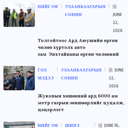
НИЙГЭМ
УЛААНБААТАРЫН
СОНИН
JUNE
22,
2026
Толгойтоос Ард Аюушийн өргөн
чөлөө хүртэлх авто
зам Энхтайваны өргөн чөлөөний
ГОЛ
УЛААНБААТАРЫН
JUNE
МЭДЭЭ
СОНИН
22,
2026
Жуковын хөшөөний ард 6000 ам
метр газрын зөвшөөрлийг цуцалж,
цэцэрлэгт
НИЙГЭМ
ШИНЭ
JUNE 16,