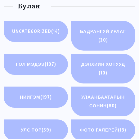
Булан
UNCATEGORIZED
(14)
БАДРАНГУЙ УРЛАГ
(20)
ГОЛ МЭДЭЭ
(107)
ДЭЛХИЙН ХОТУУД
(10)
НИЙГЭМ
(197)
УЛААНБААТАРЫН
СОНИН
(80)
УЛС ТӨР
(59)
ФОТО ГАЛЕРЕЙ
(13)