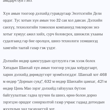
амьдарч буй гэнэ.
Хүн амын тоогоор дэлхийд гуравдугаар Энэтхэгийн Дели
ордог. Тус хотын хүн амын тоо 32 сая хол давсан. Дэлхийн
санхүү, технологийн томоохон компаниуд төвлөрсөн энэ
хотыг хүмүүс ажил хийх, сурч боловсрох, шинжлэх ухааны
судалгаанд гар бие оролцох, шинэ технологи эзэмшихэд
хамгийн таатай газар гэж үздэг.
Дэлхийн өндөр цамхгуудын цуглуулга гэж хэлж болох
Хятадын Шанхай хүн амын тоогоор улсдаа хоёрдугаарт,
харин дэлхийд дөрөвдүгээрт эрэмбэлэгддэг. Шанхай хот 468
м өндөр “Дорнын сувд”, 632 м өндөр Шанхайн цамхаг, 421 м
өндөр Цинь Мао зэрэг дэлхийд гайхуулах бүтээн
байгуулалтаас гадна хуучин ба шинэ, өрнө болон дорно
зэрэгцэн оршдог сонирхолтой газар учраас гадаад дотоодын
жуулчдын хөл тасардаггүй хот.