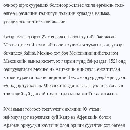
олноор шрж суурьших болсноор жилээс жилд өргөжин тэлж
өдгөө Бразилийн төдийгүй дэлхийн худалдаа наймаа,
үйлдвэрлэлийн том төв болсон.
Газар нутаг дээрээ 22 сая дөхсөн олон хүнийг багтаасан
Мехико дэлхийн хамгийн олон хүнтэй хотуудын долдугаарт
бичигдэж байна. Мехико хот бол Мексикийн нийслэл юм.
Мексикийн өмнөд хэсэгт, эх газрын гүнд байрладаг, 1521 онд
байгуулагдсан Мехико нь Ацтекийн нийслэл Теночтитлан
хотын нуранги болон ширгэсэн Тексоко нуур дээр баригдсан.
Өнөөдөр тус хот нь Мексикийн эдийн засаг, улс төр, соёлын
төв төдийгүй дэлхийн зургаа дахь том хот болж хөгжсөн.
Хүн амын тоогоор тэргүүлэгч дэлхийн 10 улсын
наймдугаарт нэрлэгдэж буй Каир нь Африкийн болон
Арабын орнуудын хамгийн олон оршин суугчтай хот бөгөөд