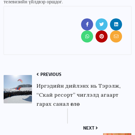
телевизийн үйлдвэр оршдог.
PREVIOUS
Иргэдийн дийлэнх нь Тэрэлж,
“Скай ресорт” чиглэлд агаарт
гарах санал өглөө
NEXT