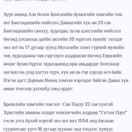
Зүүн өмнөд Ази болон Бенгалийн булангийн хамгийн том
хот Бангладешийн нийслэл Даккагийн хүн ам 23 сая.
Бангладешийн санхүү, худалдаа, зугаа цэнгэлийн нийслэл
бөгөөд улсынхаа эдийн засгийн 35 хүртэлх хувийг эзэлдэг
энэ хот нь 17 дугаар зуунд Мугалийн эзэнт гүрний мужийн
төв, худалдааны төв гэдгээрээ алдаршсан бөгөөд Евразийн
өнцөг булан бүрээс худалдаачид ирж амьдардаг болсноор
хөгжил нь дээд цэгтээ хүрч, хүн ам нь тэр хэрээр өсч байв.
Нэгэн цагт Дорнын Венец хэмээн нэрлэдэг байсан Дакка хүн
амын тоогоор дэлхийд тавд ордог.
Бразилийн хамгийн том хот Сан Паулу 22 сая хүнтэй.
Христийн шашны алдарт номлогчийн алдраар “Гэгээн Паул”
гэсэн утга бүхий нэртэй энэ хот анх 1554 онд багахан
суурингаас үүсч 18 дугаар зуунаас энд тэндээс хүмүүс