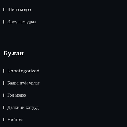
Шинэ мэдээ
Эрүүл амьдрал
Булан
Uncategorized
Бадрангуй урлаг
Гол мэдээ
Дэлхийн хотууд
Нийгэм