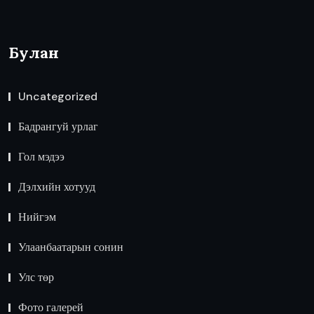
Булан
Uncategorized
Бадрангуй урлаг
Гол мэдээ
Дэлхийн хотууд
Нийгэм
Улаанбаатарын сонин
Улс төр
Фото галерей