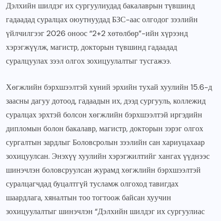
Дэлхийн шилдэг их сургуулиудад бакалаврын түвшинд
гадаадад суралцах оюутнуудад БЗС-аас олгодог зээлийн
үйлчилгээг 2026 оноос “2+2 хөтөлбөр”-ийн хүрээнд
хэрэгжүүлж, магистр, докторын түвшинд гадаадад
суралцуулах зээл олгох зохицуулалтыг тусгажээ.
Хөгжлийн бэрхшээлтэй хүний эрхийн тухай хуулийн 15.6-д
заасны дагуу дотоод, гадаадын их, дээд сургууль, коллежид
суралцах эрхтэй болсон хөгжлийн бэрхшээлтэй иргэдийн
дипломын болон бакалавр, магистр, докторын зэрэг олгох
сургалтын зардлыг Боловсролын зээлийн сан хариуцахаар
зохицуулсан. Энэхүү хуулийн хэрэгжилтийг хангах үүднээс
шинэчлэн боловсруулсан журамд хөгжлийн бэрхшээлтэй
суралцагчдад буцалтгүй тусламж олгоход тавигдах
шаардлага, хяналтын тоо тогтоож байсан хуучин
зохицуулалтыг шинэчлэн “Дэлхийн шилдэг их сургуулиас