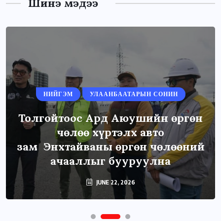
Шинэ мэдээ
НИЙГЭМ
УЛААНБААТАРЫН СОНИН
Толгойтоос Ард Аюушийн өргөн
чөлөө хүртэлх авто
зам Энхтайваны өргөн чөлөөний
ачааллыг бууруулна
JUNE 22, 2026