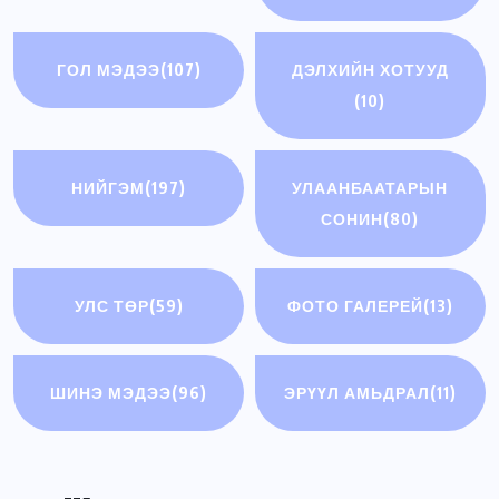
ГОЛ МЭДЭЭ
(107)
ДЭЛХИЙН ХОТУУД
(10)
НИЙГЭМ
(197)
УЛААНБААТАРЫН
СОНИН
(80)
УЛС ТӨР
(59)
ФОТО ГАЛЕРЕЙ
(13)
ШИНЭ МЭДЭЭ
(96)
ЭРҮҮЛ АМЬДРАЛ
(11)