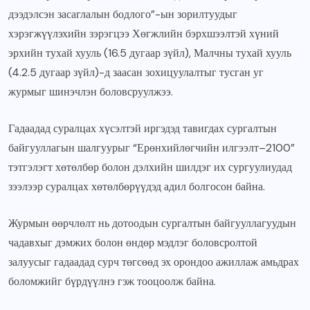
дээдэлсэн засаглалын бодлого”-ын зорилтуудыг
хэрэгжүүлэхийн зэрэгцээ Хөгжлийн бэрхшээлтэй хүний
эрхийн тухай хууль (16.5 дугаар зүйл), Малчны тухай хууль
(4.2.5 дугаар зүйл)-д заасан зохицуулалтыг тусган уг
журмыг шинэчлэн боловсруулжээ.
Гадаадад суралцах хүсэлтэй иргэдэд тавигдах сургалтын
байгууллагын шалгуурыг “Ерөнхийлөгчийн илгээлт–2100”
тэтгэлэгт хөтөлбөр болон дэлхийн шилдэг их сургуулиудад
зээлээр суралцах хөтөлбөрүүдэд адил болгосон байна.
Журмын өөрчлөлт нь дотоодын сургалтын байгууллагуудын
чадавхыг дэмжих болон өндөр мэдлэг боловсролтой
залуусыг гадаадад сурч төгсөөд эх орондоо ажиллаж амьдрах
боломжийг бүрдүүлнэ гэж тооцоолж байна.