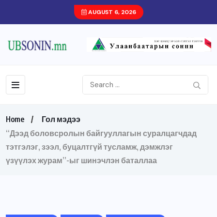
AUGUST 6, 2026
Home
Гол мэдээ
“Дээд боловсролын байгууллагын суралцагчдад
тэтгэлэг, зээл, буцалтгүй тусламж, дэмжлэг
үзүүлэх журам”-ыг шинэчлэн баталлаа