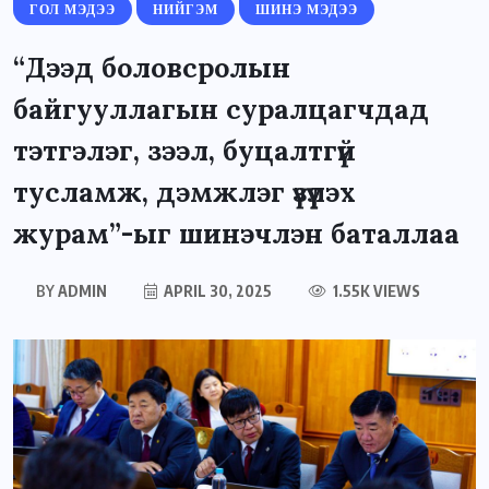
ГОЛ МЭДЭЭ
НИЙГЭМ
ШИНЭ МЭДЭЭ
“Дээд боловсролын
байгууллагын суралцагчдад
тэтгэлэг, зээл, буцалтгүй
тусламж, дэмжлэг үзүүлэх
журам”-ыг шинэчлэн баталлаа
BY
ADMIN
APRIL 30, 2025
1.55K VIEWS