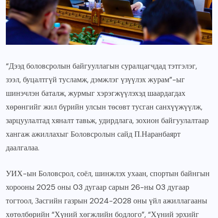
“Дээд боловсролын байгууллагын суралцагчдад тэтгэлэг,
зээл, буцалтгүй тусламж, дэмжлэг үзүүлэх журам”-ыг
шинэчлэн баталж, журмыг хэрэгжүүлэхэд шаардагдах
хөрөнгийг жил бүрийн улсын төсөвт тусган санхүүжүүлж,
зарцуулалтад хяналт тавьж, удирдлага, зохион байгуулалтаар
хангаж ажиллахыг Боловсролын сайд П.Наранбаярт
даалгалаа.
УИХ-ын Боловсрол, соёл, шинжлэх ухаан, спортын байнгын
хорооны 2025 оны 03 дугаар сарын 26-ны 03 дугаар
тогтоол, Засгийн газрын 2024-2028 оны үйл ажиллагааны
хөтөлбөрийн “Хүний хөгжлийн бодлого”, “Хүний эрхийг