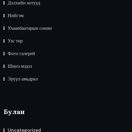
Дэлхийн хотууд
Нийгэм
Улаанбаатарын сонин
Улс төр
Фото галерей
Шинэ мэдээ
Эрүүл амьдрал
Булан
Uncategorized