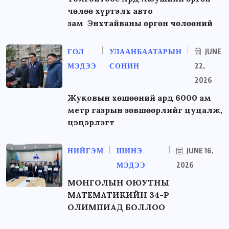
чөлөө хүртэлх авто
зам Энхтайваны өргөн чөлөөний
ГОЛ
УЛААНБААТАРЫН
JUNE
МЭДЭЭ
СОНИН
22,
2026
Жуковын хөшөөний ард 6000 ам
метр газрын зөвшөөрлийг цуцалж,
цэцэрлэгт
НИЙГЭМ
ШИНЭ
JUNE 16,
МЭДЭЭ
2026
МОНГОЛЫН ОЮУТНЫ
МАТЕМАТИКИЙН 34-Р
ОЛИМПИАД БОЛЛОО