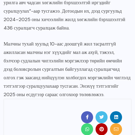
урилга авч чадсан хөгжлийн бэрхшээлтэй иргэдийг
суралцуулах”-аар тусгажээ. Дотоодын их, дээд сургуульд
2024–2025 оны хичээлийн жилд хөгжлийн бэрхшээлтэй
436 суралцагч суралцаж байна.
Малчны тухай хуульд 10-аас доошгүй жил тасралтгүй
ажилласан малчны нэг хүүхдийг мал аж ахуй, тэжээл,
бэлчээр судлалын чиглэлийн мэргэжлээр төрийн өмчийн
дээд боловсролын сургалтын байгууллагад суралцагчид
олгох гэж заасанд нийцүүлэн холбогдох мэргэжлийн чиглэлд
тэтгэлгээр суралцуулахаар тусгасан. Энэхүү тэтгэлгийг
2025 оны есдүгээр сараас олгохоор төлөвлөжээ.