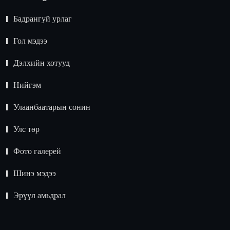
Бадрангуй урлаг
Гол мэдээ
Дэлхийн хотууд
Нийгэм
Улаанбаатарын сонин
Улс төр
Фото галерей
Шинэ мэдээ
Эрүүл амьдрал