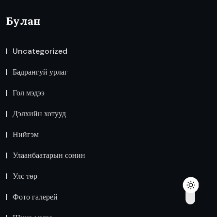
Булан
Uncategorized
Бадрангуй урлаг
Гол мэдээ
Дэлхийн хотууд
Нийгэм
Улаанбаатарын сонин
Улс төр
Фото галерей