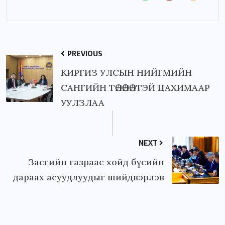
PREVIOUS
КИРГИЗ УЛСЫН НИЙГМИЙН
САНГИЙН ТӨЛӨӨЛӨЛТЭЙ ЦАХИМААР
УУЛЗЛАА
NEXT
Засгийн газраас хойд бүсийн
дараах асуудлуудыг шийдвэрлэв