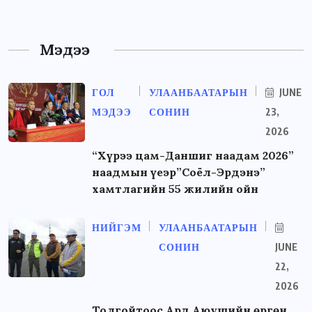
Мэдээ
ГОЛ
УЛААНБААТАРЫН
JUNE
МЭДЭЭ
СОНИН
23,
2026
“Хүрээ цам-Даншиг наадам 2026”
наадмын үеэр”Соёл-Эрдэнэ”
хамтлагийн 55 жилийн ойн
НИЙГЭМ
УЛААНБААТАРЫН
СОНИН
JUNE
22,
2026
Толгойтоос Ард Аюушийн өргөн