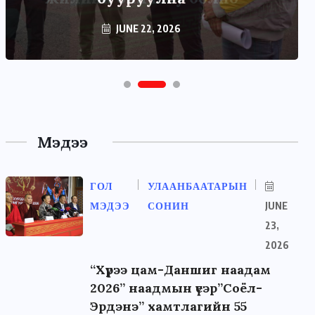
JUNE 22, 2026
Мэдээ
ГОЛ
УЛААНБААТАРЫН
МЭДЭЭ
СОНИН
JUNE
23,
2026
“Хүрээ цам-Даншиг наадам
2026” наадмын үеэр”Соёл-
Эрдэнэ” хамтлагийн 55