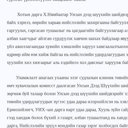
JUNE 22, 2026
Хотын дарга Х.Нямбаатар Улсын дээд шүүхийн шийдвэр, 
байх хэрнээ, өөрийн харьяа нийслэлийн захиргааны байгуул
гаргуулах, гаргасан тушаалыг нь цагдаагийн байгууллагаар 
албан хаагчдыг айлган сүрдүүлэх хавчин шахах байдлаар яву
үйл ажиллагаандаа хувийн хэвшлийн харуул хамгаалалтынхн
өдрөөр ийм юм хийж байгаа нь нийслэлийн удирдлагуудын эрх
хуулийн хил хязгаарыг аль хэдийнээ хол давсныг харуулж ба
Уламжлалт анагаах ухааны элэг судлалын клиник төвийн
өмч хувьчлалын комисст даалгасан Улсын Дээд Шүүхийн ший
зөрчиж буй талаар болон Улсын дээд шүүхийн шийдвэрийг х
төвийн удирдлагуудын зүгээс удаа дараа илэрхийлсэн нь хэв
Ерөнхийлөгч, УИХ-ын дарга нарт удаа дараа, Хууль зүйн с
гээд хандаж болох бүхий л газарт, албан тушаалтанд нь хан
дарга, Нийслэлийн эрүүл мэндийн газар зэрэг холбогдох бай