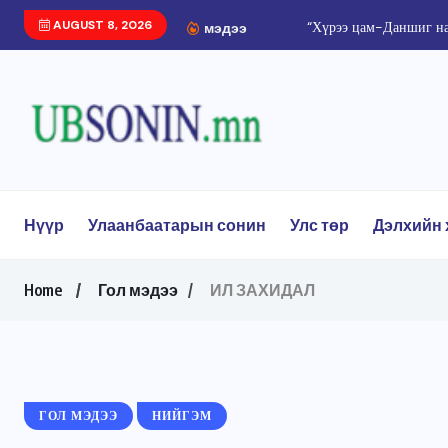
AUGUST 8, 2026
“Хүрээ цам-Даншиг на
мэдээ
Нүүр
Улаанбаатарын сонин
Улс төр
Дэлхийн 
Home
Гол мэдээ
ИЛ ЗАХИДАЛ
ГОЛ МЭДЭЭ
НИЙГЭМ