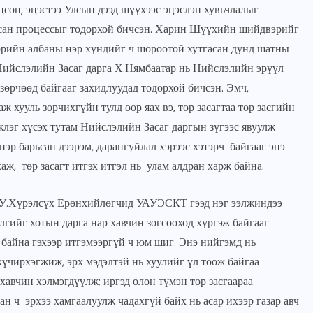
сон, эцэстээ Улсын дээд шүүхээс эцэслэн хувьчлалыг
рсан процессыг тодорхой бичсэн. Харин Шүүхийн шийдвэрийг
төрийн албаны нэр хүндийг ч шороотой хутгасан дунд шатны
Нийслэлийн Засаг дарга Х.Нямбаатар нь Нийслэлийн эрүүл
зөрчөөд байгааг захидлуудад тодорхой бичсэн. Эмч,
 хууль зөрчихгүйн тулд өөр яах вэ, төр засагтаа төр засгийн
жлэг хүсэх тутам Нийслэлийн Засаг даргын зүгээс явуулж
нэр барьсан дээрэм, дарангуйлал хэрээс хэтэрч байгааг энэ
ж, төр засагт итгэх итгэл нь улам алдран харж байна.
У.Хүрэлсүх Ерөнхийлөгчид УАУЭСКТ гээд нэг ээлжиндээ
гийг хотын дарга нар хавчин зогсооход хүргэж байгааг
г байна гэхээр итгэмээргүй ч юм шиг. Энэ нийгэмд нь
хүчирхэгжиж, эрх мэдэлтэй нь хуулийг үл тоож байгаа
хавчин хэлмэгдүүлж; иргэд олон түмэн төр засгаараа
 ч эрхээ хамгаалуулж чадахгүй байх нь асар ихээр газар авч