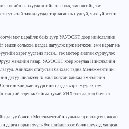
ник төвийн санхүүжилтийг зогсоож, эмнэлгийг, эмч
эн утгатай захидлуудад төр засаг нь нүдгүй, чихгүй мэт таг
нсоогүй мэт царайлж байх зуур УАУЭСКТ дээр нийслэлийн
 эвдэж сольсон, цагдаа дагуулж ирж нэгжсэн, эмч нарыг нь
үүгийн хэрэг үүсгэнэ гэсэн… гэх мэтээр айлган сүрдүүлэх
Эрүүл мэндийн газар, УАУЭСКТ хоёр хоёулаа Нийслэлийн
уллагууд. Адилхан статустай байхаас гадна Менежментийн
лийн дагуу шилжээд 16 жил болсон байхад эмнэлгийн
 Сонгинохайрхан дүүргийн цагдаа хэрэгжүүлэх гэж
йг ноцтой зөрчиж байгаа тухай УИХ-ын даргад бичсэн
 дагуу болсон Менежментийн хувьчлалд оролцсон, ялсан,
тын дарга нарын хууль бус шийдвэрээс болж шүүхэд хандсан,