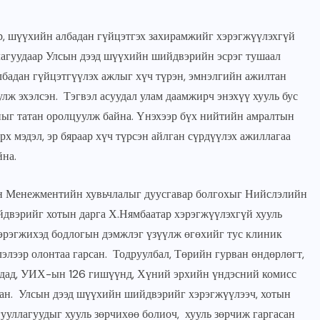
JUNE 23, 2026
шүүхийн албадан гүйцэтгэх захирамжийг хэрэгжүүлэхгүй
лагуудаар Улсын дээд шүүхийн шийдвэрийн эсрэг тушаал
албадан гүйцэтгүүлэх ажлыг хүч түрэн, эмнэлгийн ажилтан
улж эхэлсэн. Тэгвэл асуудал улам даамжирч энэхүү хууль бус
ыг татан оролцуулж байна. Үнэхээр бүх нийтийн амралтын
 мэдэл, эр бяраар хүч түрсэн айлган сүрдүүлэх ажиллагаа
йна.
 Менежментийн хувьчлалыг дуусгавар болгохыг Нийслэлийн
двэрийг хотын дарга Х.Нямбаатар хэрэгжүүлэхгүй хууль
эрэгжихэд бодлогын дэмжлэг үзүүлж өгөхийг тус клиник
лэлээр олонтаа гарсан. Тодруулбал, Төрийн гурван өндөрлөгт,
айдад, УИХ-ын 126 гишүүнд, Хүний эрхийн үндэсний комисс
дсан. Улсын дээд шүүхийн шийдвэрийг хэрэгжүүлээч, хотын
гууллагуудыг хууль зөрчихөө болиоч, хууль зөрчиж гаргасан