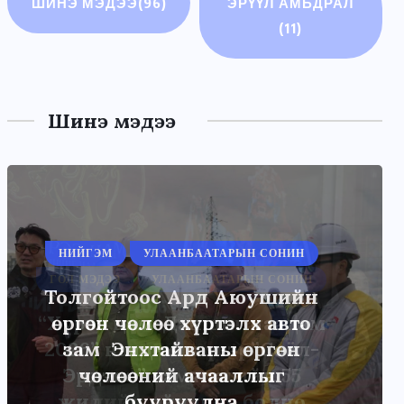
ШИНЭ МЭДЭЭ
(96)
ЭРҮҮЛ АМЬДРАЛ
(11)
Шинэ мэдээ
НИЙГЭМ
УЛААНБААТАРЫН СОНИН
Толгойтоос Ард Аюушийн
өргөн чөлөө хүртэлх авто
зам Энхтайваны өргөн
чөлөөний ачааллыг
бууруулна