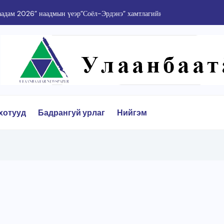
адам 2026” наадмын үеэр”Соёл-Эрдэнэ” хамтлагийн 55...
хотууд
Бадрангуй урлаг
Нийгэм