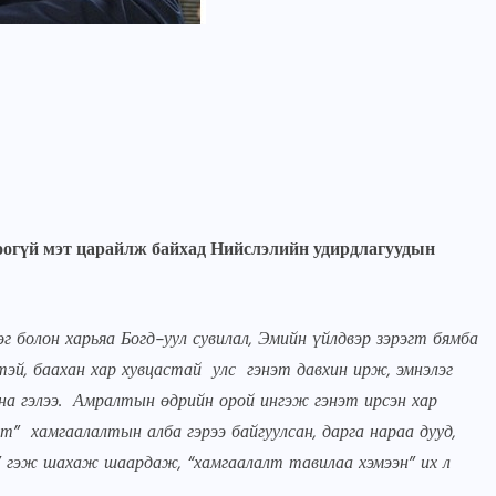
нсоогүй мэт царайлж байхад Нийслэлийн удирдлагуудын
г болон харьяа Богд-уул сувилал, Эмийн үйлдвэр зэрэгт бямба
ГОЛ МЭДЭЭ
УЛААНБААТАРЫН СОНИН
эй, баахан хар хувцастай улс гэнэт давхин ирж, эмнэлэг
“Хүрээ цам-Даншиг наадам
на гэлээ. Амралтын өдрийн орой ингэж гэнэт ирсэн хар
2026” наадмын үеэр”Соёл-
” хамгаалалтын алба гэрээ байгуулсан, дарга нараа дууд,
Эрдэнэ” хамтлагийн 55
өг” гэж шахаж шаардаж, “хамгаалалт тавилаа хэмээн” их л
жилийн ойн шоу болно