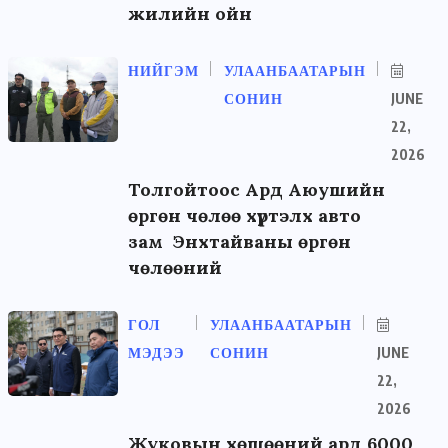
жилийн ойн
НИЙГЭМ
УЛААНБААТАРЫН
СОНИН
JUNE
22,
2026
Толгойтоос Ард Аюушийн
өргөн чөлөө хүртэлх авто
зам Энхтайваны өргөн
чөлөөний
ГОЛ
УЛААНБААТАРЫН
МЭДЭЭ
СОНИН
JUNE
22,
2026
Жуковын хөшөөний ард 6000