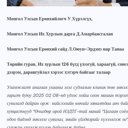
Монгол Улсын Ерөнхийлөгч У.Хүрэлсүх,
Монгол Улсын Их Хурлын дарга Д.Амарбаясгалан
Монгол Улсын Ерөнхий сайд Л.Оюун-Эрдэнэ нар Танаа
Төрийн гурав, Их хурлын 126 бүгд үзээгүй, хараагүй, со
дээрэм, дарангуйлал хэрээс хэтэрч байгааг талаар
ГОЛ МЭДЭЭ
УЛААНБААТАРЫН СОНИН
Уламжлалт анагаах ухааны элэг судлалын клиник төв эмнэлэ
н
Жуковын хөшөөний ард
гаригт буюу 2025 02 08-нд үдээс хойш олон машин тэрэгт
6000 ам метр газрын
сувилалд дайран орж нийслэлийн өмчийг хяналтдаа авч бай
зөвшөөрлийг цуцалж,
хувцастнууд “Өчигдөр орой НЗДТГ-тай манай “Цагаан соёот
цэцэрлэгт хүрээлэн
одоо бидэнд эмнэлэг сувилал, эмийн үйлдвэрийг хүлээлгэж 
болгоно
сүржин үргэлжлүүлэн байцгааж байна.