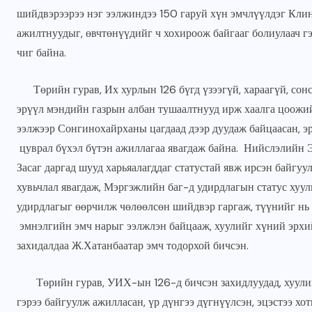
шийдвэрээрээ нэг ээлжиндээ 150 гаруй хүн эмчлүүлдэг Кли
ажилтнуудыг, өвчтөнүүдийг ч хохироож байгааг болиулаач гэс
чиг байна.
Төрийн гурав, Их хурлын 126 бүгд үзээгүй, хараагүй, со
эрүүл мэндийн газрын албан тушаалтнууд ирж хаалга цоожийг
ээлжээр Сонгинохайрханы цагдаад дээр дуудаж байцаасан, эр
цуврал бүхэл бүтэн ажиллагаа явагдаж байна. Нийслэлийн 
Засаг даргад шууд харьяалагддаг статустай явж ирсэн байгу
хувьчлал явагдаж, Мэргэжлийн баг-д удирдлагын статус хуу
удирдлагыг өөрчилж чөлөөлсөн шийдвэр гаргаж, түүнийг нь
эмнэлгийн эмч нарыг ээлжлэн байцааж, хуулийг хүний эрхи
захидалдаа Ж.Хатанбаатар эмч тодорхой бичсэн.
Төрийн гурав, УИХ-ын 126-д бичсэн захидлуудад, хуулийн
гэрээ байгуулж ажилласан, үр дүнгээ дүгнүүлсэн, эцэстээ хо