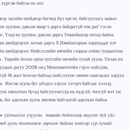
хүргэж байгаа нь энэ.
 эцсийн шийдвэр бөгөөд бүх иргэн, байгууллага заавал
эн хуулиас давсан ямар ч дарга байдаггүй юм даа” гэсэн
, Үндсэн хуулиас давсан дарга Улаанбаатар хотод байна.
ан шийдвэрээс хотын дарга Х.Нямбаатарын хариуцдаг нэг
хийн шийдвэрээс Нийслэлийн өмчийн газрын албан тушаалтны
а. Төрийн болон орон нутгийн өмчийн тухай хууль, Улсын их
мжуудын дагуу 2008 онд Менежментийн гэрээ хийгдэж,
гүй 16 жил болсон байхад нийслэлээс өмчөө хамгаалах харуул
а. Ингэж хууль бус үйлдэл хэрээс хэтэрч байгааг хэлээд
уль хяналтын бусад байгууллагууд нь нүдгүй, чихгүй мэт таг
, бас адилхан хууль зөрчиж байгаатай адилхан байна.
ж үйлчилгээг үзүүлэн, төрийн бодлогоор явуулж буй үйл
хэнд хууль тогтоомж зөрчиж байгаа мэтээр сүр хүчийг