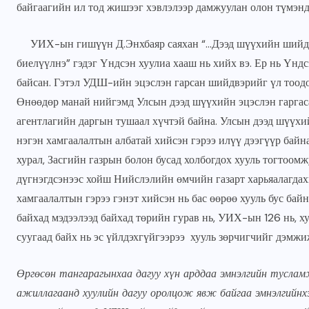
байгаагийн ил тод жишээг хэвлэлээр дамжуулан олон түмэнд 
УИХ-ын гишүүн Д.Энхбаяр саяхан “…Дээд шүүхийн шийдвэр
биелүүлнэ” гэдэг Үндсэн хуулиа хааш нь хийх вэ. Ер нь Үндс
байсан. Гэтэл УДШ-ийн эцэслэн гарсан шийдвэрийг үл тоодог
Өнөөдөр манай нийгэмд Улсын дээд шүүхийн эцэслэн гаргас
агентлагийн даргын тушаал хүчтэй байна. Улсын дээд шүү
нэгэн хамгаалалтын албатай хийсэн гэрээ илүү дээгүүр байн
хурал, Засгийн газрын болон бусад холбогдох хууль тогтоо
дүгнэгдсэнээс хойш Нийслэлийн өмчийн газарт харьяалагдах
хамгаалалтын гэрээ гэнэт хийсэн нь бас өөрөө хууль бус байн
байхад мэдээлээд байхад төрийн гурав нь, УИХ-ын 126 нь, ху
суугаад байх нь эс үйлдэхгүйгээрээ хууль зөрчигчийг дэмжиж
Өргөсөн тангарагынхаа дагуу хүн арддаа эмнэлгийн туслам
ажиллагаанд хуулийн дагуу оролцож явж байгаа эмнэлгийн