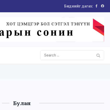
Биднийг дагах:
Булан