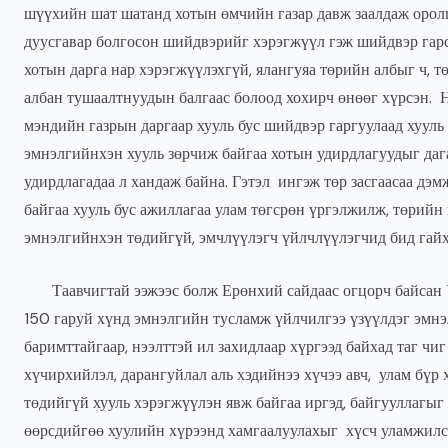
шүүхийн шат шатанд хотын өмчийн газар давж заалдаж оролц
дуусгавар болгосон шийдвэрийг хэрэгжүүл гэж шийдвэр га
хотын дарга нар хэрэгжүүлэхгүй, ялангуяа төрийн албыг ч, 
албан тушаалтнуудын балгаас болоод хохирч өнөөг хүрсэн. 
мэндийн газрын даргаар хууль бус шийдвэр гаргуулаад хууль 
эмнэлгийнхэн хууль зөрчиж байгаа хотын удирдлагуудыг дагаж
удирдлагадаа л хандаж байна. Гэтэл ингэж төр засгаасаа дэм
байгаа хууль бус ажиллагаа улам төгсрөн үргэлжилж, төрийн 
эмнэлгийнхэн төдийгүй, эмчлүүлэгч үйлчлүүлэгчид бид гайха
Таавчигтай ээжээс болж Ерөнхий сайдаас огцорч байсан 
150 гаруй хүнд эмнэлгийн тусламж үйлчилгээ үзүүлдэг эмнэл
баримттайгаар, нээлттэй ил захидлаар хүргээд байхад таг чи
хүчирхийлэл, дарангуйлал аль хэдийнээ хүчээ авч, улам бүр 
төдийгүй хууль хэрэгжүүлэн явж байгаа иргэд, байгууллагыг 
өөрсдийгөө хуулийн хүрээнд хамгаалуулахыг хүсч уламжилсан