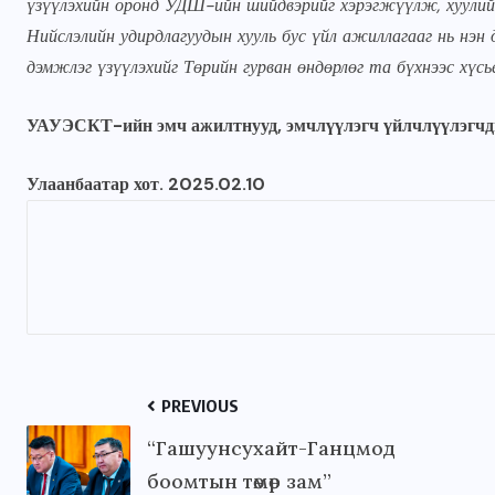
үзүүлэхийн оронд УДШ-ийн шийдвэрийг хэрэгжүүлж, хуулий
Нийслэлийн удирдлагуудын хууль бус үйл ажиллагааг нь нэн 
дэмжлэг үзүүлэхийг Төрийн гурван өндөрлөг та бүхнээс хүсье
УАУЭСКТ-ийн эмч ажилтнууд, эмчлүүлэгч үйлчлүүлэгчд
Улаанбаатар хот. 2025.02.10
PREVIOUS
“Гашуунсухайт-Ганцмод
боомтын төмөр зам”