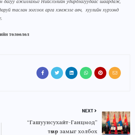
н дагуу ажиллахыг Нийслэлийн удирдлагуудаас шаардаж,
даруй таслан зогсоох арга хэмжээг авч, хуулийн хүрээнд
.
ийн төлөөлөл
NEXT
“Гашуунсухайт-Ганцмод”
төмөр замыг холбох