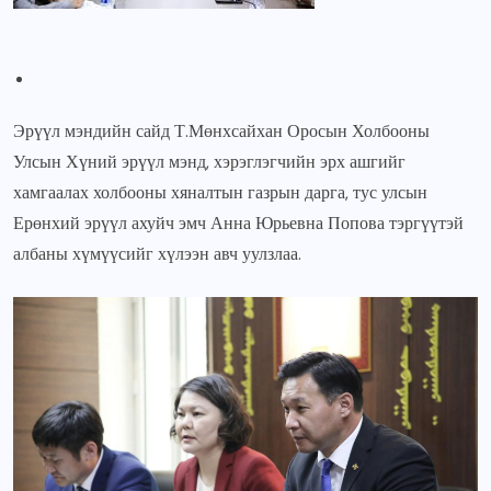
Эрүүл мэндийн сайд Т.Мөнхсайхан Оросын Холбооны
Улсын Хүний эрүүл мэнд, хэрэглэгчийн эрх ашгийг
хамгаалах холбооны хяналтын газрын дарга, тус улсын
Ерөнхий эрүүл ахуйч эмч Анна Юрьевна Попова тэргүүтэй
албаны хүмүүсийг хүлээн авч уулзлаа.