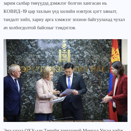
зарим салбар төвүүдэд дэмжлэг болгон хангасан нь
КОВИД-19 цар тахлын үед хилийн нэвтрэх цэгт хяналт,
тандалт хийх, хариу арга хэмжээг зохион байгуулахад чухал
ач холбогдолтой байсныг тэмдэглэв.
Энэ удаад ОХУ-ын Төрийн тэргүүний Монгол Улсад хийж