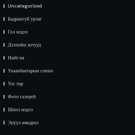
Uncategorized
Бадрангуй урлаг
Гол мэдээ
Дэлхийн хотууд
Нийгэм
Улаанбаатарын сонин
Улс төр
Фото галерей
Шинэ мэдээ
Эрүүл амьдрал