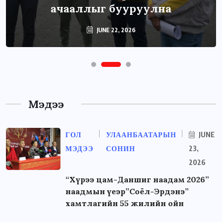
ачааллыг бууруулна
JUNE 22, 2026
Мэдээ
ГОЛ
УЛААНБААТАРЫН
JUNE
МЭДЭЭ
СОНИН
23,
2026
“Хүрээ цам-Даншиг наадам 2026”
наадмын үеэр”Соёл-Эрдэнэ”
хамтлагийн 55 жилийн ойн