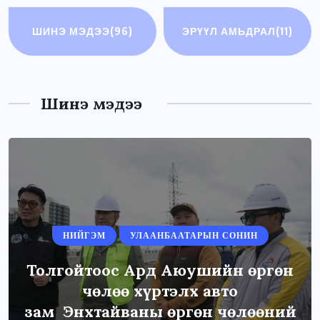
ШИНЭ МЭДЭЭ
(96)
ЭРҮҮЛ АМЬДРАЛ
(11)
Шинэ мэдээ
НИЙГЭМ
УЛААНБААТАРЫН СОНИН
Толгойтоос Ард Аюушийн өргөн
чөлөө хүртэлх авто
зам Энхтайваны өргөн чөлөөний