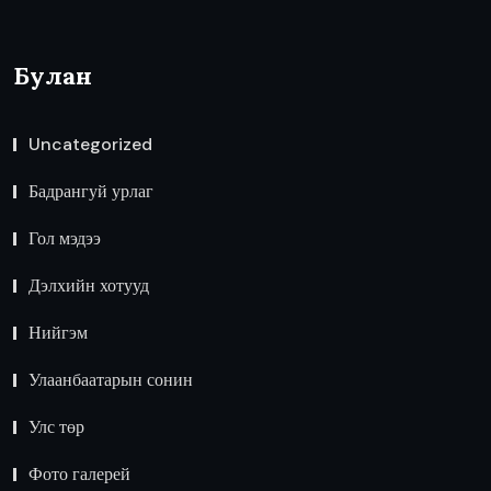
Булан
Uncategorized
Бадрангуй урлаг
Гол мэдээ
Дэлхийн хотууд
Нийгэм
Улаанбаатарын сонин
Улс төр
Фото галерей