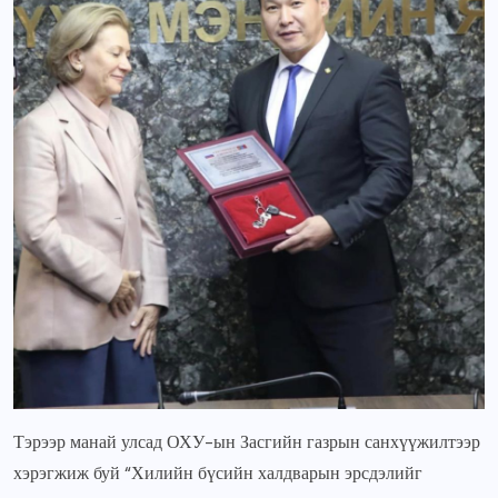
Тэрээр манай улсад ОХУ-ын Засгийн газрын санхүүжилтээр
хэрэгжиж буй “Хилийн бүсийн халдварын эрсдэлийг