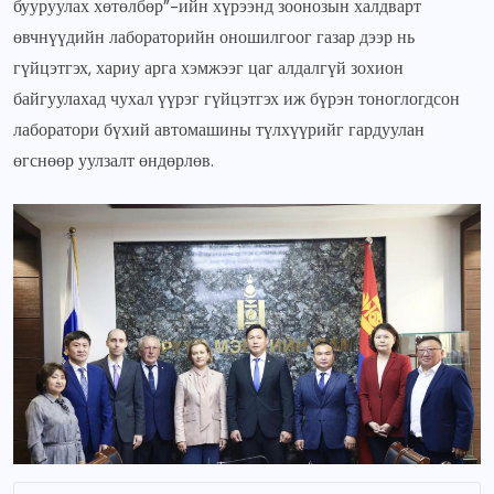
бууруулах хөтөлбөр”-ийн хүрээнд зоонозын халдварт
өвчнүүдийн лабораторийн оношилгоог газар дээр нь
гүйцэтгэх, хариу арга хэмжээг цаг алдалгүй зохион
байгуулахад чухал үүрэг гүйцэтгэх иж бүрэн тоноглогдсон
лаборатори бүхий автомашины түлхүүрийг гардуулан
өгснөөр уулзалт өндөрлөв.