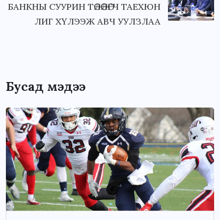
БАНКНЫ СУУРИН ТӨЛӨӨЛӨГЧ ТАЕХЮН
ЛИГ ХҮЛЭЭЖ АВЧ УУЛЗЛАА
Бусад мэдээ