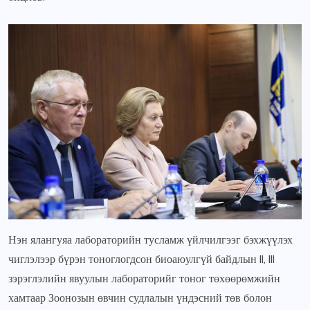
Нэн ялангуяа лабораторийн тусламж үйлчилгээг бэхжүүлэх
чиглэлээр бүрэн тоноглогдсон биоаюулгүй байдлын II, III
зэрэглэлийн явуулын лабораторийг тоног төхөөрөмжийн
хамтаар Зоонозын өвчин судлалын үндэсний төв болон