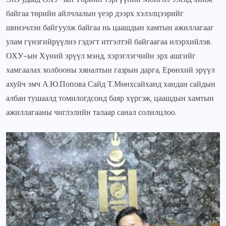
байгаа төрийн айлчлалын үеэр дээрх хэлэлцээрийг
шинэчлэн байгуулж байгаа нь цаашдын хамтын ажиллагааг
улам гүнзгийрүүлнэ гэдэгт итгэлтэй байгаагаа илэрхийлэв.
ОХУ-ын Хүний эрүүл мэнд, хэрэглэгчийн эрх ашгийг
хамгаалах холбооны хяналтын газрын дарга, Ерөнхий эрүүл
ахуйч эмч А.Ю.Попова Сайд Т.Мөнхсайханд хандан сайдын
албан тушаалд томилогдсонд баяр хүргэж, цаашдын хамтын
ажиллагааны чиглэлийн талаар санал солилцлоо.