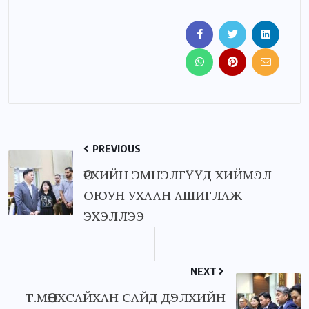
PREVIOUS
ӨРХИЙН ЭМНЭЛГҮҮД ХИЙМЭЛ
ОЮУН УХААН АШИГЛАЖ
ЭХЭЛЛЭЭ
NEXT
Т.МӨНХСАЙХАН САЙД ДЭЛХИЙН