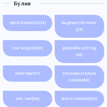
Булан
UNCATEGORIZED
(14)
БАДРАНГУЙ УРЛАГ
(20)
ГОЛ МЭДЭЭ
(107)
ДЭЛХИЙН ХОТУУД
(10)
НИЙГЭМ
(197)
УЛААНБААТАРЫН
СОНИН
(80)
УЛС ТӨР
(59)
ФОТО ГАЛЕРЕЙ
(13)