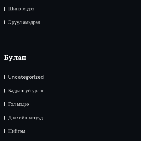
Шинэ мэдээ
Эрүүл амьдрал
Булан
Uncategorized
Бадрангуй урлаг
Гол мэдээ
Дэлхийн хотууд
Нийгэм