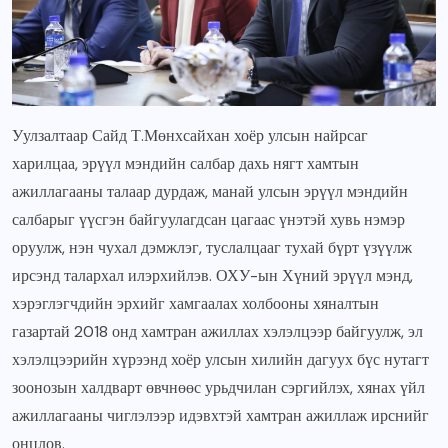
Уулзалтаар Сайд Т.Мөнхсайхан хоёр улсын найрсаг
харилцаа, эрүүл мэндийн салбар дахь нягт хамтын
ажиллагааны талаар дурдаж, манай улсын эрүүл мэндийн
салбарыг үүсгэн байгуулагдсан цагаас үнэтэй хувь нэмэр
оруулж, нэн чухал дэмжлэг, туслалцааг тухай бүрт үзүүлж
ирсэнд талархал илэрхийлэв. ОХУ-ын Хүний эрүүл мэнд,
хэрэглэгчдийн эрхийг хамгаалах холбооны хяналтын
газартай 2018 онд хамтран ажиллах хэлэлцээр байгуулж, эл
хэлэлцээрийн хүрээнд хоёр улсын хилийн дагуух бүс нутагт
зоонозын халдварт өвчнөөс урьдчилан сэргийлэх, хянах үйл
ажиллагааны чиглэлээр идэвхтэй хамтран ажиллаж ирснийг
онцлов.