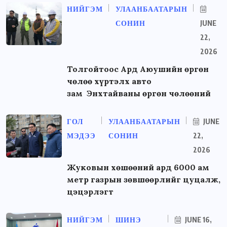
НИЙГЭМ
УЛААНБААТАРЫН
СОНИН
JUNE
22,
2026
Толгойтоос Ард Аюушийн өргөн
чөлөө хүртэлх авто
зам Энхтайваны өргөн чөлөөний
ГОЛ
УЛААНБААТАРЫН
JUNE
МЭДЭЭ
СОНИН
22,
2026
Жуковын хөшөөний ард 6000 ам
метр газрын зөвшөөрлийг цуцалж,
цэцэрлэгт
НИЙГЭМ
ШИНЭ
JUNE 16,