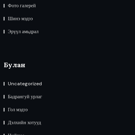
Фото галерей
Шинэ мэдээ
Эрүүл амьдрал
Булан
Uncategorized
Бадрангуй урлаг
Гол мэдээ
Дэлхийн хотууд