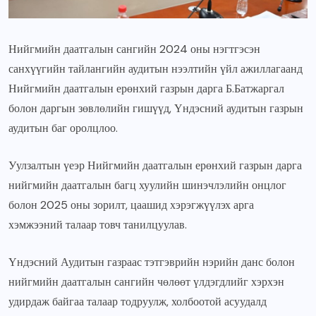
Нийгмийн даатгалын сангийн 2024 оны нэгтгэсэн
санхүүгийн тайлангийн аудитын нээлтийн үйл ажиллагаанд
Нийгмийн даатгалын ерөнхий газрын дарга Б.Батжаргал
болон даргын зөвлөлийн гишүүд, Үндэсний аудитын газрын
аудитын баг оролцлоо.
Уулзалтын үеэр Нийгмийн даатгалын ерөнхий газрын дарга
нийгмийн даатгалын багц хуулийн шинэчлэлийн онцлог
болон 2025 оны зорилт, цаашид хэрэгжүүлэх арга
хэмжээний талаар товч танилцуулав.
Үндэсний Аудитын газраас тэтгэврийн нэрийн данс болон
нийгмийн даатгалын сангийн чөлөөт үлдэгдлийг хэрхэн
удирдаж байгаа талаар тодруулж, холбоотой асуудалд