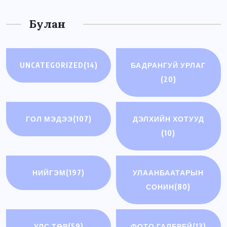
Булан
UNCATEGORIZED
(14)
БАДРАНГУЙ УРЛАГ
(20)
ГОЛ МЭДЭЭ
(107)
ДЭЛХИЙН ХОТУУД
(10)
НИЙГЭМ
(197)
УЛААНБААТАРЫН
СОНИН
(80)
УЛС ТӨР
(59)
ФОТО ГАЛЕРЕЙ
(13)