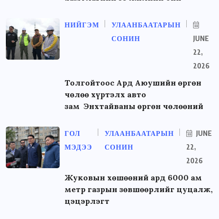
НИЙГЭМ
УЛААНБААТАРЫН
СОНИН
JUNE
22,
2026
Толгойтоос Ард Аюушийн өргөн
чөлөө хүртэлх авто
зам Энхтайваны өргөн чөлөөний
ГОЛ
УЛААНБААТАРЫН
JUNE
МЭДЭЭ
СОНИН
22,
2026
Жуковын хөшөөний ард 6000 ам
метр газрын зөвшөөрлийг цуцалж,
цэцэрлэгт