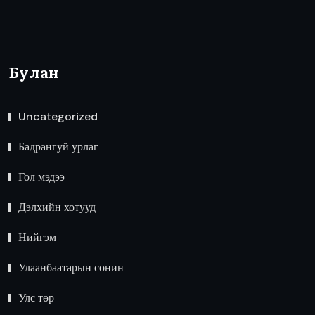
Булан
Uncategorized
Бадрангуй урлаг
Гол мэдээ
Дэлхийн хотууд
Нийгэм
Улаанбаатарын сонин
Улс төр