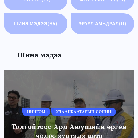
ШИНЭ МЭДЭЭ
(96)
ЭРҮҮЛ АМЬДРАЛ
(11)
Шинэ мэдээ
НИЙГЭМ
УЛААНБААТАРЫН СОНИН
Толгойтоос Ард Аюушийн өргөн
чөлөө хүртэлх авто