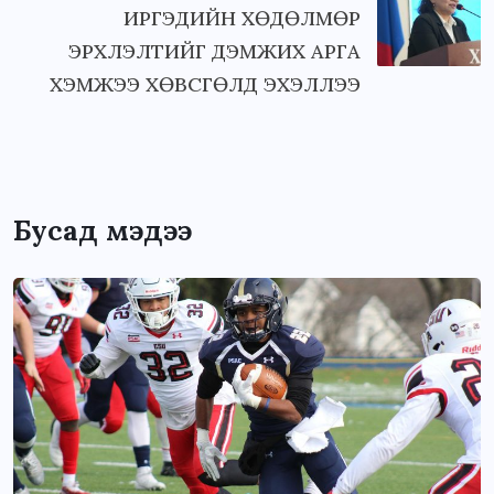
ИРГЭДИЙН ХӨДӨЛМӨР
ЭРХЛЭЛТИЙГ ДЭМЖИХ АРГА
ХЭМЖЭЭ ХӨВСГӨЛД ЭХЭЛЛЭЭ
Бусад мэдээ