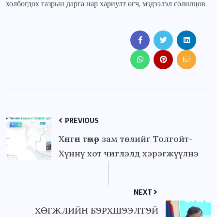
холбогдох газрын дарга нар хариулт өгч, мэдээлэл солилцов.
PREVIOUS
Хөнгөн төмөр зам төслийг Толгойт-
Хүннү хот чиглэлд хэрэгжүүлнэ
NEXT
ХӨГЖЛИЙН БЭРХШЭЭЛТЭЙ