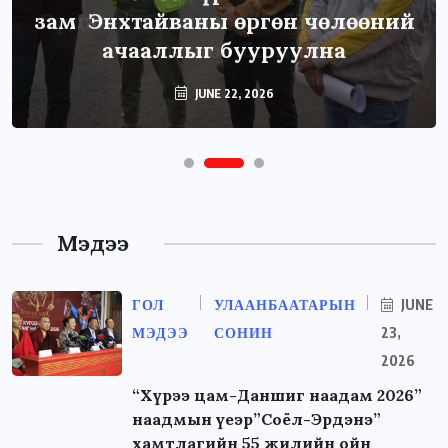
зам Энхтайваны өргөн чөлөөний
ачааллыг бууруулна
JUNE 22, 2026
Мэдээ
ГОЛ
УЛААНБААТАРЫН
JUNE
МЭДЭЭ
СОНИН
23,
2026
“Хүрээ цам-Даншиг наадам 2026”
наадмын үеэр”Соёл-Эрдэнэ”
хамтлагийн 55 жилийн ойн