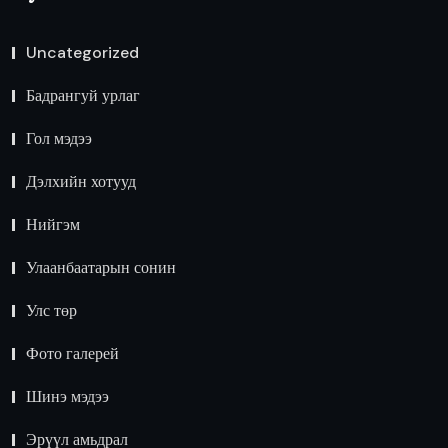
Uncategorized
Бадрангуй урлаг
Гол мэдээ
Дэлхийн хотууд
Нийгэм
Улаанбаатарын сонин
Улс төр
Фото галерей
Шинэ мэдээ
Эрүүл амьдрал