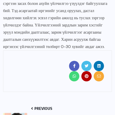
сэргээн засах болон ахуйн үйлчилгээ үзүүлдэг байгууллага
бий. Тэд асаргаатай иргэнийг усанд оруулах, дасгал
хөдөлгөөн хийлгэх эсвэл гэрийн ажилд нь туслах зэргээр
үйлчилдэг байна. Үйлчилгээний зардлын зарим хэсгийг
эрүүл мэндийн даатгалаас, зарим үйлчилгээг асаргааны
даатгалын санхүүжилтээс авдаг. Харин асруулж байгаа
иргэнээс үйлчилгээний төлбөрт 0-30 хувийг авдаг ажээ.
PREVIOUS