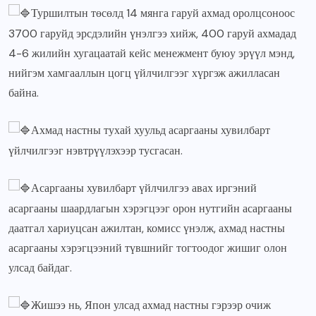
Туршилтын төсөлд 14 мянга гаруй ахмад оролцсоноос
3700 гаруйд эрсдэлийн үнэлгээ хийж, 400 гаруй ахмадад
4-6 жилийн хугацаатай кейс менежмент буюу эрүүл мэнд,
нийгэм хамгааллын цогц үйлчилгээг хүргэж ажилласан
байна.
Ахмад настны тухай хуульд асаргааны хувилбарт
үйлчилгээг нэвтрүүлэхээр тусгасан.
Асаргааны хувилбарт үйлчилгээ авах иргэний
асаргааны шаардлагын хэрэгцээг орон нутгийн асаргааны
даатгал хариуцсан ажилтан, комисс үнэлж, ахмад настны
асаргааны хэрэгцээний түвшнийг тогтоодог жишиг олон
улсад байдаг.
Жишээ нь, Япон улсад ахмад настны гэрээр очиж