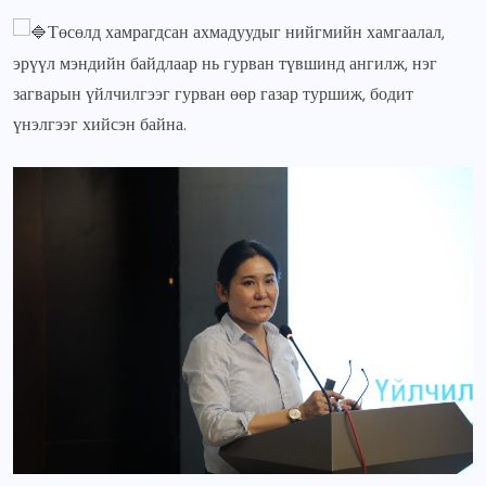
Төсөлд хамрагдсан ахмадуудыг нийгмийн хамгаалал,
эрүүл мэндийн байдлаар нь гурван түвшинд ангилж, нэг
загварын үйлчилгээг гурван өөр газар туршиж, бодит
үнэлгээг хийсэн байна.