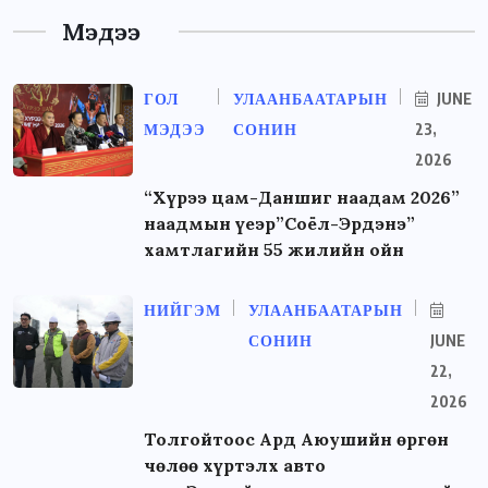
Мэдээ
ГОЛ
УЛААНБААТАРЫН
JUNE
МЭДЭЭ
СОНИН
23,
2026
“Хүрээ цам-Даншиг наадам 2026”
наадмын үеэр”Соёл-Эрдэнэ”
хамтлагийн 55 жилийн ойн
НИЙГЭМ
УЛААНБААТАРЫН
СОНИН
JUNE
22,
2026
Толгойтоос Ард Аюушийн өргөн
чөлөө хүртэлх авто