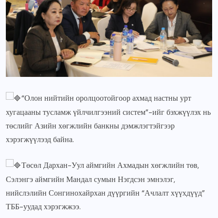
“Олон нийтийн оролцоотойгоор ахмад настны урт
хугацааны тусламж үйлчилгээний систем”-ийг бэхжүүлэх нь
төслийг Азийн хөгжлийн банкны дэмжлэгтэйгээр
хэрэгжүүлээд байна.
Төсөл Дархан-Уул аймгийн Ахмадын хөгжлийн төв,
Сэлэнгэ аймгийн Мандал сумын Нэгдсэн эмнэлэг,
нийслэлийн Сонгинохайрхан дүүргийн “Ачлалт хүүхдүүд”
ТББ-уудад хэрэгжжээ.