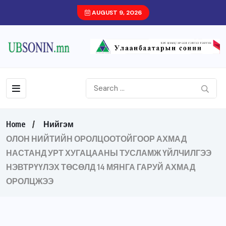
AUGUST 9, 2026
Home
Нийгэм
ОЛОН НИЙТИЙН ОРОЛЦООТОЙГООР АХМАД
НАСТАНД УРТ ХУГАЦААНЫ ТУСЛАМЖ ҮЙЛЧИЛГЭЭ
НЭВТРҮҮЛЭХ ТӨСӨЛД 14 МЯНГА ГАРУЙ АХМАД
ОРОЛЦЖЭЭ