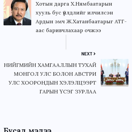
Хотын дарга Х.Нямбаатарын
хууль бус үйлдлийг илчилсэн
Ардын эмч Ж.Хатанбаатарыг АТГ-
аас баривчлахаар очжээ
NEXT
НИЙГМИЙН ХАМГААЛЛЫН ТУХАЙ
МОНГОЛ УЛС БОЛОН АВСТРИ
УЛС ХООРОНДЫН ХЭЛЭЛЦЭЭРТ
ГАРЫН ҮСЭГ ЗУРЛАА
Бусад мэдээ