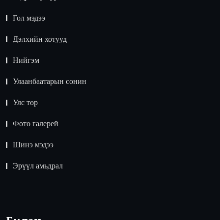
Гол мэдээ
Дэлхийн хотууд
Нийгэм
Улаанбаатарын сонин
Улс төр
Фото галерей
Шинэ мэдээ
Эрүүл амьдрал