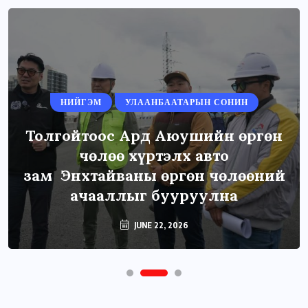
НИЙГЭМ
УЛААНБААТАРЫН СОНИН
Толгойтоос Ард Аюушийн өргөн
чөлөө хүртэлх авто
зам Энхтайваны өргөн чөлөөний
ачааллыг бууруулна
JUNE 22, 2026