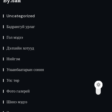
Булан
Uncategorized
Бадрангуй урлаг
Гол мэдээ
Дэлхийн хотууд
Нийгэм
Улаанбаатарын сонин
Улс төр
Фото галерей
Шинэ мэдээ