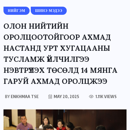
НИЙГЭМ
ШИНЭ МЭДЭЭ
ОЛОН НИЙТИЙН
ОРОЛЦООТОЙГООР АХМАД
НАСТАНД УРТ ХУГАЦААНЫ
ТУСЛАМЖ ҮЙЛЧИЛГЭЭ
НЭВТРҮҮЛЭХ ТӨСӨЛД 14 МЯНГА
ГАРУЙ АХМАД ОРОЛЦЖЭЭ
BY
ENKHMAA TSE
MAY 20, 2025
1.11K VIEWS