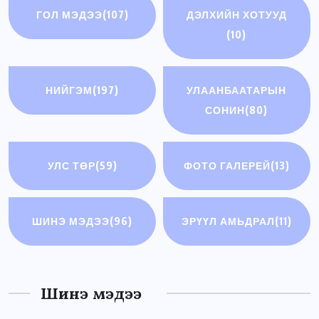
ГОЛ МЭДЭЭ
(107)
ДЭЛХИЙН ХОТУУД
(10)
НИЙГЭМ
(197)
УЛААНБААТАРЫН
СОНИН
(80)
УЛС ТӨР
(59)
ФОТО ГАЛЕРЕЙ
(13)
ШИНЭ МЭДЭЭ
(96)
ЭРҮҮЛ АМЬДРАЛ
(11)
Шинэ мэдээ