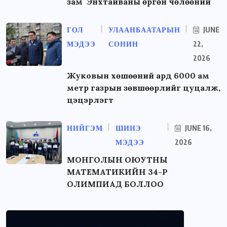
зам Энхтайваны өргөн чөлөөний
ГОЛ
УЛААНБААТАРЫН
JUNE
МЭДЭЭ
СОНИН
22,
2026
Жуковын хөшөөний ард 6000 ам
метр газрын зөвшөөрлийг цуцалж,
цэцэрлэгт
НИЙГЭМ
ШИНЭ
JUNE 16,
МЭДЭЭ
2026
МОНГОЛЫН ОЮУТНЫ
МАТЕМАТИКИЙН 34-Р
ОЛИМПИАД БОЛЛОО