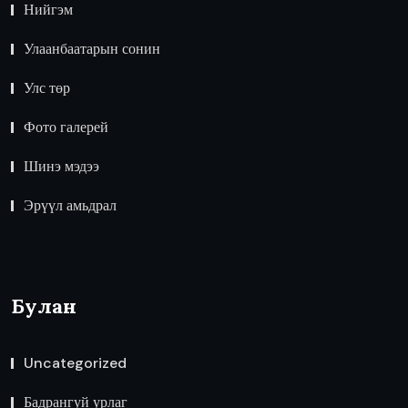
Нийгэм
Улаанбаатарын сонин
Улс төр
Фото галерей
Шинэ мэдээ
Эрүүл амьдрал
Булан
Uncategorized
Бадрангуй урлаг