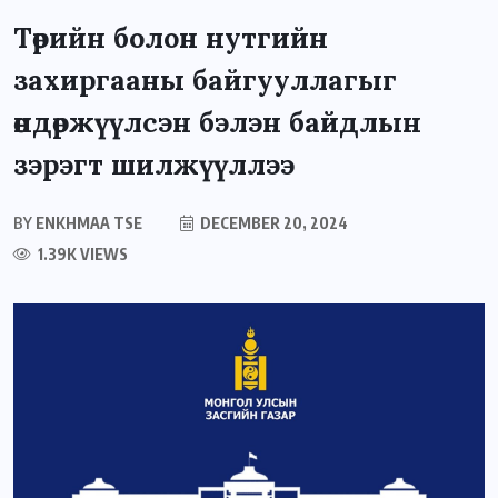
Төрийн болон нутгийн
захиргааны байгууллагыг
өндөржүүлсэн бэлэн байдлын
зэрэгт шилжүүллээ
BY
ENKHMAA TSE
DECEMBER 20, 2024
1.39K VIEWS