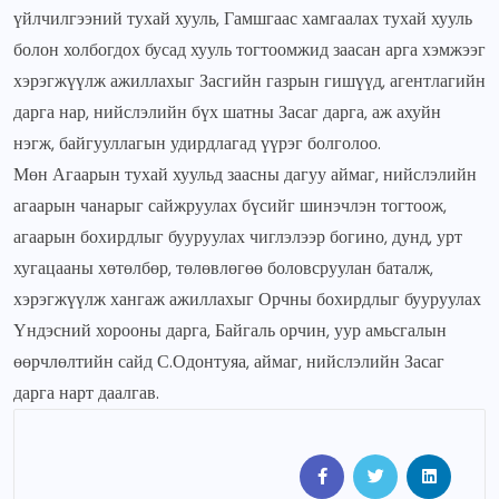
үйлчилгээний тухай хууль, Гамшгаас хамгаалах тухай хууль
болон холбогдох бусад хууль тогтоомжид заасан арга хэмжээг
хэрэгжүүлж ажиллахыг Засгийн газрын гишүүд, агентлагийн
дарга нар, нийслэлийн бүх шатны Засаг дарга, аж ахуйн
нэгж, байгууллагын удирдлагад үүрэг болголоо.
Мөн Агаарын тухай хуульд заасны дагуу аймаг, нийслэлийн
агаарын чанарыг сайжруулах бүсийг шинэчлэн тогтоож,
агаарын бохирдлыг бууруулах чиглэлээр богино, дунд, урт
хугацааны хөтөлбөр, төлөвлөгөө боловсруулан баталж,
хэрэгжүүлж хангаж ажиллахыг Орчны бохирдлыг бууруулах
Үндэсний хорооны дарга, Байгаль орчин, уур амьсгалын
өөрчлөлтийн сайд С.Одонтуяа, аймаг, нийслэлийн Засаг
дарга нарт даалгав.