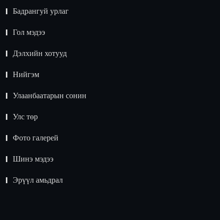
Бадрангуй урлаг
Гол мэдээ
Дэлхийн хотууд
Нийгэм
Улаанбаатарын сонин
Улс төр
Фото галерей
Шинэ мэдээ
Эрүүл амьдрал