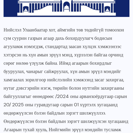
Нийслэл Улаанбаатар хот, аймгийн төв төдийгүй томоохон
сум суурин газрын агаар дахь бохирдуулагч бодисын
агууламж нэмэгдэж, стандартад заасан хүлцэх хэмжээнээс
хэтэрсэн нь хүн амын эрүүл мэнд, хүрээлэн байгаа орчинд
сөрөг нөлөө үзүүлж байна. Иймд агаарын бохирдлыг
бууруулах, чанарыг сайжруулах, хүн амын эрүүл мэндийг
хамгаалах зорилгоор нийслэлийн хэмжээнд засаг захиргаа,
нутаг дэвсгэрийн нэгж, төрийн болон нутгийн захиргааны
байгууллагыг өнөөдрөөс /2024 оны арванхоёрдугаар сарын
20/ 2025 оны гуравдугаар сарын 01 хүртэлх хугацаанд
өндөржүүлсэн бэлэн байдлын зэрэгт шилжүүллээ.
Өндөржүүлсэн бэлэн байдлын зэрэгт шилжүүлсэн хугацаанд
Агаарын тухай хууль, Нийгмийн эрүүл мэндийн тусламж