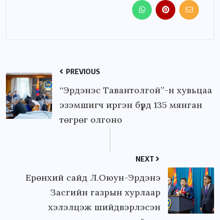
PREVIOUS
“Эрдэнэс Тавантолгой”-н хувьцаа
эзэмшигч иргэн бүрд 135 мянган
төгрөг олгоно
NEXT
Ерөнхий сайд Л.Оюун-Эрдэнэ
Засгийн газрын хурлаар
хэлэлцэж шийдвэрлэсэн