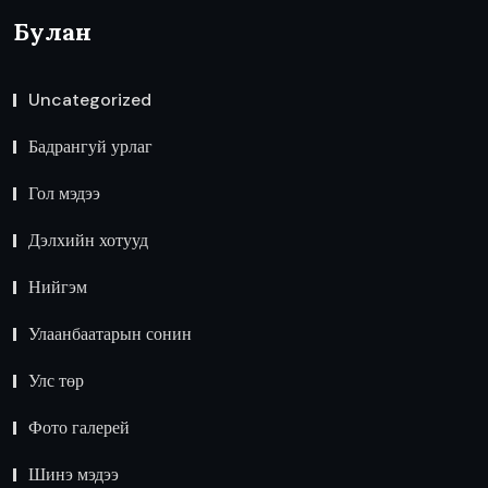
Булан
Uncategorized
Бадрангуй урлаг
Гол мэдээ
Дэлхийн хотууд
Нийгэм
Улаанбаатарын сонин
Улс төр
Фото галерей
Шинэ мэдээ