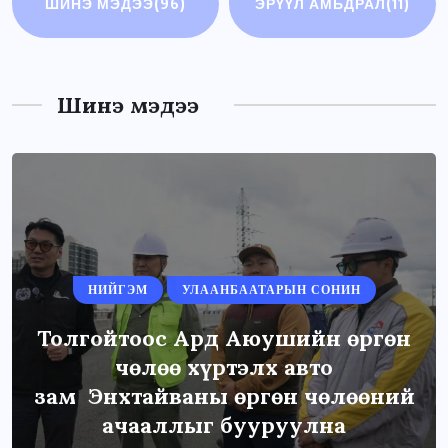
ШИНЭ МЭДЭЭ
(96)
ЭРҮҮЛ АМЬДРАЛ
(11)
Шинэ мэдээ
НИЙГЭМ
УЛААНБААТАРЫН СОНИН
Толгойтоос Ард Аюушийн өргөн
чөлөө хүртэлх авто
зам Энхтайваны өргөн чөлөөний
ачааллыг бууруулна