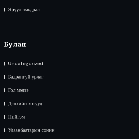
Эрүүл амьдрал
Булан
Uncategorized
Бадрангуй урлаг
Гол мэдээ
Дэлхийн хотууд
Нийгэм
Улаанбаатарын сонин