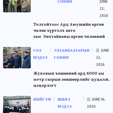
СОНИН
JUNE
22,
2026
Толгойтоос Ард Аюушийн өргөн
чөлөө хүртэлх авто
зам Энхтайваны өргөн чөлөөний
ГОЛ
УЛААНБААТАРЫН
JUNE
МЭДЭЭ
СОНИН
22,
2026
Жуковын хөшөөний ард 6000 ам
метр газрын зөвшөөрлийг цуцалж,
цэцэрлэгт
НИЙГЭМ
ШИНЭ
JUNE 16,
МЭДЭЭ
2026