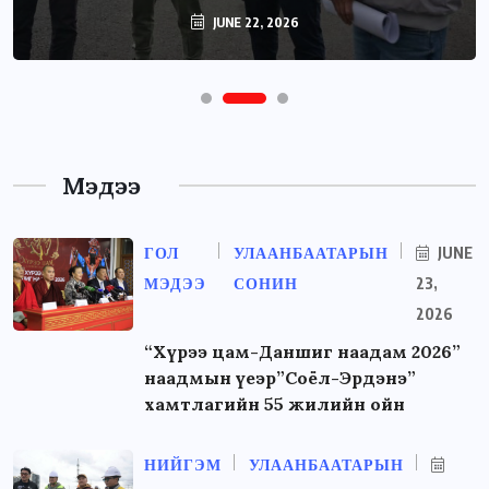
JUNE 22, 2026
Мэдээ
ГОЛ
УЛААНБААТАРЫН
JUNE
МЭДЭЭ
СОНИН
23,
2026
“Хүрээ цам-Даншиг наадам 2026”
наадмын үеэр”Соёл-Эрдэнэ”
хамтлагийн 55 жилийн ойн
НИЙГЭМ
УЛААНБААТАРЫН