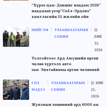
“Хүрээ цам-Даншиг наадам 2026”
наадмын үеэр”Соёл-Эрдэнэ”
хамтлагийн 55 жилийн ойн
НИЙГЭМ
УЛААНБААТАРЫН
СОНИН
JUNE
22,
2026
Толгойтоос Ард Аюушийн өргөн
чөлөө хүртэлх авто
зам Энхтайваны өргөн чөлөөний
ГОЛ
УЛААНБААТАРЫН
JUNE
МЭДЭЭ
СОНИН
22,
2026
Жуковын хөшөөний ард 6000 ам