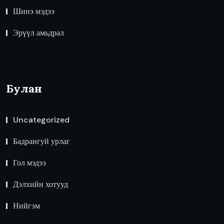
Шинэ мэдээ
Эрүүл амьдрал
Булан
Uncategorized
Бадрангуй урлаг
Гол мэдээ
Дэлхийн хотууд
Нийгэм