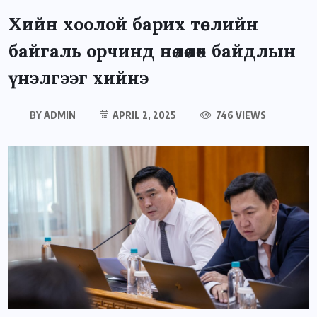
Хийн хоолой барих төслийн
байгаль орчинд нөлөөлөх байдлын
үнэлгээг хийнэ
BY
ADMIN
APRIL 2, 2025
746 VIEWS