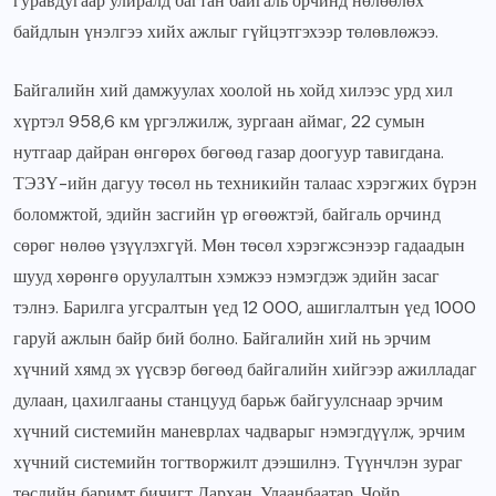
гуравдугаар улиралд багтан байгаль орчинд нөлөөлөх
байдлын үнэлгээ хийх ажлыг гүйцэтгэхээр төлөвлөжээ.
Байгалийн хий дамжуулах хоолой нь хойд хилээс урд хил
хүртэл 958,6 км үргэлжилж, зургаан аймаг, 22 сумын
нутгаар дайран өнгөрөх бөгөөд газар доогуур тавигдана.
ТЭЗҮ-ийн дагуу төсөл нь техникийн талаас хэрэгжих бүрэн
боломжтой, эдийн засгийн үр өгөөжтэй, байгаль орчинд
сөрөг нөлөө үзүүлэхгүй. Мөн төсөл хэрэгжсэнээр гадаадын
шууд хөрөнгө оруулалтын хэмжээ нэмэгдэж эдийн засаг
тэлнэ. Барилга угсралтын үед 12 000, ашиглалтын үед 1000
гаруй ажлын байр бий болно. Байгалийн хий нь эрчим
хүчний хямд эх үүсвэр бөгөөд байгалийн хийгээр ажилладаг
дулаан, цахилгааны станцууд барьж байгуулснаар эрчим
хүчний системийн маневрлах чадварыг нэмэгдүүлж, эрчим
хүчний системийн тогтворжилт дээшилнэ. Түүнчлэн зураг
төслийн баримт бичигт Дархан, Улаанбаатар, Чойр,