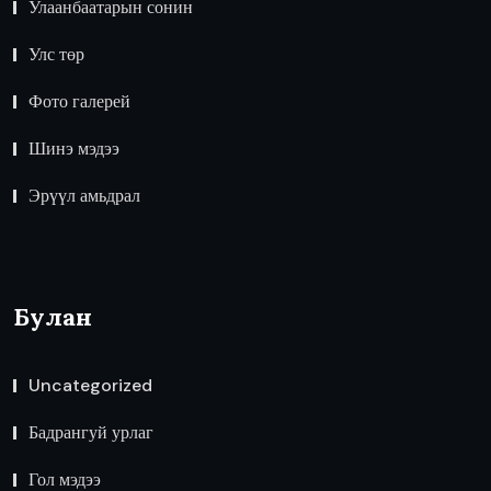
Улаанбаатарын сонин
Улс төр
Фото галерей
Шинэ мэдээ
Эрүүл амьдрал
Булан
Uncategorized
Бадрангуй урлаг
Гол мэдээ