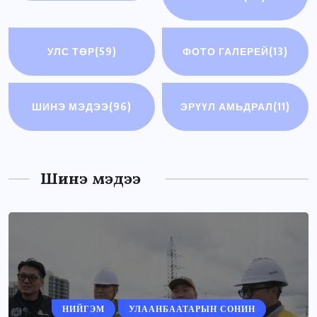
УЛС ТӨР
(59)
ФОТО ГАЛЕРЕЙ
(13)
ШИНЭ МЭДЭЭ
(96)
ЭРҮҮЛ АМЬДРАЛ
(11)
Шинэ мэдээ
НИЙГЭМ
УЛААНБААТАРЫН СОНИН