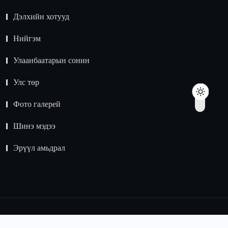
Дэлхийн хотууд
Нийгэм
Улаанбаатарын сонин
Улс төр
Фото галерей
Шинэ мэдээ
Эрүүл амьдрал
© 2015 -
2024
Зохиогчийн эрх хуулиар хамгаалагдсан.