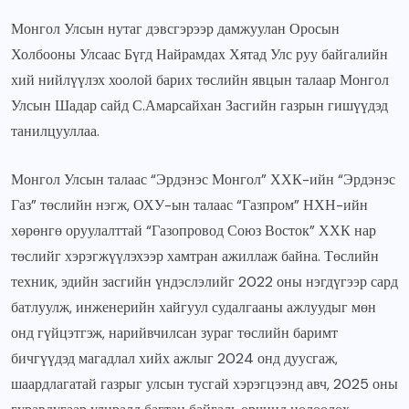
Монгол Улсын нутаг дэвсгэрээр дамжуулан Оросын
Холбооны Улсаас Бүгд Найрамдах Хятад Улс руу байгалийн
хий нийлүүлэх хоолой барих төслийн явцын талаар Монгол
Улсын Шадар сайд С.Амарсайхан Засгийн газрын гишүүдэд
танилцууллаа.
Монгол Улсын талаас “Эрдэнэс Монгол” ХХК-ийн “Эрдэнэс
Газ” төслийн нэгж, ОХУ-ын талаас “Газпром” НХН-ийн
хөрөнгө оруулалттай “Газопровод Союз Восток” ХХК нар
төслийг хэрэгжүүлэхээр хамтран ажиллаж байна. Төслийн
техник, эдийн засгийн үндэслэлийг 2022 оны нэгдүгээр сард
батлуулж, инженерийн хайгуул судалгааны ажлуудыг мөн
онд гүйцэтгэж, нарийвчилсан зураг төслийн баримт
бичгүүдэд магадлал хийх ажлыг 2024 онд дуусгаж,
шаардлагатай газрыг улсын тусгай хэрэгцээнд авч, 2025 оны