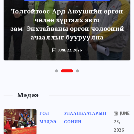
Толгойтоос Ард Аюушийн өргөн
чөлөө хүртэлх авто
зам Энхтайваны өргөн чөлөөний
ачааллыг бууруулна
JUNE 22, 2026
Мэдээ
ГОЛ
УЛААНБААТАРЫН
JUNE
МЭДЭЭ
СОНИН
23,
2026