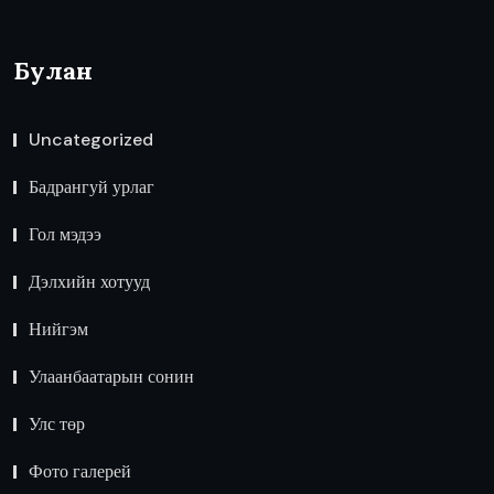
Булан
Uncategorized
Бадрангуй урлаг
Гол мэдээ
Дэлхийн хотууд
Нийгэм
Улаанбаатарын сонин
Улс төр
Фото галерей