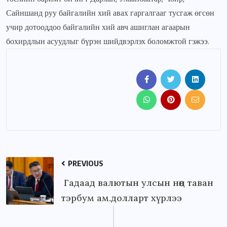
Сайншанд руу байгалийн хий авах гаргалгааг тусгаж өгсөн
учир дотооддоо байгалийн хий авч ашиглан агаарын
бохирдлын асуудлыг бүрэн шийдвэрлэх боломжтой гэжээ.
PREVIOUS
Гадаад валютын улсын нөөц таван
тэрбум ам.долларт хүрлээ