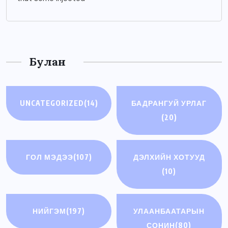
Булан
UNCATEGORIZED
(14)
БАДРАНГУЙ УРЛАГ
(20)
ГОЛ МЭДЭЭ
(107)
ДЭЛХИЙН ХОТУУД
(10)
НИЙГЭМ
(197)
УЛААНБААТАРЫН
СОНИН
(80)