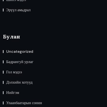
Эрүүл амьдрал
Булан
Uncategorized
Бадрангуй урлаг
Гол мэдээ
Дэлхийн хотууд
Нийгэм
Улаанбаатарын сонин