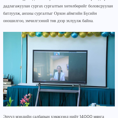
дадлагажуулан сургах сургалтын хөтөлбөрийг боловсруулан
батлуулж, анхны сургалтыг Орхон аймгийн Бүсийн
оношилгоо, эмчилгээний төв дээр эхлүүлж байна.
Эрүүл мэндийн салбарын хэмжээнд нийт 14000 мянга