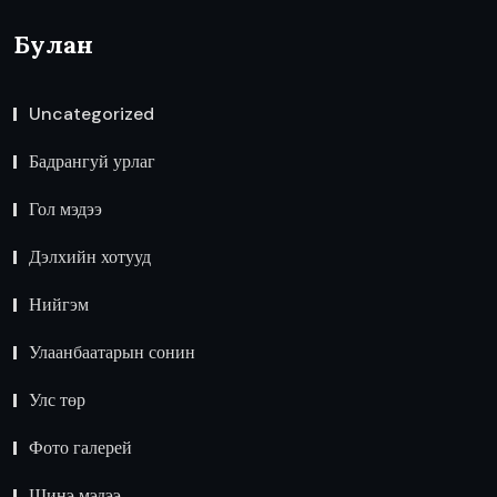
Булан
Uncategorized
Бадрангуй урлаг
Гол мэдээ
Дэлхийн хотууд
Нийгэм
Улаанбаатарын сонин
Улс төр
Фото галерей
Шинэ мэдээ