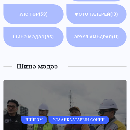
УЛС ТӨР
(59)
ФОТО ГАЛЕРЕЙ
(13)
ШИНЭ МЭДЭЭ
(96)
ЭРҮҮЛ АМЬДРАЛ
(11)
Шинэ мэдээ
НИЙГЭМ
УЛААНБААТАРЫН СОНИН