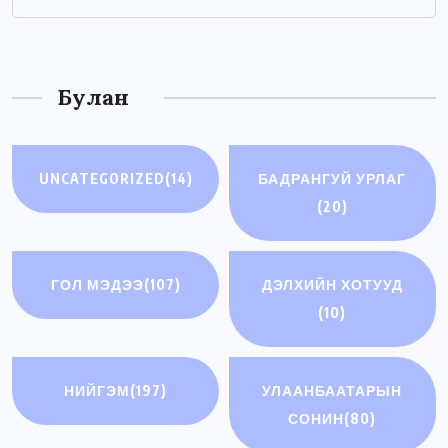
Булан
UNCATEGORIZED
(14)
БАДРАНГУЙ УРЛАГ
(20)
ГОЛ МЭДЭЭ
(107)
ДЭЛХИЙН ХОТУУД
(10)
НИЙГЭМ
(197)
УЛААНБААТАРЫН
СОНИН
(80)