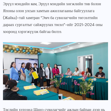
Эрүүл мэндийн яам, Эрүүл мэндийн хөгжлийн төв болон
Японы олон улсын хамтын ажиллагааны байгууллага
(Жайка)-тай хамтран “Эмч ба сувилагчийн төгсөлтийн
дараах сургалтыг сайжруулах төсөл”-ийг 2021-2024 оны
хооронд хэрэгжүүлж байгаа билээ.
Төслийн хүрээнд Шинэ сувилагчийг ажлын байран дээр нь