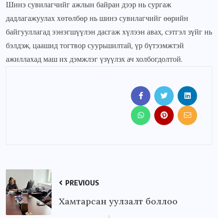
Шинэ сувилагчийг ажлын байран дээр нь сургаж
дадлагажуулах хөтөлбөр нь шинэ сувилагчийг өөрийн
байгууллагад ээнэгшүүлэн дасгаж хүлээн авах, сэтгэл зүйг нь
бэлдэж, цаашид тогтвор суурьшилтай, үр бүтээмжтэй
ажиллахад маш их дэмжлэг үзүүлэх ач холбогдолтой.
PREVIOUS
Хамтарсан уулзалт боллоо