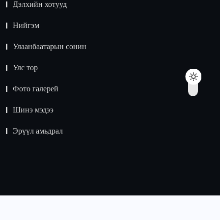
Дэлхийн хотууд
Нийгэм
Улаанбаатарын сонин
Улс төр
Фото галерей
Шинэ мэдээ
Эрүүл амьдрал
© 2015 -
2024
Зохиогчийн эрх хуулиар хамгаалагдсан.
Мэдээлэл хуулбарлах хориотой.