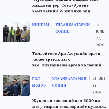
наадмын үеэр”Соёл-Эрдэнэ”
хамтлагийн 55 жилийн ойн
НИЙГЭМ
УЛААНБААТАРЫН
СОНИН
JUNE
22,
2026
Толгойтоос Ард Аюушийн өргөн
чөлөө хүртэлх авто
зам Энхтайваны өргөн чөлөөний
ГОЛ
УЛААНБААТАРЫН
JUNE
МЭДЭЭ
СОНИН
22,
2026
Жуковын хөшөөний ард 6000 ам
метр газрын зөвшөөрлийг цуцалж,