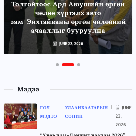
Толгойтоос Ард Аюушийн өргөн
чөлөө хүртэлх авто
зам Энхтайваны өргөн чөлөөний
ачааллыг бууруулна
JUNE 22, 2026
Мэдээ
ГОЛ
УЛААНБААТАРЫН
JUNE
МЭДЭЭ
СОНИН
23,
2026
“Хүрээ цам-Даншиг наадам 2026”