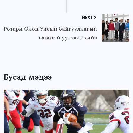
NEXT
Ротари Олон Улсын байгууллагын
төлөөлөлтэй уулзалт хийв
Бусад мэдээ