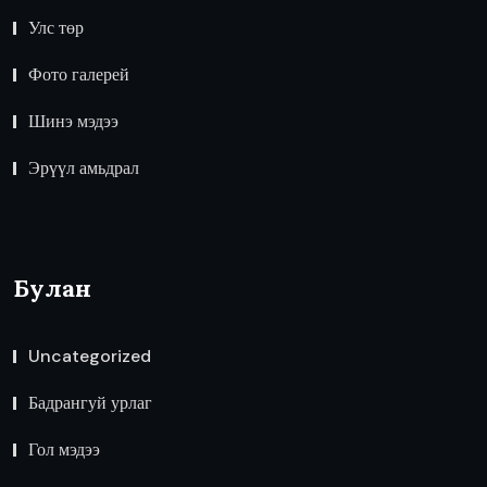
Улс төр
Фото галерей
Шинэ мэдээ
Эрүүл амьдрал
Булан
Uncategorized
Бадрангуй урлаг
Гол мэдээ