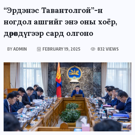
“Эрдэнэс Тавантолгой”-н
ногдол ашгийг энэ оны хоёр,
дөрөвдүгээр сард олгоно
BY
ADMIN
FEBRUARY 19, 2025
832 VIEWS