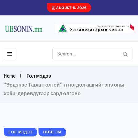
AUGUST 8, 2026
Home
Гол мэдээ
“Эрдэнэс Тавантолгой”-н ногдол ашгийг энэ оны
хоёр, дөрөвдүгээр сард олгоно
ГОЛ МЭДЭЭ
НИЙГЭМ