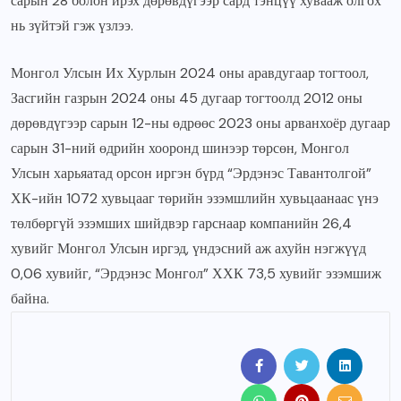
сарын 28 болон ирэх дөрөвдүгээр сард тэнцүү хувааж олгох
нь зүйтэй гэж үзлээ.
Монгол Улсын Их Хурлын 2024 оны аравдугаар тогтоол,
Засгийн газрын 2024 оны 45 дугаар тогтоолд 2012 оны
дөрөвдүгээр сарын 12-ны өдрөөс 2023 оны арванхоёр дугаар
сарын 31-ний өдрийн хооронд шинээр төрсөн, Монгол
Улсын харьяатад орсон иргэн бүрд “Эрдэнэс Тавантолгой”
ХК-ийн 1072 хувьцааг төрийн эзэмшлийн хувьцаанаас үнэ
төлбөргүй эзэмших шийдвэр гарснаар компанийн 26,4
хувийг Монгол Улсын иргэд, үндэсний аж ахуйн нэгжүүд
0,06 хувийг, “Эрдэнэс Монгол” ХХК 73,5 хувийг эзэмшиж
байна.