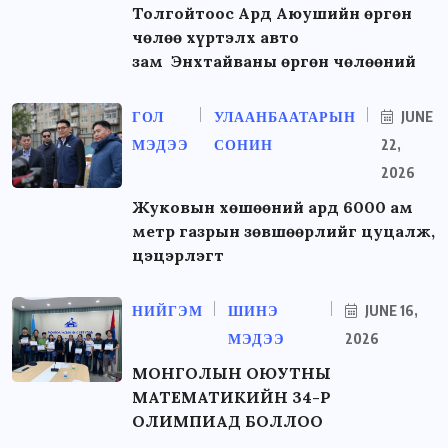
Толгойтоос Ард Аюушийн өргөн
чөлөө хүртэлх авто
зам Энхтайваны өргөн чөлөөний
ГОЛ
УЛААНБААТАРЫН
JUNE
МЭДЭЭ
СОНИН
22,
2026
Жуковын хөшөөний ард 6000 ам
метр газрын зөвшөөрлийг цуцалж,
цэцэрлэгт
НИЙГЭМ
ШИНЭ
JUNE 16,
МЭДЭЭ
2026
МОНГОЛЫН ОЮУТНЫ
МАТЕМАТИКИЙН 34-Р
ОЛИМПИАД БОЛЛОО