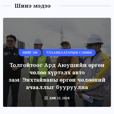
Шинэ мэдээ
НИЙГЭМ
УЛААНБААТАРЫН СОНИН
Толгойтоос Ард Аюушийн өргөн
чөлөө хүртэлх авто
зам Энхтайваны өргөн чөлөөний
ачааллыг бууруулна
JUNE 22, 2026