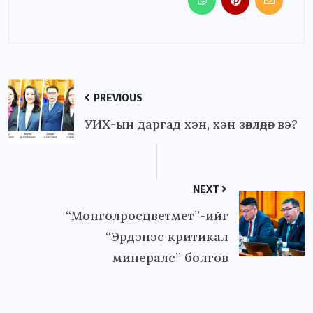
PREVIOUS
УИХ-ын даргад хэн, хэн зөвлөдөг вэ?
NEXT
“Монголросцветмет”-ийг
“Эрдэнэс критикал
минералс” болгов