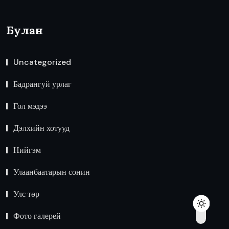
Булан
Uncategorized
Бадрангуй урлаг
Гол мэдээ
Дэлхийн хотууд
Нийгэм
Улаанбаатарын сонин
Улс төр
Фото галерей