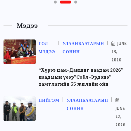
Мэдээ
ГОЛ
УЛААНБААТАРЫН
JUNE
МЭДЭЭ
СОНИН
23,
2026
“Хүрээ цам-Даншиг наадам 2026”
наадмын үеэр”Соёл-Эрдэнэ”
хамтлагийн 55 жилийн ойн
НИЙГЭМ
УЛААНБААТАРЫН
СОНИН
JUNE
22,
2026