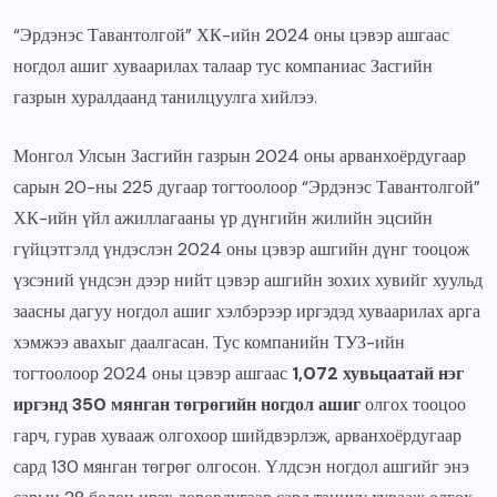
“Эрдэнэс Тавантолгой” ХК-ийн 2024 оны цэвэр ашгаас
ногдол ашиг хуваарилах талаар тус компаниас Засгийн
газрын хуралдаанд танилцуулга хийлээ.
Монгол Улсын Засгийн газрын 2024 оны арванхоёрдугаар
сарын 20-ны 225 дугаар тогтоолоор “Эрдэнэс Тавантолгой”
ХК-ийн үйл ажиллагааны үр дүнгийн жилийн эцсийн
гүйцэтгэлд үндэслэн 2024 оны цэвэр ашгийн дүнг тооцож
үзсэний үндсэн дээр нийт цэвэр ашгийн зохих хувийг хуульд
заасны дагуу ногдол ашиг хэлбэрээр иргэдэд хуваарилах арга
хэмжээ авахыг даалгасан. Тус компанийн ТУЗ-ийн
тогтоолоор 2024 оны цэвэр ашгаас
1,072 хувьцаатай нэг
иргэнд 350 мянган төгрөгийн ногдол ашиг
олгох тооцоо
гарч, гурав хувааж олгохоор шийдвэрлэж, арванхоёрдугаар
сард 130 мянган төгрөг олгосон. Үлдсэн ногдол ашгийг энэ