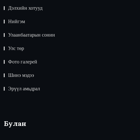
Дэлхийн хотууд
Нийгэм
Улаанбаатарын сонин
Улс төр
Фото галерей
Шинэ мэдээ
Эрүүл амьдрал
Булан