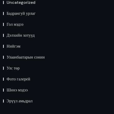
Uncategorized
Бадрангуй урлаг
Гол мэдээ
Дэлхийн хотууд
Нийгэм
Улаанбаатарын сонин
Улс төр
Фото галерей
Шинэ мэдээ
Эрүүл амьдрал