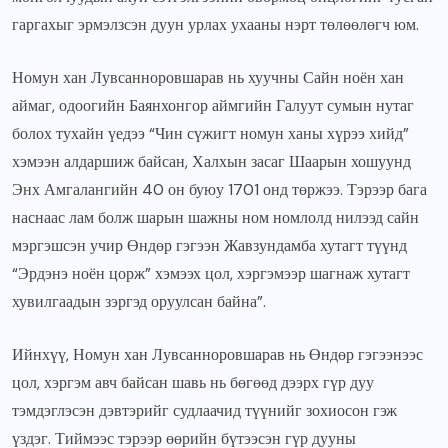
гаргахыг эрмэлзсэн дуун урлах ухааны нэрт төлөөлөгч юм.
Номун хан Лувсанноровшарав нь хуучны Сайн ноён хан
аймаг, одоогийн Баянхонгор аймгийн Галуут сумын нутаг
болох тухайн үедээ “Чин сүжигт номун ханы хүрээ хийд”
хэмээн алдаршиж байсан, Халхын засаг Шаарын хошуунд
Энх Амгалангийн 40 он буюу 1701 онд төржээ. Тэрээр бага
наснаас лам болж шарын шажны ном номлолд нилээд сайн
мэргэшсэн учир Өндөр гэгээн Жавзундамба хутагт түүнд
“Эрдэнэ ноён цорж” хэмээх цол, хэргэмээр шагнаж хутагт
хувилгаадын зэргэд оруулсан байна”.
Ийнхүү, Номун хан Лувсанноровшарав нь Өндөр гэгээнээс
цол, хэргэм авч байсан шавь нь бөгөөд дээрх гүр дуу
тэмдэглэсэн дэвтэрийг судлаачид түүнийг зохиосон гэж
үздэг. Тиймээс тэрээр өөрийн бүтээсэн гүр дууны