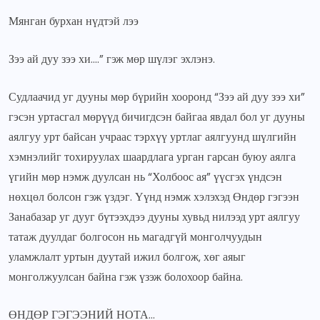
Мянган бурхан нүдтэй лээ
Зээ ай дуу зээ хи….” гэж мөр шүлэг эхлэнэ.
Судлаачид уг дууны мөр бүрийн хооронд “Зээ ай дуу зээ хи”
гэсэн уртасгал мөрүүд бичигдсэн байгаа явдал бол уг дууны
аялгуу урт байсан учраас тэрхүү уртлаг аялгуунд шүлгийн
хэмнэлийг тохируулах шаардлага урган гарсан буюу аялга
үгийн мөр нэмж дуулсан нь “Холбоос ая” үүсгэх үндсэн
нөхцөл болсон гэж үздэг. Үүнд нэмж хэлэхэд Өндөр гэгээн
Занабазар уг дууг бүтээхдээ дууны хувьд нилээд урт аялгуу
татаж дуулдаг болгосон нь магадгүй монголчуудын
уламжлалт уртын дуутай ижил болгож, хөг аяыг
монголжуулсан байна гэж үзэж болохоор байна.
ӨНДӨР ГЭГЭЭНИЙ НОТА…