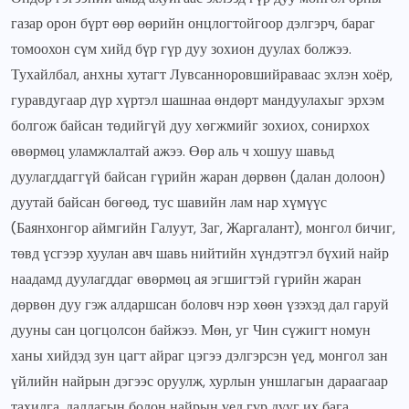
газар орон бүрт өөр өөрийн онцлогтойгоор дэлгэрч, бараг
томоохон сүм хийд бүр гүр дуу зохион дуулах болжээ.
Тухайлбал, анхны хутагт Лувсанноровшийраваас эхлэн хоёр,
гуравдугаар дүр хүртэл шашнаа өндөрт мандуулахыг эрхэм
болгож байсан төдийгүй дуу хөгжмийг зохиох, сонирхох
өвөрмөц уламжлалтай ажээ. Өөр аль ч хошуу шавьд
дуулагддаггүй байсан гүрийн жаран дөрвөн (далан долоон)
дуутай байсан бөгөөд, тус шавийн лам нар хүмүүс
(Баянхонгор аймгийн Галуут, Заг, Жаргалант), монгол бичиг,
төвд үсгээр хуулан авч шавь нийтийн хүндэтгэл бүхий найр
наадамд дуулагддаг өвөрмөц ая эгшигтэй гүрийн жаран
дөрвөн дуу гэж алдаршсан боловч нэр хөөн үзэхэд дал гаруй
дууны сан цогцолсон байжээ. Мөн, уг Чин сүжигт номун
ханы хийдэд зун цагт айраг цэгээ дэлгэрсэн үед, монгол зан
үйлийн найрын дэгээс оруулж, хурлын уншлагын дараагаар
тахилга, даллагын болон найрын үед гүр дууг их бага