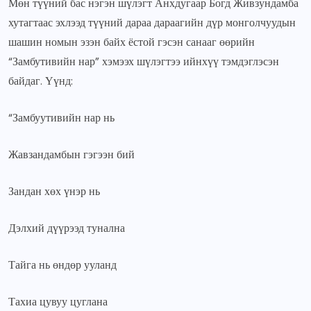
Мөн түүний бас нэгэн шүлэгт Анхдугаар Богд Живзундамба
хутагтаас эхлээд түүний дараа дараагийн дүр монголчуудын
шашин номын эзэн байх ёстой гэсэн санааг өөрийн
“Замбутивийн нар” хэмээх шүлэгтээ ийнхүү тэмдэглэсэн
байдаг. Үүнд:
“Замбуутивийн нар нь
Жавзандамбын гэгээн бий
Зандан хөх үнэр нь
Дэлхий дүүрээд тунална
Тайга нь өндөр ууланд
Тахиа цувуу цуглана