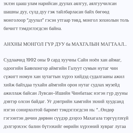
эхлэн цааш улам нарийсан дуулах аялгуу, аялгуучилсан
шашны дуу, сүлд дуу гэж тайлбарласан байх бөгөөд
монголоор “дуулал” гэсэн утгаар төвд, монгол зохиолын толь
бичигт тэмдэглэгдсэн байна.
АНХНЫ МОНГОЛ ГҮР ДУУ ба МАХГАЛЫН МАГТААЛ…
Судлаачид 1992 оны 9 сард хуучны Сайн ноён хан аймаг,
одоогийн Баянхонгор аймгийн Галуут сумын нутаг чин
сүжигт номун хан хутагтын хүрээ хийдэд судалгааны ажил
хийж байхдаа тухайн аймгийн орон нутаг судлах музейд
ажиллаж байсан Лувсан-Ишийн Чинбатаас нэгэн гүр дууны
дэвтэр олсон байдаг. Уг дэвтрийн хамгийн эхний хуудсанд
нэгэн сонирхолтой баримт тэмдэглэгдсэн нь: “…Өндөр
гэгээнтэн дөчин дөрвөн сүүдэр дээрээ Махагала тэргүүлэхүй
дэлгэрэхээс балин бүтээхийг өөрийн хүрээний хувраг лугаа