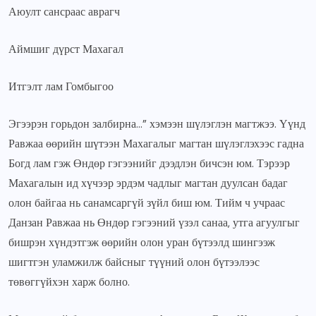
Аюулт сансраас аврагч
Аймшиг дүрст Махагал
Итгэлт лам Гомбыгоо
Эгээрэн горьдон залбирна…” хэмээн шүлэглэн магтжээ. Үүнд
Равжаа өөрийн шүтээн Махагалыг магтан шүлэглэхээс гадна
Богд лам гэж Өндөр гэгээнийг дээдлэн бичсэн юм. Тэрээр
Махагалын ид хүчээр эрдэм чадлыг магтан дуулсан бадаг
олон байгаа нь санамсаргүй зүйл биш юм. Тийм ч учраас
Данзан Равжаа нь Өндөр гэгээний үзэл санаа, утга агуулгыг
бишрэн хүндэтгэж өөрийн олон уран бүтээлд шингээж
шигтгэн уламжилж байсныг түүний олон бүтээлээс
төвөггүйхэн харж болно.