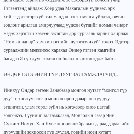
Гэгээнтэнд айлдаж Хоёр удаа Махагалын үүднээс, эрх
хийгээд дэлгэрэхүй, гал мандал нэгэн мянга үйлдэж, өвчин
зовлонг арилган амирлуулаад үүдсэн бүгдийг номын чанарт
мэдэх хэрэгтэй хэмээн засагтан дор сургааль зарлиг хайрлаж
“Номын чанар” хэмээх нэгнийг шүлэглэчихүй” гэжээ. Эдгээр
сурвалжийн мэдээнээс харахад Өндөр гэгээн хамгийн
багадаа 3 гүр дууг зохиосон болох нь нотлогдож байна.
ӨНДӨР ГЭГЭЭНИЙ ГҮР ДУУГ ЗАЛГАМЖЛАГЧИД…
Ийнхүү Өндөр гэгээн Занабазар монгол нутагт “монгол гүр
дуу”-г хөгжүүлснээр монгол орон даяар энэхүү дуу
эгшиглэн, улам төрөл зүйл нь хөгжсөөр өнөө цагтай
золгожээ. Түүнийг залгамжлаад, Монголын газар Чин
Сүжигт Номун Хан Лувсанноровшэйравын дараа, дараагийн
дүрүүдийн зохиосон гүр дуулал, говийн ноён хутагт