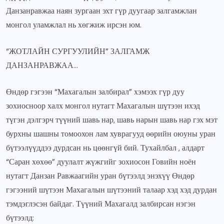
Данзанравжаа наян зургаан эхт гүр дуугаар залгамжлан
монгол уламжлал нь хөгжиж ирсэн юм.
“ЖОТЛАЙН СУРГУУЛИЙН” ЗАЛГАМЖ
ДАНЗАНРАВЖАА…
Өндөр гэгээн “Махагалын залбирал” хэмээх гүр дуу
зохиосноор халх монгол нутагт Махагалын шүтээн ихэд
түгэн дэлгэрч түүний шавь нар, шавь нарын шавь нар гэх мэт
бурхны шашны томоохон лам хуврагууд өөрийн оюуны уран
бүтээлүүддээ дурдсан нь цөөнгүй бий. Тухайлбал , алдарт
“Саран хөхөө” дуулалт жүжгийг зохиосон Говийн ноён
нутагт Данзан Равжаагийн уран бүтээлд энэхүү Өндөр
гэгээний шүтээн Махагалын шүтээний талаар хэд хэд дурдан
тэмдэглэсэн байдаг. Түүний Махагалд залбирсан нэгэн
бүтээлд: