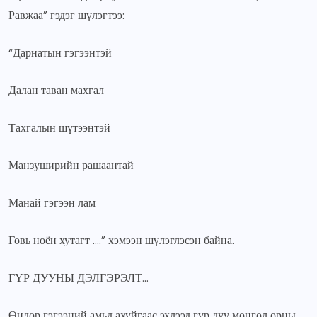
Равжаа” гэдэг шүлэгтээ:
“Дарнатын гэгээнтэй
Далан таван махгал
Тахгалын шүтээнтэй
Манзуширийн рашаантай
Манай гэгээн лам
Говь ноён хутагт ….” хэмээн шүлэглэсэн байна.
ГҮР ДУУНЫ ДЭЛГЭРЭЛТ…
Өндөр гэгээний амьд ахуйгаас эхлээд гүр дуу монгол орны