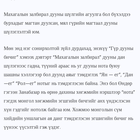
Махагалын залбирал дууны шүлгийн агуулга бол бүхэлдээ
бурхадыг магтан дуулсан, мял гүрийн магтаал дууны
шүлэглэлтэй юм.
Мөн энд нэг сонирхолтой зүйл дурдахад, энэхүү “Гүр дууны
бичиг” хэмээх дэвтэрт “Махагалын залбирал” дууны дан
шүлэгнээс гадна, түүний араас нь уг дууны нота буюу
шашны хэллэгээр бол дуунд аяыг тэмдэглэх “Ян — ег”, “Дан
—ег” “Рол—ег” нотыг нь тэмдэглэсэн байна. Энэ бол Өндөр
гэгээн Занабазар нь өрнө дахины хөгжмийн нэршлээр “нота”
гэгдэх монгол хөгжмийн эгшгийн бичгийг анх үндэслэсэн
хүн гэдгийг нотолж байгаа юм. Хожмоо монголын сүм
хийдийн уншлагын ая данг тэмдэглэсэн эгшигийн бичиг нь
үүнээс үүсэлтэй гэж үздэг.