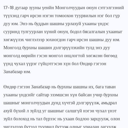
17-18 дугаар зууны үеийн Монголчуудын оюун сэтгэлгээний
түүхэнд гарч ирсэн нэгэн томоохон туурвилын нэг бол гүр
дуу юм. Энэ нь буддын шашны урлахуй ухааны үндэс
сууринд тулгуурлан хүний оюун, бодол бясалгалын ухааныг
хөгжүүлэх чиглэлээр зохиогдон гарч ирсэн шашны дуу юм.
Монголд бурхны шашин дэлгэрүүлэхийн тулд энэ дуу
монголд өөрийн гэсэн монгол онцлогтой хөгжсөн бөгөөд
үүнд чухал үүрэг гүйцэтгэсэн хүн бол Өндөр гэгээн
Занабазар юм.
Өндөр гэгээн Занабазар нь бурхны шашны их, бага таван
ухааны үндсийг сайтар эзэмшсэн хүн байсан учир бурхны
шашныг монголчуудын дунд хүчтэй дэлгэрүүлж, амьдрал
ахуй бүхий л зүйлд уг шашныг салшгүй нэгэн чухал үнэт
зүйл болоход нь тал бүрээс нь ухаан бодлоо зарцуулж, олон
чиглэлээр бүтээл туурвил бүтээж олныг уриалан дагуулж