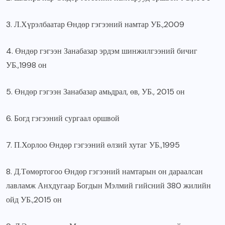
3. Л.Хүрэлбаатар Өндөр гэгээний намтар УБ.,2009
4. Өндөр гэгээн Занабазар эрдэм шинжилгээний бичиг
УБ.,1998 он
5. Өндөр гэгээн Занабазар амьдрал, өв, УБ., 2015 он
6. Богд гэгээний сургаал оршвой
7. П.Хорлоо Өндөр гэгээний өлзий хутаг УБ.,1995
8. Д.Төмөртогоо Өндөр гэгээний намтарын он дараалсан
лавламж Анхдугаар Богдын Мэлмий гийсний 380 жилийн
ойд УБ.,2015 он