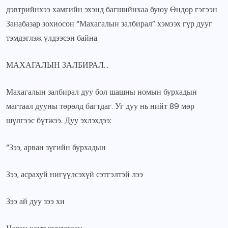
дэвтрийнхээ хамгийн эхэнд багшийнхаа буюу Өндөр гэгээн
Занабазар зохиосон “Махагалын залбирал” хэмээх гүр дууг
тэмдэглэж үлдээсэн байна.
МАХАГАЛЫН ЗАЛБИРАЛ…
Махагалын залбирал дуу бол шашны номын бурхадын
магтаал дууны төрөлд багтдаг. Уг дуу нь нийт 89 мөр
шүлгээс бүтжээ. Дуу эхлэхдээ:
“Зээ, арван зүгийн бурхадын
Зээ, асрахуй нигүүлсэхүй сэтгэлтэй лээ
Зээ ай дуу зээ хи