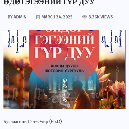
ӨНДӨР ГЭГЭЭНИЙ ГҮР ДУУ
BY
ADMIN
MARCH 24, 2025
3.36K VIEWS
Буянаагийн Ган-Очир (Ph.D)