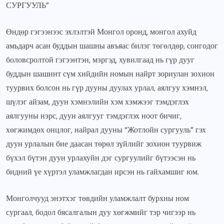
СУРГУУЛЬ”
Өндөр гэгээнээс эхлэлтэй Монгол оронд, монгол ахуйд
амьдарч асан буддын шашны авъяас билэг төгөлдөр, сонгодог
боловсролтой гэгээнтэн, мэргэд, хувилгаад нь гүр дууг
буддын шашинт сүм хийдийн номын найрт зориулан зохион
туурвих болсон нь гүр дууны дуулах урлал, аялгуу хэмнэл,
шүлэг айзам, дуун хэмнэлийн хэм хэмжээг тэмдэглэх
аялгууны нэрс, дуун аялгууг тэмдэглэх ноот бичиг,
хөгжимдөх онцлог, найрал дууны “Жотлойн сургууль” гэх
дуун урлалын бие даасан төрөл зүйлийг зохион туурвиж
бүхэл бүтэн дуун урлахуйн дэг сургуулийг бүтээсэн нь
бидний үе хүртэл уламжлагдан ирсэн нь гайхамшиг юм.
Монголчууд энэтхэг төвдийн уламжлалт бурхны ном
сургаал, бодол бясалгалын дуу хөгжмийг тэр чигээр нь