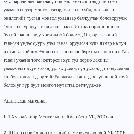
хуулбарлан авч байгаагүй бөгөөд энэтхэг төвдийн соёл
уламжлал дээр монгол газар, монгол ахуйд, монголын
онцлогийг тусган монгол ухаанаар баяжуулан боловсруулж
“монгол гүр дуу”-г бий болгожээ. Ингэж өөрийн онцлог
бүхий шашны дуу хөгжимтэй болоход Өндөр гэгээний
тавьсан үндэс суурь, үзэл санаа, оруулсан хувь нэмэр нь тун
их гавьяатай юм. Өндөр гэгээн өөрөө бурхны шашны их, бага
таван ухаанд төгс нэвтэрсэн хүн тул дорно дахины
уламжлалт дуун ухаан, урлах ухаан, гүн ухаан, дотоодухааны
холбоо залгаан дээр тайлбарлагдаж танигдах гүн нарийн зүйл
болох уг гүр дууг монгол нутагтаа хөгжүүлжээ.
Ашигласан материал :
1. Л.Хүрэлбаатар Монголын найман богд УБ.,2010 он
2. Ш.Бира нар Өндөр гэгээний намтарууд оршвой УБ.,1995