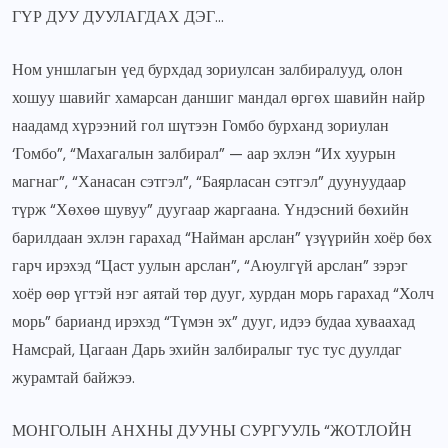
ГҮР ДУУ ДУУЛАГДАХ ДЭГ…
Ном уншлагын үед бурхдад зориулсан залбиралууд, олон
хошуу шавийг хамарсан даншиг мандал өргөх шавийн найр
наадамд хүрээний гол шүтээн Гомбо бурханд зориулан
‘Гомбо”, “Махагалын залбирал” — аар эхлэн “Их хуурын
магнаг”, “Ханасан сэтгэл”, “Баярласан сэтгэл” дуунуудаар
түрж “Хөхөө шувуу” дуугаар жаргаана. Үндэсний бөхийн
барилдаан эхлэн гарахад “Найман арслан” үзүүрийн хоёр бөх
гарч ирэхэд “Цаст уулын арслан”, “Аюулгүй арслан” зэрэг
хоёр өөр үгтэй нэг аятай төр дууг, хурдан морь гарахад “Холч
морь” барианд ирэхэд “Түмэн эх” дууг, идээ будаа хуваахад
Намсрай, Цагаан Дарь эхийн залбиралыг тус тус дуулдаг
журамтай байжээ.
МОНГОЛЫН АНХНЫ ДУУНЫ СУРГУУЛЬ “ЖОТЛОЙН