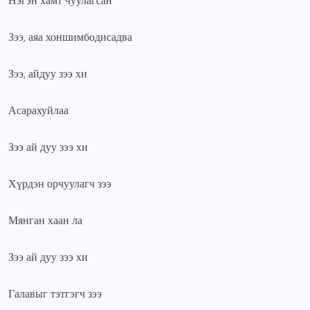
Нэгэн хамт чуулагсан
Зээ, аяа хоншимбодисадва
Зээ, айдуу зээ хи
Асарахуйлаа
Зээ ай дуу зээ хи
Хүрдэн орчуулагч зээ
Мянган хаан ла
Зээ ай дуу зээ хи
Галавыг тэтгэгч зээ