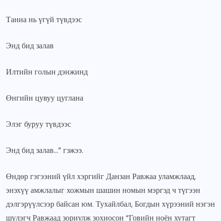
Таниа нь үгүй түвдээс
Энд бид залав
Илтийн голын дэнжинд
Өнгийн цувуу цуглана
Элэг буруу түвдээс
Энд бид залав…” гэжээ.
Өндөр гэгээний үйл хэргийг Данзан Равжаа уламжлаад,
энэхүү амжлалыг хожмын шашин номын мэргэд ч түгээн
дэлгэрүүлсээр байсан юм. Тухайлбал, Богдын хүрээний нэгэн
шүлэгч Равжаад зориулж зохиосон “Говийн ноён хутагт