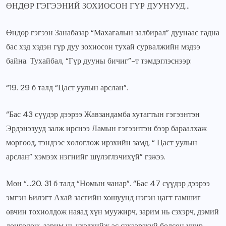
ӨНДӨР ГЭГЭЭНИЙ ЗОХИОСОН ГҮР ДУУНУУД…
Өндөр гэгээн Занабазар “Махагалын залбирал” дуунаас гадна
бас хэд хэдэн гүр дуу зохиосон тухай сурвалжийн мэдээ
байна. Тухайбал, “Гүр дууны бичиг”-т тэмдэглэснээр:
“19. 29 б талд “Цаст уулын арслан”.
“Бас 43 сүүдэр дээрээ Жавзандамба хутагтын гэгээнтэн
Эрдэнэзууд залж ирснээ Ламын гэгээнтэн бээр бараалхаж
мөргөөд, тэндээс хөлөглөж ирэхийн замд, “ Цаст уулын
арслан” хэмээх нэгнийг шүлэглэчихүй” гэжээ.
Мөн “…20. 31 б талд “Номын чанар”. “Бас 47 сүүдэр дээрээ
эмгэн Билэгт Ахай засгийн хошуунд нэгэн цагт гамшиг
өвчин тохиолдож наяад хүн муужирч, зарим нь сэхэрч, дэмий
донгодож, зарим нь үхэдхийж эс сэхээрэхүй болсон учир