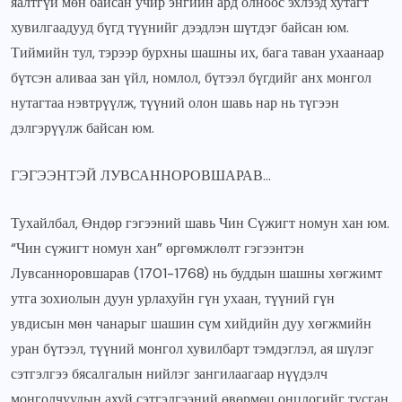
яалтгүй мөн байсан учир энгийн ард олноос эхлээд хутагт
хувилгаадууд бүгд түүнийг дээдлэн шүтдэг байсан юм.
Тиймийн тул, тэрээр бурхны шашны их, бага таван ухаанаар
бүтсэн аливаа зан үйл, номлол, бүтээл бүгдийг анх монгол
нутагтаа нэвтрүүлж, түүний олон шавь нар нь түгээн
дэлгэрүүлж байсан юм.
ГЭГЭЭНТЭЙ ЛУВСАННОРОВШАРАВ…
Тухайлбал, Өндөр гэгээний шавь Чин Сүжигт номун хан юм.
“Чин сүжигт номун хан” өргөмжлөлт гэгээнтэн
Лувсанноровшарав (1701-1768) нь буддын шашны хөгжимт
утга зохиолын дуун урлахуйн гүн ухаан, түүний гүн
увдисын мөн чанарыг шашин сүм хийдийн дуу хөгжмийн
уран бүтээл, түүний монгол хувилбарт тэмдэглэл, ая шүлэг
сэтгэлгээ бясалгалын нийлэг зангилаагаар нүүдэлч
монголчуудын ахуй сэтгэлгээний өвөрмөц онцлогийг тусган