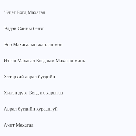
“Эцэг Богд Махагал
Элдэв Сайны бэлэг
Энэ Махагалын жанлав мөн
Итгэл Махагал Богд лам Махагал минь
Хэтэрхий аврал бүгдийн
Хилэн дүрт Богд их харыгаа
Аврал бүгдийн хураангуй
Ачит Махагал