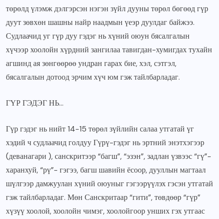
төрөлд үлэмж дэлгэрсэн нэгэн зүйл дууны төрөл бөгөөд гүр
дуут зөвхөн шашны найр наадмын үеэр дуулдаг байжээ.
Судлаачид уг гүр дуу гэдэг нь хүний оюун бясалгалын
хүчээр хоолойн хүрдний зангилаа тавигдан-хумигдах тухайн
агшинд ая зөнгөөрөө ундран гарах бие, хэл, сэтгэл,
бясалгалын дотоод эрчим хүч юм гэж тайлбарладаг.
ГҮР ГЭДЭГ НЬ…
Гүр гэдэг нь нийт 14-15 төрөл зүйлийн салаа утгатай үг
хэдий ч судлаачид голдуу Гүрү-гэдэг нь эртний энэтхэгээр
(деванагари ), санскритээр “багш”, “эзэн”, задлан үзвээс “гү”-
харанхуй, “рү”- гэгээ, багш шавийн ёсоор, дууллын магтаал
шүлгээр дамжуулан хүний оюуныг гэгээрүүлэх гэсэн утгатай
гэж тайлбарладаг. Мөн Санскритаар “гити”, төвдөөр “гүр”
хүзүү хоолой, хоолойн чимэг, хоолойгоор унших гэх утгаас