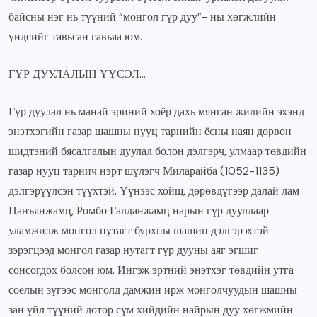
байсны нэг нь түүний “монгол гүр дуу”- ны хөгжлийн
үндсийг тавьсан гавьяа юм.
ГҮР ДУУЛАЛЫН ҮҮСЭЛ…
Гүр дуулал нь манай эриний хоёр дахь мянган жилийн эхэнд
энэтхэгийн газар шашны нууц тарнийн ёсны наян дөрвөн
шидтэний бясалгалын дуулал болон дэлгэрч, улмаар төвдийн
газар нууц тарнич нэрт шүлэгч Миларайба (1052-1135)
дэлгэрүүлсэн түүхтэй. Үүнээс хойш, дөрөвдүгээр далай лам
Цанъянжамц, Ромбо Галданжамц нарын гүр дууллаар
уламжилж монгол нутагт бурхны шашин дэлгэрэхтэй
зэрэгцээд монгол газар нутагт гүр дууны аяг эгшиг
сонсогдох болсон юм. Ингэж эртний энэтхэг төвдийн утга
соёлын зүгээс монголд дамжин ирж монголчуудын шашны
зан үйл түүний дотор сүм хийдийн найрын дуу хөгжмийн