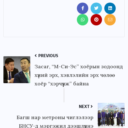
PREVIOUS
Засаг, “М-Си-Эс” хоёрын зодоонд
хүний эрх, хэвлэлийн эрх чөлөө
хоёр “хэрчүүлж” байна
NEXT
Багш нар метроны чиглэлээр
БНСУ-д мэргэжил дээшлүүлнэ