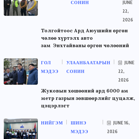
СОНИН
JUNE
22,
2026
Толгойтоос Ард Аюушийн өргөн
чөлөө хүртэлх авто
зам Энхтайваны өргөн чөлөөний
ГОЛ
УЛААНБААТАРЫН
JUNE
МЭДЭЭ
СОНИН
22,
2026
Жуковын хөшөөний ард 6000 ам
метр газрын зөвшөөрлийг цуцалж,
цэцэрлэгт
НИЙГЭМ
ШИНЭ
JUNE 16,
МЭДЭЭ
2026