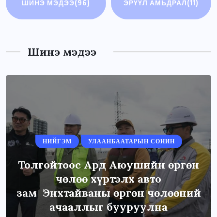
ШИНЭ МЭДЭЭ
(96)
ЭРҮҮЛ АМЬДРАЛ
(11)
Шинэ мэдээ
НИЙГЭМ
УЛААНБААТАРЫН СОНИН
Толгойтоос Ард Аюушийн өргөн
чөлөө хүртэлх авто
зам Энхтайваны өргөн чөлөөний
ачааллыг бууруулна