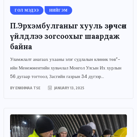
ГОЛ МЭДЭЭ
НИЙГЭМ
П.Эрхэмбулганыг хууль зөрчсөн
үйлдлээ зогсоохыг шаардаж
байна
Уламжлалт анагаах ухааны элэг судлалын клиник төв”-
ийн Менежментийн хувьчлал Монгол Улсын Их хурлын
56 дугаар тогтоол, Засгийн газрын 34 дүгээр...
BY
ENKHMAA TSE
JANUARY 13, 2025