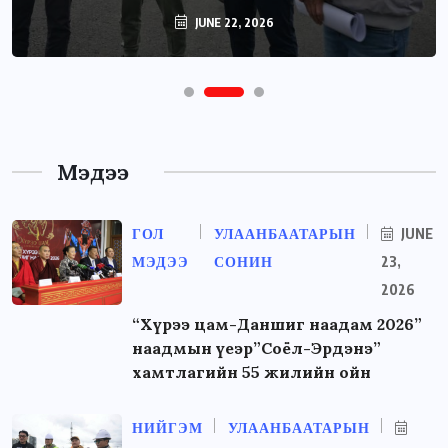
JUNE 22, 2026
Мэдээ
ГОЛ
УЛААНБААТАРЫН
JUNE
МЭДЭЭ
СОНИН
23,
2026
“Хүрээ цам-Даншиг наадам 2026”
наадмын үеэр”Соёл-Эрдэнэ”
хамтлагийн 55 жилийн ойн
НИЙГЭМ
УЛААНБААТАРЫН