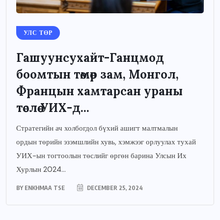
УЛС ТӨР
Гашуунсухайт-Ганцмод
боомтын төмөр зам, Монгол,
Францын хамтарсан ураны
төслөө УИХ-д...
Стратегийн ач холбогдол бүхий ашигт малтмалын
ордын төрийн эзэмшлийн хувь, хэмжээг орлуулах тухай
УИХ-ын тогтоолын төслийг өргөн барина Улсын Их
Хурлын 2024...
BY
ENKHMAA TSE
DECEMBER 25, 2024