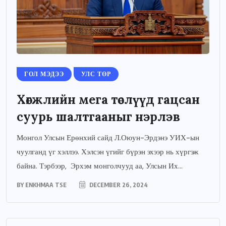
ГОЛ МЭДЭЭ
УЛС ТӨР
Хөгжлийн мега төслүүд гацсан
суурь шалтгааныг нэрлэв
Монгол Улсын Ерөнхий сайд Л.Оюун-Эрдэнэ УИХ-ын
чуулганд үг хэллээ. Хэлсэн үгийг бүрэн эхээр нь хүргэж
байна. Тэрбээр, Эрхэм монголчууд аа, Улсын Их...
BY
ENKHMAA TSE
DECEMBER 26, 2024