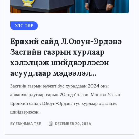
УЛС ТӨР
Ерөнхий сайд Л.Оюун-Эрдэнэ
Засгийн газрын хурлаар
хэлэлцэж шийдвэрлэсэн
асуудлаар мэдээлэл...
Засгийн газрын ээлжит бус хуралдаан 2024 оны
арванхоёрдугаар сарын 20-нд боллоо. Монгол Улсын
Ерөнхий сайд Л.Оюун-Эрдэнэ тус хурлаар хэлэлцэж
шийдвэрлэсэн...
BY
ENKHMAA TSE
DECEMBER 20, 2024