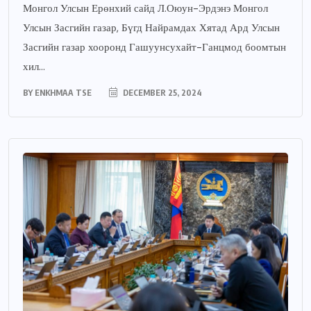
Монгол Улсын Ерөнхий сайд Л.Оюун-Эрдэнэ Монгол
Улсын Засгийн газар, Бүгд Найрамдах Хятад Ард Улсын
Засгийн газар хооронд Гашуунсухайт-Ганцмод боомтын
хил...
BY
ENKHMAA TSE
DECEMBER 25, 2024