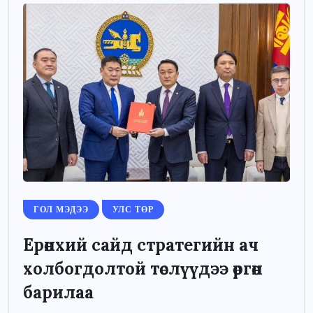
ГОЛ МЭДЭЭ
УЛС ТӨР
Ерөнхий сайд стратегийн ач
холбогдолтой төслүүдээ өргөн
барилаа