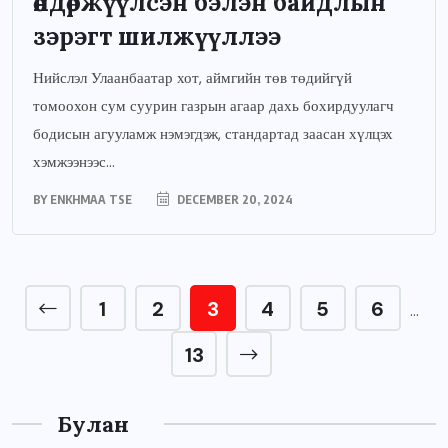
өндөржүүлсэн бэлэн байдлын
зэрэгт шилжүүллээ
Нийслэл Улаанбаатар хот, аймгийн төв төдийгүй
томоохон сум суурин газрын агаар дахь бохирдуулагч
бодисын агууламж нэмэгдэж, стандартад заасан хүлцэх
хэмжээнээс...
BY
ENKHMAA TSE
DECEMBER 20, 2024
1
2
3
4
5
6
…
13
Булан