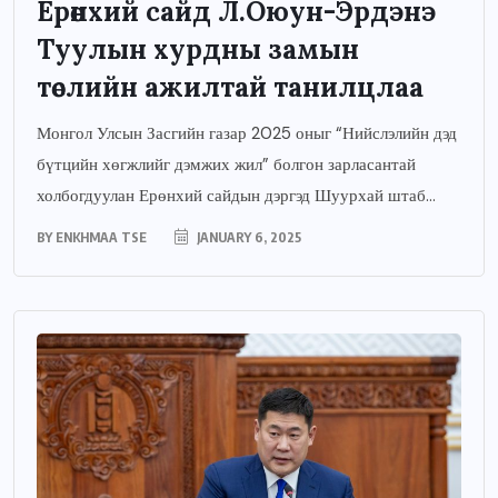
Ерөнхий сайд Л.Оюун-Эрдэнэ
Туулын хурдны замын
төслийн ажилтай танилцлаа
Монгол Улсын Засгийн газар 2025 оныг “Нийслэлийн дэд
бүтцийн хөгжлийг дэмжих жил” болгон зарласантай
холбогдуулан Ерөнхий сайдын дэргэд Шуурхай штаб...
BY
ENKHMAA TSE
JANUARY 6, 2025