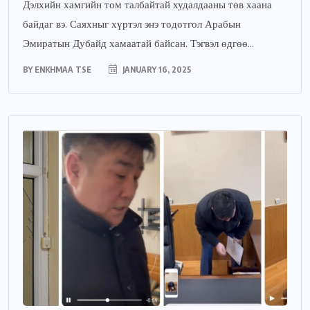
Дэлхийн хамгийн том талбайтай худалдааны төв хаана
байдаг вэ. Саяхныг хүртэл энэ тодотгол Арабын
Эмиратын Дубайд хамаатай байсан. Тэгвэл өдгөө...
BY
ENKHMAA TSE
JANUARY 16, 2025