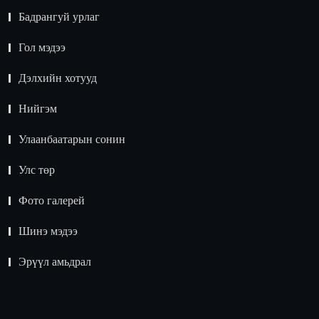
Бадрангуй урлаг
Гол мэдээ
Дэлхийн хотууд
Нийгэм
Улаанбаатарын сонин
Улс төр
Фото галерей
Шинэ мэдээ
Эрүүл амьдрал