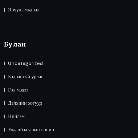
Эрүүл амьдрал
Булан
Uncategorized
Бадрангуй урлаг
Гол мэдээ
Дэлхийн хотууд
Нийгэм
Улаанбаатарын сонин