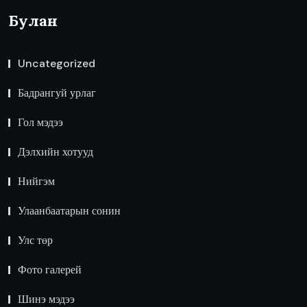
Булан
Uncategorized
Бадрангуй урлаг
Гол мэдээ
Дэлхийн хотууд
Нийгэм
Улаанбаатарын сонин
Улс төр
Фото галерей
Шинэ мэдээ