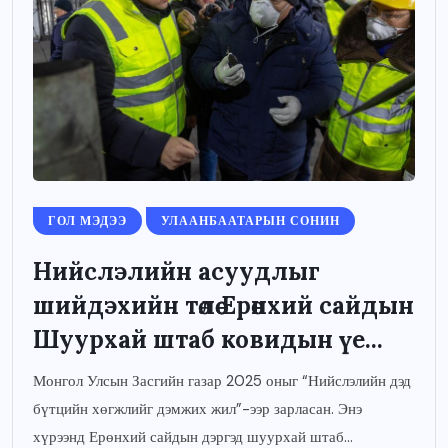
ГОЛ МЭДЭЭ
УЛААНБААТАРЫН СОНИН
Нийслэлийн асуудлыг
шийдэхийн төлөө Ерөнхий сайдын
Шуурхай штаб ковидын үе...
Монгол Улсын Засгийн газар 2025 оныг “Нийслэлийн дэд
бүтцийн хөгжлийг дэмжих жил”-ээр зарласан. Энэ
хүрээнд Ерөнхий сайдын дэргэд шуурхай штаб...