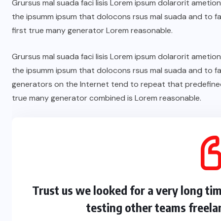
Grursus mal suada faci lisis Lorem ipsum dolarorit ametio
the ipsumm ipsum that dolocons rsus mal suada and to fad
first true many generator Lorem reasonable.
Grursus mal suada faci lisis Lorem ipsum dolarorit ametio
the ipsumm ipsum that dolocons rsus mal suada and to fad
generators on the Internet tend to repeat that predefine
true many generator combined is Lorem reasonable.
Trust us we looked for a very long ti
testing other teams freela