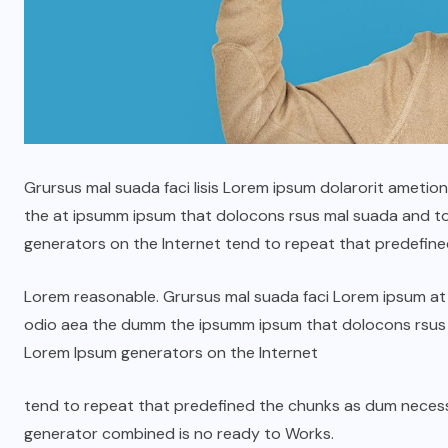
Grursus mal suada faci lisis Lorem ipsum dolarorit ametio
the at ipsumm ipsum that dolocons rsus mal suada and to f
generators on the Internet tend to repeat that predefine
ГОЛ МЭДЭЭ
УЛААНБААТАРЫН СОНИН
Lorem reasonable. Grursus mal suada faci Lorem ipsum at t
odio aea the dumm the ipsumm ipsum that dolocons rsus ma
н
Жуковын хөшөөний ард
Lorem Ipsum generators on the Internet
6000 ам метр газрын
зөвшөөрлийг цуцалж,
tend to repeat that predefined the chunks as dum nece
цэцэрлэгт хүрээлэн
generator combined is no ready to Works.
болгоно