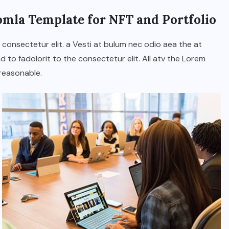
omla Template for NFT and Portfolio
JUNE 23, 2026
 consectetur elit. a Vesti at bulum nec odio aea the at
o fadolorit to the consectetur elit. All atv the Lorem
reasonable.