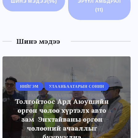
ШИНЭ МЭДЭЭ
(96)
ЭРҮҮЛ АМЬДРАЛ
(11)
Шинэ мэдээ
НИЙГЭМ
УЛААНБААТАРЫН СОНИН
Толгойтоос Ард Аюушийн
өргөн чөлөө хүртэлх авто
зам Энхтайваны өргөн
чөлөөний ачааллыг
бууруулна