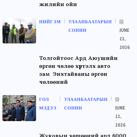
жилийн ойн
НИЙГЭМ
УЛААНБААТАРЫН
СОНИН
JUNE
22,
2026
Толгойтоос Ард Аюушийн
өргөн чөлөө хүртэлх авто
зам Энхтайваны өргөн
чөлөөний
ГОЛ
УЛААНБААТАРЫН
МЭДЭЭ
СОНИН
JUNE
22,
2026
Жуковын хөшөөний ард 6000