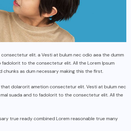
n consectetur elit. a Vesti at bulum nec odio aea the dumm
adolorit to the consectetur elit. All the Lorem Ipsum
d chunks as dum necessary making this the first.
hat dolarorit ametion consectetur elit. Vesti at bulum nec
ГОЛ МЭДЭЭ
УЛААНБААТАРЫН СОНИН
l suada and to fadolorit to the consectetur elit. All the
“Хүрээ цам-Даншиг наадам
2026” наадмын үеэр”Соёл-
ssary true ready combined Lorem reasonable true many
Эрдэнэ” хамтлагийн 55
жилийн ойн шоу болно