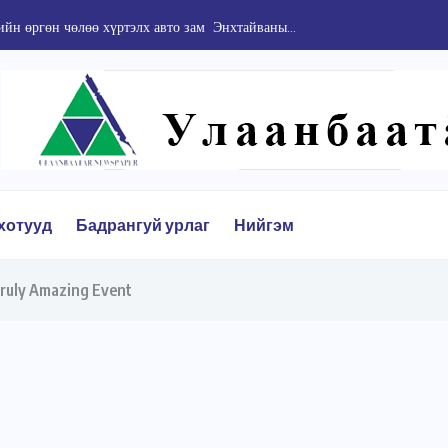
н өргөн чөлөө хүртэлх авто зам Энхтайваны...
хотууд
Бадрангуй урлаг
Нийгэм
Truly Amazing Event