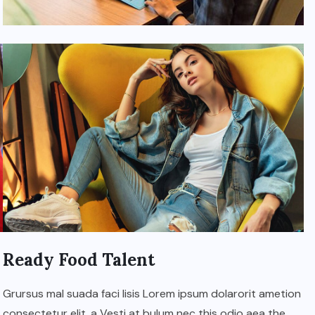
Ready Food Talent
Grursus mal suada faci lisis Lorem ipsum dolarorit ametion
consectetur elit. a Vesti at bulum nec this odio aea the