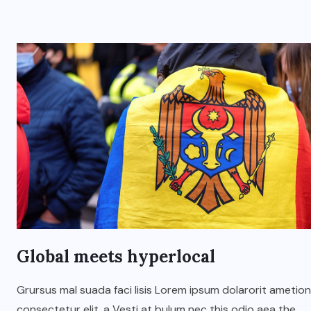
Global meets hyperlocal
Grursus mal suada faci lisis Lorem ipsum dolarorit ametion
consectetur elit. a Vesti at bulum nec this odio aea the