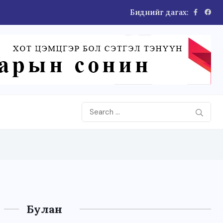
Биднийг дагах:
Булан