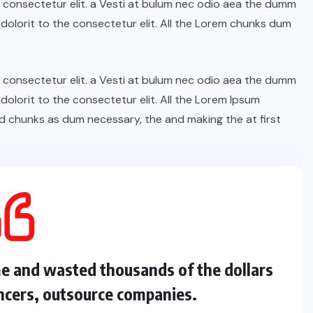
n consectetur elit. a Vesti at bulum nec odio aea the dumm
olorit to the consectetur elit. All the Lorem chunks dum
n consectetur elit. a Vesti at bulum nec odio aea the dumm
olorit to the consectetur elit. All the Lorem Ipsum
d chunks as dum necessary, the and making the at first
me and wasted thousands of the dollars
ncers, outsource companies.