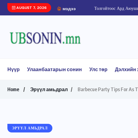
AUGUST 7, 2026
Толгойтоос Ард Аюуший
мэдээ
Нүүр
Улаанбаатарын сонин
Улс төр
Дэлхийн 
Home
Эрүүл амьдрал
Barbecue Party Tips For As 
ЭРҮҮЛ АМЬДРАЛ