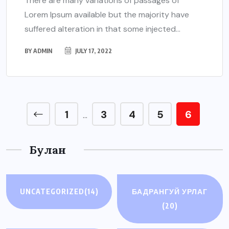
There are many variations of passages of
Lorem Ipsum available but the majority have
suffered alteration in that some injected...
BY
ADMIN
JULY 17, 2022
1
3
4
5
6
…
Булан
UNCATEGORIZED
(14)
БАДРАНГУЙ УРЛАГ
(20)