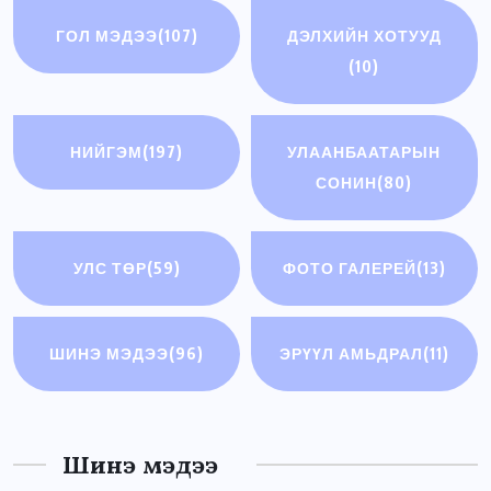
ГОЛ МЭДЭЭ
(107)
ДЭЛХИЙН ХОТУУД
(10)
НИЙГЭМ
(197)
УЛААНБААТАРЫН
СОНИН
(80)
УЛС ТӨР
(59)
ФОТО ГАЛЕРЕЙ
(13)
ШИНЭ МЭДЭЭ
(96)
ЭРҮҮЛ АМЬДРАЛ
(11)
Шинэ мэдээ