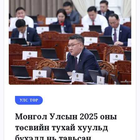
УЛС ТӨР
Монгол Улсын 2025 оны
төсвийн тухай хуульд
бүхэлд нь тавьсан...