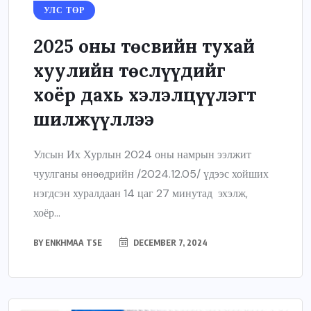
УЛС ТӨР
2025 оны төсвийн тухай
хуулийн төслүүдийг
хоёр дахь хэлэлцүүлэгт
шилжүүллээ
Улсын Их Хурлын 2024 оны намрын ээлжит
чуулганы өнөөдрийн /2024.12.05/ үдээс хойших
нэгдсэн хуралдаан 14 цаг 27 минутад эхэлж,
хоёр...
BY
ENKHMAA TSE
DECEMBER 7, 2024