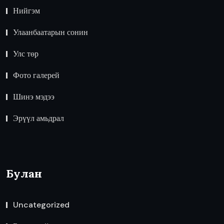
Нийгэм
Улаанбаатарын сонин
Улс төр
Фото галерей
Шинэ мэдээ
Эрүүл амьдрал
Булан
Uncategorized