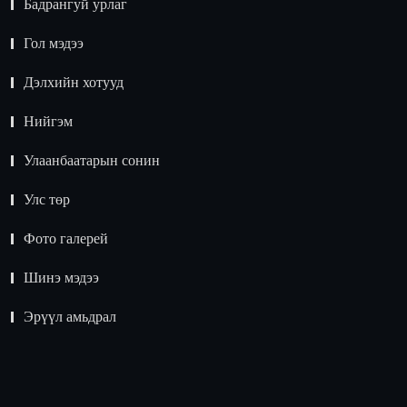
Бадрангуй урлаг
Гол мэдээ
Дэлхийн хотууд
Нийгэм
Улаанбаатарын сонин
Улс төр
Фото галерей
Шинэ мэдээ
Эрүүл амьдрал