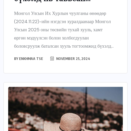
Монгол Улсын Их Хурлын чуулганы өнөөдөр
(2024.11.22)-ийн нэгдсэн хуралдаанаар Монгол
Улсын 2025 оны төсвийн тухай хууль, хамт
өргөн мэдүүлсэн болон холбогдуулан
боловсруулж баталсан хууль тогтоомжид бүхэлд...
BY
ENKHMAA TSE
NOVEMBER 25, 2024