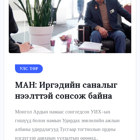
УЛС ТӨР
МАН: Иргэдийн саналыг
нээлттэй сонсож байна
Монгол Ардын намаас сонгогдсон УИХ-ын
гишүүд болон намын Удирдах зөвлөлийн ажлын
албаны удирдлагууд Тусгаар тогтнолын ордны
нэгдүгээр давхрын уулзалтын өрөөнд...