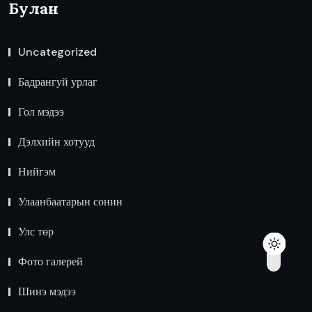
Булан
Uncategorized
Бадрангуй урлаг
Гол мэдээ
Дэлхийн хотууд
Нийгэм
Улаанбаатарын сонин
Улс төр
Фото галерей
Шинэ мэдээ