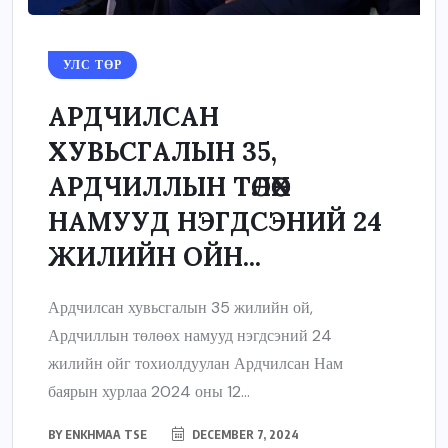
УЛС ТӨР
АРДЧИЛСАН
ХУВЬСГАЛЫН 35,
АРДЧИЛЛЫН ТӨЛӨӨХ
НАМУУД НЭГДСЭНИЙ 24
ЖИЛИЙН ОЙН...
Ардчилсан хувьсгалын 35 жилийн ой,
Ардчиллын төлөөх намууд нэгдсэний 24
жилийн ойг тохиолдуулан Ардчилсан Нам
баярын хурлаа 2024 оны 12...
BY
ENKHMAA TSE
DECEMBER 7, 2024