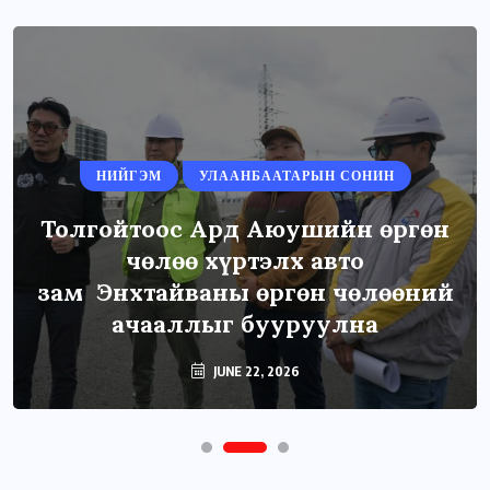
НИЙГЭМ
УЛААНБААТАРЫН СОНИН
Толгойтоос Ард Аюушийн өргөн
чөлөө хүртэлх авто
зам Энхтайваны өргөн чөлөөний
ачааллыг бууруулна
JUNE 22, 2026