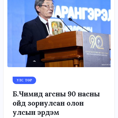
УЛС ТӨР
Б.Чимид агсны 90 насны
ойд зориулсан олон
улсын эрдэм