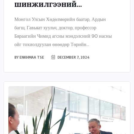
шинжилгээний...
Монгол Улсын Хөдөлмөрийн баатар, Ардын
багш, Гавьяат хуульч, доктор, профессор
Бяраагийн Чимид агсны мэндэлсний 90 насны
ойг тохиолдуулан өнөөдөр Төрийн...
BY
ENKHMAA TSE
DECEMBER 7, 2024