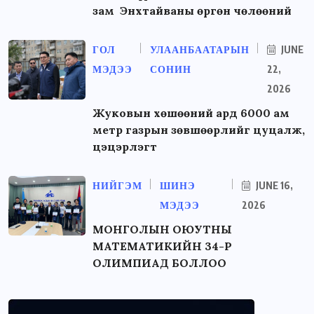
зам Энхтайваны өргөн чөлөөний
ГОЛ
УЛААНБААТАРЫН
JUNE
МЭДЭЭ
СОНИН
22,
2026
Жуковын хөшөөний ард 6000 ам
метр газрын зөвшөөрлийг цуцалж,
цэцэрлэгт
НИЙГЭМ
ШИНЭ
JUNE 16,
МЭДЭЭ
2026
МОНГОЛЫН ОЮУТНЫ
МАТЕМАТИКИЙН 34-Р
ОЛИМПИАД БОЛЛОО