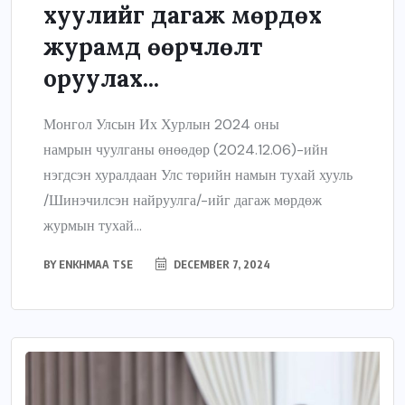
хуулийг дагаж мөрдөх
журамд өөрчлөлт
оруулах...
Монгол Улсын Их Хурлын 2024 оны
намрын чуулганы өнөөдөр (2024.12.06)-ийн
нэгдсэн хуралдаан Улс төрийн намын тухай хууль
/Шинэчилсэн найруулга/-ийг дагаж мөрдөж
журмын тухай...
BY
ENKHMAA TSE
DECEMBER 7, 2024