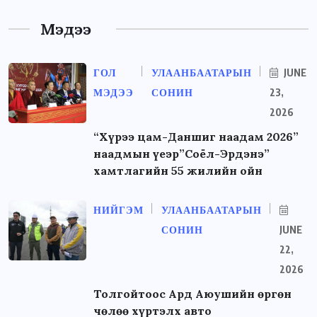
Мэдээ
ГОЛ
УЛААНБААТАРЫН
JUNE
МЭДЭЭ
СОНИН
23,
2026
“Хүрээ цам-Даншиг наадам 2026”
наадмын үеэр”Соёл-Эрдэнэ”
хамтлагийн 55 жилийн ойн
НИЙГЭМ
УЛААНБААТАРЫН
СОНИН
JUNE
22,
2026
Толгойтоос Ард Аюушийн өргөн
чөлөө хүртэлх авто