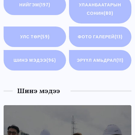
НИЙГЭМ
(197)
УЛААНБААТАРЫН
СОНИН
(80)
УЛС ТӨР
(59)
ФОТО ГАЛЕРЕЙ
(13)
ШИНЭ МЭДЭЭ
(96)
ЭРҮҮЛ АМЬДРАЛ
(11)
Шинэ мэдээ