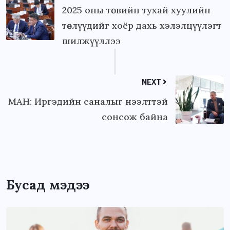
2025 оны төсвийн тухай хуулийн
төслүүдийг хоёр дахь хэлэлцүүлэгт
шилжүүллээ
NEXT
МАН: Иргэдийн саналыг нээлттэй
сонсож байна
Бусад мэдээ