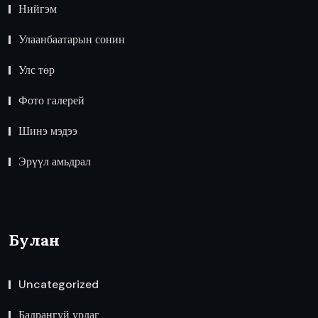
Нийгэм
Улаанбаатарын сонин
Улс төр
Фото галерей
Шинэ мэдээ
Эрүүл амьдрал
Булан
Uncategorized
Бадрангуй урлаг