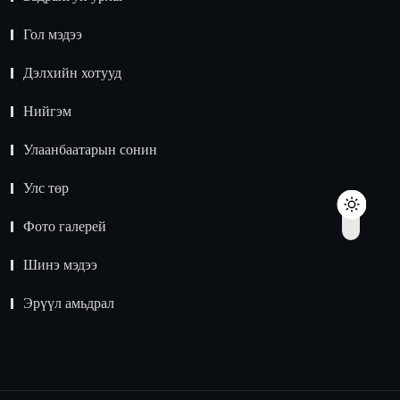
Гол мэдээ
Дэлхийн хотууд
Нийгэм
Улаанбаатарын сонин
Улс төр
Фото галерей
Шинэ мэдээ
Эрүүл амьдрал