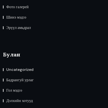
Фото галерей
Шинэ мэдээ
Эрүүл амьдрал
Булан
Uncategorized
Бадрангуй урлаг
Гол мэдээ
Дэлхийн хотууд