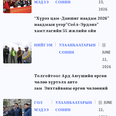
МЭДЭЭ
СОНИН
23,
2026
“Хүрээ цам-Даншиг наадам 2026”
наадмын үеэр”Соёл-Эрдэнэ”
хамтлагийн 55 жилийн ойн
НИЙГЭМ
УЛААНБААТАРЫН
СОНИН
JUNE
22,
2026
Толгойтоос Ард Аюушийн өргөн
чөлөө хүртэлх авто
зам Энхтайваны өргөн чөлөөний
ГОЛ
УЛААНБААТАРЫН
JUNE
МЭДЭЭ
СОНИН
22,