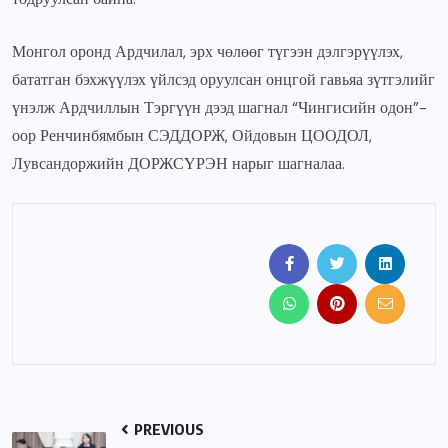
Монгол оронд Ардчилал, эрх чөлөөг түгээн дэлгэрүүлэх,
бататган бэхжүүлэх үйлсэд оруулсан онцгой гавьяа зүтгэлийг
үнэлж Ардчиллын Тэргүүн дээд шагнал “Чингисийн одон”-
оор Ренчинбямбын СЭДДОРЖ, Ойдовын ЦООДОЛ,
Лувсандоржийн ДОРЖСҮРЭН нарыг шагналаа.
PREVIOUS