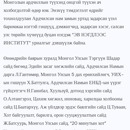
Монголын ардчиллын түүхэнд онцгой түүхэн ач
холбогдолтой өдөр юм. Энэхүү тэмдэглэлт өдрийг
тохиолдуулан Ардчилсан нам замын уртад задарсан үзэл
баримжаа нэгтэй гишүүд, дэмжигчид, задарсан хэсэг, салсан
улс төрийн хүчнүүд буцан нэгдэж “ЭВ НЭГДЛЭЭС
ИНСТИТУТ” уриалгыг дэвшүүлж байна.
Өнөөдрийн баярын хуралд Монгол Улсын Тэргүүн Шадар
сайд бөгөөд Эдийн засаг хөгжлийн сайд, Ардчилсан Намын
дарга Л.Гантөмөр, Монгол Улсын 5 дах ерөнхийлөгч, УИХ-
ын гишүүн Х.Баттулга, Ардчилсан Намын ЕНБД-ын үүрэг
гүйцэтгэгч Н.Ганибал, Хуульзүй, дотоод хэргийн сайд
О.Алтангэрэл, Цахим хөгжил, инновац, харилцаа холбооны
сайд Ц.Баатархүү, Аж үйлдвэр эрдэс баялгийн сайд Ц.Туваан,
Хот байгуулалт, барилга, орон сууцжуулалтын сайд
Ж.Батсуурь, Монгол Улсын сайд, “20 минутын хот”