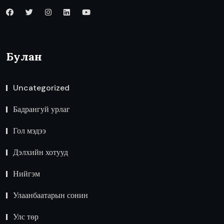
Булан
Uncategorized
Бадрангуй урлаг
Гол мэдээ
Дэлхийн хотууд
Нийгэм
Улаанбаатарын сонин
Улс төр