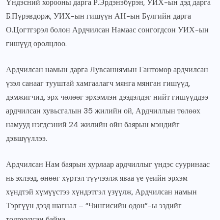
Үндэсний хорооны дарга Р.Эрдэнэбүрэн, УИХ-ын дэд дарга
Б.Пүрэвдорж, УИХ-ын гишүүн АН-ын Бүлгийн дарга
О.Цогтгэрэл болон Ардчилсан Намаас сонгогдсон УИХ-ын
гишүүд оролцлоо.
Ардчилсан намын дарга Лувсаннямын Гантөмөр ардчилсан
үзэл санааг тууштай хамгаалагч мянга мянган гишүүд,
дэмжигчид, эрх чөлөөг эрхэмлэн дээдэлдэг нийт гишүүддээ
ардчилсан хувьсгалын 35 жилийн ой, Ардчиллын төлөөх
намууд нэгдсэний 24 жилийн ойн баярын мэндийг
дэвшүүллээ.
Ардчилсан Нам баярын хурлаар ардчиллыг үндэс сууринаас
нь эхлээд, өнөөг хүртэл түүчээлж яваа үе үеийн эрхэм
хүндтэй хүмүүстээ хүндэтгэл үзүүлж, Ардчилсан намын
Тэргүүн дээд шагнал – “Чингисийн одон”-ы эздийг
тодруулсан байна.