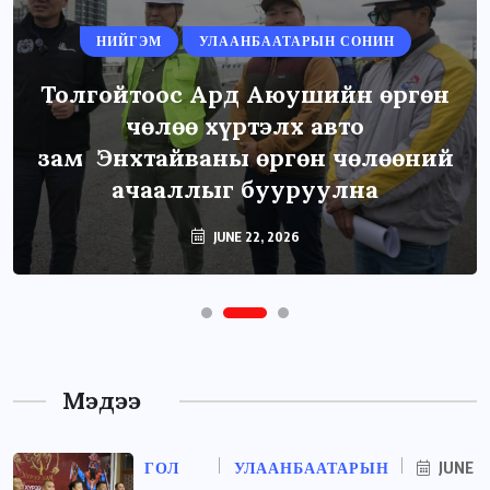
НИЙГЭМ
УЛААНБААТАРЫН СОНИН
Толгойтоос Ард Аюушийн өргөн
чөлөө хүртэлх авто
зам Энхтайваны өргөн чөлөөний
ачааллыг бууруулна
JUNE 22, 2026
Мэдээ
ГОЛ
УЛААНБААТАРЫН
JUNE