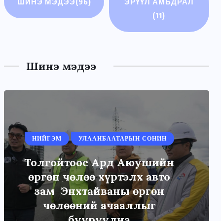
ШИНЭ МЭДЭЭ
(96)
ЭРҮҮЛ АМЬДРАЛ
(11)
Шинэ мэдээ
НИЙГЭМ
УЛААНБААТАРЫН СОНИН
Толгойтоос Ард Аюушийн
өргөн чөлөө хүртэлх авто
зам Энхтайваны өргөн
чөлөөний ачааллыг
бууруулна