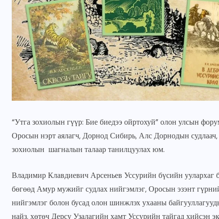
“Утга зохиолын гүүр: Бие биедээ ойртохуй” олон улсын фору
Оросын нэрт аялагч, Дорнод Сибирь, Алс Дорнодын судлаач
ГОЛ МЭДЭЭ
УЛААНБААТАРЫН СОНИН
зохиолын шагналын талаар танилцуулах юм.
н
Жуковын хөшөөний ард
6000 ам метр газрын
Владимир Клавдиевич Арсеньев Уссурийн бүсийн уулархаг бү
зөвшөөрлийг цуцалж,
бөгөөд Амур мужийг судлах нийгэмлэг, Оросын эзэнт гүрни
цэцэрлэгт хүрээлэн
нийгэмлэг болон бусад олон шинжлэх ухааны байгууллагууд
болгоно
найз, хөтөч Дерсу Узалагийн хамт Уссурийн тайгад хийсэн э