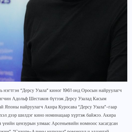
нь нэгтгэн “Дерсу Узала” киног 1961 онд Оросын найруулагч
игчин Адольф Шестаков бүтээж Дерсу Узалад Касым
ай Японы найруулагч Акира Куросава “Дерсу Узала”-гаар
хэл дээр шилдэг кино номинацаар хүртэж байжээ. Акира
н үеийн цензурын улмаас Арсеньевийн номноос хасагдсан
мжин”, “Сихоте-Алины нуруунд” романууд ч алдартай.