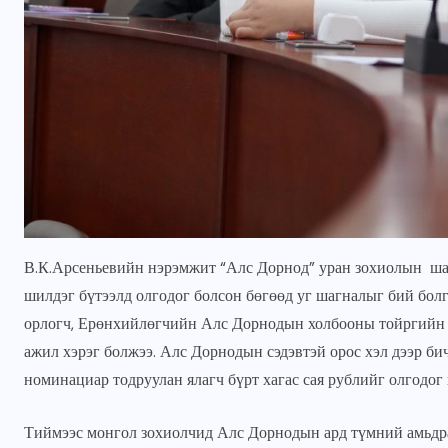
В.К.Арсеньевийн нэрэмжит “Алс Дорнод” уран зохиолын шаг
шилдэг бүтээлд олгодог болсон бөгөөд уг шагналыг бий бо
орлогч, Ерөнхийлөгчийн Алс Дорнодын холбооны тойргийн б
ажил хэрэг болжээ. Алс Дорнодын сэдэвтэй орос хэл дээр б
номинациар тодруулан ялагч бүрт хагас сая рублийг олгодог
Тиймээс монгол зохиолчид Алс Дорнодын ард түмний амьдрал,