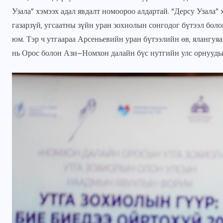
Узала” хэмээх адал явдалт номоороо алдартай. “Дерсу Узала”
JUNE 22, 2026
газарзүй, угсаатны зүйн уран зохиолын сонгодог бүтээл бол
юм. Тэр ч утгаараа Арсеньевийн уран бүтээлийн өв, ялангуяа
нь Орос болон Ази–Номхон далайн бүс нутгийн улс орнуудын