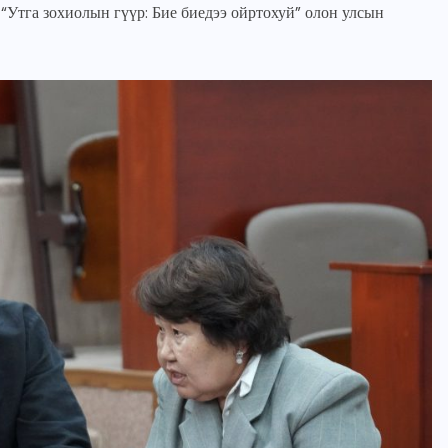
Утга зохиолын гүүр: Бие биедээ ойртохуй” олон улсын