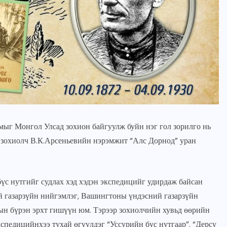
мыг Монгол Улсад зохион байгуулж буйн нэг гол зорилго нь
, зохиолч В.К.Арсеньевийн нэрэмжит “Алс Дорнод” уран
ГОЛ МЭДЭЭ
УЛААНБААТАРЫН СОНИН
“Хүрээ цам-Даншиг наадам
с нутгийг судлах хэд хэдэн экспедицийг удирдаж байсан
2026” наадмын үеэр”Соёл-
й газарзүйн нийгэмлэг, Вашингтоны үндэсний газарзүйн
Эрдэнэ” хамтлагийн 55
ын бүрэн эрхт гишүүн юм. Тэрээр зохиолчийн хувьд өөрийн
жилийн ойн шоу болно
кспедицийнхээ тухай өгүүлдэг “Уссурийн бүс нутгаар”, “Дерсу