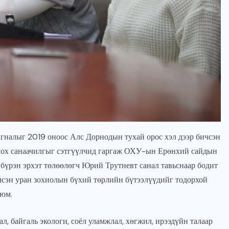
налыг 2019 оноос Алс Дорнодын тухай орос хэл дээр бичсэн
лгох санаачилгыг сэтгүүлчид гаргаж ОХУ-ын Ерөнхий сайдын
үрэн эрхэт төлөөлөгч Юрий Трутневт санал тавьснаар бодит
ичсэн уран зохиолын бүхий төрлийн бүтээлүүдийг тодорхой
 юм.
 байгаль экологи, соёл уламжлал, хөгжил, ирээдүйн талаар