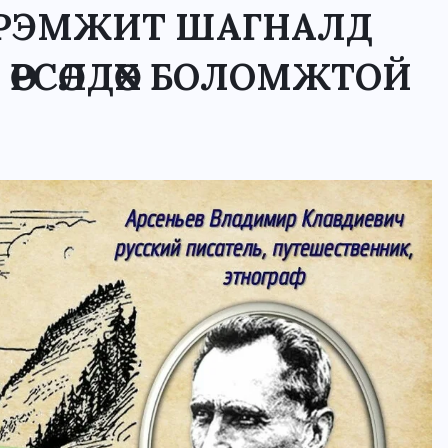
ЭРЭМЖИТ ШАГНАЛД
ӨРСӨЛДӨХ БОЛОМЖТОЙ