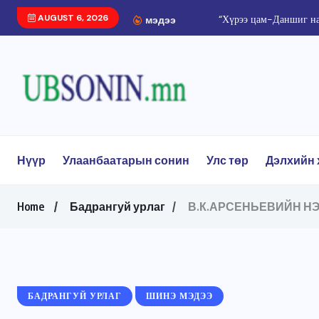
AUGUST 6, 2026
мэдээ
Нүүр
Улаанбаатарын сонин
Улс төр
Дэлхийн 
Home
Бадрангуй урлаг
В.К.АРСЕНЬЕВИЙН Н
БАДРАНГУЙ УРЛАГ
ШИНЭ МЭДЭЭ