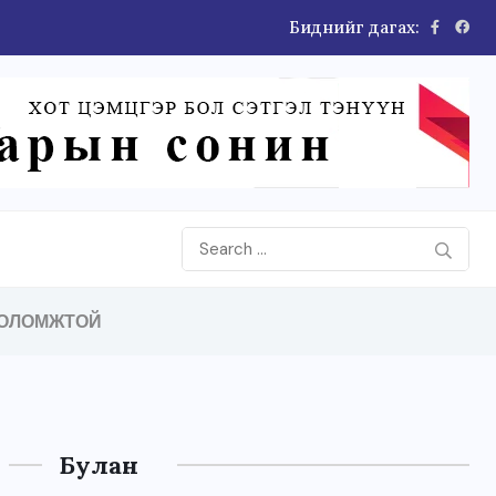
Биднийг дагах:
 авто зам Энхтайваны...
БОЛОМЖТОЙ
Булан