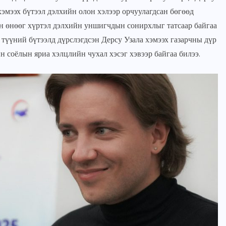
 хэмээх бүтээл дэлхийн олон хэлээр орчуулагдсан бөгөөд
JUNE 23, 2026
он өнөөг хүртэл дэлхийн уншигчдын сонирхлыг татсаар байгаа
 түүний бүтээлд дүрслэгдсэн Дерсу Узала хэмээх газарчны дүр
 соёлын яриа хэлцлийн чухал хэсэг хэвээр байгаа билээ.