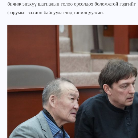
бичиж энэхүү шагналын төлөө өрсөлдөх боломжтой гэдгийг “
форумыг зохион байгуулагчид танилцуулсан.