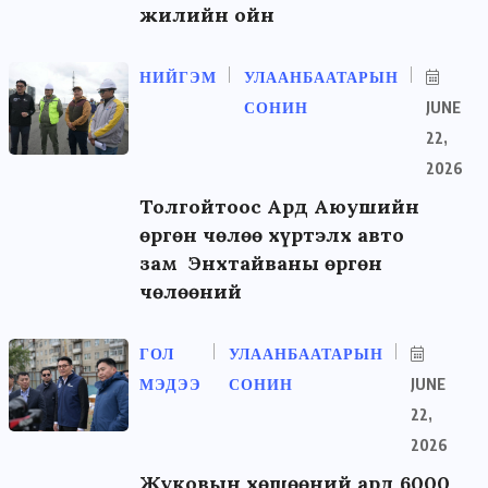
жилийн ойн
НИЙГЭМ
УЛААНБААТАРЫН
СОНИН
JUNE
22,
2026
Толгойтоос Ард Аюушийн
өргөн чөлөө хүртэлх авто
зам Энхтайваны өргөн
чөлөөний
ГОЛ
УЛААНБААТАРЫН
МЭДЭЭ
СОНИН
JUNE
22,
2026
Жуковын хөшөөний ард 6000