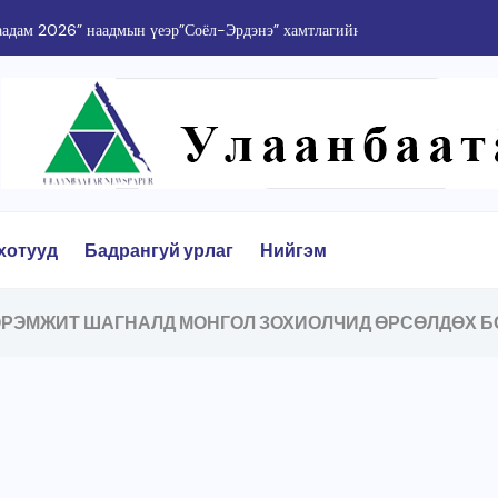
Толгойтоос Ард Аюушийн өргөн чөлөө хүртэлх
хотууд
Бадрангуй урлаг
Нийгэм
ЭРЭМЖИТ ШАГНАЛД МОНГОЛ ЗОХИОЛЧИД ӨРСӨЛДӨХ 