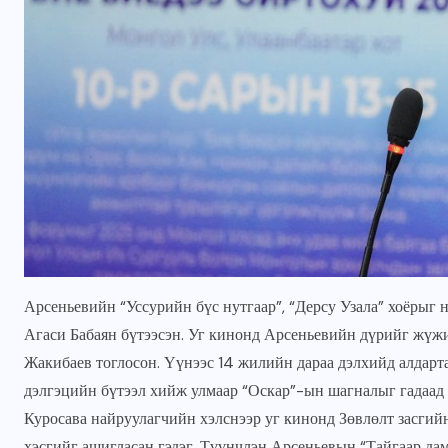
Арсеньевийн “Уссурийн бүс нутгаар”, “Дерсу Узала” хоёрыг 
Агаси Бабаян бүтээсэн. Уг кинонд Арсеньевийн дүрийг жүж
Жакибаев тоглосон. Үүнээс 14 жилийн дараа дэлхийд алдарт
дэлгэцийн бүтээл хийж улмаар “Оскар”-ын шагналыг гадаад 
Куросава найруулагчийн хэлснээр уг кинонд Зөвлөлт засгий
хэсгийг ашигласан гэдэг. Түүнчлэн Арсеньевын “Тайгаар да