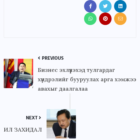
PREVIOUS
Бизнес эхлүүлэхэд тулгардаг
хүндрэлийг бууруулах арга хэмжээ
авахыг даалгалаа
NEXT
ИЛ ЗАХИДАЛ