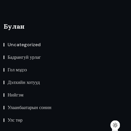
Булан
Uncategorized
Бадрангуй урлаг
Гол мэдээ
Дэлхийн хотууд
Нийгэм
Улаанбаатарын сонин
Улс төр