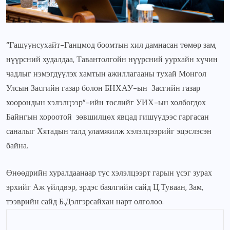
“Гашуунсухайт-Ганцмод боомтын хил дамнасан төмөр зам,
нүүрсний худалдаа, Тавантолгойн нүүрсний уурхайн хүчин
чадлыг нэмэгдүүлэх хамтын ажиллагааны тухай Монгол
Улсын Засгийн газар болон БНХАУ-ын Засгийн газар
хоорондын
хэлэлцээр”-ийн төслийг
УИХ-ын холбогдох
Байнгын хороотой зөвшилцөх явцад гишүүдээс гаргасан
саналыг Хятадын талд уламжилж хэлэлцээрийг эцэслэсэн
байна.
Өнөөдрийн хуралдаанаар тус хэлэлцээрт гарын үсэг зурах
эрхийг Аж үйлдвэр, эрдэс баялгийн сайд Ц.Туваан, Зам,
тээврийн сайд Б.Дэлгэрсайхан нарт олголоо.