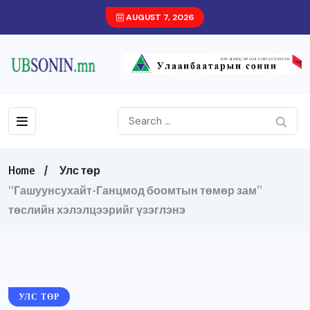
AUGUST 7, 2026
Home
Улс төр
“Гашуунсухайт-Ганцмод боомтын төмөр зам”
төслийн хэлэлцээрийг үзэглэнэ
УЛС ТӨР