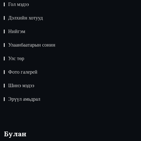
Гол мэдээ
Дэлхийн хотууд
Нийгэм
Улаанбаатарын сонин
Улс төр
Фото галерей
Шинэ мэдээ
Эрүүл амьдрал
Булан