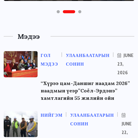
Мэдээ
ГОЛ
УЛААНБААТАРЫН
JUNE
МЭДЭЭ
СОНИН
23,
2026
“Хүрээ цам-Даншиг наадам 2026”
наадмын үеэр”Соёл-Эрдэнэ”
хамтлагийн 55 жилийн ойн
НИЙГЭМ
УЛААНБААТАРЫН
СОНИН
JUNE
22,