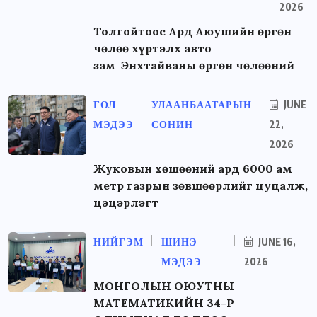
2026
Толгойтоос Ард Аюушийн өргөн
чөлөө хүртэлх авто
зам Энхтайваны өргөн чөлөөний
ГОЛ
УЛААНБААТАРЫН
JUNE
МЭДЭЭ
СОНИН
22,
2026
Жуковын хөшөөний ард 6000 ам
метр газрын зөвшөөрлийг цуцалж,
цэцэрлэгт
НИЙГЭМ
ШИНЭ
JUNE 16,
МЭДЭЭ
2026
МОНГОЛЫН ОЮУТНЫ
МАТЕМАТИКИЙН 34-Р