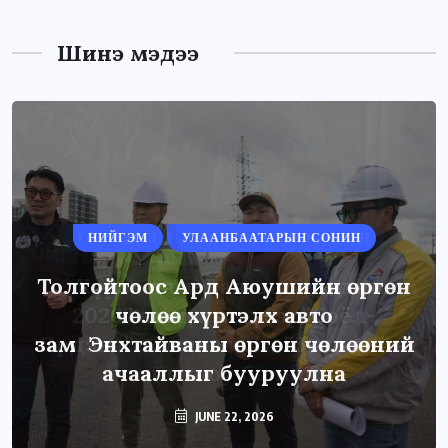
Шинэ мэдээ
НИЙГЭМ
УЛААНБААТАРЫН СОНИН
Толгойтоос Ард Аюушийн өргөн
чөлөө хүртэлх авто
зам Энхтайваны өргөн чөлөөний
ачааллыг бууруулна
JUNE 22, 2026