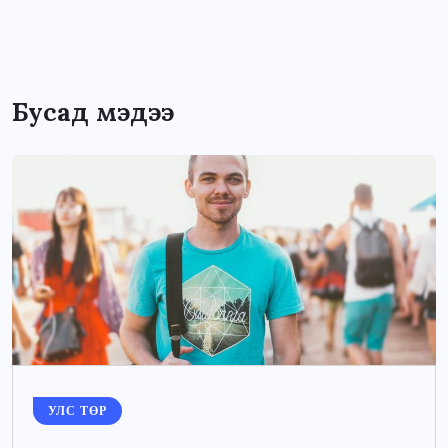
Бусад мэдээ
УЛС ТӨР