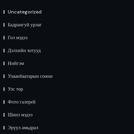
Uncategorized
Бадрангуй урлаг
Гол мэдээ
Дэлхийн хотууд
Нийгэм
Улаанбаатарын сонин
Улс төр
Фото галерей
Шинэ мэдээ
Эрүүл амьдрал