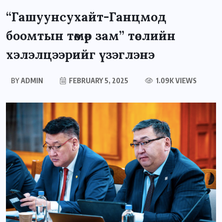
“Гашуунсухайт-Ганцмод
боомтын төмөр зам” төслийн
хэлэлцээрийг үзэглэнэ
BY
ADMIN
FEBRUARY 5, 2025
1.09K VIEWS