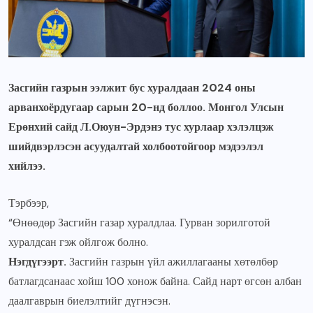
Засгийн газрын ээлжит бус хуралдаан 2024 оны
арванхоёрдугаар сарын 20-нд боллоо. Монгол Улсын
Ерөнхий сайд Л.Оюун-Эрдэнэ тус хурлаар хэлэлцэж
шийдвэрлэсэн асуудалтай холбоотойгоор мэдээлэл
хийлээ.
Тэрбээр,
“Өнөөдөр Засгийн газар хуралдлаа. Гурван зорилготой
хуралдсан гэж ойлгож болно.
Нэгдүгээрт.
Засгийн газрын үйл ажиллагааны хөтөлбөр
батлагдсанаас хойш 100 хонож байна. Сайд нарт өгсөн албан
даалгаврын биелэлтийг дүгнэсэн.