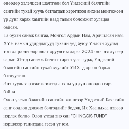
өнөөдөр хэлэлцсэн шалтгаан бол Үндэсний баялгийн
сангийн тухай хууль батлагдаж хэрэгжээд анхны мөнгөжсөн
үр дүнг харах хамгийн наад талын боломжит хугацаа
байсан.
Та бүхэн санаж байгаа, Монгол Ардын Нам, Ардчилсан нам,
ХҮН намын удирдлагууд тухайн үед буюу Үндсэн хуульд
тогтолцооны өөрчлөлт оруулсны дараа 2024 оны нэгдүгээр
сарын 31-нд санамж бичигт гарын үсэг зурж, Үндэсний
баялгийн сангийн тухай хуулийг УИХ-д өргөн барьж
батлуулсан.
Энэ хууль хэрэгжиж эхлээд анхны үр дүн өнөөдөр гарч
байна.
Олон улсын баялгийн сангийн жишгээр Үндэсний Баялгийн
санг өөдлөн дэвжих бэлгэдлийг бодож, Их Хааныхаа нэрээр
нэрлэх болно. Олон улсад энэ сан “CHINGGIS FUND”
нэршлээр танигдана гэсэн үг юм.