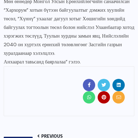
Мөн өнөөдөр Монгол Улсын Ерөнхийлөгчийн санаачилсан
“Хархорум” хотын бүтээн байгуулалтыг дэмжих хуулийн
төсөл, “Хүннү” ухаалаг дагуул хотыг Хөшигийн хөндийд
байгуулах тогтоолын төсөл болон нийслэл Улаанбаатар хотод
хэрэгжих төслүүд, Туулын хурдны замын явц, Нийслэлийн
2040 он хүртэлх ерөнхий төлөвлөгөөг Засгийн газрын
хуралдаанаар хэлэлцлээ.
Анхаарал тавьсанд баярлалаа” гэлээ.
PREVIOUS