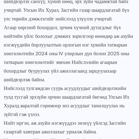
шийдвэрлэх санхүү, хүний нөөц, эрх зүйн чадамжтай байх
учиртай. Улсын Их Хурал, Засгийн газар шаардлагатай бүх
улс төрийн дэмжлэгийг нийслэлд үзүүлэх учиртай.
Агаар хөрсний бохирдол, эрчим хүчний дутагдлыг бүх
нийтийн үйлс болохыг дэмжих зорилгоор өнөөдөр аж ахуйн
нэгжүүдийн борлуулалтын орлогын нэг хувийн татварын
хөнгөлөлтийн 2024 оны IV улирлын дүн болон 2025 оны
татварын хөнгөлөлтийг зөвхөн Нийслэлийн агаарын
бохирдлыг бууруулах үйл ажиллагаанд зарцуулахаар
шийдвэрлэж байна.
Нийслэлд тулгамдсан суурь асуудлуудыг шийдвэрлэхийн
тулд тусгай эрхзүйн орчин шаардлагатай бөгөөд Улсын Их
Хуралд яаралтай горимоор энэ асуудлыг танилцуулах нь
зүйтэй гэж үзлээ.
Нийт иргэн, аж ахуйн нэгжүүддээ энэхүү үйлсэд Засгийн
газартай хамтран ажиллахыг уриалж байна.