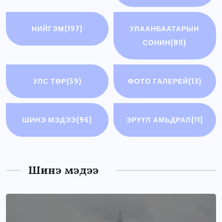
НИЙГЭМ
(197)
УЛААНБААТАРЫН
СОНИН
(80)
УЛС ТӨР
(59)
ФОТО ГАЛЕРЕЙ
(13)
ШИНЭ МЭДЭЭ
(96)
ЭРҮҮЛ АМЬДРАЛ
(11)
Шинэ мэдээ