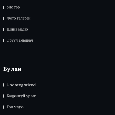
Улс төр
Фото галерей
Шинэ мэдээ
Эрүүл амьдрал
Булан
Uncategorized
Бадрангуй урлаг
Гол мэдээ