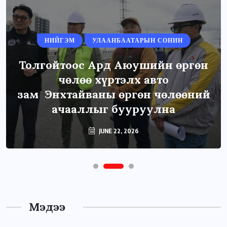
НИЙГЭМ
УЛААНБААТАРЫН СОНИН
Толгойтоос Ард Аюушийн өргөн
чөлөө хүртэлх авто
зам Энхтайваны өргөн чөлөөний
ачааллыг бууруулна
JUNE 22, 2026
Мэдээ