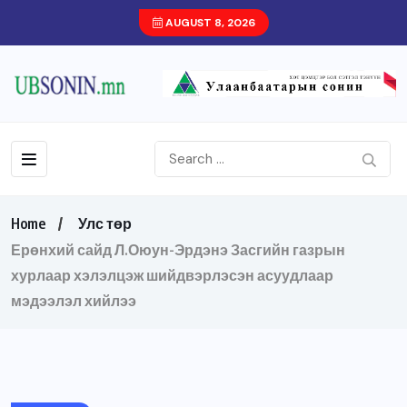
AUGUST 8, 2026
Home
Улс төр
Ерөнхий сайд Л.Оюун-Эрдэнэ Засгийн газрын
хурлаар хэлэлцэж шийдвэрлэсэн асуудлаар
мэдээлэл хийлээ