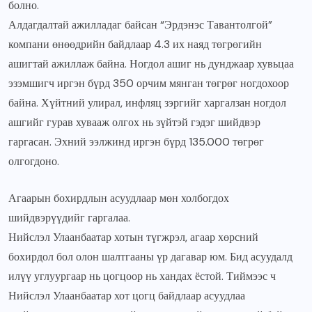
болно.
Алдагдалтай ажилладаг байсан “Эрдэнэс Тавантолгой”
компани өнөөдрийн байдлаар 4.3 их наяд төгрөгийн
ашигтай ажиллаж байна. Ногдол ашиг нь дунджаар хувьцаа
эзэмшигч иргэн бүрд 350 орчим мянган төгрөг ногдохоор
байна. Хүйтний улирал, инфляц зэргийг харгалзан ногдол
ашгийг гурав хувааж олгох нь зүйтэй гэдэг шийдвэр
гаргасан. Эхний ээлжинд иргэн бүрд 135.000 төгрөг
олгогдоно.
Агаарын бохирдлын асуудлаар мөн холбогдох
шийдвэрүүдийг гаргалаа.
Нийслэл Улаанбаатар хотын түгжрэл, агаар хөрсний
бохирдол бол олон шалтгааны үр дагавар юм. Бид асуудалд
илүү углуургаар нь цогцоор нь хандах ёстой. Тиймээс ч
Нийслэл Улаанбаатар хот цогц байдлаар асуудлаа