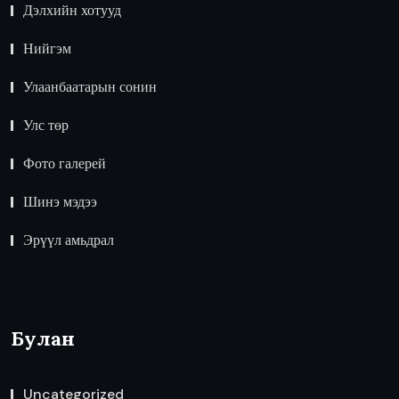
Дэлхийн хотууд
Нийгэм
Улаанбаатарын сонин
Улс төр
Фото галерей
Шинэ мэдээ
Эрүүл амьдрал
Булан
Uncategorized