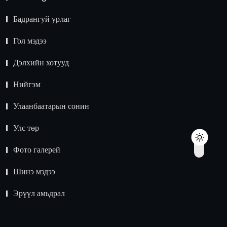
Бадрангуй урлаг
Гол мэдээ
Дэлхийн хотууд
Нийгэм
Улаанбаатарын сонин
Улс төр
Фото галерей
Шинэ мэдээ
Эрүүл амьдрал