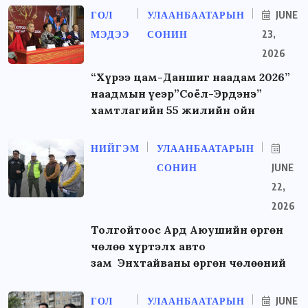
ГОЛ
УЛААНБААТАРЫН
JUNE
МЭДЭЭ
СОНИН
23,
2026
“Хүрээ цам-Даншиг наадам 2026”
наадмын үеэр”Соёл-Эрдэнэ”
хамтлагийн 55 жилийн ойн
НИЙГЭМ
УЛААНБААТАРЫН
СОНИН
JUNE
22,
2026
Толгойтоос Ард Аюушийн өргөн
чөлөө хүртэлх авто
зам Энхтайваны өргөн чөлөөний
ГОЛ
УЛААНБААТАРЫН
JUNE