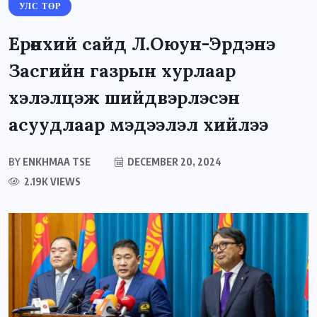
УЛС ТӨР
Ерөнхий сайд Л.Оюун-Эрдэнэ
Засгийн газрын хурлаар
хэлэлцэж шийдвэрлэсэн
асуудлаар мэдээлэл хийлээ
BY
ENKHMAA TSE
DECEMBER 20, 2024
2.19K VIEWS