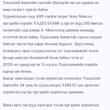
Үндэсний баялгийн сангийн Ирээдүйн өв сан дөрвөн их
наяд төгрөгт хүрсэн байна.
Хуримтлалын санд 495 тэрбум төгрөг буюу Монгол
иргэдийн нэрийн ХАДГАЛАМЖ-д иргэн бүрд 135 мянган
төгрөгийн хадгаламж, Е-Монголоор дамжин өнөөдөр
нээлттэй болж байна. Хадгаламж баялагтай хэрхэн уялдаж
байгааг иргэн бүр харах боломж бүрдлээ. Эрүүл мэнд,
боловсрол, орон сууцжуулалтад тус хадгаламжийг бэлэн
бусаар ашиглах боломжтой болж байна гэсэн үг.
2025 он гараад иргэн Та хүсвэл Хадгаламжийн нэрийн
картаа авч болно.
Баялаг ашиглагдах тусам хуримтлал нэмэгдэнэ. Үндэсний
баялгийн 34 хувь ба түүнд ногдох АМНАТ-ын орлогоос
хуримтлал үүсэж, иргэдийн хуримтлал арвижна.
Шинэ мега төслүүд хэрэгжих тусам иргэдийн хуримтлал