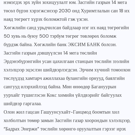
нэмэгдэх эрх зүйн зохицуулалт юм. Засгийн газрын 14 мега
төсөл бүрэн хэрэгжсэнээр 2030 онд Хуримтлалын сан 18 их
наяд төгрөгт хүрэх боломжтой гэж үзсэн.
Хөгжлийн санд урьдчилсан байдлаар нэг их наяд төгрөгийн
50 хувь нь буюу 500 тэрбум төгрөг төвлөрөх боломж
бүрдэж байна. Хөгжлийн банк ЭКСИМ БАНК болсон.
Засгийн газрын дэвшүүлсэн 14 мега төслийн
Эрдэнэбүрэнгийн усан цахилгаан станцын төслийн зээлийн
хэлэлцээр эцэслэн шийдвэрлэгдсэн. Эрчим хүчний томоохон
төслүүдэд хамтарч ажиллахаа булангийн орнууд, баялгийн
сангууд илэрхийлээд байна. Мөн өнөөдөр Багануурын
уурхайг түшиглэсэн Кокс химийн үйлдвэрийг байгуулах
шийдвэр гаргалаа.
Олон жил гацсан Гашуунсухайт-Ганцмод боомтын хил
холболтын төмөр замын Засгийн газар хоорондын хэлэлцээр,
“Бадрах Энержи” төслийн хөрөнгө оруулалтын гэрээг ирэх