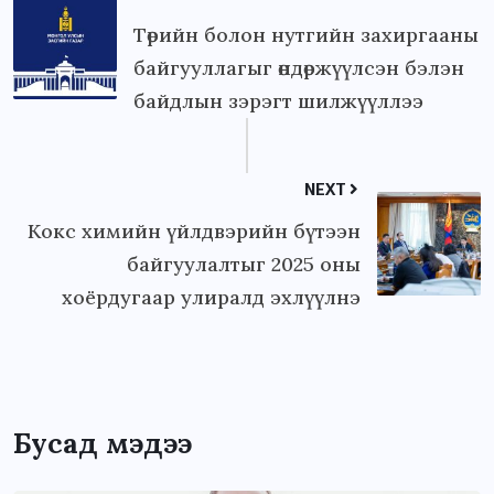
Төрийн болон нутгийн захиргааны
байгууллагыг өндөржүүлсэн бэлэн
байдлын зэрэгт шилжүүллээ
NEXT
Кокс химийн үйлдвэрийн бүтээн
байгуулалтыг 2025 оны
хоёрдугаар улиралд эхлүүлнэ
Бусад мэдээ