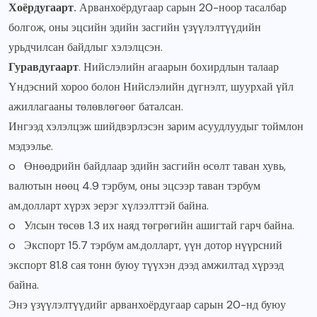
Хоёрдугаарт.
Арванхоёрдугаар сарын 20-ноор тасалбар
болгож, оны эцсийн эдийн засгийн үзүүлэлтүүдийн
урьдчилсан байдлыг хэлэлцсэн.
Гуравдугаарт
. Нийслэлийн агаарын бохирдлын талаар
Үндэсний хороо болон Нийслэлийн дүгнэлт, шуурхай үйл
ажиллагааны төлөвлөгөөг баталсан.
Ингээд хэлэлцэж шийдвэрлэсэн зарим асуудлуудыг тоймлон
мэдээлье.
o Өнөөдрийн байдлаар эдийн засгийн өсөлт таван хувь,
валютын нөөц 4.9 тэрбум, оны эцсээр таван тэрбум
ам.долларт хүрэх эерэг хүлээлттэй байна.
o Улсын төсөв 1.3 их наяд төгрөгийн ашигтай гарч байна.
o Экспорт 15.7 тэрбум ам.долларт, үүн дотор нүүрсний
экспорт 81.8 сая тонн буюу түүхэн дээд амжилтад хүрээд
байна.
Энэ үзүүлэлтүүдийг арванхоёрдугаар сарын 20-нд буюу