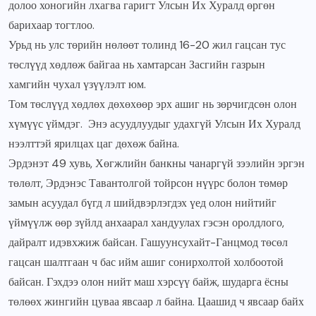
долоо хоногийн лхагва гаригт Улсын Их Хуралд өргөн
барихаар тогтлоо.
Урьд нь улс төрийн нөлөөт толинд 16-20 жил гацсан тус
төслүүд хөдлөж байгаа нь хамтарсан Засгийн газрын
хамгийн чухал үзүүлэлт юм.
Том төслүүд хөдлөх дөхөхөөр эрх ашиг нь зөрчигдсөн олон
хүмүүс үймдэг. Энэ асуудлуудыг удахгүй Улсын Их Хуралд
нээлттэй ярилцах цаг дөхөж байна.
Эрдэнэт 49 хувь, Хөгжлийн банкны чанаргүй зээлийн эргэн
төлөлт, Эрдэнэс Тавантолгой тойрсон нүүрс болон төмөр
замын асуудал бүгд л шийдвэрлэгдэх үед олон нийтийг
үймүүлж өөр зүйлд анхаарал хандуулах гэсэн оролдлого,
дайралт идэвхжиж байсан. Гашуунсухайт-Ганцмод төсөл
гацсан шалтгаан ч бас ийм ашиг сонирхолтой холбоотой
байсан. Гэхдээ олон нийт маш хэрсүү байж, шударга ёсны
төлөөх жингийн цуваа явсаар л байна. Цаашид ч явсаар байх