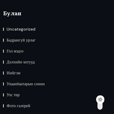
Булан
Uncategorized
Бадрангуй урлаг
Гол мэдээ
Дэлхийн хотууд
Нийгэм
Улаанбаатарын сонин
Улс төр
Фото галерей