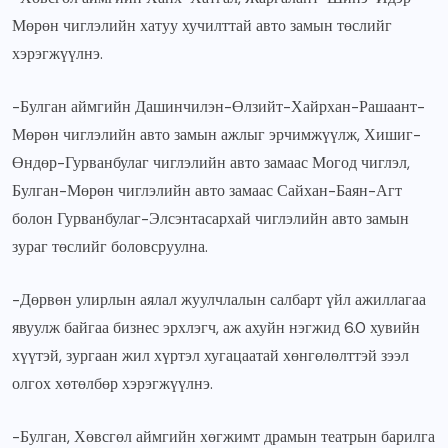
Мөрөн чиглэлийн хатуу хучилттай авто замын төслийг
хэрэгжүүлнэ.
-Булган аймгийн Дашинчилэн-Өлзийт-Хайрхан-Рашаант-
Мөрөн чиглэлийн авто замын ажлыг эрчимжүүлж, Хишиг-
Өндөр-Гурванбулаг чиглэлийн авто замаас Могод чиглэл,
Булган-Мөрөн чиглэлийн авто замаас Сайхан-Баян-Агт
болон Гурванбулаг-Элсэнтасархай чиглэлийн авто замын
зураг төслийг боловсруулна.
-Дөрвөн улирлын аялал жуулчлалын салбарт үйл ажиллагаа
явуулж байгаа бизнес эрхлэгч, аж ахуйн нэгжид 6.0 хувийн
хүүтэй, зургаан жил хүртэл хугацаатай хөнгөлөлттэй зээл
олгох хөтөлбөр хэрэгжүүлнэ.
-Булган, Хөвсгөл аймгийн хөгжимт драмын театрын барилга