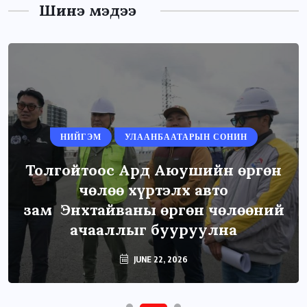
Шинэ мэдээ
НИЙГЭМ
УЛААНБААТАРЫН СОНИН
Толгойтоос Ард Аюушийн өргөн
чөлөө хүртэлх авто
зам Энхтайваны өргөн чөлөөний
ачааллыг бууруулна
JUNE 22, 2026