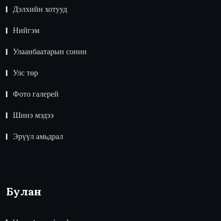
Дэлхийн хотууд
Нийгэм
Улаанбаатарын сонин
Улс төр
Фото галерей
Шинэ мэдээ
Эрүүл амьдрал
Булан