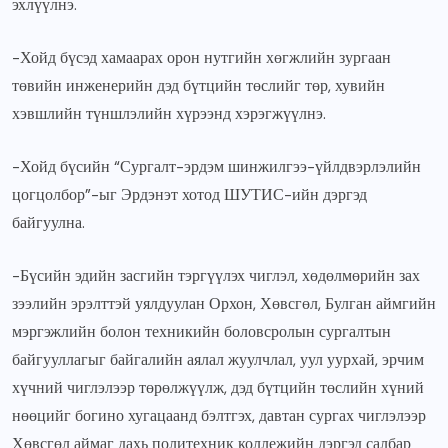
эхлүүлнэ.
-Хойд бүсэд хамаарах орон нутгийн хөгжлийн зургаан
төвийн инженерийн дэд бүтцийн төслийг төр, хувийн
хэвшлийн түншлэлийн хүрээнд хэрэгжүүлнэ.
-Хойд бүсийн “Сургалт-эрдэм шинжилгээ-үйлдвэрлэлийн
цогцолбор”-ыг Эрдэнэт хотод ШУТИС-ийн дэргэд
байгуулна.
-Бүсийн эдийн засгийн тэргүүлэх чиглэл, хөдөлмөрийн зах
зээлийн эрэлттэй уялдуулан Орхон, Хөвсгөл, Булган аймгийн
мэргэжлийн болон техникийн боловсролын сургалтын
байгууллагыг байгалийн аялал жуулчлал, уул уурхай, эрчим
хүчний чиглэлээр төрөлжүүлж, дэд бүтцийн төслийн хүний
нөөцийг богино хугацаанд бэлтгэх, давтан сургах чиглэлээр
Хөвсгөл аймаг дахь политехник коллежийн дэргэд салбар