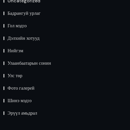
Uncategorized
Бадрангуй урлаг
Гол мэдээ
Дэлхийн хотууд
Нийгэм
Улаанбаатарын сонин
Улс төр
Фото галерей
Шинэ мэдээ
Эрүүл амьдрал