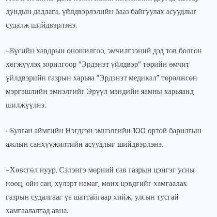
дундын дадлага, үйлдвэрлэлийн бааз байгуулах асуудлыг
судалж шийдвэрлэнэ.
-Бүсийн хавдрын оношилгоо, эмчилгээний дэд төв болгон
хөгжүүлэх зорилгоор “Эрдэнэт үйлдвэр” төрийн өмчит
үйлдвэрийн газрын харьяа “Эрдэнэт медикал” төрөлжсөн
мэргэшлийн эмнэлгийг Эрүүл мэндийн яамны харьяанд
шилжүүлнэ.
-Булган аймгийн Нэгдсэн эмнэлгийн 100 ортой барилгын
ажлын санхүүжилтийн асуудлыг шийдвэрлэнэ.
-Хөвсгөл нуур, Сэлэнгэ мөрний сав газрын цэнгэг усны
нөөц, ойн сан, хүлэрт намаг, мөнх цэвдгийг хамгаалах
газрын судалгааг үе шаттайгаар хийж, улсын тусгай
хамгаалалтад авна.