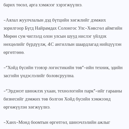
барих төсөл, арга хэмжээг хэрэгжүүлнэ.
-Аялал жуулчлалын дэд бүтцийн хөгжлийг дэмжих
зорилгоор Бүгд Найрамдах Солонгос Улс-Хөвсгөл аймгийн
Мөрөн сум чиглэлд олон улсын шууд нислэг үйлдэх
нөхцөлийг бүрдүүлж, 4С ангиллын шаардлагад нийцүүлэн
өргөтгөнө.
-“Хойд бүсийн тээвэр логистикийн төв”-ийн техник, эдийн
засгийн үндэслэлийг боловсруулна.
-“Эрдэнэт шинжлэх ухаан, технологийн парк”-ийг гарааны
бизнесийг дэмжих төв болгон Хойд бүсийн хэмжээнд
өргөжүүлэн хөгжүүлнэ.
-Ханх-Монд боомтын өргөтгөл, шинэчлэлийн ажлыг