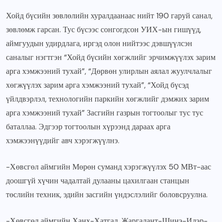
Хойд бүсийн зөвлөлийн хуралдаанаас нийт 190 гаруй санал,
зөвлөмж гарсан. Тус бүсээс сонгогдсон УИХ-ын гишүүд,
аймгуудын удирдлага, иргэд олон нийтээс дэвшүүлсэн
саналыг нэгтгэн “Хойд бүсийн хөгжлийг эрчимжүүлэх зарим
арга хэмжээний тухай”, “Дөрвөн улирлын аялал жуулчлалыг
хөгжүүлэх зарим арга хэмжээний тухай”, “Хойд бүсэд
үйлдвэрлэл, технологийн паркийн хөгжлийг дэмжих зарим
арга хэмжээний тухай” Засгийн газрын тогтоолыг тус тус
баталлаа. Эдгээр тогтоолын хүрээнд дараах арга
хэмжээнүүдийг авч хэрэгжүүлнэ.
-Хөвсгөл аймгийн Мөрөн суманд хэрэгжүүлэх 50 МВт-аас
доошгүй хүчин чадалтай дулааны цахилгаан станцын
төслийн техник, эдийн засгийн үндэслэлийг боловсруулна.
-Хөвсгөл аймгийн Ханх-Хатгал, Жаргалант-Шинэ-Идэр-