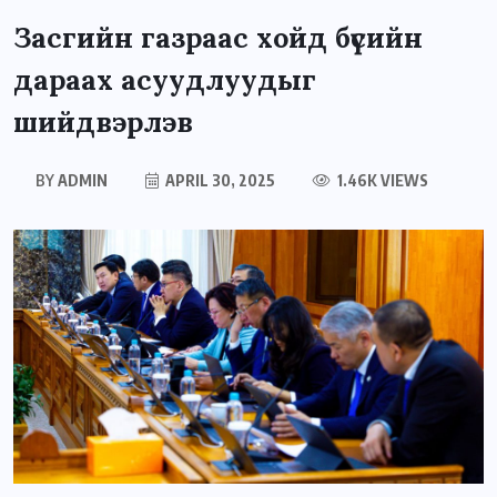
Засгийн газраас хойд бүсийн
дараах асуудлуудыг
шийдвэрлэв
BY
ADMIN
APRIL 30, 2025
1.46K VIEWS