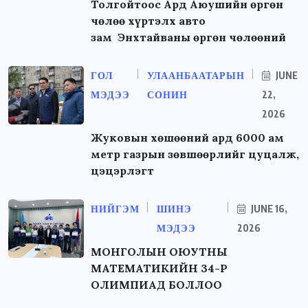
Толгойтоос Ард Аюушийн өргөн
чөлөө хүртэлх авто
зам Энхтайваны өргөн чөлөөний
ГОЛ
УЛААНБААТАРЫН
JUNE
МЭДЭЭ
СОНИН
22,
2026
Жуковын хөшөөний ард 6000 ам
метр газрын зөвшөөрлийг цуцалж,
цэцэрлэгт
НИЙГЭМ
ШИНЭ
JUNE 16,
МЭДЭЭ
2026
МОНГОЛЫН ОЮУТНЫ
МАТЕМАТИКИЙН 34-Р
ОЛИМПИАД БОЛЛОО