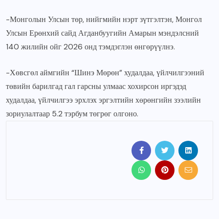
-Монголын Улсын төр, нийгмийн нэрт зүтгэлтэн, Монгол
Улсын Ерөнхий сайд Агданбуугийн Амарын мэндэлсний
140 жилийн ойг 2026 онд тэмдэглэн өнгөрүүлнэ.
-Хөвсгөл аймгийн “Шинэ Мөрөн” худалдаа, үйлчилгээний
төвийн барилгад гал гарсны улмаас хохирсон иргэдэд
худалдаа, үйлчилгээ эрхлэх эргэлтийн хөрөнгийн зээлийн
зориулалтаар 5.2 тэрбум төгрөг олгоно.