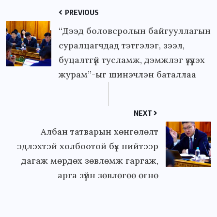
PREVIOUS
“Дээд боловсролын байгууллагын
суралцагчдад тэтгэлэг, зээл,
буцалтгүй тусламж, дэмжлэг үзүүлэх
журам”-ыг шинэчлэн баталлаа
NEXT
Албан татварын хөнгөлөлт
эдлэхтэй холбоотой бүх нийтээр
дагаж мөрдөх зөвлөмж гаргаж,
арга зүйн зөвлөгөө өгнө