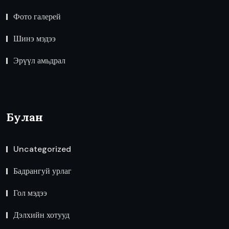
Фото галерей
Шинэ мэдээ
Эрүүл амьдрал
Булан
Uncategorized
Бадрангуй урлаг
Гол мэдээ
Дэлхийн хотууд