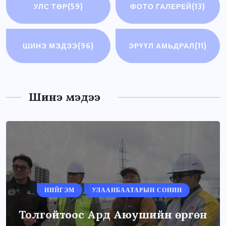
УЛС ТӨР
(59)
ФОТО ГАЛЕРЕЙ
(13)
ШИНЭ МЭДЭЭ
(96)
ЭРҮҮЛ АМЬДРАЛ
(11)
Шинэ мэдээ
НИЙГЭМ
УЛААНБААТАРЫН СОНИН
Толгойтоос Ард Аюушийн өргөн