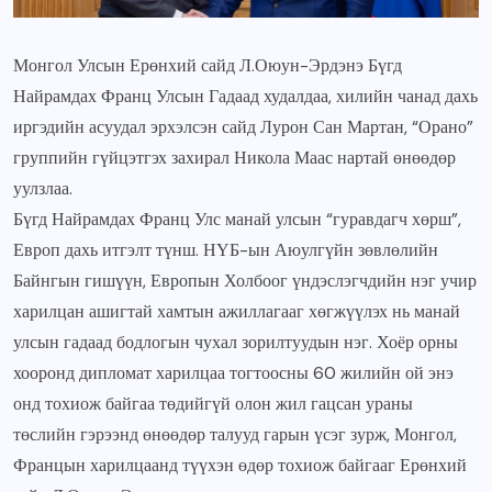
Монгол Улсын Ерөнхий сайд Л.Оюун-Эрдэнэ Бүгд
Найрамдах Франц Улсын Гадаад худалдаа, хилийн чанад дахь
иргэдийн асуудал эрхэлсэн сайд Лурон Сан Мартан, “Орано”
группийн гүйцэтгэх захирал Никола Маас нартай өнөөдөр
уулзлаа.
Бүгд Найрамдах Франц Улс манай улсын “гуравдагч хөрш”,
Европ дахь итгэлт түнш. НҮБ-ын Аюулгүйн зөвлөлийн
Байнгын гишүүн, Европын Холбоог үндэслэгчдийн нэг учир
харилцан ашигтай хамтын ажиллагааг хөгжүүлэх нь манай
улсын гадаад бодлогын чухал зорилтуудын нэг. Хоёр орны
хооронд дипломат харилцаа тогтоосны 60 жилийн ой энэ
онд тохиож байгаа төдийгүй олон жил гацсан ураны
төслийн гэрээнд өнөөдөр талууд гарын үсэг зурж, Монгол,
Францын харилцаанд түүхэн өдөр тохиож байгааг Ерөнхий