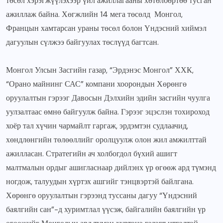
төсөл хэрэгжүүлэхээр үйл ажиллагааны хөтөлбөртөө тусган
ажиллаж байна. Хөгжлийн 14 мега төсөлд Монгол,
Францын хамтарсан ураны төсөл болон Үндэсний хиймэл
дагуулын сүлжээ байгуулах төслүүд багтсан.
Монгол Улсын Засгийн газар, “Эрдэнэс Монгол” ХХК,
“Орано майнинг САС” компани хоорондын Хөрөнгө
оруулалтын гэрээг Давосын Дэлхийн эдийн засгийн чуулга
уулзалтаас өмнө байгуулж байна. Гэрээг эцэслэн тохироход
хоёр тал хүчин чармайлт гаргаж, эрдэмтэн судлаачид,
хөндлөнгийн төлөөллийг оролцуулж олон жил амжилттай
ажилласан. Стратегийн ач холбогдол бүхий ашигт
малтмалын ордыг ашигласнаар дийлэнх үр өгөөж ард түмэнд
ногдож, талуудын хүртэх ашгийг тэнцвэртэй байлгана.
Хөрөнгө оруулалтын гэрээнд туссаны дагуу “Үндэсний
баялгийн сан”-д хуримтлал үүсэж, байгалийн баялгийн үр