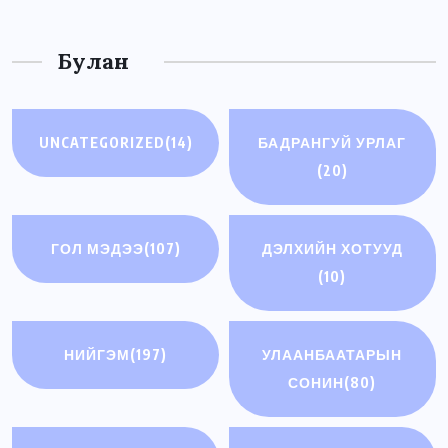
Булан
UNCATEGORIZED
(14)
БАДРАНГУЙ УРЛАГ
(20)
ГОЛ МЭДЭЭ
(107)
ДЭЛХИЙН ХОТУУД
(10)
НИЙГЭМ
(197)
УЛААНБААТАРЫН
СОНИН
(80)