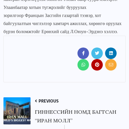
Улаанбаатар хотын түгжрэлийг бууруулах
зорилгоор Францын Засгийн газартай тээвэр, хот
байгуулалтын чиглэлээр хамтарч ажиллах, хөрөнгө оруулах
бүрэн боломжтойг Ерөнхий сайд Л.Оюун-Эрдэнэ хэллээ.
PREVIOUS
ГИННЕССИЙН НОМД БАГТСАН
“ИРАН МОЛЛ”