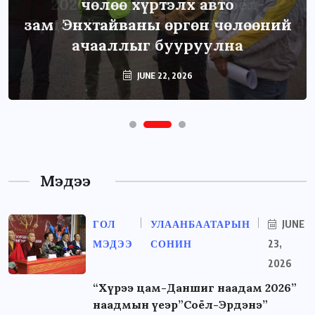
чөлөө хүртэлх авто
зам Энхтайваны өргөн чөлөөний
ачааллыг бууруулна
JUNE 22, 2026
Мэдээ
ГОЛ
УЛААНБААТАРЫН
JUNE
МЭДЭЭ
СОНИН
23,
2026
“Хүрээ цам-Даншиг наадам 2026”
наадмын үеэр”Соёл-Эрдэнэ”