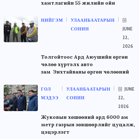
хамтлагийн 55 жилийн ойн
НИЙГЭМ
УЛААНБААТАРЫН
СОНИН
JUNE
22,
2026
Толгойтоос Ард Аюушийн өргөн
чөлөө хүртэлх авто
зам Энхтайваны өргөн чөлөөний
ГОЛ
УЛААНБААТАРЫН
JUNE
МЭДЭЭ
СОНИН
22,
2026
Жуковын хөшөөний ард 6000 ам
метр газрын зөвшөөрлийг цуцалж,
цэцэрлэгт