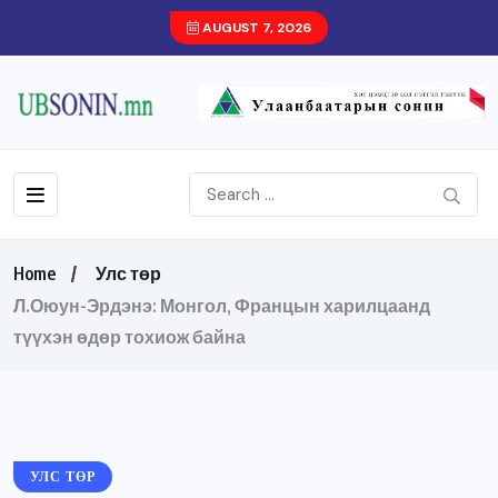
AUGUST 7, 2026
Home
Улс төр
Л.Оюун-Эрдэнэ: Монгол, Францын харилцаанд
түүхэн өдөр тохиож байна
УЛС ТӨР