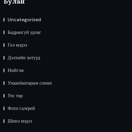
Булан
Uncategorized
Бадрангуй урлаг
Гол мэдээ
Дэлхийн хотууд
Нийгэм
Улаанбаатарын сонин
Улс төр
Фото галерей
Шинэ мэдээ