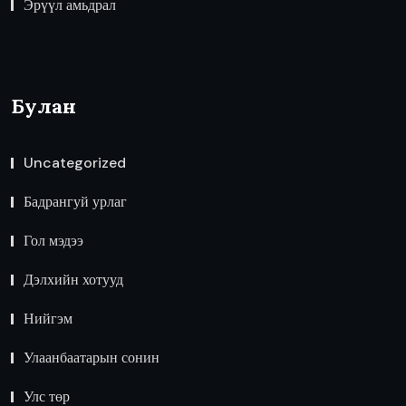
Эрүүл амьдрал
Булан
Uncategorized
Бадрангуй урлаг
Гол мэдээ
Дэлхийн хотууд
Нийгэм
Улаанбаатарын сонин
Улс төр