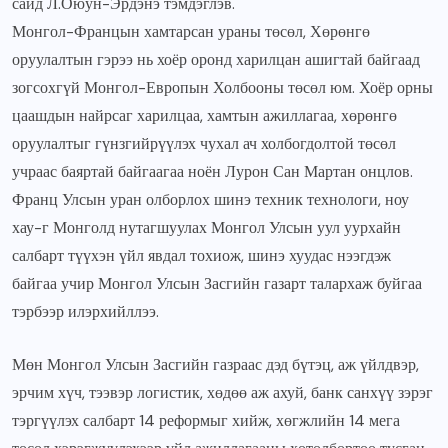
сайд Л.Оюун-Эрдэнэ тэмдэглэв.
Монгол-Францын хамтарсан ураны төсөл, Хөрөнгө
оруулалтын гэрээ нь хоёр оронд харилцан ашигтай байгаад
зогсохгүй Монгол-Европын Холбооны төсөл юм. Хоёр орны
цаашдын найрсаг харилцаа, хамтын ажиллагаа, хөрөнгө
оруулалтыг гүнзгийрүүлэх чухал ач холбогдолтой төсөл
учраас баяртай байгаагаа ноён Лурон Сан Мартан онцлов.
Франц Улсын уран олборлох шинэ техник технологи, ноу
хау-г Монголд нутагшуулах Монгол Улсын уул уурхайн
салбарт түүхэн үйл явдал тохиож, шинэ хуудас нээгдэж
байгаа учир Монгол Улсын Засгийн газарт талархаж буйгаа
тэрбээр илэрхийллээ.
Мөн Монгол Улсын Засгийн газраас дэд бүтэц, аж үйлдвэр,
эрчим хүч, тээвэр логистик, хөдөө аж ахуй, банк санхүү зэрэг
тэргүүлэх салбарт 14 реформыг хийж, хөгжлийн 14 мега