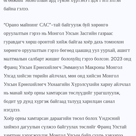
өгөөжийг Монголын ард түмэн хүртэнэ гэдэгт итгэлтэй
байна гэлээ.
“Орано майнинг САС”-тай байгуулж буй хөрөнгө
оруулалтын гэрээ нь Монгол Улсын Засгийн газраас
гуравдагч хөрш оронтой хийж байгаа хоёр дахь томоохон
хөрөнгө оруулалтын гэрээ бөгөөд цаашид уул уурхай, ашигт
малтмалын салбарт жишиг болохуйц гэрээ болсон. 2023 онд
Франц Улсын Ерөнхийлөгч Эммануэл Макроны Монгол
Улсад хийсэн төрийн айлчлал, мөн онд хийсэн Монгол
Улсын Ерөнхийлөгч Ухнаагийн Хүрэлсүхийн хариу айлчлал
нь манай хоёр орны хамтарсан төслүүдийг урагшлуулж,
бодит үр дүнд хүргэж байгаад талууд харилцан санал
нэгдлээ.
Хоёр орны хамтарсан дараагийн төсөл болох Үндэсний
хиймэл дагуулын сүлжээ байгуулах төслийг Франц Улстай
хамтран хэрэгжүүлэх Монгол Улсын байр суурь хэвээрээ.