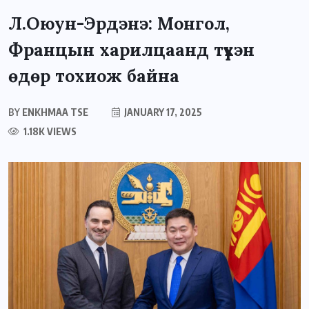
Л.Оюун-Эрдэнэ: Монгол,
Францын харилцаанд түүхэн
өдөр тохиож байна
BY
ENKHMAA TSE
JANUARY 17, 2025
1.18K VIEWS