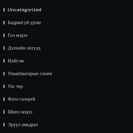
Uncategorized
Бадрангуй урлаг
Гол мэдээ
Дэлхийн хотууд
Нийгэм
Улаанбаатарын сонин
Улс төр
Фото галерей
Шинэ мэдээ
Эрүүл амьдрал