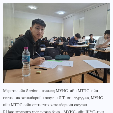
Мэргэжлийн Senior ангилалд МУИС-ийн МТЭС-ийн
статистик хөтөлбөрийн оюутан Л.Тамир түрүүлж, МУИС-
ийн МТЭС-ийн статистик хөтөлбөрийн оюутан
Б.Нарансолонго хоёрдугаар байр, МУИС-ийн ШУС-ийн