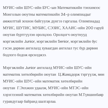
МУИС-ийн ШУС-ийн БУС-ын Математикийн тэнхимээс
Монголын оюутны математикийн 34-р олимпиадыг
амжилттай зохион байгуулж дүнгээ гаргалаа. Олимпиадад
МУИС, ШУТИС, МУБИС, СЭЗИС, ХААИС-ийн 200 гаруй
оюутан бүртгүүлэн оролцлоо. Оролцогч оюутнууд
мэргэжлийн Junior, мэргэжлийн Senior, мэргэжлийн бус
гэсэн дөрвөн ангилалд хуваагдан ангилал тус бүр дөрвөн
бодлого бодож өрсөлджээ.
Мэргэжлийн Junior ангилалд МУИС-ийн ШУС-ийн
математик хөтөлбөрийн оюутан Ц.Жамцдорж тэргүүлж, мөн
МУИС-ийн ШУС-ийн математик хөтөлбөрийн
оюутан Г.Энхжин удаалж, МУИС-ийн МТЭС-ийн
хэрэглээний математик хөтөлбөрийн оюутан М.Түвшинбаяр
гуравдугаар байранд шалгарлаа.