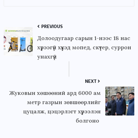
PREVIOUS
Долоодугаар сарын 1-нээс 18 нас
хүрээгүй хүүхэд мопед, скүтер, суррон
унахгүй
NEXT
Жуковын хөшөөний ард 6000 ам
метр газрын зөвшөөрлийг
цуцалж, цэцэрлэгт хүрээлэн
болгоно