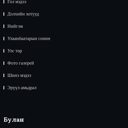
Гол мэдээ
Дэлхийн хотууд
Нийгэм
Улаанбаатарын сонин
Улс төр
Фото галерей
Шинэ мэдээ
Эрүүл амьдрал
Булан