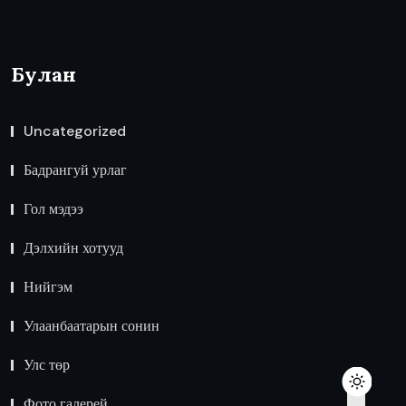
Булан
Uncategorized
Бадрангуй урлаг
Гол мэдээ
Дэлхийн хотууд
Нийгэм
Улаанбаатарын сонин
Улс төр
Фото галерей