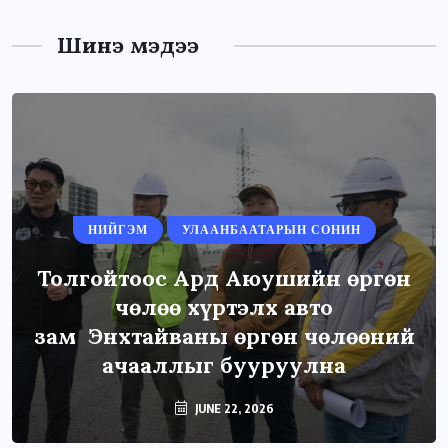
Шинэ мэдээ
НИЙГЭМ
УЛААНБААТАРЫН СОНИН
Толгойтоос Ард Аюушийн өргөн
чөлөө хүртэлх авто
зам Энхтайваны өргөн чөлөөний
ачааллыг бууруулна
JUNE 22, 2026