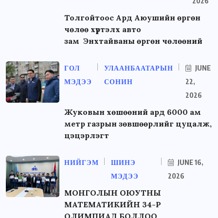
2026
Толгойтоос Ард Аюушийн өргөн
чөлөө хүртэлх авто
зам Энхтайваны өргөн чөлөөний
ГОЛ
УЛААНБААТАРЫН
JUNE
МЭДЭЭ
СОНИН
22,
2026
Жуковын хөшөөний ард 6000 ам
метр газрын зөвшөөрлийг цуцалж,
цэцэрлэгт
НИЙГЭМ
ШИНЭ
JUNE 16,
МЭДЭЭ
2026
МОНГОЛЫН ОЮУТНЫ
МАТЕМАТИКИЙН 34-Р
ОЛИМПИАД БОЛЛОО