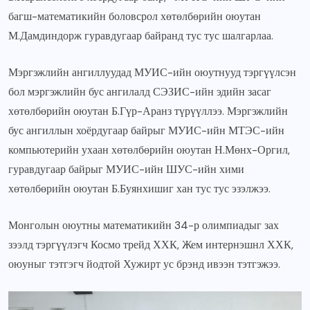
багш-математикийн боловсрол хөтөлбөрийн оюутан
М.Дамдиндорж гуравдугаар байранд тус тус шалгарлаа.
Мэргэжлийн ангиллуудад МУИС-ийн оюутнууд тэргүүлсэн
бол мэргэжлийн бус ангилалд СЭЗИС-ийн эдийн засаг
хөтөлбөрийн оюутан Б.Гүр-Аранз түрүүллээ. Мэргэжлийн
бус ангиллын хоёрдугаар байрыг МУИС-ийн МТЭС-ийн
компьютерийн ухаан хөтөлбөрийн оюутан Н.Мөнх-Оргил,
гуравдугаар байрыг МУИС-ийн ШУС-ийн хими
хөтөлбөрийн оюутан Б.Буянхишиг хан тус тус эзэлжээ.
Монголын оюутны математикийн 34-р олимпиадыг зах
зээлд тэргүүлэгч Космо трейд ХХК, Жем интернэшнл ХХК,
оюуныг тэтгэгч йодтой Хужирт ус брэнд ивээн тэтгэжээ.