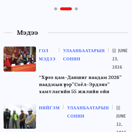
Мэдээ
ГОЛ
УЛААНБААТАРЫН
JUNE
МЭДЭЭ
СОНИН
23,
2026
“Хүрээ цам-Даншиг наадам 2026”
наадмын үеэр”Соёл-Эрдэнэ”
хамтлагийн 55 жилийн ойн
НИЙГЭМ
УЛААНБААТАРЫН
СОНИН
JUNE
22,