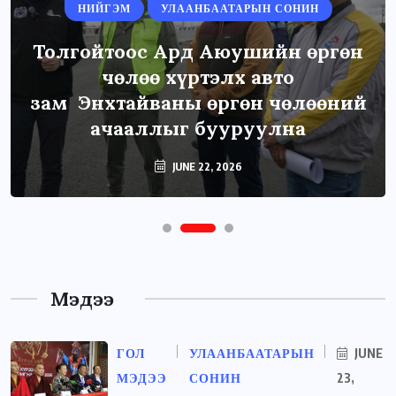
НИЙГЭМ
УЛААНБААТАРЫН СОНИН
Толгойтоос Ард Аюушийн өргөн
чөлөө хүртэлх авто
зам Энхтайваны өргөн чөлөөний
ачааллыг бууруулна
JUNE 22, 2026
Мэдээ
ГОЛ
УЛААНБААТАРЫН
JUNE
МЭДЭЭ
СОНИН
23,