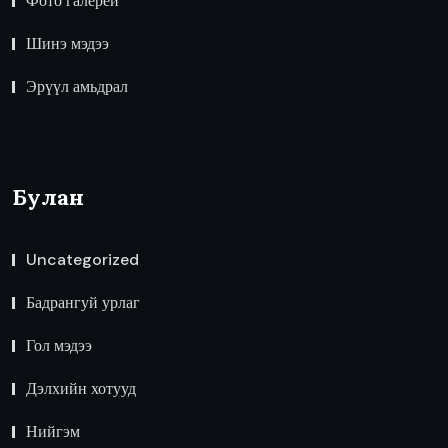
Фото галерей
Шинэ мэдээ
Эрүүл амьдрал
Булан
Uncategorized
Бадрангуй урлаг
Гол мэдээ
Дэлхийн хотууд
Нийгэм