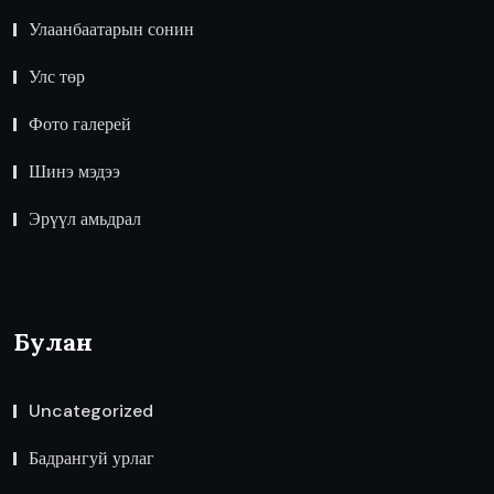
Улаанбаатарын сонин
Улс төр
Фото галерей
Шинэ мэдээ
Эрүүл амьдрал
Булан
Uncategorized
Бадрангуй урлаг