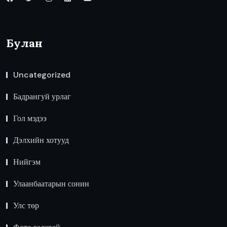
Булан
Uncategorized
Бадрангуй урлаг
Гол мэдээ
Дэлхийн хотууд
Нийгэм
Улаанбаатарын сонин
Улс төр