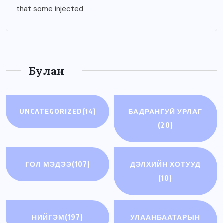
that some injected
Булан
UNCATEGORIZED
(14)
БАДРАНГУЙ УРЛАГ
(20)
ГОЛ МЭДЭЭ
(107)
ДЭЛХИЙН ХОТУУД
(10)
НИЙГЭМ
(197)
УЛААНБААТАРЫН