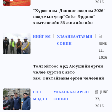
2026
“Хүрээ цам-Даншиг наадам 2026”
наадмын үеэр”Соёл-Эрдэнэ”
хамтлагийн 55 жилийн ойн
НИЙГЭМ
УЛААНБААТАРЫН
СОНИН
JUNE
22,
2026
Толгойтоос Ард Аюушийн өргөн
чөлөө хүртэлх авто
зам Энхтайваны өргөн чөлөөний
ГОЛ
УЛААНБААТАРЫН
JUNE
МЭДЭЭ
СОНИН
22,
2026