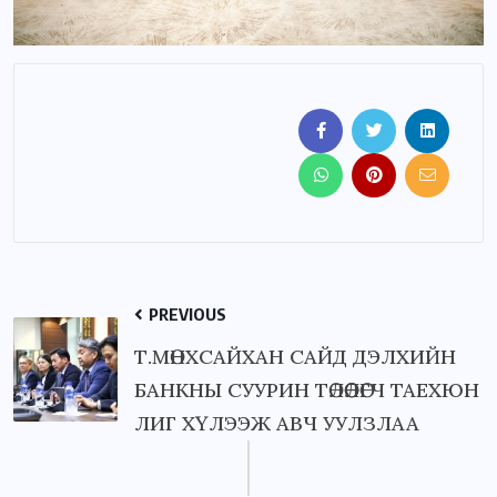
PREVIOUS
Т.МӨНХСАЙХАН САЙД ДЭЛХИЙН
БАНКНЫ СУУРИН ТӨЛӨӨЛӨГЧ ТАЕХЮН
ЛИГ ХҮЛЭЭЖ АВЧ УУЛЗЛАА