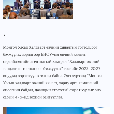
Монгол Улсад Халдварт өвчний хяналтын тогтолцоог
бэхжүүлэх зорилгоор БНСУ-ын өвчний хяналт,
сэргийлэлтийн агентлагтай хамтран “Халдварт өвчний
тандалтын тогтолцоог бэхжүүлэх” төслийг 2023-2027
онуудад хэрэгжүүлж эхлээд байна. Энэ хүрээнд “Монгол
Улсын халдварт өвчний хяналт, хариу арга хэмжээний
өнөөгийн байдал, цаашдын стратеги” сэдэвт хурлыг энэ
сарын 4-5-нд зохион байгууллаа.