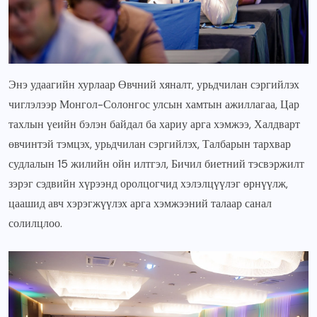
Энэ удаагийн хурлаар Өвчний хяналт, урьдчилан сэргийлэх
чиглэлээр Монгол-Солонгос улсын хамтын ажиллагаа, Цар
тахлын үеийн бэлэн байдал ба хариу арга хэмжээ, Халдварт
өвчинтэй тэмцэх, урьдчилан сэргийлэх, Талбарын тархвар
судлалын 15 жилийн ойн илтгэл, Бичил биетний тэсвэржилт
зэрэг сэдвийн хүрээнд оролцогчид хэлэлцүүлэг өрнүүлж,
цаашид авч хэрэгжүүлэх арга хэмжээний талаар санал
солилцлоо.