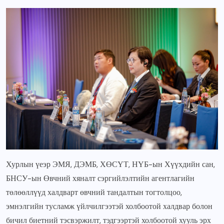
Хурлын үеэр ЭМЯ, ДЭМБ, ХӨСҮТ, НҮБ-ын Хүүхдийн сан,
БНСУ-ын Өвчний хяналт сэргийлэлтийн агентлагийн
төлөөллүүд халдварт өвчний тандалтын тогтолцоо,
эмнэлгийн тусламж үйлчилгээтэй холбоотой халдвар болон
бичил биетний тэсвэржилт, тэдгээртэй холбоотой хууль эрх