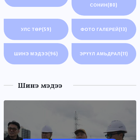
СОНИН
(80)
УЛС ТӨР
(59)
ФОТО ГАЛЕРЕЙ
(13)
ШИНЭ МЭДЭЭ
(96)
ЭРҮҮЛ АМЬДРАЛ
(11)
Шинэ мэдээ