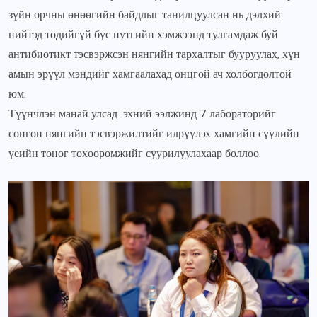
зүйн орчны өнөөгийн байдлыг танилцуулсан нь дэлхий
нийтэд төдийгүй бүс нутгийн хэмжээнд тулгамдаж буй
антибиотикт тэсвэржсэн нянгийн тархалтыг бууруулах, хүн
амын эрүүл мэндийг хамгаалахад онцгой ач холбогдолтой
юм.
Түүнчлэн манай улсад эхний ээлжинд 7 лабораторийг
сонгон нянгийн тэсвэржилтийг илрүүлэх хамгийн сүүлийн
үеийн тоног төхөөрөмжийг суурилуулахаар боллоо.