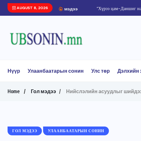
AUGUST 8, 2026
мэдээ
Нүүр
Улаанбаатарын сонин
Улс төр
Дэлхийн 
Home
Гол мэдээ
Нийслэлийн асуудлыг шийдэх
ГОЛ МЭДЭЭ
УЛААНБААТАРЫН СОНИН