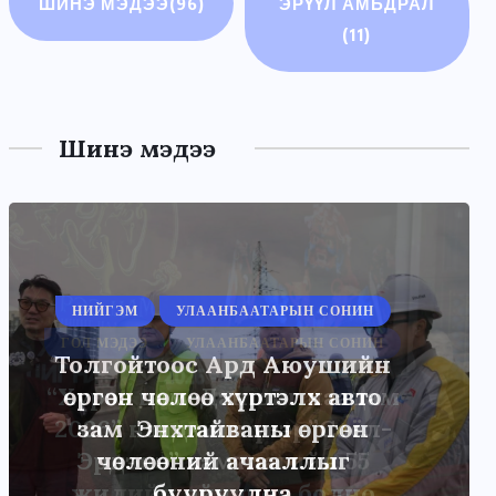
ШИНЭ МЭДЭЭ
(96)
ЭРҮҮЛ АМЬДРАЛ
(11)
Шинэ мэдээ
НИЙГЭМ
УЛААНБААТАРЫН СОНИН
Толгойтоос Ард Аюушийн
өргөн чөлөө хүртэлх авто
зам Энхтайваны өргөн
чөлөөний ачааллыг
бууруулна