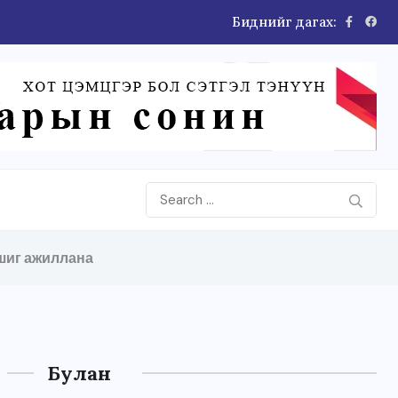
Биднийг дагах:
шиг ажиллана
Булан