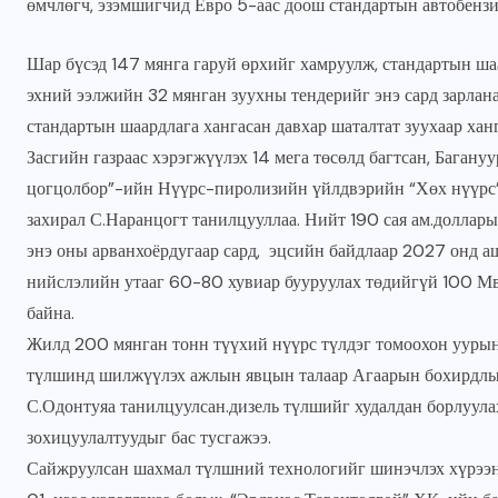
өмчлөгч, эзэмшигчид Евро 5-аас доош стандартын автобензи
Шар бүсэд 147 мянга гаруй өрхийг хамруулж, стандартын шаа
эхний ээлжийн 32 мянган зуухны тендерийг энэ сард зарлан
стандартын шаардлага хангасан давхар шаталтат зуухаар хан
Засгийн газраас хэрэгжүүлэх 14 мега төсөлд багтсан, Баган
цогцолбор”-ийн Нүүрс-пиролизийн үйлдвэрийн “Хөх нүүрс”
захирал С.Наранцогт танилцууллаа. Нийт 190 сая ам.доллар
энэ оны арванхоёрдугаар сард, эцсийн байдлаар 2027 онд а
нийслэлийн утааг 60-80 хувиар бууруулах төдийгүй 100 Мв
байна.
Жилд 200 мянган тонн түүхий нүүрс түлдэг томоохон уурын
түлшинд шилжүүлэх ажлын явцын талаар Агаарын бохирдлы
С.Одонтуяа танилцуулсан.дизель түлшийг худалдан борлуулах
зохицуулалтуудыг бас тусгажээ.
Сайжруулсан шахмал түлшний технологийг шинэчлэх хүрээн