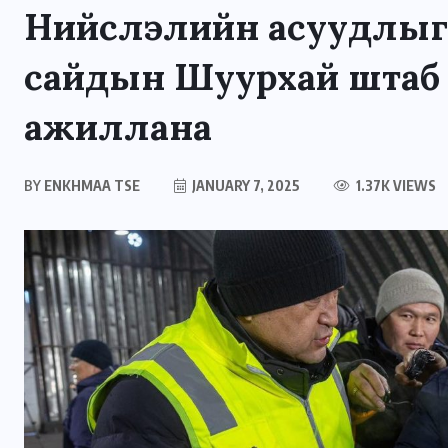
Нийслэлийн асуудлыг ш
сайдын Шуурхай штаб
ажиллана
BY
ENKHMAA TSE
JANUARY 7, 2025
1.37K VIEWS