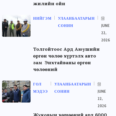
жилийн ойн
НИЙГЭМ
УЛААНБААТАРЫН
СОНИН
JUNE
22,
2026
Толгойтоос Ард Аюушийн
өргөн чөлөө хүртэлх авто
зам Энхтайваны өргөн
чөлөөний
ГОЛ
УЛААНБААТАРЫН
МЭДЭЭ
СОНИН
JUNE
22,
2026
Жуковын хөшөөний ард 6000