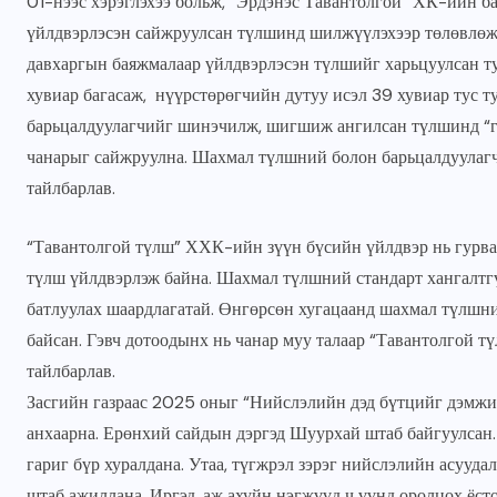
01-нээс хэрэглэхээ больж, “Эрдэнэс Тавантолгой” ХК-ийн 
үйлдвэрлэсэн сайжруулсан түлшинд шилжүүлэхээр төлөвлөж 
давхаргын баяжмалаар үйлдвэрлэсэн түлшийг харьцуулсан ту
хувиар багасаж, нүүрстөрөгчийн дутуу исэл 39 хувиар тус т
барьцалдуулагчийг шинэчилж, шигшиж ангилсан түлшинд “г
чанарыг сайжруулна. Шахмал түлшний болон барьцалдуулагч
тайлбарлав.
“Тавантолгой түлш” ХХК-ийн зүүн бүсийн үйлдвэр нь гурва
түлш үйлдвэрлэж байна. Шахмал түлшний стандарт хангалтг
батлуулах шаардлагатай. Өнгөрсөн хугацаанд шахмал түлшн
байсан. Гэвч дотоодынх нь чанар муу талаар “Тавантолгой 
тайлбарлав.
Засгийн газраас 2025 оныг “Нийслэлийн дэд бүтцийг дэмжих
анхаарна. Ерөнхий сайдын дэргэд Шуурхай штаб байгуулсан.
гариг бүр хуралдана. Утаа, түгжрэл зэрэг нийслэлийн асуу
штаб ажиллана. Иргэд, аж ахуйн нэгжүүд ч үүнд оролцох ёст