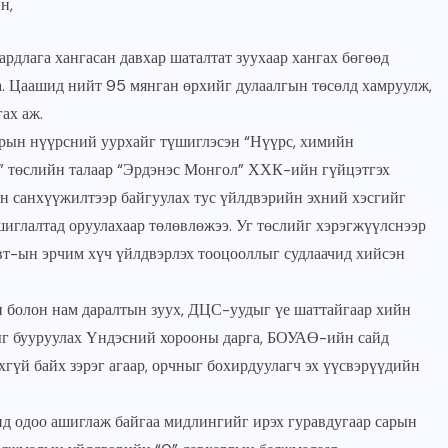
н,
рдлага хангасан давхар шаталтат зуухаар хангах бөгөөд
а. Цаашид нийт 95 мянган өрхийг дулаалгын төсөлд хамруулж,
гах аж.
уурын нүүрсний уурхайг түшиглэсэн “Нүүрс, химийн
 төслийн талаар “Эрдэнэс Монгол” ХХК-ийн гүйцэтгэх
ын санхүүжилтээр байгуулах тус үйлдвэрийн эхний хэсгийг
шиглалтад оруулахаар төлөвлөжээ. Уг төслийг хэрэгжүүлснээр
т-ын эрчим хүч үйлдвэрлэх тооцооллыг судлаачид хийсэн
 болон нам даралтын зуух, ДЦС-уудыг үе шаттайгаар хийн
г бууруулах Үндэсний хорооны дарга, БОУАӨ-ийн сайд
гүй байх зэрэг агаар, орчныг бохирдуулагч эх үүсвэрүүдийн
д одоо ашиглаж байгаа мидлингийг ирэх гуравдугаар сарын