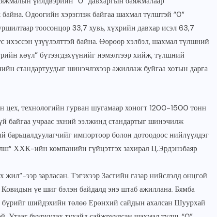
баяжмалын үйлдвэрийн “0” давхаргын баяжмалаар
байна. Одоогийн хэрэглэж байгаа шахмал түлштэй “0”
ршилтаар тоосонцор 33,7 хувь, хүхрийн давхар исэл 63,7
ус ихэссэн үзүүлэлттэй байна. Өөрөөр хэлбэл, шахмал түлшний
рийн көүл” бүтээгдэхүүнийг нэмэлтээр хийж, түлшний
ийн стандартуудыг шинэчлэхээр ажиллаж буйгаа хотын дарга
н цех, технологийн гурван шугамаар хоногт 1200-1500 тонн
үй байгаа учраас эхний ээлжинд стандартыг шинэчилж
ий барьцалдуулагчийг импортоор болон дотоодоос нийлүүлдэг
түлш” ХХК-ийн компанийн гүйцэтгэх захирал Ц.Эрдэнэбаяр
 жил”-ээр зарласан. Тэгэхээр Засгийн газар нийслэлд онцгой
 Ковидын үе шиг бэлэн байдалд энэ штаб ажиллана. Бямба
дал бүрийг шийдэхийн төлөө Ерөнхий сайдын ахалсан Шуурхай
ой. Утааг бууруулах тухайд сайжруулсан шахмал түлш, “0”