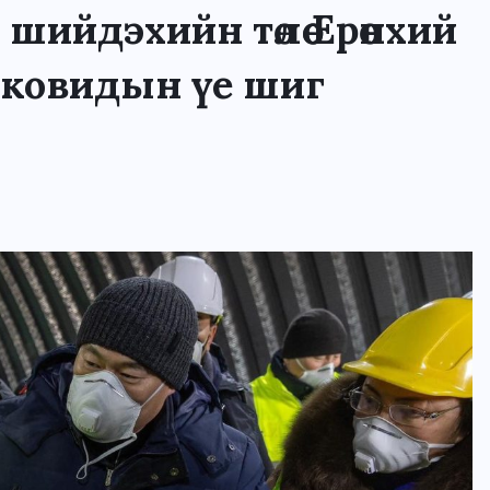
ийдэхийн төлөө Ерөнхий
 ковидын үе шиг