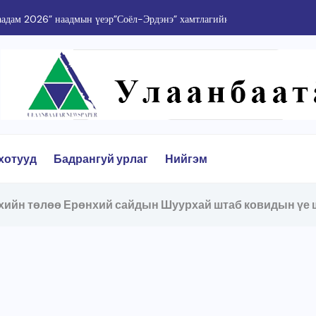
хотууд
Бадрангуй урлаг
Нийгэм
ийн төлөө Ерөнхий сайдын Шуурхай штаб ковидын үе 