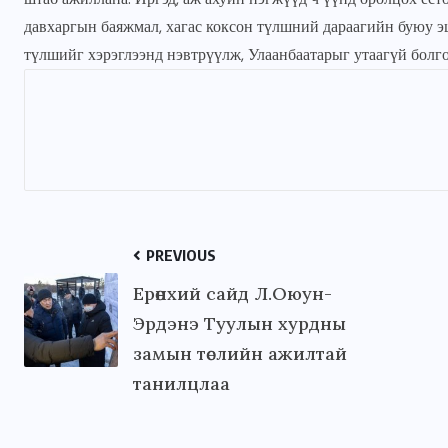
давхаргын баяжмал, хагас коксон түлшний дараагийн буюу 
түлшийг хэрэглээнд нэвтрүүлж, Улаанбаатарыг утаагүй болго
PREVIOUS
Ерөнхий сайд Л.Оюун-
Эрдэнэ Туулын хурдны
замын төслийн ажилтай
танилцлаа