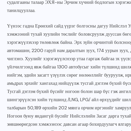
судалгааны талаар ЭХЯ-ны Эрчим хүчний бодлогын хэрэгжил
танилцууллаа.
JUNE 22, 2026
Үүнээс гадна Ерөнхий сайд үүрэг болгосны дагуу Нийслэл У
хэмжээний тухай хуулийн төслийг боловсруулж дууссан бөгө
хэрэгжүүлэхээр төлөвлөж байна. Эрх зүйн орчинтой болсноо
автомашин, 2200 гаруй нам даралтын зуух, 174 уурын зуух, 
чиглэнэ. Хуулийг хэрэгжүүлснээр утаа гаргаж байгаа эх үү
үйлчилгээнд явж байгаа 1300 автобусыг хийн түлшинд шилжү
нийгэм, эдийн засагт үзүүлэх сөрөг нөлөөллийг бууруулж, и
амьдрах эрхийг хангахад нийцүүлж тусгай дэглэм бүхий бүс
Тусгай дэглэм бүхий бүсийг ногоон болон шар бүс гэж ангил
шингэрүүлсэн хийн түлшинд /LNG, LPG/ айл өрхүүдийг шилжү
талбарын 50,189 өрхийн 202 мянга орчим иргэнийг хамруул
Ногоон буюу яндангүй бүсийг Нийслэлийн Засаг дарга тухай
зөвшөөрөгдсөн хэмжээнээс давсан агаар бохирдуулагч ялгару