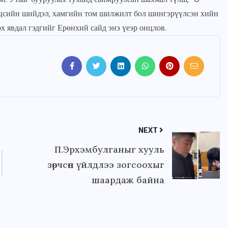
эцсийн шийдэл, хамгийн том шилжилт бол шингэрүүлсэн хийн
х явдал гэдгийг Ерөнхий сайд энэ үеэр онцлов.
NEXT
П.Эрхэмбулганыг хууль
зөрчсөн үйлдлээ зогсоохыг
шаардаж байна