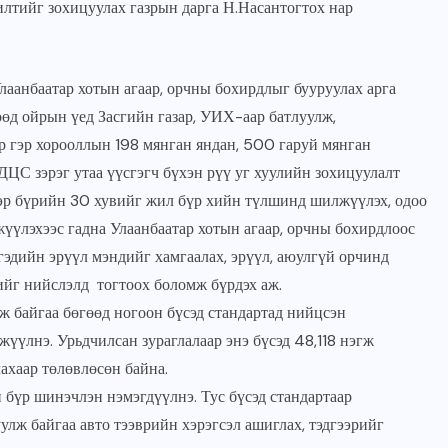
тийг зохицуулах газрын дарга Н.Насантогтох нар
JUNE 23, 2026
лаанбаатар хотын агаар, орчны бохирдлыг бууруулах арга
өд ойрын үед Засгийн газар, УИХ-аар батлуулж,
р гэр хорооллын 198 мянган яндан, 500 гаруй мянган
ДЦС зэрэг утаа үүсгэгч бүхэн рүү уг хуулийн зохицуулалт
свэр бүрийн 30 хувийг жил бүр хийн түлшинд шилжүүлэх, одоо
үлэхээс гадна Улаанбаатар хотын агаар, орчны бохирдлоос
ргэдийн эрүүл мэндийг хамгаалах, эрүүл, аюулгүй орчинд
ийг нийслэлд тогтоох боломж бүрдэх аж.
ж байгаа бөгөөд ногоон бүсэд стандартад нийцсэн
үлнэ. Урьдчилсан зураглалаар энэ бүсэд 48,118 нэгж
ахаар төлөвлөсөн байна.
 бүр шинэчлэн нэмэгдүүлнэ. Тус бүсэд стандартаар
улж байгаа авто тээврийн хэрэгсэл ашиглах, тэдгээрийг