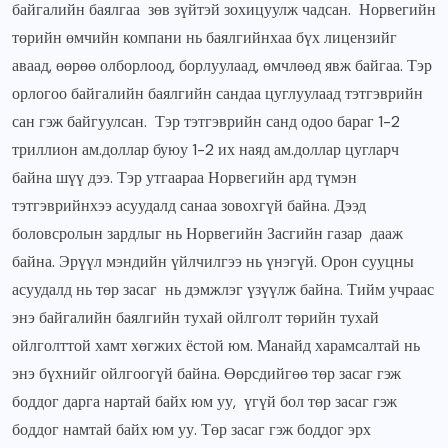
байгалийн баялгаа зөв зүйтэй зохицуулж чадсан. Норвегийн
төрийн өмчийн компани нь баялгийнхаа бүх лицензийг
аваад, өөрөө олборлоод, борлуулаад, өмчлөөд явж байгаа. Тэр
орлогоо байгалийн баялгийн сандаа цуглуулаад тэтгэврийн
сан гэж байгуулсан. Тэр тэтгэврийн санд одоо бараг 1-2
триллион ам.доллар буюу 1-2 их наяд ам.доллар цугларч
байна шүү дээ. Тэр утгаараа Норвегийн ард түмэн
тэтгэврийнхээ асуудалд санаа зовохгүй байна. Дээд
боловсролын зардлыг нь Норвегийн Засгийн газар дааж
байна. Эрүүл мэндийн үйлчилгээ нь үнэгүй. Орон сууцны
асуудалд нь төр засаг нь дэмжлэг үзүүлж байна. Тийм учраас
энэ байгалийн баялгийн тухай ойлголт төрийн тухай
ойлголттой хамт хөгжих ёстой юм. Манайд харамсалтай нь
энэ бүхнийг ойлгоогүй байна. Өөрсдийгөө төр засаг гэж
боддог дарга нартай байх юм уу, үгүй бол төр засаг гэж
боддог намтай байх юм уу. Төр засаг гэж боддог эрх