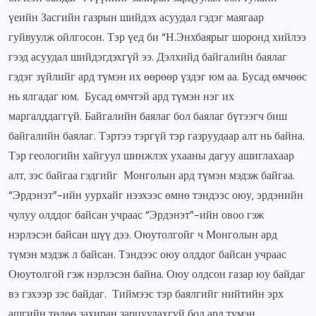
үеийн Засгийн газрын шийдэх асуудал гэдэг маягаар
гуйвуулж ойлгосон. Тэр үед би “Н.Энхбаярыг шоронд хийлээ
гээд асуудал шийдэгдэхгүй ээ. Дэлхийд байгалийн баялаг
гэдэг зүйлийг ард түмэн их өөрөөр үздэг юм аа. Бусад өмчөөс
нь ялгадаг юм. Бусад өмчтэй ард түмэн нэг их
маргалддаггүй. Байгалийн баялаг бол баялаг бүтээгч биш
байгалийн баялаг. Тэртээ тэргүй тэр газруудаар алт нь байна.
Тэр геологийн хайгуул шинжлэх ухааны дагуу ашиглахаар
алт, зэс байгаа гэдгийг Монголын ард түмэн мэдэж байгаа.
“Эрдэнэт”-ийн уурхайг нээхээс өмнө тэндээс оюу, эрдэнийн
чулуу олддог байсан учраас “Эрдэнэт”-ийн овоо гэж
нэрлэсэн байсан шүү дээ. Оюутолгойг ч Монголын ард
түмэн мэдэж л байсан. Тэндээс оюу олддог байсан учраас
Оюутолгой гэж нэрлэсэн байна. Оюу олдсон газар юу байдаг
вэ гэхээр зэс байдаг. Тиймээс тэр баялгийг нийтийн эрх
ашгийн төлөө захиран зарцуулахгүй бол ард түмэн