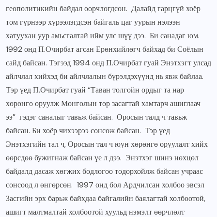
геополитикийн байдал өөрчлөгдсөн. Далайд гарцгүй хоёр
том гүрнээр хүрээлэгдсэн байгаль цаг уурын нэлээн
хатуухан уур амьсгалтай ийм улс шүү дээ. Би санадаг юм.
1992 онд П.Очирбат агсан Ерөнхийлөгч байхад би Соёлын
сайд байсан. Тэгээд 1994 онд П.Очирбат гуай Энэтхэгт улсад
айлчлал хийхэд би айлчлалын бүрэлдэхүүнд нь явж байлаа.
Тэр үед П.Очирбат гуай “Таван толгойн ордыг та нар
хөрөнгө оруулж Монголын төр засагтай хамтарч ашиглаач
ээ” гэдэг саналыг тавьж байсан. Оросын талд ч тавьж
байсан. Би хоёр чихээрээ сонсож байсан. Тэр үед
Энэтхэгийн тал ч, Оросын тал ч юун хөрөнгө оруулалт хийх
өөрсдөө бужигнаж байсан үе л дээ. Энэтхэг шинэ нөхцөл
байдалд дасаж хөгжих бодлогоо тодорхойлж байсан учраас
сонсоод л өнгөрсөн. 1997 онд бол Ардчилсан холбоо эвсэл
Засгийн эрх барьж байхдаа байгалийн баялагтай холбоотой,
ашигт малтмалтай холбоотой хуульд нэмэлт өөрчлөлт