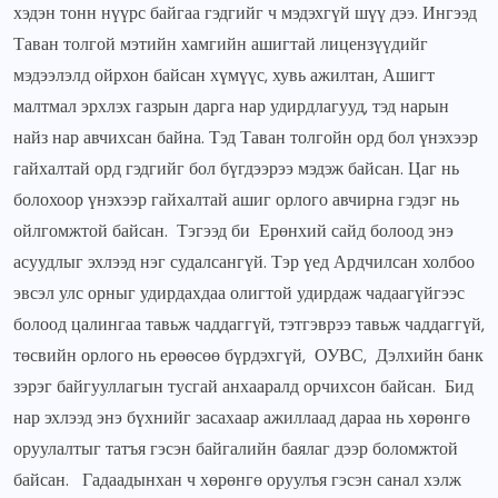
хэдэн тонн нүүрс байгаа гэдгийг ч мэдэхгүй шүү дээ. Ингээд
Таван толгой мэтийн хамгийн ашигтай лицензүүдийг
мэдээлэлд ойрхон байсан хүмүүс, хувь ажилтан, Ашигт
малтмал эрхлэх газрын дарга нар удирдлагууд, тэд нарын
найз нар авчихсан байна. Тэд Таван толгойн орд бол үнэхээр
гайхалтай орд гэдгийг бол бүгдээрээ мэдэж байсан. Цаг нь
болохоор үнэхээр гайхалтай ашиг орлого авчирна гэдэг нь
ойлгомжтой байсан. Тэгээд би Ерөнхий сайд болоод энэ
асуудлыг эхлээд нэг судалсангүй. Тэр үед Ардчилсан холбоо
эвсэл улс орныг удирдахдаа олигтой удирдаж чадаагүйгээс
болоод цалингаа тавьж чаддаггүй, тэтгэврээ тавьж чаддаггүй,
төсвийн орлого нь ерөөсөө бүрдэхгүй, ОУВС, Дэлхийн банк
зэрэг байгууллагын тусгай анхааралд орчихсон байсан. Бид
нар эхлээд энэ бүхнийг засахаар ажиллаад дараа нь хөрөнгө
оруулалтыг татъя гэсэн байгалийн баялаг дээр боломжтой
байсан. Гадаадынхан ч хөрөнгө оруулъя гэсэн санал хэлж