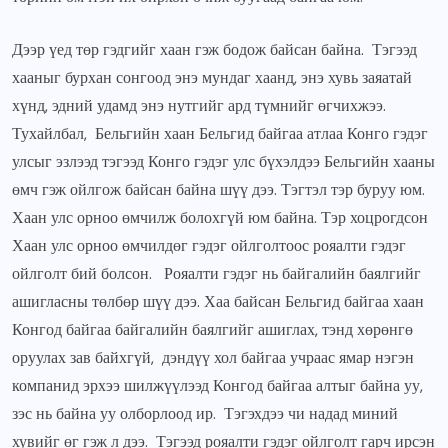
Дээр үед төр гэдгийг хаан гэж бодож байсан байна. Тэгээд
хааныг бурхан сонгоод энэ мундаг хаанд, энэ хувь заяатай
хүнд, эдний удамд энэ нутгийг ард түмнийг өгчихжээ.
Тухайлбал, Бельгийн хаан Бельгид байгаа атлаа Конго гэдэг
улсыг эзлээд тэгээд Конго гэдэг улс бүхэлдээ Бельгийн хааны
өмч гэж ойлгож байсан байна шүү дээ. Тэгтэл тэр буруу юм.
Хаан улс орноо өмчилж болохгүй юм байна. Тэр хоцрогдсон
Хаан улс орноо өмчилдөг гэдэг ойлголтоос рояалти гэдэг
ойлголт бий болсон. Рояалти гэдэг нь байгалийн баялгийг
ашигласны төлбөр шүү дээ. Хаа байсан Бельгид байгаа хаан
Конгод байгаа байгалийн баялгийг ашиглах, тэнд хөрөнгө
оруулах зав байхгүй, дэндүү хол байгаа учраас ямар нэгэн
компанид эрхээ шилжүүлээд Конгод байгаа алтыг байна уу,
зэс нь байна уу олборлоод ир. Тэгэхдээ чи надад миний
хувийг өг гэж л дээ. Тэгээд рояалти гэдэг ойлголт гарч ирсэн