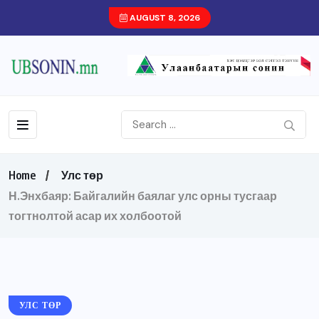
AUGUST 8, 2026
Home
Улс төр
Н.Энхбаяр: Байгалийн баялаг улс орны тусгаар
тогтнолтой асар их холбоотой
УЛС ТӨР