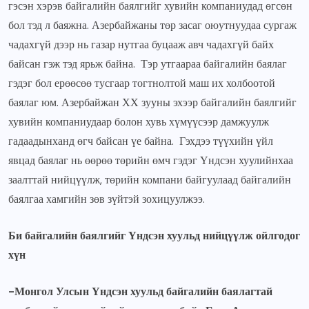
гэсэн хэрэв байгалийн баялгийг хувийн компаниудад өгсөн
бол тэд л баяжна. Азербайжаны төр засаг оюутнуудаа сургаж
чадахгүй дээр нь газар нутгаа буцааж авч чадахгүй байх
байсан гэж тэд ярьж байна. Тэр утгаараа байгалийн баялаг
гэдэг бол ерөөсөө тусгаар тогтнолтой маш их холбоотой
баялаг юм. Азербайжан ХХ зууны эхээр байгалийн баялгийг
хувийн компаниудаар болон хувь хүмүүсээр дамжуулж
гадаадынханд өгч байсан үе байна. Гэхдээ түүхийн үйл
явцад баялаг нь өөрөө төрийн өмч гэдэг Үндсэн хуулийнхаа
заалттай нийцүүлж, төрийн компани байгуулаад байгалийн
баялгаа хамгийн зөв зүйтэй зохицуулжээ.
Би байгалийн баялгийг Үндсэн хуульд нийцүүлж ойлгодог
хүн
-Монгол Улсын Үндсэн хуульд байгалийн баялагтай