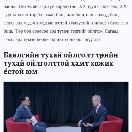
байна. Ингэж явсаар хүн төрөлхтөн ХХ зууны төгсгөлд ХХI
зууны эхэнд төр бол хаан биш, нам биш, олигархууд биш,
эсвэл эрх мэдэлтнүүд мөнгөтэй хүмүүсийн нийлсэн бүлэглэл
биш. Төр бол ерөөсөө ард түмэн гэдгийг ойлгож. Яагаад
гэвэл ард түмэн өөрөө төрийг сонгодог шүү дээ.
Баялгийн тухай ойлголт төрийн
тухай ойлголттой хамт хөгжих
ёстой юм