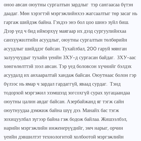
оноо авсан оюутны сургалтын зардлыг тэр сангаасаа бүтэн
даадаг. Мөн хэрэгтэй мэргэжлийнхээ жагсаалтыг төр засаг нь
гаргаж шийдэж байна. Гэхдээ энэ бол цоо шинэ зүйл биш.
Дээр үед ч бид иймэрхүү маягаар их дээд сургуулийнхаа
санхүүжилтийн асуудлыг, оюутны сургалтын төлбөрийн
асуудлыг шийддэг байсан. Тухайлбал, 200 гаруй мянган
залуучуудыг тухайн үеийн ЗХУ-д сургасан байдаг. ЗХУ-аас
хөнгөлөлттэй зээл авсан. Тэр үед боловсон хүчнийг бэлдэх
асуудалд их анхааралтай хандаж байсан. Оюутнаас болон гэр
бүлээс нь ямар ч зардал гардаггүй, яваад сурдаг. Тэнд
тодорхой мэргэжил эзэмшээд зогсохгүй сурах хугацаандаа
оюутны цалин авдаг байсан. Азербайжанд яг тэгж сайн
оюутнуудаа дэмжиж байна шүү дээ. Манайх бас тэгж
зохицуулбал зүгээр байна гэж бодож байлаа. Жишээлбэл,
нарийн мэргэжлийн инженерүүдийг, эмч нарыг, орчин
үеийн дэвшилтэт технологитой холбоотой мэргэжлийн