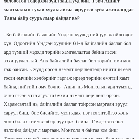
холбоотой тодорхой зүйл заалтууд бий. Гэвч Ашигт
малтмалын тухай хуультайгаа зөрүүтэй зүйл ажиглагддаг.
Таны байр суурь ямар байдаг вэ?
-Би байгалийн баялгийг Үндсэн хуульд нийцүүлж ойлгодог
хүн. Одоогийн Үндсэн хуулийн 6.1-д Байгалийн баялаг бол
ард түмний мэдэлд төрийн хамгаалалтад байна гэсэн
зохицуулалттай. Анх байгалийн баялаг бол төрийн өмч мөн
гэж байсан. Сүүлд орсон нэмэлт өөрчлөлтөөр нийтийн өмч
гэсэн өмчийн хэлбэрийг гаргаж ирээд төрийн өмчтэй хамт
байна, нийтийн өмч болно. Ашиг нь Монголын ард түмэнд
очно гэсэн утга агуулга бүхий нэмэлт өөрчлөлт орсон.
Харамсалтай нь, байгалийн баялаг тойрсон маргаан эрүүл
саруул биш, бие биеийгээ үзэн ядах, нэг нэгэнтэйгээ хонь
чоно болох тийм хэлбэр рүү орж байна. Гэхдээ энэ бол
дэлхийд байдаг л маргаан. Монголд ч байгаа юм биш.
Тэгэхлээр манай улстөрчид энэ маргааныг үзэл баримтлалын