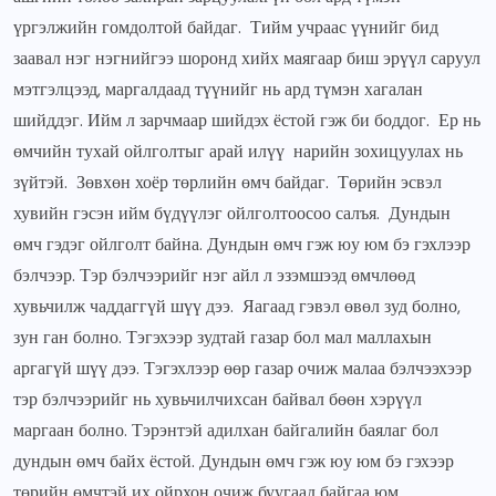
үргэлжийн гомдолтой байдаг. Тийм учраас үүнийг бид
заавал нэг нэгнийгээ шоронд хийх маягаар биш эрүүл саруул
мэтгэлцээд, маргалдаад түүнийг нь ард түмэн хагалан
шийддэг. Ийм л зарчмаар шийдэх ёстой гэж би боддог. Ер нь
өмчийн тухай ойлголтыг арай илүү нарийн зохицуулах нь
зүйтэй. Зөвхөн хоёр төрлийн өмч байдаг. Төрийн эсвэл
хувийн гэсэн ийм бүдүүлэг ойлголтоосоо салъя. Дундын
өмч гэдэг ойлголт байна. Дундын өмч гэж юу юм бэ гэхлээр
бэлчээр. Тэр бэлчээрийг нэг айл л эзэмшээд өмчлөөд
хувьчилж чаддаггүй шүү дээ. Яагаад гэвэл өвөл зуд болно,
зун ган болно. Тэгэхээр зудтай газар бол мал маллахын
аргагүй шүү дээ. Тэгэхлээр өөр газар очиж малаа бэлчээхээр
тэр бэлчээрийг нь хувьчилчихсан байвал бөөн хэрүүл
маргаан болно. Тэрэнтэй адилхан байгалийн баялаг бол
дундын өмч байх ёстой. Дундын өмч гэж юу юм бэ гэхээр
төрийн өмчтэй их ойрхон очиж буугаад байгаа юм.