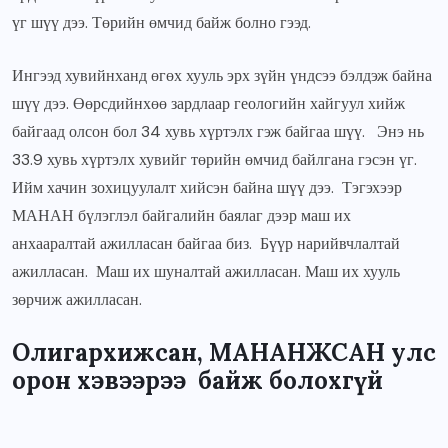
үг шүү дээ. Төрийн өмчид байж болно гээд.
Ингээд хувийнханд өгөх хууль эрх зүйн үндсээ бэлдэж байна
шүү дээ. Өөрсдийнхөө зардлаар геологийн хайгуул хийж
байгаад олсон бол 34 хувь хүртэлх гэж байгаа шүү. Энэ нь
33.9 хувь хүртэлх хувийг төрийн өмчид байлгана гэсэн үг.
Ийм хачин зохицуулалт хийсэн байна шүү дээ. Тэгэхээр
МАНАН бүлэглэл байгалийн баялаг дээр маш их
анхааралтай ажилласан байгаа биз. Бүүр нарийвчлалтай
ажилласан. Маш их шуналтай ажилласан. Маш их хууль
зөрчиж ажилласан.
Олигархижсан, МАНАНЖСАН улс
орон хэвээрээ байж болохгүй