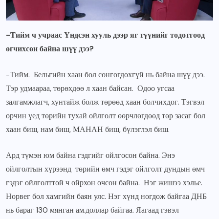
-Тийм ч учраас Үндсэн хууль дээр яг түүнийг тодотгоод
өгчихсөн байна шүү дээ?
-Тийм. Бельгийн хаан бол сонгогдохгүй нь байна шүү дээ.
Тэр удмаараа, төрөхдөө л хаан байсан. Одоо угсаа
залгамжлагч, хунтайж болж төрөөд хаан болчихдог. Тэгвэл
орчин үед төрийн тухай ойлголт өөрчлөгдөөд төр засаг бол
хаан биш, нам биш, МАНАН биш, бүлэглэл биш.
Ард түмэн юм байна гэдгийг ойлгосон байна. Энэ
ойлголтын хүрээнд төрийн өмч гэдэг ойлголт дундын өмч
гэдэг ойлголттой ч ойрхон очсон байна. Нэг жишээ хэлье.
Норвег бол хамгийн баян улс. Нэг хүнд ногдож байгаа ДНБ
нь бараг 130 мянган ам.доллар байгаа. Яагаад гэвэл