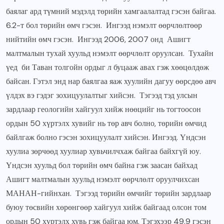
баялаг ард түмний мэдэлд төрийн хамгаалалтад гэсэн байгаа.
6.2-т бол төрийн өмч гэсэн. Ингээд нэмэлт өөрчлөлтөөр
нийтийн өмч гэсэн. Ингээд 2006, 2007 онд Ашигт
малтмалын тухай хуульд нэмэлт өөрчлөлт оруулсан. Тухайн
үед би Таван толгойн ордыг л буцааж авах гэж хөөцөлдөж
байсан. Гэтэл энд нар баялгаа яаж хуулийн дагуу өөрсдөө авч
үлдэх вэ гэдэг зохицуулалтыг хийсэн. Тэгээд тэд улсын
зардлаар геологийн хайгуул хийж нөөцийг нь тогтоосон
ордын 50 хүртэлх хувийг нь төр авч болно, төрийн өмчид
байлгаж болно гэсэн зохицуулалт хийсэн. Ингээд. Үндсэн
хуулиа зөрчөөд хуулиар хувьчилчхаж байгаа байхгүй юу.
Үндсэн хуульд бол төрийн өмч байна гэж заасан байхад
Ашигт малтмалын хуульд нэмэлт өөрчлөлт оруулчихсан
МАНАН-гийнхан. Тэгээд төрийн өмчийг төрийн зардлаар
буюу төсвийн хөрөнгөөр хайгуул хийж байгаад олсон том
ордын 50 хүртэлх хувь гэж байгаа юм. Тэгэхээр 49.9 гэсэн