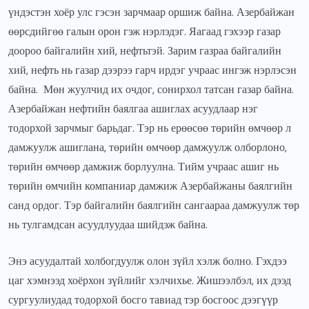
үндэстэн хоёр улс гэсэн зарчмаар оршиж байна. Азербайжан
өөрсдийгөө галын орон гэж нэрлэдэг. Яагаад гэхээр газар
доороо байгалийн хий, нефтьтэй. Зарим газраа байгалийн
хий, нефть нь газар дээрээ гарч ирдэг учраас ингэж нэрлэсэн
байна. Мөн жуулчид их очдог, сонирхол татсан газар байна.
Азербайжан нефтийн баялгаа ашиглах асуудлаар нэг
тодорхой зарчмыг барьдаг. Тэр нь ерөөсөө төрийн өмчөөр л
дамжуулж ашиглана, төрийн өмчөөр дамжуулж олборлоно,
төрийн өмчөөр дамжиж борлуулна. Тийм учраас ашиг нь
төрийн өмчийн компаниар дамжиж Азербайжаны баялгийн
санд ордог. Тэр байгалийн баялгийн сангаараа дамжуулж төр
нь тулгамдсан асуудлуудаа шийдэж байна.
Энэ асуудалтай холбогдуулж олон зүйл хэлж болно. Гэхдээ
цаг хэмнээд хоёрхон зүйлийг хэлчихье. Жишээлбэл, их дээд
сургуулиудад тодорхой босго тавиад тэр босгоос дээгүүр