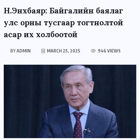
Н.Энхбаяр: Байгалийн баялаг
улс орны тусгаар тогтнолтой
асар их холбоотой
BY
ADMIN
MARCH 25, 2025
946 VIEWS