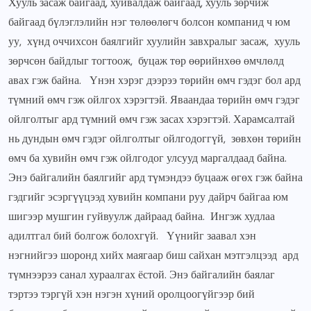
Хууль засаж байгаад, хуйвалдаж байгаад, хууль зөрчиж
байгаад бүлэглэлийн нэг төлөөлөгч болсон компанид ч юм
уу, хүнд оччихсон баялгийг хуулийн завхралыг засаж, хууль
зөрчсөн байдлыг тогтоож, буцаж төр өөрийнхөө өмчлөлд
авах гэж байна. Үнэн хэрэг дээрээ төрийн өмч гэдэг бол ард
түмний өмч гэж ойлгох хэрэгтэй. Яваандаа төрийн өмч гэдэг
ойлголтыг ард түмний өмч гэж засах хэрэгтэй. Харамсалтай
нь дундын өмч гэдэг ойлголтыг ойлгодоггүй, зөвхөн төрийн
өмч ба хувийн өмч гэж ойлгодог улсууд маргалдаад байна.
Энэ байгалийн баялгийг ард түмэндээ буцааж өгөх гэж байна
гэдгийг эсэргүүцээд хувийн компани руу дайрч байгаа юм
шигээр мушгин гуйвуулж дайраад байна. Ингэж худлаа
адилтгал бий болгож болохгүй. Үүнийг заавал хэн
нэгнийгээ шоронд хийх маягаар биш сайхан мэтгэлцээд ард
түмнээрээ санал хураалгах ёстой. Энэ байгалийн баялаг
тэртээ тэргүй хэн нэгэн хүний оролцоогүйгээр бий