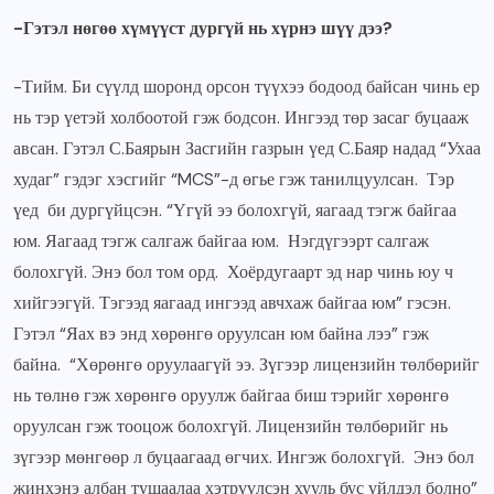
-Гэтэл нөгөө хүмүүст дургүй нь хүрнэ шүү дээ?
-Тийм. Би сүүлд шоронд орсон түүхээ бодоод байсан чинь ер
нь тэр үетэй холбоотой гэж бодсон. Ингээд төр засаг буцааж
авсан. Гэтэл С.Баярын Засгийн газрын үед С.Баяр надад “Ухаа
худаг” гэдэг хэсгийг “MCS”-д өгье гэж танилцуулсан. Тэр
үед би дургүйцсэн. “Үгүй ээ болохгүй, яагаад тэгж байгаа
юм. Яагаад тэгж салгаж байгаа юм. Нэгдүгээрт салгаж
болохгүй. Энэ бол том орд. Хоёрдугаарт эд нар чинь юу ч
хийгээгүй. Тэгээд яагаад ингээд авчхаж байгаа юм” гэсэн.
Гэтэл “Яах вэ энд хөрөнгө оруулсан юм байна лээ” гэж
байна. “Хөрөнгө оруулаагүй ээ. Зүгээр лицензийн төлбөрийг
нь төлнө гэж хөрөнгө оруулж байгаа биш тэрийг хөрөнгө
оруулсан гэж тооцож болохгүй. Лицензийн төлбөрийг нь
зүгээр мөнгөөр л буцаагаад өгчих. Ингэж болохгүй. Энэ бол
жинхэнэ албан тушаалаа хэтрүүлсэн хууль бус үйлдэл болно”