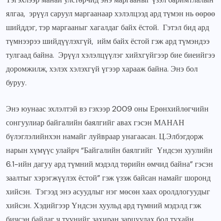
ялгаа, эрүүл саруул маргаанаар хэлэлцээд ард түмэн нь өөрөө
шийддэг, тэр маргааныг хагалдаг байх ёстой. Гэтэл бид ард
түмнээрээ шийдүүлэхгүй, ийм байх ёстой гэж ард түмэндээ
тулгаад байна. Эрүүл хэлэлцүүлэг хийхгүйгээр бие биеийгээ
доромжилж, хэлэх хэлэхгүй үгээр харааж байна. Энэ бол
буруу.
Энэ юунаас эхлэлтэй вэ гэхээр 2009 оны Ерөнхийлөгчийн
сонгуулиар байгалийн баялгийг авах гэсэн МАНАН
бүлэглэлийнхэн намайг луйвраар унагаасан. Ц.Элбэгдорж
нарын хүмүүс улайрч “Байгалийн баялгийг Үндсэн хуулийн
6.1-ийн дагуу ард түмний мэдэлд төрийн өмчид байна” гэсэн
заалтыг хэрэгжүүлэх ёстой” гэж үзэж байсан намайг шоронд
хийсэн. Тэгээд энэ асуудлыг нэг мөсөн хаах оролдлогуудыг
хийсэн. Хэдийгээр Үндсэн хуульд ард түмний мэдэлд гэж
бичсэн байдаг ч түүнийг захиран зарцуулах бол тухайн