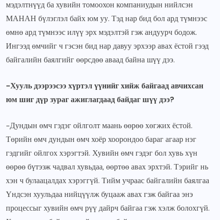
мэдэлтнүүд ба хувийн томоохон компаниудын нийлсэн
МАНАН бүлэглэл байх юм уу. Тэд нар бид бол ард түмнээс
өмнө ард түмнээс илүү эрх мэдэлтэй гэж андуурч бодож.
Ингээд өмчийг ч гэсэн бид нар давуу эрхээр авах ёстой гээд
байгалийн баялгийг өөрсдөө аваад байна шүү дээ.
-Хууль дээрээсээ хүртэл үүнийг хийж байгаад авчихсан
юм шиг дүр зураг ажиглагдаад байдаг шүү дээ?
-Дундын өмч гэдэг ойлголт маань өөрөө хөгжих ёстой.
Төрийн өмч дундын өмч хоёр хоорондоо бараг агаар нэг
гэдгийг ойлгох хэрэгтэй. Хувийн өмч гэдэг бол хувь хүн
өөрөө бүтээж чадвал хувьдаа, өөртөө авах эрхтэй. Тэрийг нь
хэн ч булаацалдах хэрэггүй. Тийм учраас байгалийн баялгаа
Үндсэн хуульдаа нийцүүлж буцааж авах гэж байгаа энэ
процессыг хувийн өмч рүү дайрч байгаа гэж хэлж болохгүй.