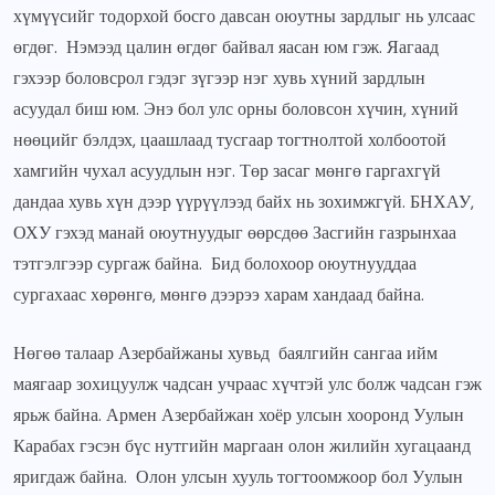
хүмүүсийг тодорхой босго давсан оюутны зардлыг нь улсаас
өгдөг. Нэмээд цалин өгдөг байвал яасан юм гэж. Яагаад
гэхээр боловсрол гэдэг зүгээр нэг хувь хүний зардлын
асуудал биш юм. Энэ бол улс орны боловсон хүчин, хүний
нөөцийг бэлдэх, цаашлаад тусгаар тогтнолтой холбоотой
хамгийн чухал асуудлын нэг. Төр засаг мөнгө гаргахгүй
дандаа хувь хүн дээр үүрүүлээд байх нь зохимжгүй. БНХАУ,
ОХУ гэхэд манай оюутнуудыг өөрсдөө Засгийн газрынхаа
тэтгэлгээр сургаж байна. Бид болохоор оюутнууддаа
сургахаас хөрөнгө, мөнгө дээрээ харам хандаад байна.
Нөгөө талаар Азербайжаны хувьд баялгийн сангаа ийм
маягаар зохицуулж чадсан учраас хүчтэй улс болж чадсан гэж
ярьж байна. Армен Азербайжан хоёр улсын хооронд Уулын
Карабах гэсэн бүс нутгийн маргаан олон жилийн хугацаанд
яригдаж байна. Олон улсын хууль тогтоомжоор бол Уулын