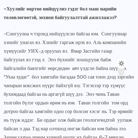
-Хуулийг өөртөө нийцүүлнэ гэдэг бол маш нарийн
төлөвлөгөөтэй, зохион байгуулалттай ажиллажээ?
-Сонгуулиа ч тэрэнд нийцүүлсэн байгаа юм. Сонгуулиар
хэнийг унагах вэ. Хэнийг гаргаж ирэх вэ. Аль компанийн
хүмүүсийг УИХ-д оруулах вэ. Ямар Засгийн газар
байгуулах вэ гээд л. Энэ бүхнийг зохицуулж байж
байгалийн баялгийг өөрсдөдөө авч үлдсэн байна шүү дээ.
“Ухаа худаг” бол хамгийн багадаа 500 сая тонн дээд зэргийн
чанарын коксжих нүүрс байхгүй юу. Тэгэхээр тэр хүмүүс
бухимдаад байгаа нь аргагүй шүү дээ. Энэ чинь Таван
толгойн бүлэг ордын өрөм нь юм. Таван толгойн том орд
дотроо байгаа хамгийн одоо сор болсон хэсэг нь. Тэр өрмийг
нь түүж иддэг. Би ордыг олж байсан геологичидтой уулзаж
байсан л даа. Тэд нар олчхоод ингэж байсан юм байна лээ.
Зарим газраа эрчим хүчний нүүрс их байгаа. 6-7 мянган