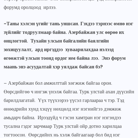
форумд оролцоод ирлээ.
-Таны хэлсэн үгийг тань уншсан. Гэхдээ тэрнээс өмнө нэг
зүйлийг тодруулмаар байна. Азербайжан улс өөрөө их
онцлогтой. Тухайн улсын байгалийн баялгийн
зохицуулалт, ард иргэддээ хуваарилахдаа нэлээд
өгөөжтэй улсын тоонд ордог юм байна лээ. Энэ форум
маань энэ асуудалтай хэр уялдаж байсан бэ?
– Азербайжан бол амжилттай хөгжиж байгаа орон.
Өөрсдийгөө ч ингэж үнэлж байгаа. Турк улстай ахан дүүсийн
барилдлагатай. Үүх түүхээрээ үүсэл гарлаараа ч тэр. Тэд
өнөөдрийн хүнд хэцүү нөхцөлд нэг нэгнийгээ дэмжиж
амьдарч байна. Ирээдүйд ч гэсэн хамтран нэг нэгэндээ
тусална гэдэг зарчмаар Турк улстай ойр дотно харилцаа
тогтоосон. Өөрсдийнх нь хэлж байгаагаар бол бид нэг