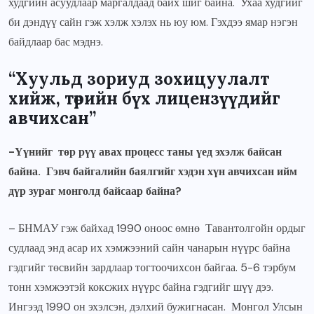
худгийн асуудлаар маргалдаад байх шиг байна. Ухаа худгийг
би дэндүү сайн гэж хэлж хэлэх нь юу юм. Гэхдээ ямар нэгэн
байдлаар бас мэднэ.
“Хуульд зориуд зохицуулалт
хийж, төрийн бүх лицензүүдийг
авчихсан”
-Үүнийг төр рүү авах процесс таны үед эхэлж байсан
байна. Гэвч байгалийн баялгийг хэдэн хүн авчихсан ийм
дүр зураг монголд байсаар байна?
– БНМАУ гэж байхад 1990 оноос өмнө Тавантолгойн ордыг
судлаад энд асар их хэмжээний сайн чанарын нүүрс байна
гэдгийг төсвийн зардлаар тогтоочихсон байгаа. 5-6 тэрбум
тонн хэмжээтэй коксжих нүүрс байна гэдгийг шүү дээ.
Ингээд 1990 он эхэлсэн, дэлхий бужигнасан. Монгол Улсын