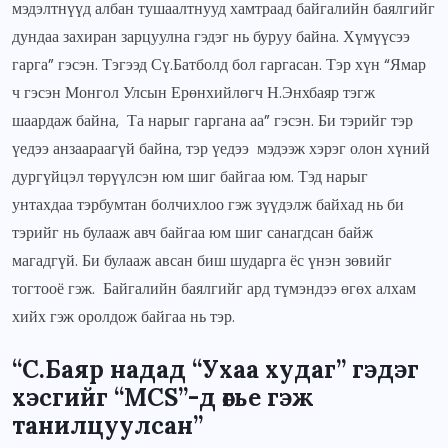
мэдэлтнүүд албан тушаалтнууд хамтраад байгалийн баялгийг
дундаа захиран зарцуулна гэдэг нь буруу байна. Хүмүүсээ
гарга” гэсэн. Тэгээд Сү.Батболд бол гаргасан. Тэр хүн “Ямар
ч гэсэн Монгол Улсын Ерөнхийлөгч Н.Энхбаяр тэгж
шаардаж байна, Та нарыг гаргана аа” гэсэн. Би тэрийг тэр
үедээ анзаараагүй байна, тэр үедээ мэдээж хэрэг олон хүний
дургүйцэл төрүүлсэн юм шиг байгаа юм. Тэд нарыг
унтахдаа тэрбумтан болчихлоо гэж зүүдэлж байхад нь би
тэрийг нь булааж авч байгаа юм шиг санагдсан байж
магадгүй. Би булааж авсан биш шударга ёс үнэн зөвийг
тогтооё гэж. Байгалийн баялгийг ард түмэндээ өгөх алхам
хийх гэж оролдож байгаа нь тэр.
“С.Баяр надад “Ухаа худаг” гэдэг
хэсгийг “MCS”-д өгье гэж
танилцуулсан”