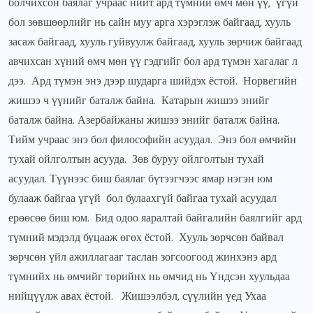
болчихсон баялаг учраас нийт ард түмний өмч мөн үү, үгүй
бол зөвшөөрлийг нь сайн муу арга хэрэглэж байгаад, хууль
засаж байгаад, хууль гуйвуулж байгаад, хууль зөрчиж байгаад
авчихсан хүний өмч мөн үү гэдгийг бол ард түмэн хагалаг л
дээ. Ард түмэн энэ дээр шударга шийдэх ёстой. Норвегийн
жишээ ч үүнийг баталж байна. Катарын жишээ энийг
баталж байна. Азербайжаны жишээ энийг баталж байна.
Тийм учраас энэ бол философийн асуудал. Энэ бол өмчийн
тухай ойлголтын асууда. Зөв буруу ойлголтын тухай
асуудал. Түүнээс биш баялаг бүтээгчээс ямар нэгэн юм
булааж байгаа үгүй бол булаахгүй байгаа тухай асуудал
ерөөсөө биш юм. Бид одоо яаралтай байгалийн баялгийг ард
түмний мэдэлд буцааж өгөх ёстой. Хууль зөрчсөн байвал
зөрчсөн үйл ажиллагааг таслан зогсоогоод жинхэнэ ард
түмнийх нь өмчийг төрийнх нь өмчид нь Үндсэн хуульдаа
нийцүүлж авах ёстой. Жишээлбэл, сүүлийн үед Ухаа