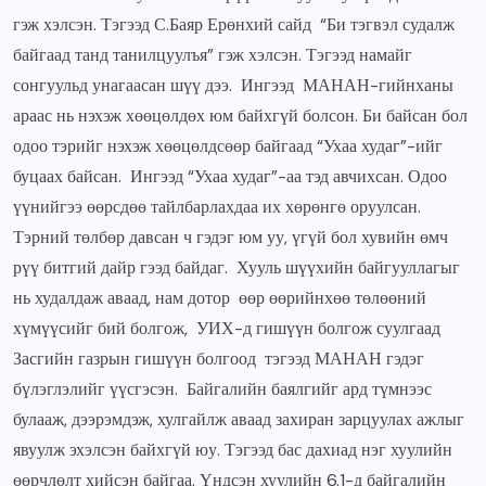
гэж хэлсэн. Тэгээд С.Баяр Ерөнхий сайд “Би тэгвэл судалж
байгаад танд танилцуулъя” гэж хэлсэн. Тэгээд намайг
сонгуульд унагаасан шүү дээ. Ингээд МАНАН-гийнханы
араас нь нэхэж хөөцөлдөх юм байхгүй болсон. Би байсан бол
одоо тэрийг нэхэж хөөцөлдсөөр байгаад “Ухаа худаг”-ийг
буцаах байсан. Ингээд “Ухаа худаг”-аа тэд авчихсан. Одоо
үүнийгээ өөрсдөө тайлбарлахдаа их хөрөнгө оруулсан.
Тэрний төлбөр давсан ч гэдэг юм уу, үгүй бол хувийн өмч
рүү битгий дайр гээд байдаг. Хууль шүүхийн байгууллагыг
нь худалдаж аваад, нам дотор өөр өөрийнхөө төлөөний
хүмүүсийг бий болгож, УИХ-д гишүүн болгож суулгаад
Засгийн газрын гишүүн болгоод тэгээд МАНАН гэдэг
бүлэглэлийг үүсгэсэн. Байгалийн баялгийг ард түмнээс
булааж, дээрэмдэж, хулгайлж аваад захиран зарцуулах ажлыг
явуулж эхэлсэн байхгүй юу. Тэгээд бас дахиад нэг хуулийн
өөрчлөлт хийсэн байгаа. Үндсэн хуулийн 6.1-д байгалийн