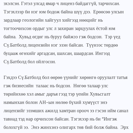
эхэлсэн. Гэтэл улсад ямар ч лиценз байдаггүй, тарчихсан.
Тэгэхлээр би нэг юм бодож байна шүү дээ. Ерөөсөө улсын
зардлаар геологийн хайгуул хийгээд нөөцийг нь
тогтоочихсон ордыг улс л захиран зарцуулах ёстой юм
байна. Хувьд өгдөг нь буруу байжээ гэж бодсон. Тэр үед
Сү.Батболд лицензийн нэг эзэн байсан. Түүнээс төрдөө
буцааж өгөхийг аргадсан, шахсан, шаардсан. Ингээд
Сү.Батболд бол ойлгосон.
Гэхдээ Сү.Батболд бол өөрөө үүнийг хөрөнгө оруулалт татъя
гэж бизнесийн талаас нь бодсон. Нөгөө талаар улс
төрийнхөө хэл амыг даръя гээд тэр үеийн Хувьсгалт
намынхан болон АН-ын нөлөө бүхий хүмүүст энэ
лицензийг эзэмших ажилд хамтран орооч ээ гэсэн ийм санал
тавиад тэд нар орчихсон байсан. Тэгэхээр нь би “Ингэж
болохгүй ээ. Энэ жинхэнэ олигарх төв бий болж байна. Эрх