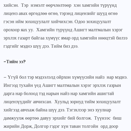
хийсэн. Тэр нэмэлт өөрчлөлтөөр хэн хамгийн түрүүнд
лиценз авах өргөдлөө өгнө, тэрэнд лицензийг шууд өгнө
гэсэн ийм зохицуулалт хийчихсэн. Одоо зохицуулалт
орохоор яах уу. Хамгийн түрүүнд Ашигт малтмалын хэрэг
эрхлэх газарт байгаа хүмүүс ямар орд хамгийн нөөцтэй билээ
гэдгийг мэднэ шүү дээ. Тийм биз дээ.
-Тийм ээ?
– Үгүй бол тэр мэдээлэлд ойрхон хүмүүсийн найз нар мэднэ.
Ингээд тухайн үед Ашигт малтмалын хэрэг эрхлэх газрын
дарга нар болоод тэд нарын найз нар хамгийн ашигтай
лицензүүдийг авчихсан. Хуульд зориуд тийм зохицуулалт
хийгээд авчхаж байна шүү дээ. Тэгэхлээр энэ хуулиар
дамжуулж өөртөө давуу эрхийг бий болгож. Түүнээс биш
жирийн Дорж, Долгор гэдэг хүн таван толгойн орд доор