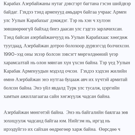
Карабах Азербайжаны нутаг дэвсгэрт багтана гэсэн шийдвэр
байдаг. Гэхдээ тэнд арменууд амьдарч байгаа учраас Армен
улс Уулын Карабахыг дэмждэг. Тэр нь хэн ч хүлээн
зөвшөөрөөгүй байхад биеэ даасан улс гэдгээ зарлачихсан.
Тэнд байсан азербайжанчууд нь Уулын Карабахаас хөөгдөж
туугдаад, Азербайжан дотроо болохоор дүрвэгсэд болчихсон.
1990-ээд оны эхээр болсон зэвсэгт мөргөлдөөний үеэр
харамсалтай нь олон мянган хүн үхсэн байна. Тэр үед Уулын
Карабак Арменуудын мэдэлд очсон. Гэхдээ хэдхэн жилийн
өмнө Азербайжан энэ нутгаа буцааж авч их хүчтэй армитай
болсон байна. Энэ үйл явдалд Турк улс тусалж, цэргийн
хамтын ажиллагаагаа сайн хөгжүүлж чадсан байна.
Азербайжан мөнгөтэй байна. Энэ нь байгалийн баялгаа зөв
зохицуулж чадсанд байгаа юм. Нийгэм нь, иргэд нь
ирээдүйгээ их сайхан өөдрөгөөр харж байна. Өөрсдөө ч