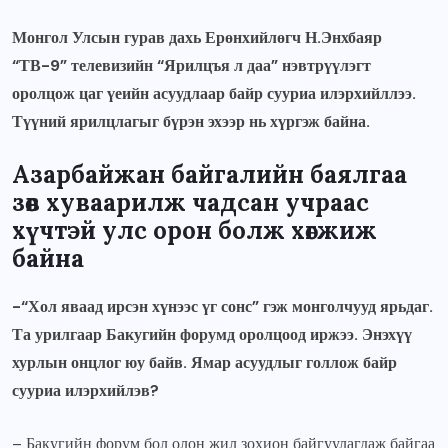
Монгол Улсын гурав дахь Ерөнхийлөгч Н.Энхбаяр
“ТВ-9” телевизийн “Ярилцъя л даа” нэвтрүүлэгт
оролцож цаг үеийн асуудлаар байр сууриа илэрхийллээ.
Түүний ярилцлагыг бүрэн эхээр нь хүргэж байна.
Азарбайжан байгалийн баялгаа
зөв хуваарилж чадсан учраас
хүчтэй улс орон болж хөгжиж
байна
-“Хол яваад ирсэн хүнээс үг сонс” гэж монголчууд ярьдаг.
Та урилгаар Бакугийн форумд оролцоод иржээ. Энэхүү
хурлын онцлог юу байв. Ямар асуудлыг голлож байр
сууриа илэрхийлэв?
– Бакугийн форум бол олон жил зохион байгуулагдаж байгаа