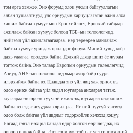
том арга хэмжээ. Энэ форумд олон улсын байгууллагын
албан тушаалтнууд, улс орнуудын хариуцлагатай ажил алба
хашиж байгаа хүмүүс мөн Ерөнхийлөгч, Ерөнхий сайдаар
ажиллаж байсан хүмүүс болоод ТББ-ын төлөөлөгчид,
нийгэмд үйл ажиллагаагаараа, нэр төрөөрөө манлайлж
байгаа хүмүүс уригдаж оролцдог форум. Миний хувьд хоёр
дахь удаагаа оролдож байна. Дэлхий даяар шинэ ёс журам
тогтож байна. Энэ талаар Европын орнуудын төлөөлөгчид,
Азиуд, АНУ-ын төлөөлөгчид ямар ямар байр суурь
илэрхийлж байна вэ. Цаашдаа энэ үйл явц яаж өрнөх вэ,
одоо өрнөж байгаа үйл явдал юугаараа анхаарал татаж,
юугаараа өнгөрсөн түүхтэй ижилсэж, юугаараа ондоошиж
байна вэ гэдэг асуудлаар ярилцлаа. Яг ний нуугүй хэлэхэд
одоо болж байгаа үйл явдлыг тодорхойлж хэлэхэд хэцүү.
Яагаад гэвэл нөхцөл байдал өдөр болгон өөрчлөгдөж, их
өөрөөр өрнөж байна. Энэ сонирхолтой цаг үед сонирхолтой