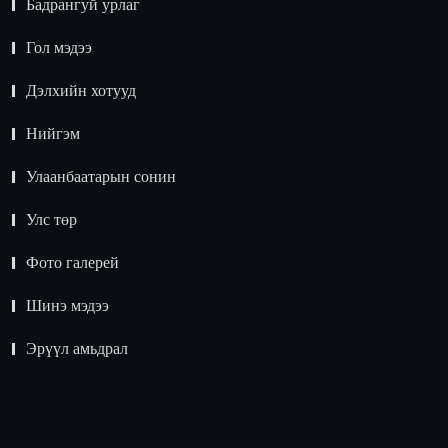
Бадрангуй урлаг
Гол мэдээ
Дэлхийн хотууд
Нийгэм
Улаанбаатарын сонин
Улс төр
Фото галерей
Шинэ мэдээ
Эрүүл амьдрал