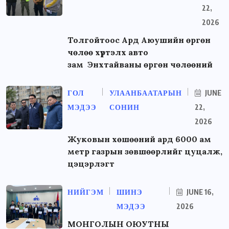
22,
2026
Толгойтоос Ард Аюушийн өргөн
чөлөө хүртэлх авто
зам Энхтайваны өргөн чөлөөний
ГОЛ
УЛААНБААТАРЫН
JUNE
МЭДЭЭ
СОНИН
22,
2026
Жуковын хөшөөний ард 6000 ам
метр газрын зөвшөөрлийг цуцалж,
цэцэрлэгт
НИЙГЭМ
ШИНЭ
JUNE 16,
МЭДЭЭ
2026
МОНГОЛЫН ОЮУТНЫ