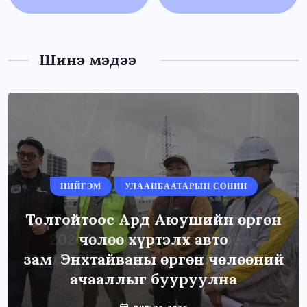
Шинэ мэдээ
НИЙГЭМ
УЛААНБААТАРЫН СОНИН
Толгойтоос Ард Аюушийн өргөн
чөлөө хүртэлх авто
зам Энхтайваны өргөн чөлөөний
ачааллыг бууруулна