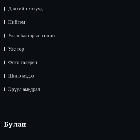
Дэлхийн хотууд
Нийгэм
Улаанбаатарын сонин
Улс төр
Фото галерей
Шинэ мэдээ
Эрүүл амьдрал
Булан