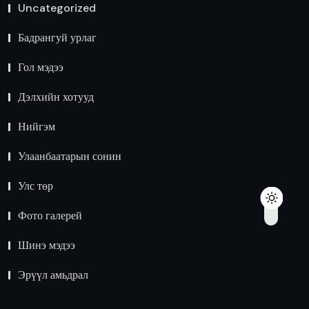
Uncategorized
Бадрангуй урлаг
Гол мэдээ
Дэлхийн хотууд
Нийгэм
Улаанбаатарын сонин
Улс төр
Фото галерей
Шинэ мэдээ
Эрүүл амьдрал