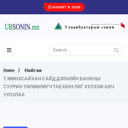
AUGUST 9, 2026
Home
Нийгэм
Т.МӨНХСАЙХАН САЙД ДЭЛХИЙН БАНКНЫ
СУУРИН ТӨЛӨӨЛӨГЧ ТАЕХЮН ЛИГ ХҮЛЭЭЖ АВЧ
УУЛЗЛАА