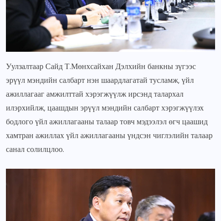
Уулзалтаар Сайд Т.Мөнхсайхан Дэлхийн банкны зүгээс
эрүүл мэндийн салбарт нэн шаардлагатай тусламж, үйл
ажиллагааг амжилттай хэрэгжүүлж ирсэнд талархал
илэрхийлж, цаашдын эрүүл мэндийн салбарт хэрэгжүүлэх
бодлого үйл ажиллагааны талаар товч мэдээлэл өгч цаашид
хамтран ажиллах үйл ажиллагааны үндсэн чиглэлийн талаар
санал солилцлоо.