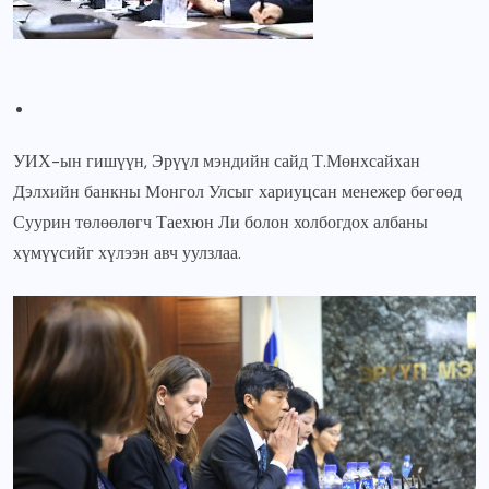
УИХ-ын гишүүн, Эрүүл мэндийн сайд Т.Мөнхсайхан
Дэлхийн банкны Монгол Улсыг хариуцсан менежер бөгөөд
Суурин төлөөлөгч Таехюн Ли болон холбогдох албаны
хүмүүсийг хүлээн авч уулзлаа.