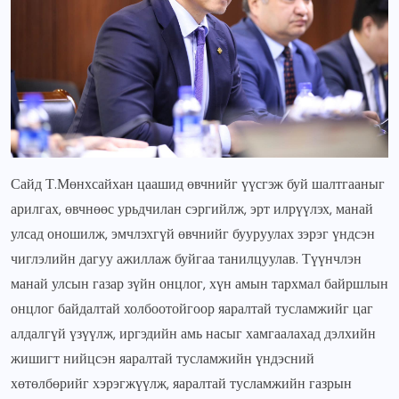
Сайд Т.Мөнхсайхан цаашид өвчнийг үүсгэж буй шалтгааныг
арилгах, өвчнөөс урьдчилан сэргийлж, эрт илрүүлэх, манай
улсад оношилж, эмчлэхгүй өвчнийг бууруулах зэрэг үндсэн
чиглэлийн дагуу ажиллаж буйгаа танилцуулав. Түүнчлэн
манай улсын газар зүйн онцлог, хүн амын тархмал байршлын
онцлог байдалтай холбоотойгоор яаралтай тусламжийг цаг
алдалгүй үзүүлж, иргэдийн амь насыг хамгаалахад дэлхийн
жишигт нийцсэн яаралтай тусламжийн үндэсний
хөтөлбөрийг хэрэгжүүлж, яаралтай тусламжийн газрын