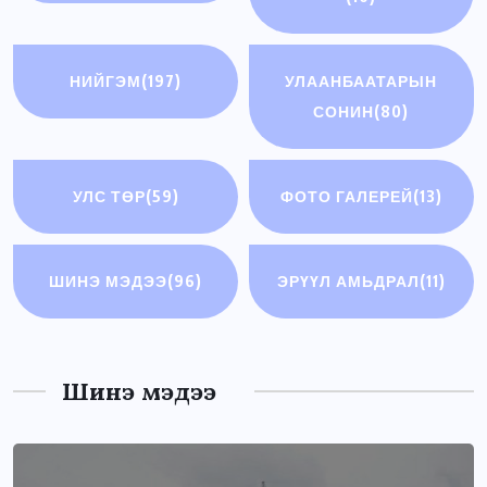
НИЙГЭМ
(197)
УЛААНБААТАРЫН
СОНИН
(80)
УЛС ТӨР
(59)
ФОТО ГАЛЕРЕЙ
(13)
ШИНЭ МЭДЭЭ
(96)
ЭРҮҮЛ АМЬДРАЛ
(11)
Шинэ мэдээ