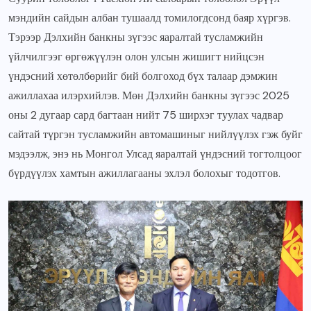
мэндийн сайдын албан тушаалд томилогдсонд баяр хүргэв.
Тэрээр Дэлхийн банкны зүгээс яаралтай тусламжийн
үйлчилгээг өргөжүүлэн олон улсын жишигт нийцсэн
үндэсний хөтөлбөрийг бий болгоход бүх талаар дэмжин
ажиллахаа илэрхийлэв. Мөн Дэлхийн банкны зүгээс 2025
оны 2 дугаар сард багтаан нийт 75 ширхэг туулах чадвар
сайтай түргэн тусламжийн автомашиныг нийлүүлэх гэж буйг
мэдээлж, энэ нь Монгол Улсад яаралтай үндэсний тогтолцоог
бүрдүүлэх хамтын ажиллагааны эхлэл болохыг тодотгов.