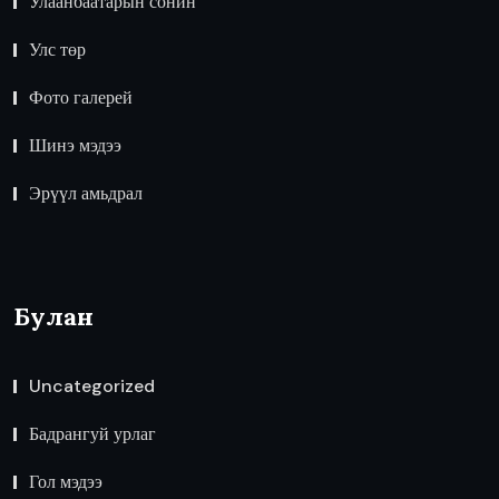
Улаанбаатарын сонин
Улс төр
Фото галерей
Шинэ мэдээ
Эрүүл амьдрал
Булан
Uncategorized
Бадрангуй урлаг
Гол мэдээ