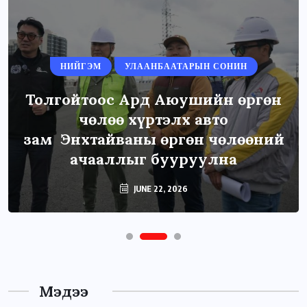
НИЙГЭМ
УЛААНБААТАРЫН СОНИН
Толгойтоос Ард Аюушийн өргөн
чөлөө хүртэлх авто
зам Энхтайваны өргөн чөлөөний
ачааллыг бууруулна
JUNE 22, 2026
Мэдээ