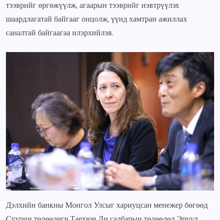
тээврийг өргөжүүлж, агаарын тээврийг нэвтрүүлэх
шаардлагатай байгааг онцолж, үүнд хамтран ажиллах
саналтай байгаагаа илэрхийлэв.
Дэлхийн банкны Монгол Улсыг хариуцсан менежер бөгөөд
Суурин төлөөлөгч Таехюн Ли салбарын төлөөлөл Эрүүл