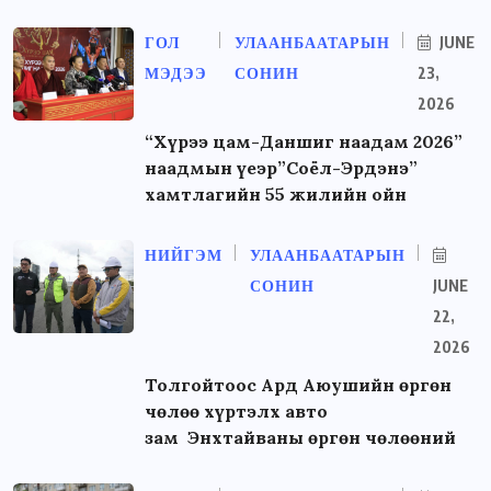
ГОЛ
УЛААНБААТАРЫН
JUNE
МЭДЭЭ
СОНИН
23,
2026
“Хүрээ цам-Даншиг наадам 2026”
наадмын үеэр”Соёл-Эрдэнэ”
хамтлагийн 55 жилийн ойн
НИЙГЭМ
УЛААНБААТАРЫН
СОНИН
JUNE
22,
2026
Толгойтоос Ард Аюушийн өргөн
чөлөө хүртэлх авто
зам Энхтайваны өргөн чөлөөний