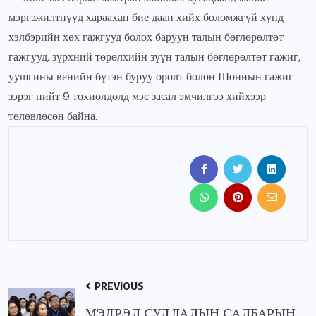
мэргэжилтнүүд хараахан бие даан хийх боломжгүй хүнд
хэлбэрийн хөх гажгууд болох баруун талын бөглөрөлтөт
гажгууд, зүрхний төрөлхийн зүүн талын бөглөрөлтөт гажиг,
уушгины венийн бүтэн буруу оролт болон Шоннын гажиг
зэрэг нийт 9 тохиолдолд мэс засал эмчилгээ хийхээр
төлөвлөсөн байна.
PREVIOUS
МЭДРЭЛ СУДЛАЛЫН САЛБАРЫН