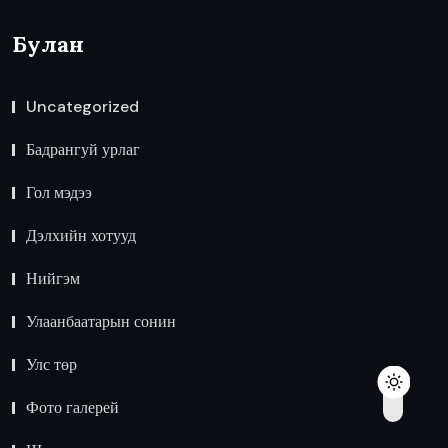
Булан
Uncategorized
Бадрангуй урлаг
Гол мэдээ
Дэлхийн хотууд
Нийгэм
Улаанбаатарын сонин
Улс төр
Фото галерей