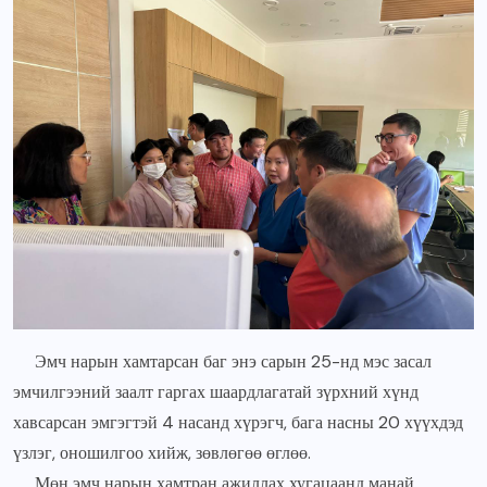
Эмч нарын хамтарсан баг энэ сарын 25-нд мэс засал
эмчилгээний заалт гаргах шаардлагатай зүрхний хүнд
хавсарсан эмгэгтэй 4 насанд хүрэгч, бага насны 20 хүүхдэд
үзлэг, оношилгоо хийж, зөвлөгөө өглөө.
Мөн эмч нарын хамтран ажиллах хугацаанд манай