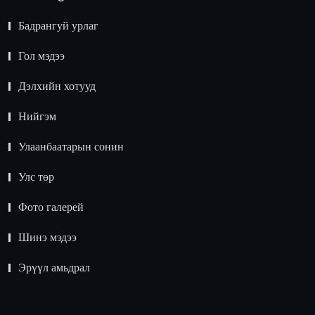
Бадрангуй урлаг
Гол мэдээ
Дэлхийн хотууд
Нийгэм
Улаанбаатарын сонин
Улс төр
Фото галерей
Шинэ мэдээ
Эрүүл амьдрал