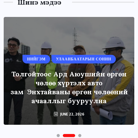
Шинэ мэдээ
НИЙГЭМ
УЛААНБААТАРЫН СОНИН
Толгойтоос Ард Аюушийн өргөн
чөлөө хүртэлх авто
зам Энхтайваны өргөн чөлөөний
ачааллыг бууруулна
JUNE 22, 2026