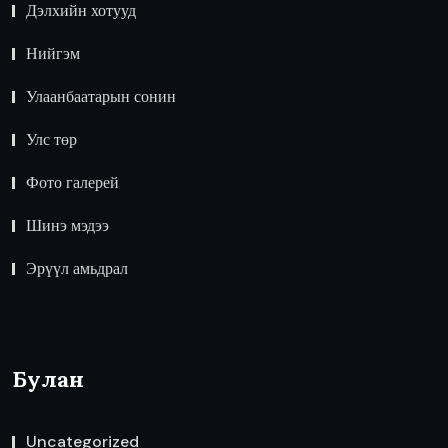
Дэлхийн хотууд
Нийгэм
Улаанбаатарын сонин
Улс төр
Фото галерей
Шинэ мэдээ
Эрүүл амьдрал
Булан
Uncategorized