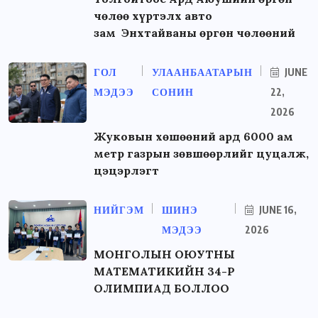
чөлөө хүртэлх авто
зам Энхтайваны өргөн чөлөөний
ГОЛ
УЛААНБААТАРЫН
JUNE
МЭДЭЭ
СОНИН
22,
2026
Жуковын хөшөөний ард 6000 ам
метр газрын зөвшөөрлийг цуцалж,
цэцэрлэгт
НИЙГЭМ
ШИНЭ
JUNE 16,
МЭДЭЭ
2026
МОНГОЛЫН ОЮУТНЫ
МАТЕМАТИКИЙН 34-Р
ОЛИМПИАД БОЛЛОО