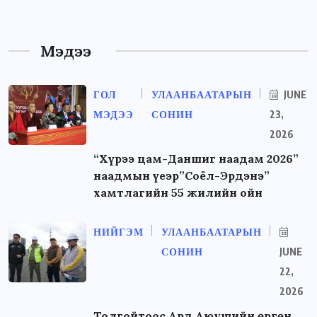
Мэдээ
ГОЛ
УЛААНБААТАРЫН
JUNE
МЭДЭЭ
СОНИН
23,
2026
“Хүрээ цам-Даншиг наадам 2026”
наадмын үеэр”Соёл-Эрдэнэ”
хамтлагийн 55 жилийн ойн
НИЙГЭМ
УЛААНБААТАРЫН
СОНИН
JUNE
22,
2026
Толгойтоос Ард Аюушийн өргөн