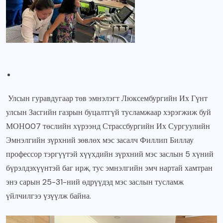
Улсын гуравдугаар төв эмнэлэгт Люксембургийн Их Гүнт
улсын Засгийн газрын буцалтгүй тусламжаар хэрэгжиж буй
МОН007 төслийн хүрээнд Страссбургийн Их Сургуулийн
Эмнэлгийн зүрхний зөвлөх мэс засалч Филлип Биллау
профессор тэргүүтэй хүүхдийн зүрхний мэс заслын 5 хүний
бүрэлдэхүүнтэй баг ирж, тус эмнэлгийн эмч нартай хамтран
энэ сарын 25-31-ний өдрүүдэд мэс заслын тусламж
үйлчилгээ үзүүлж байна.