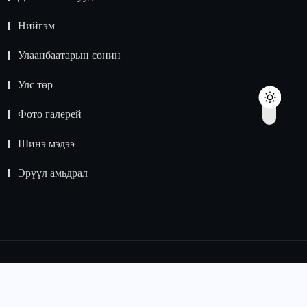
Нийгэм
Улаанбаатарын сонин
Улс төр
Фото галерей
Шинэ мэдээ
Эрүүл амьдрал
© 2015 -
2024
Зохиогчийн эрх хуулиар хамгаалагдсан.
Мэдээлэл хуулбарлах хориотой.