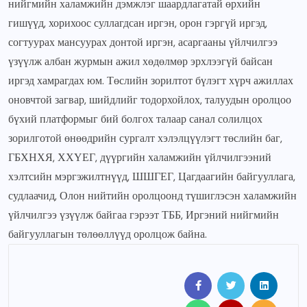
нийгмийн халамжийн дэмжлэг шаардлагатай өрхийн
гишүүд, хорихоос суллагдсан иргэн, орон гэргүй иргэд,
согтуурах мансуурах донтой иргэн, асаргааны үйлчилгээ
үзүүлж албан журмын ажил хөдөлмөр эрхлээгүй байсан
иргэд хамрагдах юм. Төслийн зорилтот бүлэгт хүрч ажиллах
оновчтой загвар, шийдлийг тодорхойлох, талуудын оролцоо
бүхий платформыг бий болгох талаар санал солилцох
зорилготой өнөөдрийн сургалт хэлэлцүүлэгт төслийн баг,
ГБХНХЯ, ХХҮЕГ, дүүргийн халамжийн үйлчилгээний
хэлтсийн мэргэжилтнүүд, ШШГЕГ, Цагдаагийн байгууллага,
судлаачид, Олон нийтийн оролцоонд түшиглэсэн халамжийн
үйлчилгээ үзүүлж байгаа гэрээт ТББ, Иргэний нийгмийн
байгууллагын төлөөллүүд оролцож байна.