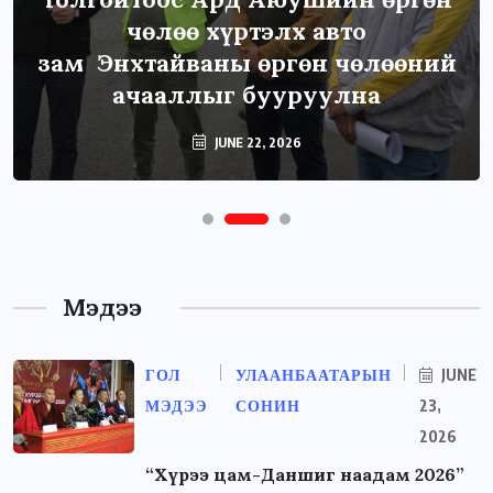
чөлөө хүртэлх авто
зам Энхтайваны өргөн чөлөөний
ачааллыг бууруулна
JUNE 22, 2026
Мэдээ
ГОЛ
УЛААНБААТАРЫН
JUNE
МЭДЭЭ
СОНИН
23,
2026
“Хүрээ цам-Даншиг наадам 2026”