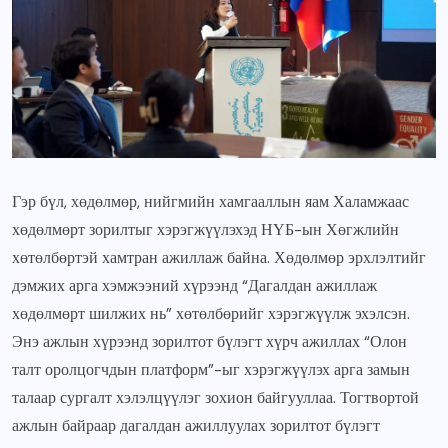
Гэр бүл, хөдөлмөр, нийгмийн хамгааллын яам Халамжаас
хөдөлмөрт зорилтыг хэрэгжүүлэхэд НҮБ-ын Хөгжлийн
хөтөлбөртэй хамтран ажиллаж байна. Хөдөлмөр эрхлэлтийг
дэмжих арга хэмжээний хүрээнд “Дагалдан ажиллаж
хөдөлмөрт шилжих нь” хөтөлбөрийг хэрэгжүүлж эхэлсэн.
Энэ ажлын хүрээнд зорилтот бүлэгт хүрч ажиллах “Олон
талт оролцогчдын платформ”-ыг хэрэгжүүлэх арга замын
талаар сургалт хэлэлцүүлэг зохион байгууллаа. Тогтвортой
ажлын байраар дагалдан ажиллуулах зорилтот бүлэгт