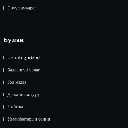
Эрүүл амьдрал
Булан
Uncategorized
Бадрангуй урлаг
Гол мэдээ
Дэлхийн хотууд
Нийгэм
Улаанбаатарын сонин