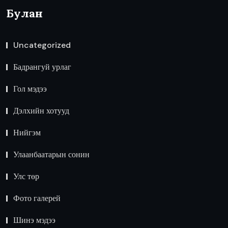
Булан
Uncategorized
Бадрангуй урлаг
Гол мэдээ
Дэлхийн хотууд
Нийгэм
Улаанбаатарын сонин
Улс төр
Фото галерей
Шинэ мэдээ