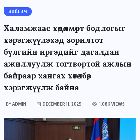
НИЙГЭМ
Халамжаас хөдөлмөрт бодлогыг
хэрэгжүүлэхэд зорилтот
бүлгийн иргэдийг дагалдан
ажиллуулж тогтвортой ажлын
байраар хангах хөтөлбөр
хэрэгжүүлж байна
BY
ADMIN
DECEMBER 11, 2025
1.08K VIEWS