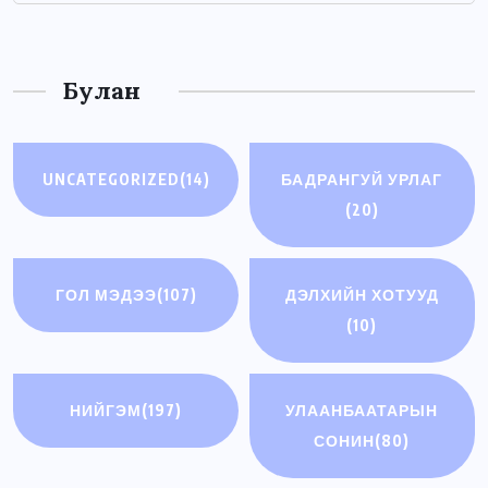
Булан
UNCATEGORIZED
(14)
БАДРАНГУЙ УРЛАГ
(20)
ГОЛ МЭДЭЭ
(107)
ДЭЛХИЙН ХОТУУД
(10)
НИЙГЭМ
(197)
УЛААНБААТАРЫН
СОНИН
(80)