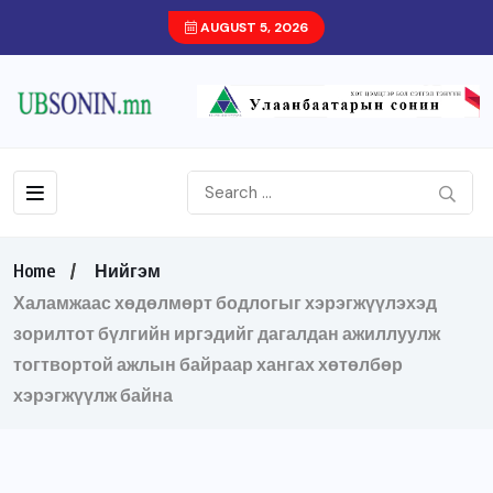
AUGUST 5, 2026
Home
Нийгэм
Халамжаас хөдөлмөрт бодлогыг хэрэгжүүлэхэд
зорилтот бүлгийн иргэдийг дагалдан ажиллуулж
тогтвортой ажлын байраар хангах хөтөлбөр
хэрэгжүүлж байна