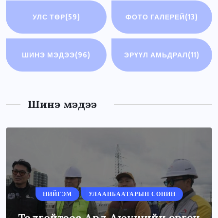
УЛС ТӨР
(59)
ФОТО ГАЛЕРЕЙ
(13)
ШИНЭ МЭДЭЭ
(96)
ЭРҮҮЛ АМЬДРАЛ
(11)
Шинэ мэдээ
НИЙГЭМ
УЛААНБААТАРЫН СОНИН
Толгойтоос Ард Аюушийн өргөн