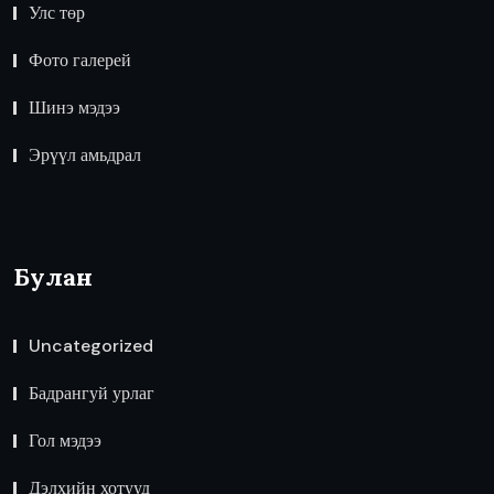
Улс төр
Фото галерей
Шинэ мэдээ
Эрүүл амьдрал
Булан
Uncategorized
Бадрангуй урлаг
Гол мэдээ
Дэлхийн хотууд