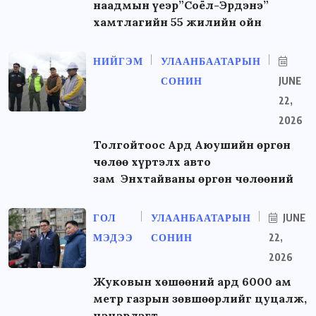
наадмын үеэр”Соёл-Эрдэнэ”
хамтлагийн 55 жилийн ойн
НИЙГЭМ
УЛААНБААТАРЫН
СОНИН
JUNE
22,
2026
Толгойтоос Ард Аюушийн өргөн
чөлөө хүртэлх авто
зам Энхтайваны өргөн чөлөөний
ГОЛ
УЛААНБААТАРЫН
JUNE
МЭДЭЭ
СОНИН
22,
2026
Жуковын хөшөөний ард 6000 ам
метр газрын зөвшөөрлийг цуцалж,
цэцэрлэгт