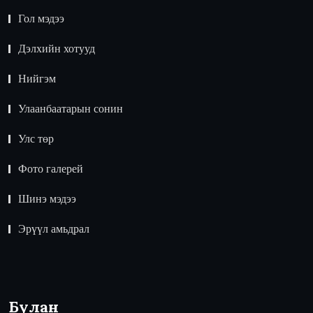
Гол мэдээ
Дэлхийн хотууд
Нийгэм
Улаанбаатарын сонин
Улс төр
Фото галерей
Шинэ мэдээ
Эрүүл амьдрал
Булан