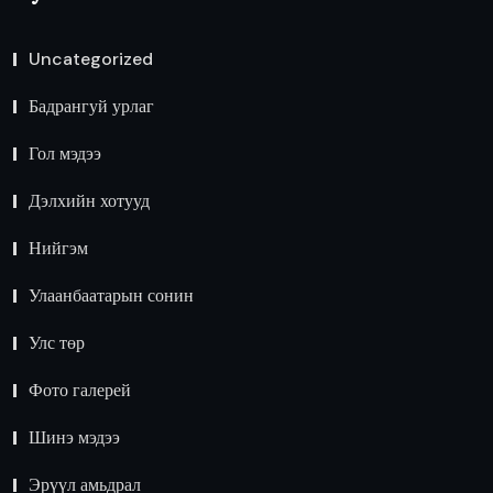
Uncategorized
Бадрангуй урлаг
Гол мэдээ
Дэлхийн хотууд
Нийгэм
Улаанбаатарын сонин
Улс төр
Фото галерей
Шинэ мэдээ
Эрүүл амьдрал