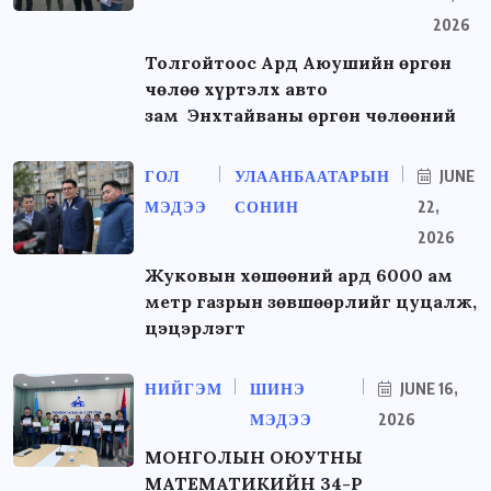
2026
Толгойтоос Ард Аюушийн өргөн
чөлөө хүртэлх авто
зам Энхтайваны өргөн чөлөөний
ГОЛ
УЛААНБААТАРЫН
JUNE
МЭДЭЭ
СОНИН
22,
2026
Жуковын хөшөөний ард 6000 ам
метр газрын зөвшөөрлийг цуцалж,
цэцэрлэгт
НИЙГЭМ
ШИНЭ
JUNE 16,
МЭДЭЭ
2026
МОНГОЛЫН ОЮУТНЫ
МАТЕМАТИКИЙН 34-Р