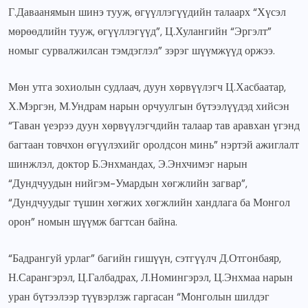
Г.Даваанямын шинэ тууж, өгүүллэгүүдийн талаарх “Хүсэл
мөрөөдлийн тууж, өгүүллэгүүд”, Ц.Хулангийн “Эргэлт”
номыг сурвалжилсан тэмдэглэл” зэрэг шүүмжүүд оржээ.
Мөн утга зохиолын судлаач, дуун хөрвүүлэгч Ц.Хасбаатар,
Х.Мэргэн, М.Ундрам нарын орчуулгын бүтээлүүдэд хийсэн
“Таван үеэрээ дуун хөрвүүлэгчдийн талаар тав аравхан үгэнд
багтаан товчхон өгүүлэхийг оролдсон минь” нэртэй ажиглалт
шинжлэл, доктор Б.Энхмандах, Э.Энхчимэг нарын
“Дундчуудын нийгэм-Умардын хөгжлийн загвар”,
“Дундчуудыг түшин хөгжих хөгжлийн хандлага ба Монгол
орон” номын шүүмж багтсан байна.
“Бадрангуй урлаг” багийн гишүүн, сэтгүүлч Д.Отгонбаяр,
Н.Сарангэрэл, Ц.Галбадрах, Л.Номингэрэл, Ц.Энхмаа нарын
уран бүтээлээр түүвэрлэж гаргасан “Монголын шилдэг