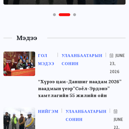
Мэдээ
ГОЛ
УЛААНБААТАРЫН
JUNE
МЭДЭЭ
СОНИН
23,
2026
“Хүрээ цам-Даншиг наадам 2026”
наадмын үеэр”Соёл-Эрдэнэ”
хамтлагийн 55 жилийн ойн
НИЙГЭМ
УЛААНБААТАРЫН
СОНИН
JUNE
22,