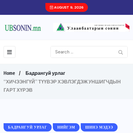
AUGUST 9, 2026
Home
Бадрангуй урлаг
“ХИЧЭЭНГҮЙ” ТҮҮВЭР ХЭВЛЭГДЭЖ УНШИГЧДЫН
ГАРТ ХҮРЭВ
БАДРАНГУЙ УРЛАГ
НИЙГЭМ
ШИНЭ МЭДЭЭ