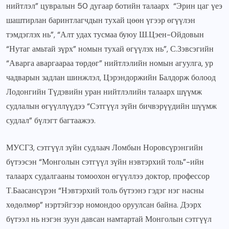
нийтлэл” цувралын 50 дугаар ботийн талаарх “Эрин цаг үеэ
шаштирлан баринтлагчдын тухай цөөн үгээр өгүүлэн
тэмдэглэх нь”, “Алт удах тусмаа буюу Ш.Цэен-Ойдовын
“Нутаг амьтай зүрх” номын тухай өгүүлэх нь”, С.Зэвсэгийн
“Аварга аваргаараа төрдөг” нийтлэлийн номын агуулга, ур
чадварын задлан шинжлэл, Цэрэндоржийн Балдорж болоод
Лодонгийн Түдэвийн уран нийтлэлийн талаарх шүүмж
судлалын өгүүллүүдээ “Сэтгүүл зүйн бичвэрүүдийн шүүмж
судлал” бүлэгт багтаажээ.
МУСГЗ, сэтгүүл зүйн судлаач Ломбын Норовсүрэнгийн
бүтээсэн “Монголын сэтгүүл зүйн нэвтэрхий толь”-ийн
талаарх судалгааны томоохон өгүүллээ доктор, профессор
Т.Баасансүрэн “Нэвтэрхий толь бүтээнэ гэдэг нэг насны
хөдөлмөр” нэртэйгээр номондоо оруулсан байна. Дээрх
бүтээл нь нэгэн зуун давсан намтартай Монголын сэтгүүл