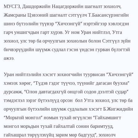
МУСГЗ, Дашдоржийн Нацагдоржийн шагналт зохиолч,
Жамсраны Цэвээний шагналт сэтгүүлч Т.Баасансүрэнгийн
шинэ бүтээлийн түүвэр “Хичээнгүй” нэртэйгээр хэвлэгдэн
гарч уншигчдын гарт хүрэв. Уг ном Уран нийтлэл, Утга
зохиол, улс төр ба орчуулгын зохиолын болон Сэтгүүл зүйн
бичвэрүүдийн шүүмж судлал гэсэн үндсэн гурван бүлэгтэй
ажээ.
Уран нийтлэлийн хэсэгт зохиогчийн туурвисан “Хичээнгүй”
хэмээх хөрөг, “Түдэв гэдэг түүчээ, түүнийг дагасан буухиа”
дурсамж, “Олон давтагдахгүй онцгой содон дээлтэй судар”
тэмдэглэл зэрэг бүтээлүүд орсон бол Утга зохиол, улс төр ба
орчуулгын бүтээлийн шүүмж судлалын хэсэгт Б.Жигжидийн
“Морьтой монгол” номын тухай өгүүлсэн “Гайхамшигт
монгол морьдын тухай гайхалтай сонин баримтууд,
гайхашрал төрүүлэхүйц зарим мөр бадгууд”, зохиолч