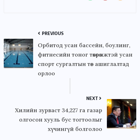
PREVIOUS
Орбитод усан бассейн, боулинг,
фитнесийн тоног төхөөрөмжтэй усан
спорт сургалтын төв ашиглалтад
орлоо
NEXT
Хилийн зурваст 34,227 га газар
олгосон хууль бус тогтоолыг
хүчингүй болголоо