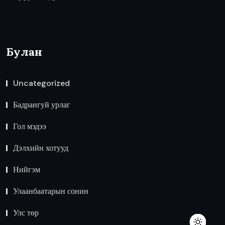
Булан
Uncategorized
Бадрангуй урлаг
Гол мэдээ
Дэлхийн хотууд
Нийгэм
Улаанбаатарын сонин
Улс төр