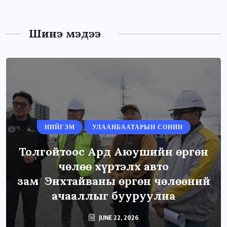
Шинэ мэдээ
НИЙГЭМ
УЛААНБААТАРЫН СОНИН
Толгойтоос Ард Аюушийн өргөн
чөлөө хүртэлх авто
зам Энхтайваны өргөн чөлөөний
ачааллыг бууруулна
JUNE 22, 2026