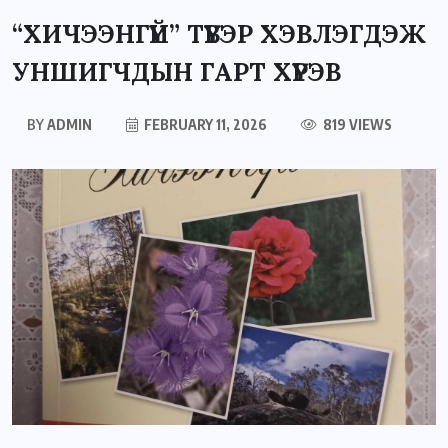
“ХИЧЭЭНГҮЙ” ТҮҮВЭР ХЭВЛЭГДЭЖ
УНШИГЧДЫН ГАРТ ХҮРЭВ
BY
ADMIN
FEBRUARY 11, 2026
819 VIEWS