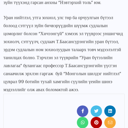
зүйн түүхэнд гарсан анхны “Нэвтэрхий толь” юм.
Уран нийтлэл, утга зохиол, улс төр ба орчуулгын бүтээл
болоод сэтгүүл зүйн бичвэрүүдийн шүүмж судлалын
цоморлиг болсон “Хичээнгүй” хэмээх эл түүврээс уншигчид
зохиолч, сэтгүүлч, судлаач Т.Баасансүрэнгийн уран бүтээл,
эрдэм судлалын ном зохиолуудын талаарх товч мэдээлэлтэй
танилцах болно. Тэрчлэн эл түүврийн “Уран бүтээлийн
лавлагаа” булангаас профессор Т.Баасансүрэнгийн үүсгэн
санаачилж эрхлэн гаргаж буй “Монголын шилдэг нийтлэл”
цуврал 99 ботийн тухай хамгийн сүүлийн үеийн шинэ
мэдээллийг олж авах боломжтой ажээ.