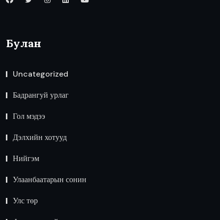
Булан
Uncategorized
Бадрангуй урлаг
Гол мэдээ
Дэлхийн хотууд
Нийгэм
Улаанбаатарын сонин
Улс төр