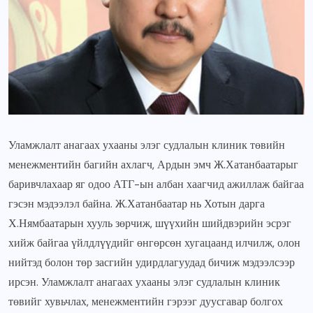
Уламжлалт анагаах ухааны элэг судлалын клиник төвийн
менежментийн багийн ахлагч, Ардын эмч Ж.Хатанбаатарыг
баривчлахаар яг одоо АТГ-ын албан хаагчид ажиллаж байгаа
гэсэн мэдээлэл байна. Ж.Хатанбаатар нь Хотын дарга
Х.Нямбаатарын хууль зөрчиж, шүүхийн шийдвэрийн эсрэг
хийж байгаа үйлдлүүдийг өнгөрсөн хугацаанд илчилж, олон
нийтэд болон төр засгийн удирдлагуудад бичиж мэдээлсээр
ирсэн. Уламжлалт анагаах ухааны элэг судлалын клиник
төвийг хувьчлах, менежментийн гэрээг дуусгавар болгох