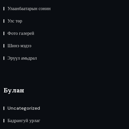
Улаанбаатарын сонин
Улс төр
Фото галерей
Шинэ мэдээ
Эрүүл амьдрал
Булан
Uncategorized
Бадрангуй урлаг