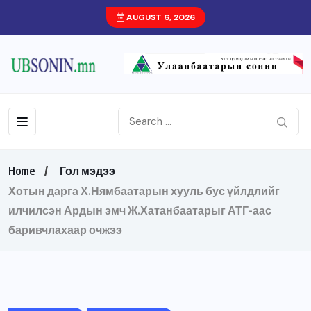
AUGUST 6, 2026
Home
Гол мэдээ
Хотын дарга Х.Нямбаатарын хууль бус үйлдлийг
илчилсэн Ардын эмч Ж.Хатанбаатарыг АТГ-аас
баривчлахаар очжээ