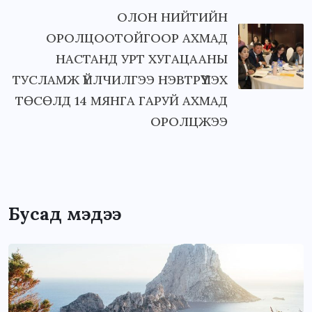
ОЛОН НИЙТИЙН
ОРОЛЦООТОЙГООР АХМАД
НАСТАНД УРТ ХУГАЦААНЫ
ТУСЛАМЖ ҮЙЛЧИЛГЭЭ НЭВТРҮҮЛЭХ
ТӨСӨЛД 14 МЯНГА ГАРУЙ АХМАД
ОРОЛЦЖЭЭ
Бусад мэдээ