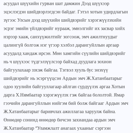
асуудал шүүхийн гурван шат дамжин Дээд шүүхээр
эцэслэгдэн шийдвэрлэгдсэн байдаг. Гэтэл хотын удирдлагын
зүгээс Улсын дээд шүүхийн шийдвэрийг хэрэгжүүлэхийн
эсрэг эмийн үйлдвэрийг нурааж, эмнэлгийг их засвар хийх
нэрээр хааж, санхүүжилтийг зогсоож, эмч ажилтнуудыг
цалингүй болгож нэг үгээр хэлбэл дарангуйллын аргаар
асуудалд хандаж ирсэн. Мөн хамгийн сүүлийн шийдвэрийг
нь ч шүүхээс түдгэлзүүлсээр байхад дуудлага зохион
байгуулахаар зэхэж байгаа. Тэгвэл хууль бус энэхүү
шийдвэрийг нь эсэргүүцсэн Ардын эмч Ж.Хатанбаатарыг
одоо хуулийн байгууллагаар айлган сүрдүүлэх аргаа Хотын
дарга Х.Нямбаатар хэрэгжүүлэх гэж байгаа бололтой. Ямар
гээчийн дарангуйллын нийгэм бий болж байгааг Ардын эмч
Ж.Хатанбаатарыг баривчлах ажиллагаа харуулж байна.
Өнөөдөр сонинд өнөөдөр бичсэн захиандаа ардын эмч
Ж.Хатанбаатар “Уламжлалт анагаах ухааныг сэргээн