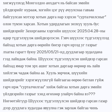
хөгжүүлэхэд Монголдоо анхдагч нь байсан эмийн
үйлдвэрийг нурааж, хогийн цэг рүү ачуулснаа гавьяа
байгуулсан мэтээр хотын дарга нар хэрхэн “сурталчилсныг”
олон түмэн харсан. Хотын удирдлагын энэхүү хууль бус
шийдвэрийг Захиргааны хэргийн шүүхээс 2025.04.28-ны
өдөр түдгэлзүүлж шийдвэрлэсэн. Гэвч шүүхээс түдгэлзүүлээд
байхад хотын дарга өөрийн биеэр гарч ирээд уг газрыг
лхагва гарагт буюу 2025/05/21-нд дуудлагаар худалдана
гээд лайвдаж байна. Шүүхээс түдгэлзүүлсэн шийдвэр гарсан
байхад ямар том эрх ашиг хотын даргаар өөрөөр нь лайв
хийлгэж чадаж байна аа. Хууль зөрчиж, шүүхийн
шийдвэрийг хэрэгжүүлэхгүй байгаагаа өөрөө батлан гүйж
гарч ирж “сурталчилгаа” хийж байгаа хотын дарга эмийн
үйлдвэрийн газрыг хэнд өгөхөөр улайрч байна вэ???
Нөгөөтэйгүүр Шүүхээс түдгэлзүүлсэн шийдвэр гарсан газар
дээр дуудлага худалдаа явуулна гэж зарлаж байгаа чинь