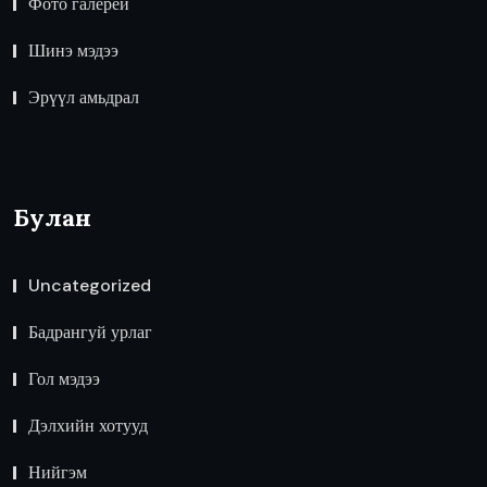
Фото галерей
Шинэ мэдээ
Эрүүл амьдрал
Булан
Uncategorized
Бадрангуй урлаг
Гол мэдээ
Дэлхийн хотууд
Нийгэм