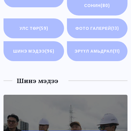
СОНИН
(80)
УЛС ТӨР
(59)
ФОТО ГАЛЕРЕЙ
(13)
ШИНЭ МЭДЭЭ
(96)
ЭРҮҮЛ АМЬДРАЛ
(11)
Шинэ мэдээ