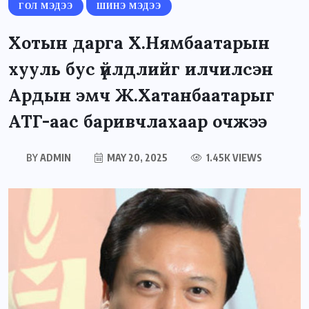
ГОЛ МЭДЭЭ
ШИНЭ МЭДЭЭ
Хотын дарга Х.Нямбаатарын
хууль бус үйлдлийг илчилсэн
Ардын эмч Ж.Хатанбаатарыг
АТГ-аас баривчлахаар очжээ
BY
ADMIN
MAY 20, 2025
1.45K VIEWS