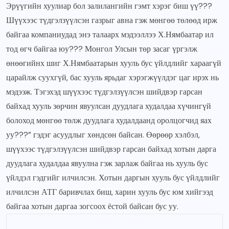
Эрүүгийн хуулиар бол залилангийн гэмт хэрэг биш үү???
Шүүхээс түдгэлзүүлсэн газрыг авна гэж мөнгөө төлөөд ирж
байгаа компаниудад энэ талаарх мэдээллээ Х.Нямбаатар ил
тод өгч байгаа юу??? Монгол Улсын төр засаг үргэлж
өнөөгийнх шиг Х.Нямбаатарын хууль бус үйлдлийг хараагүй
царайлж суухгүй, бас хууль ярьдаг хэрэгжүүлдэг цаг ирэх нь
мэдээж. Тэгэхэд шүүхээс түдгэлзүүлсэн шийдвэр гарсан
байхад хууль зөрчин явуулсан дуудлага худалдаа хүчингүй
болоход мөнгөө төлж дуудлага худалдаанд оролцогчид яах
уу???” гэдэг асуудлыг хөндсөн байсан. Өөрөөр хэлбэл,
шүүхээс түдгэлзүүлсэн шийдвэр гарсан байхад хотын дарга
дуудлага худалдаа явуулна гэж зарлаж байгаа нь хууль бус
үйлдэл гэдгийг илчилсэн. Хотын даргын хууль бус үйлдлийг
илчилсэн АТГ баривчлах биш, харин хууль бус юм хийгээд
байгаа хотын даргаа зогсоох ёстой байсан бус уу.