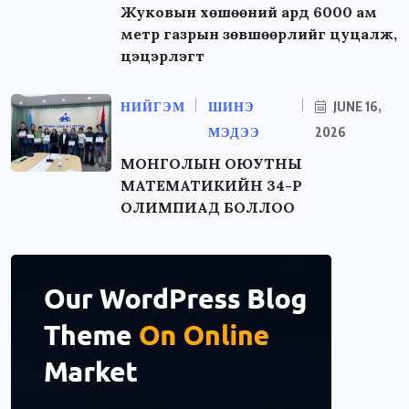
Жуковын хөшөөний ард 6000 ам
метр газрын зөвшөөрлийг цуцалж,
цэцэрлэгт
НИЙГЭМ
ШИНЭ
JUNE 16,
МЭДЭЭ
2026
МОНГОЛЫН ОЮУТНЫ
МАТЕМАТИКИЙН 34-Р
ОЛИМПИАД БОЛЛОО