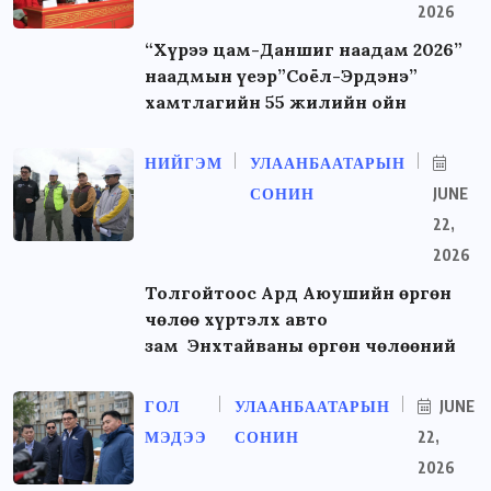
2026
“Хүрээ цам-Даншиг наадам 2026”
наадмын үеэр”Соёл-Эрдэнэ”
хамтлагийн 55 жилийн ойн
НИЙГЭМ
УЛААНБААТАРЫН
СОНИН
JUNE
22,
2026
Толгойтоос Ард Аюушийн өргөн
чөлөө хүртэлх авто
зам Энхтайваны өргөн чөлөөний
ГОЛ
УЛААНБААТАРЫН
JUNE
МЭДЭЭ
СОНИН
22,
2026