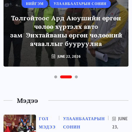
НИЙГЭМ
УЛААНБААТАРЫН СОНИН
Толгойтоос Ард Аюушийн өргөн
чөлөө хүртэлх авто
зам Энхтайваны өргөн чөлөөний
ачааллыг бууруулна
JUNE 22, 2026
Мэдээ
ГОЛ
УЛААНБААТАРЫН
JUNE
МЭДЭЭ
СОНИН
23,