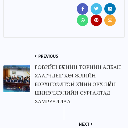
PREVIOUS
ГОВИЙН БҮСИЙН ТӨРИЙН АЛБАН
ХААГЧДЫГ ХӨГЖЛИЙН
БЭРХШЭЭЛТЭЙ ХҮНИЙ ЭРХ ЗҮЙН
ШИНЭЧЛЭЛИЙН СУРГАЛТАД
ХАМРУУЛЛАА
NEXT