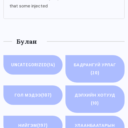
that some injected
Булан
UNCATEGORIZED
(14)
БАДРАНГУЙ УРЛАГ
(20)
ГОЛ МЭДЭЭ
(107)
ДЭЛХИЙН ХОТУУД
(10)
НИЙГЭМ
(197)
УЛААНБААТАРЫН