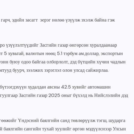
арч, эдийн засагт эерэг нөлөө үзүүлж эхэлж байна гэж
ро үзүүлэлтүүдийг Засгийн газар өнгөрсөн хуралдаанаар
т 5 хувьтай, валютын нөөц 5.1 тэрбум ам.доллар, экспортын
 тонн буюу одоо байгаа олборлолт, дэд бүтцийн хүчин чадлын
мтууд буурч, зээлжих зэрэглэл олон улсад сайжирлаа.
 бүтээгдэхүүн худалдан авсны 42.5 хувийг автомашин
агуулгаар Засгийн газар 2025 оныг бүхэлд нь Нийслэлийн дэд
гөөжийг Үндэсний баялгийн санд төвлөрүүлж тэгш, шударга
ий баялгийн сангийн тухай хуулийг өргөн мэдүүлснээр Улсын