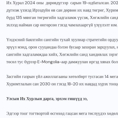
Их Хурал 2024 оны дөрөвдүгээр сарын 19-ндбаталсан. 202
дүгнэж үзэхэд Ирээдүйн өв сан дөрвөн их наяд төгрөг, Хур
бүрд 135 мянган төгрөгийн хадгаламж үүсэж, Хөгжлийн санд
эхлээд найман сар өнгөрсөн гэхэд чамлахааргүй үзүүлэлт юм
Үндэсний баялгийн сангийн тухай хуулиар стратегийн ордуу
эрүүл мэнд, орон сууцандаа бэлэн бусаар захиран зарцуулах
сангийн хадгаламждаа хийх, Хөгжлийн санд хандивлах зэрэг
төсөл тус бүрээр E-Mongolia-аар дамжуулан иргэд хянах бо
Засгийн газрын үйл ажиллагааны хөтөлбөрт тусгасан 14 мег
Хуримтлалын сан 2030 он гэхэд 18-20 их наядад хүрэх тооц
Улсын Их Хурлын дарга, эрхэм гишүүд ээ,
Эдгээр тоог тогтвортой өсгөхөд гацсан мега төслүүдээ хөдө