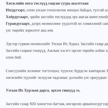
Хөгжлийн мега төслүүд гацсан суурь шалтгаан
Нэгдүгээрт,
олон улсын геополитик нөхцөл байдал, тусгай 
Хоёрдугаарт,
эдийн засгийн төслүүдэд эрх ашгаа шингээхийг
Гуравдугаарт,
дээрх нөлөөллөөс үүдэлтэй их хэмжээний са
улс төрийн зорилтот акц юм.
Эдгээр гурван нөлөөллийг Улсын Их Хурал, Засгийн газар да
Засгийн газрын гишүүд, Ажлын хэсэгт орсон төрийн албан х
олон бий.
Сонгуулийн холимог тогтолцоо, түүнээс бүрдсэн хамтарсан З
хөгжлийн түүхийг эхлүүлж чадсаныг дэлхийн улс орнуудын т
Улсын Их Хурлын дарга, эрхэм гишүүд ээ,
Засгийн газар 100 хоногтоо багтаж, өнгөрсөн арваннэгдүгээ