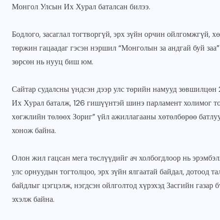
Монгол Улсын Их Хурал баталсан билээ.
JUNE 22, 2026
Бодлого, засаглал тогтворгүй, эрх зүйн орчин ойлгомжгүй, х
төржин гацаадаг гэсэн нэршил “Монголын за андгай буй заа
зөрсөн нь нууц биш юм.
Сайтар судалсны үндсэн дээр улс төрийн намууд зөвшилцөн 
Их Хурал баталж, 126 гишүүнтэй шинэ парламент холимог то
хөгжлийн төлөөх Зориг” үйл ажиллагааны хөтөлбөрөө батлуул
хонож байна.
Олон жил гацсан мега төслүүдийг ач холбогдлоор нь эрэмбэл
улс орнуудын тогтолцоо, эрх зүйн ялгаатай байдал, дотоод т
байдлыг цэгцэлж, нэгдсэн ойлголтод хүрэхэд Засгийн газар 
эхэлж байна.