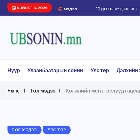
AUGUST 6, 2026
“Хүрээ цам-Даншиг на
мэдээ
Нүүр
Улаанбаатарын сонин
Улс төр
Дэлхийн 
Home
Гол мэдээ
Хөгжлийн мега төслүүд гацса
ГОЛ МЭДЭЭ
УЛС ТӨР