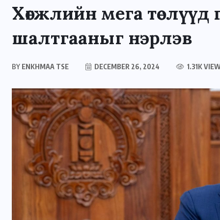
Хөгжлийн мега төслүүд 
шалтгааныг нэрлэв
BY
ENKHMAA TSE
DECEMBER 26, 2024
1.31K VIE