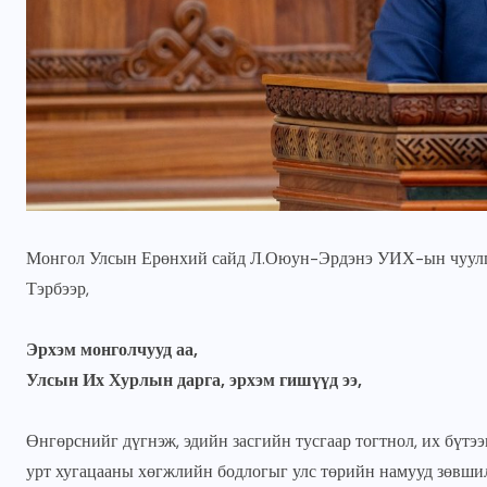
Монгол Улсын Ерөнхий сайд Л.Оюун-Эрдэнэ УИХ-ын чуулганд
Тэрбээр,
ГОЛ МЭДЭЭ
УЛААНБААТАРЫН СОНИН
Эрхэм монголчууд аа,
н
Жуковын хөшөөний ард
Улсын Их Хурлын дарга, эрхэм гишүүд ээ,
6000 ам метр газрын
зөвшөөрлийг цуцалж,
Өнгөрснийг дүгнэж, эдийн засгийн тусгаар тогтнол, их бүт
цэцэрлэгт хүрээлэн
урт хугацааны хөгжлийн бодлогыг улс төрийн намууд зөвшил
болгоно