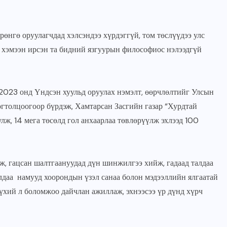
JUNE 23, 2026
өрөнгө оруулагчдад хэлсэндээ хүрдэггүй, том төслүүдээ улс
” хэмээн ирсэн та бидний язгуурын философиос нэлээдгүй
2023 онд Үндсэн хуульд оруулах нэмэлт, өөрчлөлтийг Улсын
гтолцоогоор бүрдэж, Хамтарсан Засгийн газар “Хурдтай
ж, 14 мега төсөлд гол анхаарлаа төвлөрүүлж эхлээд 100
ж, гацсан шалтгаануудад дүн шинжилгээ хийж, гадаад талдаа
алдаа намууд хоорондын үзэл санаа болон мэдээллийн ялгаатай
бүхий л боломжоо дайчлан ажиллаж, эхнээсээ үр дүнд хүрч