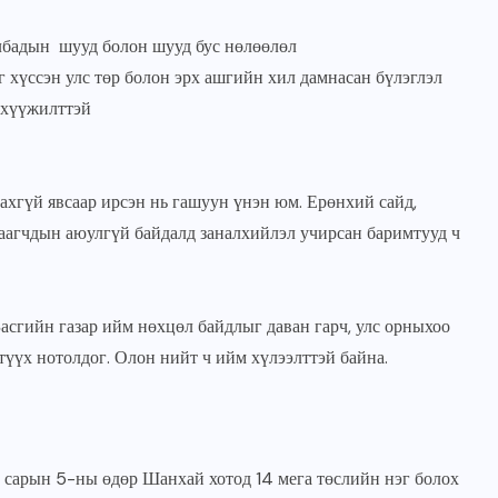
албадын шууд болон шууд бус нөлөөлөл
 хүссэн улс төр болон эрх ашгийн хил дамнасан бүлэглэл
нхүүжилттэй
ахгүй явсаар ирсэн нь гашуун үнэн юм. Ерөнхий сайд,
аагчдын аюулгүй байдалд заналхийлэл учирсан баримтууд ч
асгийн газар ийм нөхцөл байдлыг даван гарч, улс орныхоо
үүх нотолдог. Олон нийт ч ийм хүлээлттэй байна.
р сарын 5-ны өдөр Шанхай хотод 14 мега төслийн нэг болох