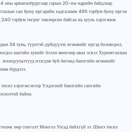
4 оны арванхоёрдугаар сарын 20-ны өдрийн байдлаар
имтлалын сан буюу иргэдийн хадгаламж 495 тэрбум буюу иргэн
 240 тэрбум төгрөг төвлөрсөн байгаа нь хууль хэрэгжиж
.
дын 34 хувь, түүнтэй дүйцүүлэх өгөөжийг иргэд боловсрол,
, ногдол ашгийн хувийг бэлэн мөнгөөр авах эсвэл Хуримтлалын
 зохицуулалтууд нээгдэж буй бөгөөд баялгийн өгөөжийг
ломж бүрдлээ.
а төсөл хэрэгжсэнээр Үндэсний баялгийн сангийн
оололтой байна.
лгөхөөс өөр сонголт Монгол Улсад байхгүй ээ. Шинэ төсөл