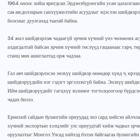
1964 оноос хойш яригдсан Эрдэнэбүрэнгийн усан цахилгаан 
сая ам.долларын санхүүжилтийн асуудлыг эцэслэн шийдвэрлэ
болсныг дуулгахад таатай байна.
34 жил шийдвэрлэж чадаагүй эрчим хүчний үнэ чөлөөлөх асу
алдагдалтай байсан эрчим хүчний төслүүд гацаанаас гарч, 
станц мөн ашиглалтад орж чадлаа.
Гал авч шийдвэрлэсэн энэхүү шийдвэр өнөөдөр хүнд ч, ирээд
шийдвэрүүдийн нэг гэдэгт эргэлзэхгүй байна. Энэхүү шийд
Ийм шийдвэрүүдийг гагцхүү холимог тогтолцоогоор бүрдсэн 
чадах билээ.
Ерөнхий сайдын булангийн орнуудад энэ сард хийсэн айлчла
хүчний экспортын хэлцлийг улс орнуудтай хийж чадвал эрч
оруулалтыг Монгол Улсад хийхэд бэлэн байгаагаа булангийн 