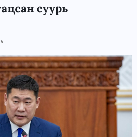
гацсан суурь
WS