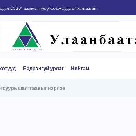
адам 2026” наадмын үеэр”Соёл-Эрдэнэ” хамтлагийн 55...
хотууд
Бадрангуй урлаг
Нийгэм
н суурь шалтгааныг нэрлэв