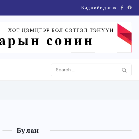
Биднийг дагах:
Булан