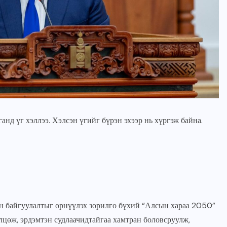
 үг хэллээ. Хэлсэн үгийг бүрэн эхээр нь хүргэж байна.
ГОЛ МЭДЭЭ
УЛААНБААТАРЫН СОНИН
“Хүрээ цам-Даншиг наадам
2026” наадмын үеэр”Соёл-
ээн байгуулалтыг өрнүүлэх зорилго бүхий “Алсын хараа 2050”
Эрдэнэ” хамтлагийн 55
цөж, эрдэмтэн судлаачидтайгаа хамтран боловсруулж,
жилийн ойн шоу болно