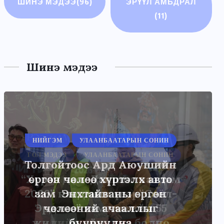
ШИНЭ МЭДЭЭ
(96)
ЭРҮҮЛ АМЬДРАЛ
(11)
Шинэ мэдээ
НИЙГЭМ
УЛААНБААТАРЫН СОНИН
Толгойтоос Ард Аюушийн
өргөн чөлөө хүртэлх авто
зам Энхтайваны өргөн
чөлөөний ачааллыг
бууруулна