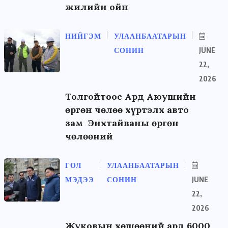
жилийн ойн
НИЙГЭМ
УЛААНБААТАРЫН
СОНИН
JUNE
22,
2026
Толгойтоос Ард Аюушийн
өргөн чөлөө хүртэлх авто
зам Энхтайваны өргөн
чөлөөний
ГОЛ
УЛААНБААТАРЫН
МЭДЭЭ
СОНИН
JUNE
22,
2026
Жуковын хөшөөний ард 6000