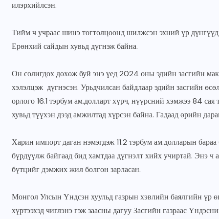
илэрхийлсэн.
Тийм ч учраас шинэ тогтолцоонд шилжсэн эхний үр дүнгүүд г
Ерөнхий сайдын хувьд дүгнэж байна.
Он солигдох дөхөж буй энэ үед 2024 оны эдийн засгийн мак
хэлэлцэж дүгнэсэн. Урьдчилсан байдлаар эдийн засгийн өсөл
орлого 16.1 тэрбум ам.долларт хүрч, нүүрсний хэмжээ 84 сая
хувьд түүхэн дээд амжилтад хүрсэн байна. Гадаад өрийн дара
Харин импорт даган нэмэгдэж 11.2 тэрбум ам.долларын бараа
бүрдүүлж байгаад бид хамтдаа дүгнэлт хийх учиртай. Энэ ч 
бүтцийг дэмжих жил болгон зарласан.
Монгол Улсын Үндсэн хуульд газрын хэвлийн баялгийн үр ө
хүртээхэд чиглэнэ гэж заасны дагуу Засгийн газраас Үндэсн