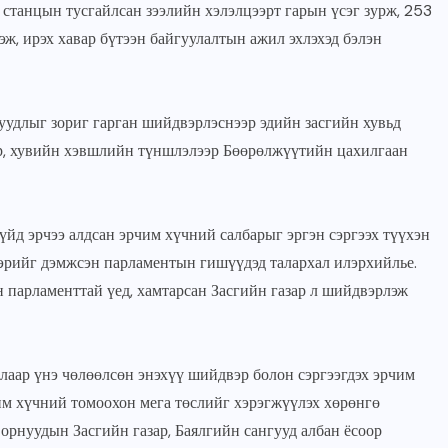
станцын тусгайлсан зээлийн хэлэлцээрт гарын үсэг зурж, 253
ж, ирэх хавар бүтээн байгуулалтын ажил эхлэхэд бэлэн
удлыг зориг гарган шийдвэрлэснээр эдийн засгийн хувьд
төр, хувийн хэвшлийн түншлэлээр Бөөрөлжүүтийн цахилгаан
үйд эрчээ алдсан эрчим хүчний салбарыг эргэн сэргээх түүхэн
вэрийг дэмжсэн парламентын гишүүдэд талархал илэрхийлье.
парламенттай үед, хамтарсан Засгийн газар л шийдвэрлэж
лаар үнэ чөлөөлсөн энэхүү шийдвэр болон сэргээгдэх эрчим
им хүчний томоохон мега төслийг хэрэгжүүлэх хөрөнгө
орнуудын Засгийн газар, Баялгийн сангууд албан ёсоор