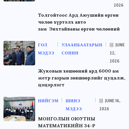
2026
Толгойтоос Ард Аюушийн өргөн
чөлөө хүртэлх авто
зам Энхтайваны өргөн чөлөөний
ГОЛ
УЛААНБААТАРЫН
JUNE
МЭДЭЭ
СОНИН
22,
2026
Жуковын хөшөөний ард 6000 ам
метр газрын зөвшөөрлийг цуцалж,
цэцэрлэгт
НИЙГЭМ
ШИНЭ
JUNE 16,
МЭДЭЭ
2026
МОНГОЛЫН ОЮУТНЫ
МАТЕМАТИКИЙН 34-Р