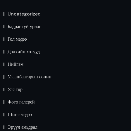
Uncategorized
Бадрангуй урлаг
Гол мэдээ
Дэлхийн хотууд
Нийгэм
Улаанбаатарын сонин
Улс төр
Фото галерей
Шинэ мэдээ
Эрүүл амьдрал