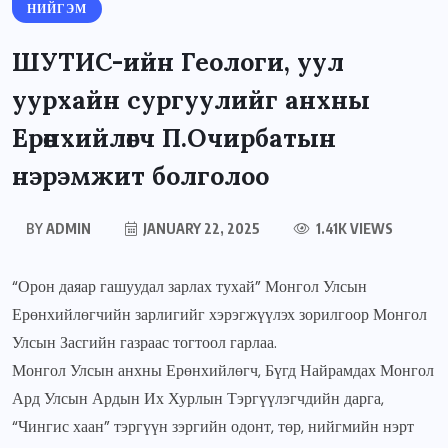
НИЙГЭМ
ШУТИС-ийн Геологи, уул
уурхайн сургуулийг анхны
Ерөнхийлөгч П.Очирбатын
нэрэмжит болголоо
BY
ADMIN
JANUARY 22, 2025
1.41K VIEWS
“Орон даяар гашуудал зарлах тухай” Монгол Улсын
Ерөнхийлөгчийн зарлигийг хэрэгжүүлэх зорилгоор Монгол
Улсын Засгийн газраас тогтоол гарлаа.
Монгол Улсын анхны Ерөнхийлөгч, Бүгд Найрамдах Монгол
Ард Улсын Ардын Их Хурлын Тэргүүлэгчдийн дарга,
“Чингис хаан” тэргүүн зэргийн одонт, төр, нийгмийн нэрт