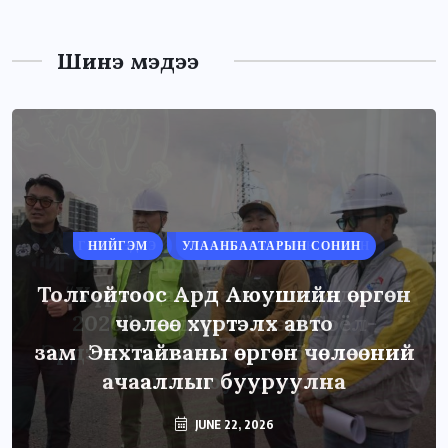
Шинэ мэдээ
НИЙГЭМ
УЛААНБААТАРЫН СОНИН
Толгойтоос Ард Аюушийн өргөн
чөлөө хүртэлх авто
зам Энхтайваны өргөн чөлөөний
ачааллыг бууруулна
JUNE 22, 2026