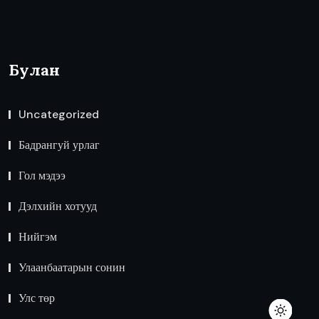
Булан
Uncategorized
Бадрангуй урлаг
Гол мэдээ
Дэлхийн хотууд
Нийгэм
Улаанбаатарын сонин
Улс төр