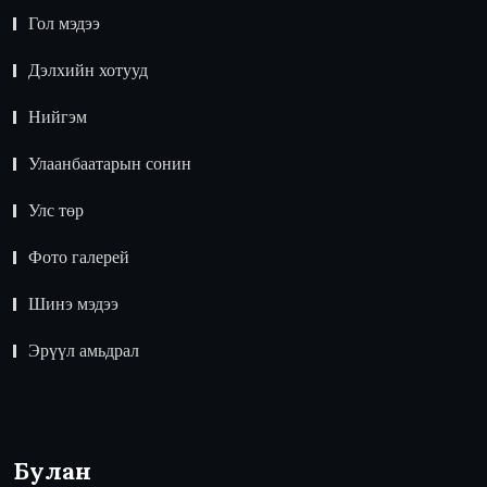
Гол мэдээ
Дэлхийн хотууд
Нийгэм
Улаанбаатарын сонин
Улс төр
Фото галерей
Шинэ мэдээ
Эрүүл амьдрал
Булан