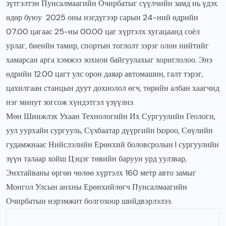
зүтгэлтэн Пунсалмаагийн Очирбатыг сүүлчийн замд нь үдэх
өдөр буюу 2025 оны нэгдүгээр сарын 24-ний өдрийн
07.00 цагаас 25-ны 00.00 цаг хүртэлх хугацаанд соёл
урлаг, биеийн тамир, спортын тоглолт зэрэг олон нийтийг
хамарсан арга хэмжээ зохион байгуулахыг хориглолоо. Энэ
өдрийн 12.00 цагт улс орон даяар автомашин, галт тэрэг,
цахилгаан станцын дуут дохиолол өгч, төрийн албан хаагчид
нэг минут зогсож хүндэтгэл үзүүлнэ.
Мөн Шинжлэх Ухаан Технологийн Их Сургуулийн Геологи,
уул уурхайн сургууль, Сүхбаатар дүүргийн Iхороо, Сөүлийн
гудамжнаас Нийслэлийн Ерөнхий боловсролын I сургуулийн
зүүн талаар хойш Цэцэг төвийн баруун урд уулзвар,
Энхтайваны өргөн чөлөө хүртэлх 160 метр авто замыг
Монгол Улсын анхны Ерөнхийлөгч Пунсалмаагийн
Очирбатын нэрэмжит болгохоор шийдвэрлэлээ.