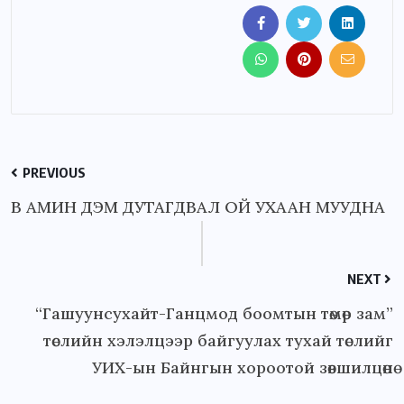
PREVIOUS
В АМИН ДЭМ ДУТАГДВАЛ ОЙ УХААН МУУДНА
NEXT
“Гашуунсухайт-Ганцмод боомтын төмөр зам”
төслийн хэлэлцээр байгуулах тухай төслийг
УИХ-ын Байнгын хороотой зөвшилцөнө