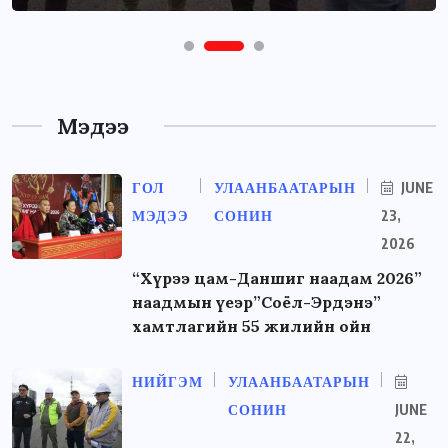
Мэдээ
ГОЛ
УЛААНБААТАРЫН
JUNE
МЭДЭЭ
СОНИН
23,
2026
“Хүрээ цам-Даншиг наадам 2026”
наадмын үеэр”Соёл-Эрдэнэ”
хамтлагийн 55 жилийн ойн
НИЙГЭМ
УЛААНБААТАРЫН
СОНИН
JUNE
22,