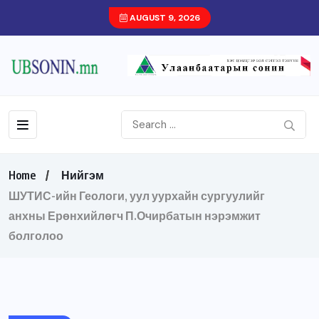
AUGUST 9, 2026
Home
Нийгэм
ШУТИС-ийн Геологи, уул уурхайн сургуулийг
анхны Ерөнхийлөгч П.Очирбатын нэрэмжит
болголоо