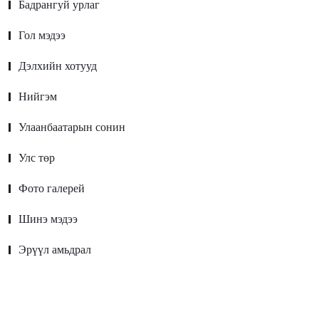
Бадрангуй урлаг
Гол мэдээ
Дэлхийн хотууд
Нийгэм
Улаанбаатарын сонин
Улс төр
Фото галерей
Шинэ мэдээ
Эрүүл амьдрал