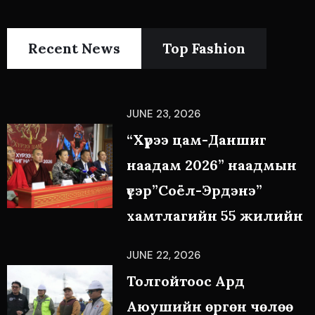
Recent News
Top Fashion
JUNE 23, 2026
“Хүрээ цам-Даншиг
наадам 2026” наадмын
үеэр”Соёл-Эрдэнэ”
хамтлагийн 55 жилийн
JUNE 22, 2026
Толгойтоос Ард
Аюушийн өргөн чөлөө