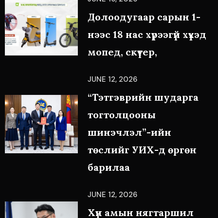
Долоодугаар сарын 1-
нээс 18 нас хүрээгүй хүүхэд
мопед, скүтер,
JUNE 12, 2026
“Тэтгэврийн шударга
тогтолцооны
шинэчлэл”-ийн
төслийг УИХ-д өргөн
барилаа
JUNE 12, 2026
Хүн амын нягтаршил