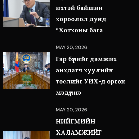
ихтэй байшин
хороолол дунд
“Хотхоны бага
MAY 20, 2026
Гэр бүлийг дэмжих
анхдагч хуулийн
төслийг УИХ-д өргөн
мэдүүлнэ
MAY 20, 2026
НИЙГМИЙН
ХАЛАМЖИЙГ