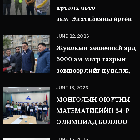
хүртэлх авто
зам Энхтайваны өргөн
JUNE 22, 2026
Жуковын хөшөөний ард
6000 ам метр газрын
зөвшөөрлийг цуцалж,
JUNE 16, 2026
МОНГОЛЫН ОЮУТНЫ
МАТЕМАТИКИЙН 34-Р
ОЛИМПИАД БОЛЛОО
JUNE 16, 2026