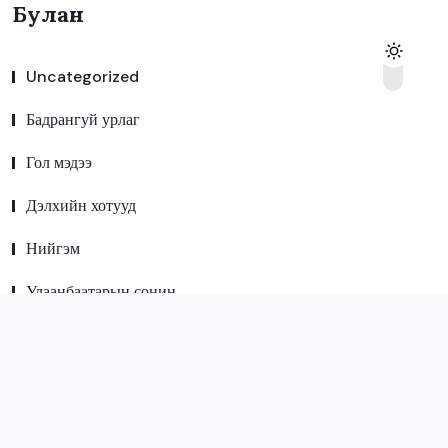
Булан
Uncategorized
Бадрангуй урлаг
Гол мэдээ
Дэлхийн хотууд
Нийгэм
Улаанбаатарын сонин
Улс төр
Фото галерей
Шинэ мэдээ