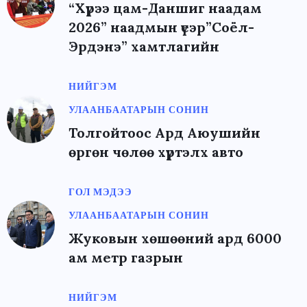
“Хүрээ цам-Даншиг наадам
2026” наадмын үеэр”Соёл-
Эрдэнэ” хамтлагийн
НИЙГЭМ
УЛААНБААТАРЫН СОНИН
Толгойтоос Ард Аюушийн
өргөн чөлөө хүртэлх авто
ГОЛ МЭДЭЭ
УЛААНБААТАРЫН СОНИН
Жуковын хөшөөний ард 6000
ам метр газрын
НИЙГЭМ