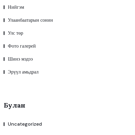
Нийгэм
Улаанбаатарын сонин
Улс төр
Фото галерей
Шинэ мэдээ
Эрүүл амьдрал
Булан
Uncategorized