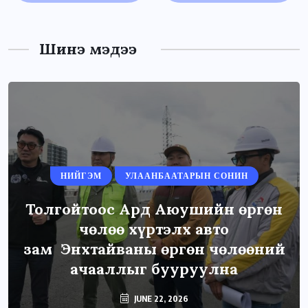
Шинэ мэдээ
НИЙГЭМ
УЛААНБААТАРЫН СОНИН
Толгойтоос Ард Аюушийн өргөн
чөлөө хүртэлх авто
зам Энхтайваны өргөн чөлөөний
ачааллыг бууруулна
JUNE 22, 2026