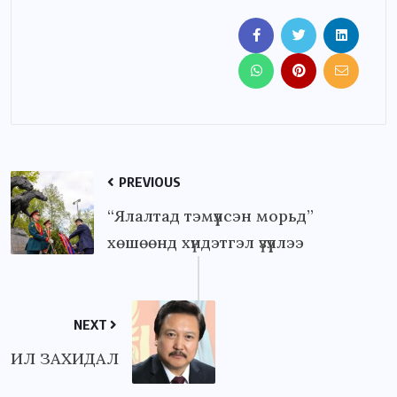
PREVIOUS
“Ялалтад тэмүүлсэн морьд”
хөшөөнд хүндэтгэл үзүүллээ
NEXT
ИЛ ЗАХИДАЛ