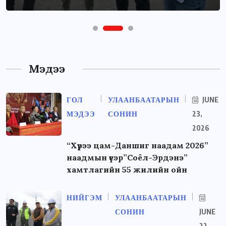
Мэдээ
ГОЛ
УЛААНБААТАРЫН
JUNE
МЭДЭЭ
СОНИН
23,
2026
“Хүрээ цам-Даншиг наадам 2026”
наадмын үеэр”Соёл-Эрдэнэ”
хамтлагийн 55 жилийн ойн
НИЙГЭМ
УЛААНБААТАРЫН
СОНИН
JUNE
22,