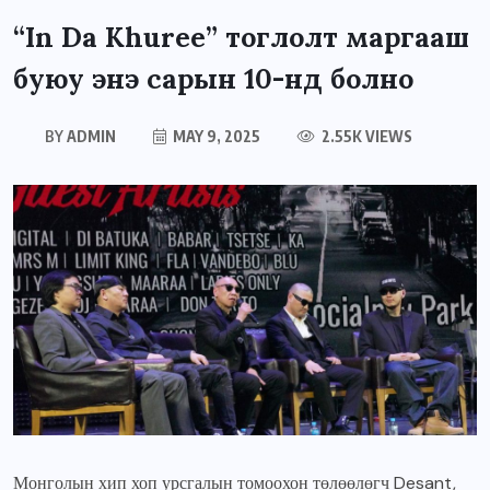
“In Da Khuree” тоглолт маргааш
буюу энэ сарын 10-нд болно
BY
ADMIN
MAY 9, 2025
2.55K VIEWS
Монголын хип хоп урсгалын томоохон төлөөлөгч Desant,