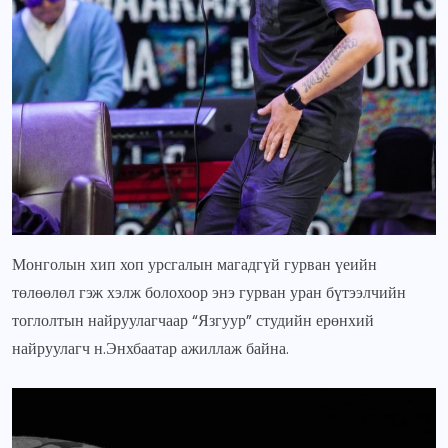
Монголын хип хоп урсгалын магадгүй гурван үеийн
төлөөлөл гэж хэлж болохоор энэ гурван уран бүтээлчийн
тоглолтын найруулагчаар “Язгуур” студийн ерөнхий
найруулагч н.Энхбаатар ажиллаж байна.