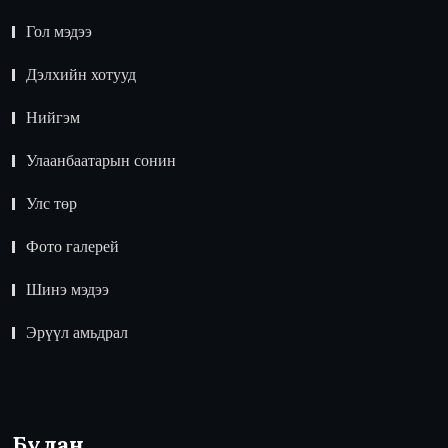
Гол мэдээ
Дэлхийн хотууд
Нийгэм
Улаанбаатарын сонин
Улс төр
Фото галерей
Шинэ мэдээ
Эрүүл амьдрал
Булан