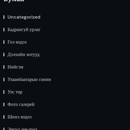
Uncategorized
Бадрангуй урлаг
Гол мэдээ
Дэлхийн хотууд
Нийгэм
Улаанбаатарын сонин
Улс төр
Фото галерей
Шинэ мэдээ
Эрүүл амьдрал