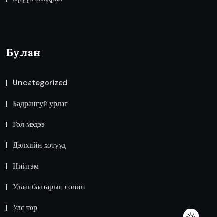
Булан
Uncategorized
Бадрангуй урлаг
Гол мэдээ
Дэлхийн хотууд
Нийгэм
Улаанбаатарын сонин
Улс төр