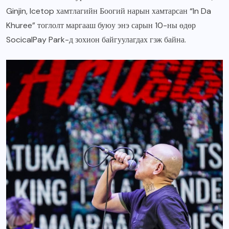
Ginjin, Icetop хамтлагийн Боогий нарын хамтарсан “In Da
Khuree” тоглолт маргааш буюу энэ сарын 10-ны өдөр
SocicalPay Park-д зохион байгуулагдах гэж байна.