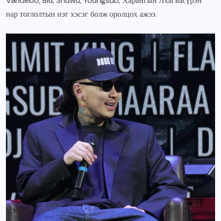
Vandebo, Blu, Shuwu, Youngsub, Харангын Лхагвасүрэн
нар тоглолтын нэг хэсэг болж оролцох ажээ.