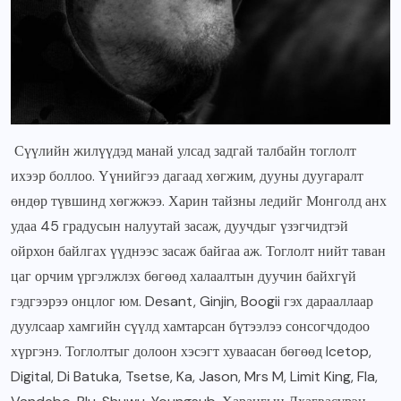
Сүүлийн жилүүдэд манай улсад задгай талбайн тоглолт
ихээр боллоо. Үүнийгээ дагаад хөгжим, дууны дуугаралт
өндөр түвшинд хөгжжээ. Харин тайзны ледийг Монголд анх
удаа 45 градусын налуутай засаж, дуучдыг үзэгчидтэй
ойрхон байлгах үүднээс засаж байгаа аж. Тоглолт нийт таван
цаг орчим үргэлжлэх бөгөөд халаалтын дуучин байхгүй
гэдгээрээ онцлог юм. Desant, Ginjin, Boogii гэх дарааллаар
дуулсаар хамгийн сүүлд хамтарсан бүтээлээ сонсогчдодоо
хүргэнэ. Тоглолтыг долоон хэсэгт хуваасан бөгөөд Icetop,
Digital, Di Batuka, Tsetse, Ka, Jason, Mrs M, Limit King, Fla,