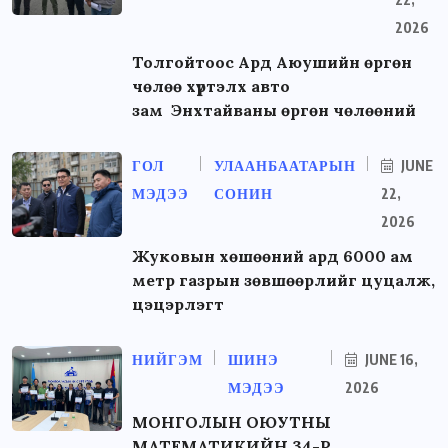
2026
Толгойтоос Ард Аюушийн өргөн
чөлөө хүртэлх авто
зам Энхтайваны өргөн чөлөөний
ГОЛ
УЛААНБААТАРЫН
JUNE
МЭДЭЭ
СОНИН
22,
2026
Жуковын хөшөөний ард 6000 ам
метр газрын зөвшөөрлийг цуцалж,
цэцэрлэгт
НИЙГЭМ
ШИНЭ
JUNE 16,
МЭДЭЭ
2026
МОНГОЛЫН ОЮУТНЫ
МАТЕМАТИКИЙН 34-Р