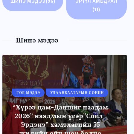
ШИНЭ МЭДЭЭ
(96)
ЭРҮҮЛ АМЬДРАЛ
(11)
Шинэ мэдээ
НИЙГЭМ
УЛААНБААТАРЫН СОНИН
Толгойтоос Ард Аюушийн
өргөн чөлөө хүртэлх авто
зам Энхтайваны өргөн
чөлөөний ачааллыг
бууруулна