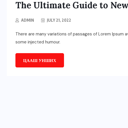
The Ultimate Guide to New
ADMIN
JULY 21, 2022
There are many variations of passages of Lorem Ipsum ava
some injected humour.
ЦААШ УНШИХ
ГОЛ МЭДЭЭ
УЛААНБААТАРЫН СОНИН
н
Жуковын хөшөөний ард
6000 ам метр газрын
зөвшөөрлийг цуцалж,
цэцэрлэгт хүрээлэн
болгоно