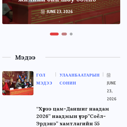
JUNE 22, 2026
Мэдээ
ГОЛ
УЛААНБААТАРЫН
МЭДЭЭ
СОНИН
JUNE
23,
2026
“Хүрээ цам-Даншиг наадам
2026” наадмын үеэр”Соёл-
Эрдэнэ” хамтлагийн 55