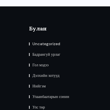
Булан
Uncategorized
Бадрангуй урлаг
Гол мэдээ
Дэлхийн хотууд
Нийгэм
Улаанбаатарын сонин
Улс төр