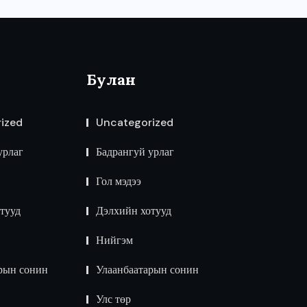
Булан
ized
Uncategorized
урлаг
Бадрангуй урлаг
Гол мэдээ
тууд
Дэлхийн хотууд
Нийгэм
рын сонин
Улаанбаатарын сонин
Улс төр