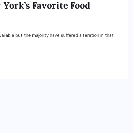
 York’s Favorite Food
ilable but the majority have suffered alteration in that
ГОЛ МЭДЭЭ
УЛААНБААТАРЫН СОНИН
“Хүрээ цам-Даншиг наадам
2026” наадмын үеэр”Соёл-
Эрдэнэ” хамтлагийн 55
жилийн ойн шоу болно