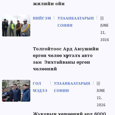
жилийн ойн
НИЙГЭМ
УЛААНБААТАРЫН
СОНИН
JUNE
22,
2026
Толгойтоос Ард Аюушийн
өргөн чөлөө хүртэлх авто
зам Энхтайваны өргөн
чөлөөний
ГОЛ
УЛААНБААТАРЫН
МЭДЭЭ
СОНИН
JUNE
22,
2026
Жуковын хөшөөний ард 6000