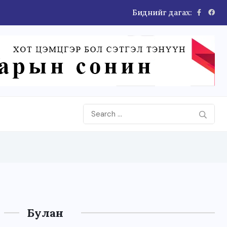
Биднийг дагах:
Булан