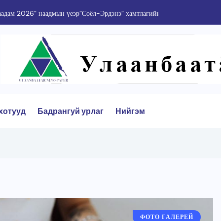
адам 2026” наадмын үеэр”Соёл-Эрдэнэ” хамтлагийн 55...
хотууд
Бадрангуй урлаг
Нийгэм
ФОТО ГАЛЕРЕЙ