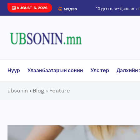
AUGUST 6, 2026
“Хүрээ цам-Даншиг на
мэдээ
Нүүр
Улаанбаатарын сонин
Улс төр
Дэлхийн 
ubsonin
Blog
Feature
>
>