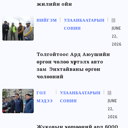
жилийн ойн
НИЙГЭМ
УЛААНБААТАРЫН
СОНИН
JUNE
22,
2026
Толгойтоос Ард Аюушийн
өргөн чөлөө хүртэлх авто
зам Энхтайваны өргөн
чөлөөний
ГОЛ
УЛААНБААТАРЫН
МЭДЭЭ
СОНИН
JUNE
22,
2026
Жуковын хөшөөний ард 6000