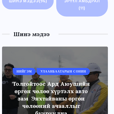
ШИНЭ МЭДЭЭ
(96)
ЭРҮҮЛ АМЬДРАЛ
(11)
Шинэ мэдээ
НИЙГЭМ
УЛААНБААТАРЫН СОНИН
Толгойтоос Ард Аюушийн
өргөн чөлөө хүртэлх авто
зам Энхтайваны өргөн
чөлөөний ачааллыг
бууруулна