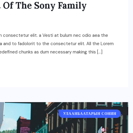
t Of The Sony Family
n consectetur elit. a Vesti at bulum nec odio aea the
nd to fadolorit to the consectetur elit. All the Lorem
redefined chunks as dum necessary making this […]
ГОЛ МЭДЭЭ
УЛААНБААТАРЫН СОНИН
“Хүрээ цам-Даншиг наадам
2026” наадмын үеэр”Соёл-
УЛААНБААТАРЫН СОНИН
Эрдэнэ” хамтлагийн 55
жилийн ойн шоу болно