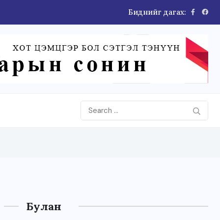
Биднийг дагах:
Булан