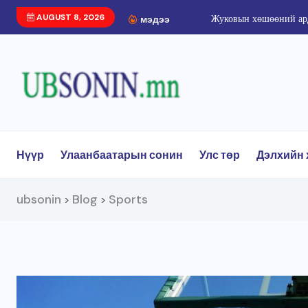
AUGUST 8, 2026
Жуковын хөшөөний ард
мэдээ
Нүүр
Улаанбаатарын сонин
Улс төр
Дэлхийн 
ubsonin
Blog
Sports
>
>