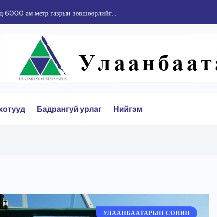
 6000 ам метр газрын зөвшөөрлийг...
хотууд
Бадрангуй урлаг
Нийгэм
УЛААНБААТАРЫН СОНИН