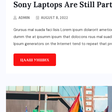
Sony Laptops Are Still Par
ADMIN
AUGUST 8, 2022
Grursus mal suada faci lisis Lorem ipsum dolarorit ametio
dumm the at ipsumm ipsum that dolocons rsus mal suada a
Ipsum generators on the Internet tend to repeat that p
ЦААШ УНШИХ
ГОЛ МЭДЭЭ
УЛААНБААТАРЫН СОНИН
н
Жуковын хөшөөний ард
6000 ам метр газрын
зөвшөөрлийг цуцалж,
цэцэрлэгт хүрээлэн
болгоно