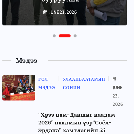
JUNE 22, 2026
Мэдээ
ГОЛ
УЛААНБААТАРЫН
МЭДЭЭ
СОНИН
JUNE
23,
2026
“Хүрээ цам-Даншиг наадам
2026” наадмын үеэр”Соёл-
Эрдэнэ” хамтлагийн 55