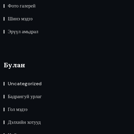
Фото галерей
Шинэ мэдээ
Эрүүл амьдрал
Булан
Uncategorized
Бадрангуй урлаг
Гол мэдээ
Дэлхийн хотууд