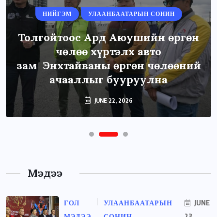
НИЙГЭМ
УЛААНБААТАРЫН СОНИН
Толгойтоос Ард Аюушийн өргөн
чөлөө хүртэлх авто
зам Энхтайваны өргөн чөлөөний
ачааллыг бууруулна
JUNE 22, 2026
Мэдээ
ГОЛ
УЛААНБААТАРЫН
JUNE
МЭДЭЭ
СОНИН
23,