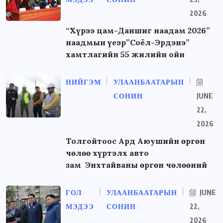
2026
“Хүрээ цам-Даншиг наадам 2026”
наадмын үеэр”Соёл-Эрдэнэ”
хамтлагийн 55 жилийн ойн
НИЙГЭМ
УЛААНБААТАРЫН
СОНИН
JUNE
22,
2026
Толгойтоос Ард Аюушийн өргөн
чөлөө хүртэлх авто
зам Энхтайваны өргөн чөлөөний
ГОЛ
УЛААНБААТАРЫН
JUNE
МЭДЭЭ
СОНИН
22,
2026