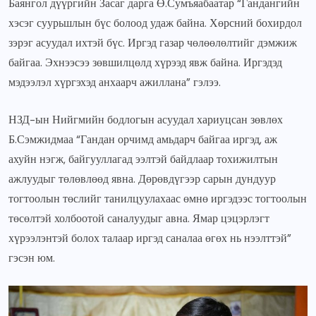
Баянгол дүүргийн Засаг дарга Ө.Сумъяабаатар “Гандангийн
хэсэг суурьшлын бүс болоод удаж байна. Хөрсний бохирдол
зэрэг асуудал ихтэй бүс. Иргэд газар чөлөөлөлтийг дэмжиж
байгаа. Эхнээсээ зөвшилцөлд хүрээд явж байна. Иргэдэд
мэдээлэл хүргэхэд анхаарч ажиллана” гэлээ.
НЗД-ын Нийгмийн бодлогын асуудал хариуцсан зөвлөх
Б.Сэмжидмаа “Гандан орчимд амьдарч байгаа иргэд, аж
ахуйн нэгж, байгууллагад ээлтэй байдлаар тохижилтын
ажлуудыг төлөвлөөд явна. Дөрөвдүгээр сарын дундуур
тогтоолын төслийг танилцуулахаас өмнө иргэдээс тогтоолын
төсөлтэй холбоотой саналуудыг авна. Ямар цэцэрлэгт
хүрээлэнтэй болох талаар иргэд саналаа өгөх нь нээлттэй”
гэсэн юм.