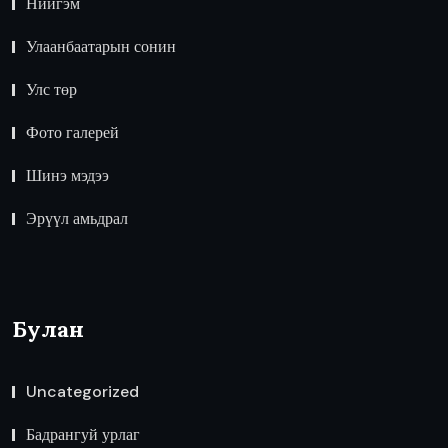
Нийгэм
Улаанбаатарын сонин
Улс төр
Фото галерей
Шинэ мэдээ
Эрүүл амьдрал
Булан
Uncategorized
Бадрангуй урлаг