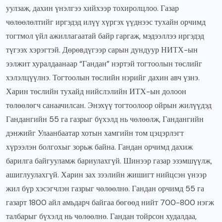
уулзаж, дахин үнэлгээ хийхээр тохиролцлоо. Газар
чөлөөлөлтийг иргэдэд илүү хүргэх үүднээс тухайн орчимд
тогтмол үйл ажиллагаатай байр гаргаж, мэдээллээ иргэдэд
түгээх хэрэгтэй. Дөрөвдүгээр сарын дундуур НИТХ-ын
ээлжит хуралдаанаар “Гандан” нэртэй тогтоолын төслийг
хэлэлцүүлнэ. Тогтоолын төслийн нэрийг дахин авч үзнэ.
Харин төслийн тухайд нийслэлийн ИТХ-ын долоон
төлөөлөгч санаачилсан. Энэхүү тогтоолоор ойрын жилүүдэд
Гандангийн 55 га газрыг бүхэлд нь чөлөөлж, Гандангийн
дэнжийг Улаанбаатар хотын хамгийн том цэцэрлэгт
хүрээлэн болгохыг зорьж байна. Гандан орчимд дахиж
барилга байгууламж бариулахгүй. Шинээр газар эзэмшүүлж,
ашиглуулахгүй. Харин зах зээлийн жишигт нийцсэн үнээр
жил бүр хэсэгчлэн газрыг чөлөөлнө. Гандан орчимд 55 га
газарт 1800 айл амьдарч байгаа бөгөөд нийт 700-800 нэгж
талбарыг бүхэлд нь чөлөөлнө. Гандан тойрсон худалдаа,