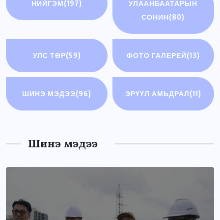
НИЙГЭМ
(197)
УЛААНБААТАРЫН
СОНИН
(80)
УЛС ТӨР
(59)
ФОТО ГАЛЕРЕЙ
(13)
ШИНЭ МЭДЭЭ
(96)
ЭРҮҮЛ АМЬДРАЛ
(11)
Шинэ мэдээ