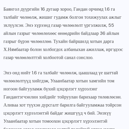
Баянгол дүүргийн 16 дугаар хороо, Гандан орчимд 1.6 га
талбайг чөлөөлж, жишиг гудамж болгон тохижуулах ажлыг
эхлүүлсэн. Энэ хүрээнд газар чөлөөлөлт үргэлжилж, 55
айлын газрыг чөлөөлөхөөс өнөөдрийн байдлаар 36 айлын
газрыг бүрэн чөлөөллөө. Тухайн байршилд хотын дарга
Х.Нямбаатар болон холбогдох албаныхан ажиллаж, иргэдээс
газар чөлөөлөлттэй холбоотой санал сонслоо.
Энэ онд нийт 1.6 га талбайг чөлөөлж, цаашлаад үе шаттай
чөлөөлөлтүүд хийгдэж, Улаанбаатар хотын хамгийн том
ногоон байгууламж бүхий цэцэрлэгт хүрээлэнг
Гандантэгчэнлин хийдийг тойруулан барихаар төлөвлөсөн.
Аливаа хот түүхэн дурсгалт барилга байгууламжаа тойрсон
цэцэрлэгт хүрээлэнтэй байдаг жишгүүд ч бий. Энэхүү
Улаанбаатар хотын томоохон цэцэрлэгт хүрээлэнтэй