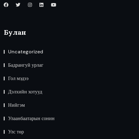
Булан
Uncategorized
Бадрангуй урлаг
Гол мэдээ
Дэлхийн хотууд
Нийгэм
Улаанбаатарын сонин
Улс төр