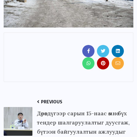
PREVIOUS
Дөрөвдүгээр сарын 15-наас өмнө бүх
тендер шалгаруулалтыг дуусгаж,
бүтээн байгуулалтын ажлуудыг