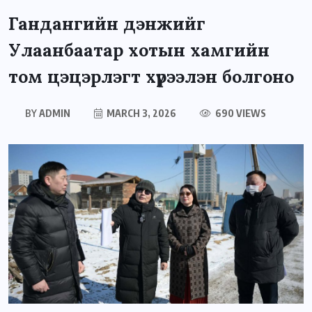
Гандангийн дэнжийг
Улаанбаатар хотын хамгийн
том цэцэрлэгт хүрээлэн болгоно
BY
ADMIN
MARCH 3, 2026
690 VIEWS