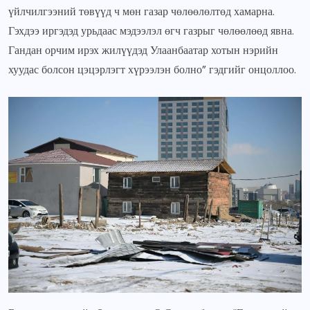
үйлчилгээний төвүүд ч мөн газар чөлөөлөлтөд хамарна.
Гэхдээ иргэдэд урьдаас мэдээлэл өгч газрыг чөлөөлөөд явна.
Гандан орчим ирэх жилүүдэд Улаанбаатар хотын нэрийн
хуудас болсон цэцэрлэгт хүрээлэн болно” гэдгийг онцоллоо.