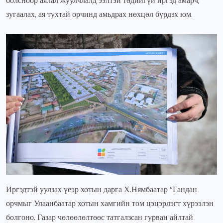
болсноор аялал жуулчлалд ээлтэй төдийгүй иргэд амарч,
зугаалах, ая тухтай орчинд амьдрах нөхцөл бүрдэх юм.
Иргэдтэй уулзах үеэр хотын дарга Х.Нямбаатар “Гандан
орчмыг Улаанбаатар хотын хамгийн том цэцэрлэгт хүрээлэн
болгоно. Газар чөлөөлөлтөөс татгалзсан гурван айлтай