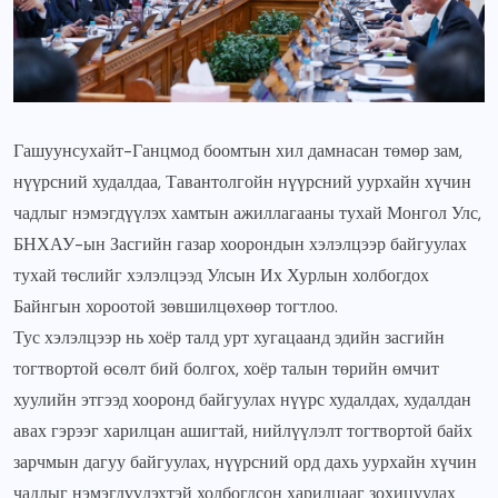
Гашуунсухайт-Ганцмод боомтын хил дамнасан төмөр зам,
нүүрсний худалдаа, Тавантолгойн нүүрсний уурхайн хүчин
чадлыг нэмэгдүүлэх хамтын ажиллагааны тухай Монгол Улс,
БНХАУ-ын Засгийн газар хоорондын хэлэлцээр байгуулах
тухай төслийг хэлэлцээд Улсын Их Хурлын холбогдох
Байнгын хороотой зөвшилцөхөөр тогтлоо.
Тус хэлэлцээр нь хоёр талд урт хугацаанд эдийн засгийн
тогтвортой өсөлт бий болгох, хоёр талын төрийн өмчит
хуулийн этгээд хооронд байгуулах нүүрс худалдах, худалдан
авах гэрээг харилцан ашигтай, нийлүүлэлт тогтвортой байх
зарчмын дагуу байгуулах, нүүрсний орд дахь уурхайн хүчин
чадлыг нэмэгдүүлэхтэй холбогдсон харилцааг зохицуулах