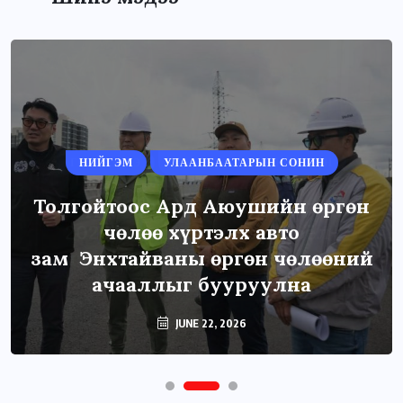
НИЙГЭМ
УЛААНБААТАРЫН СОНИН
Толгойтоос Ард Аюушийн өргөн
чөлөө хүртэлх авто
зам Энхтайваны өргөн чөлөөний
ачааллыг бууруулна
JUNE 22, 2026