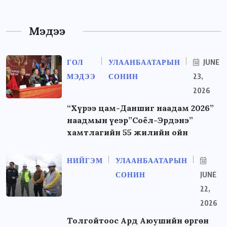
Мэдээ
ГОЛ
УЛААНБААТАРЫН
JUNE
МЭДЭЭ
СОНИН
23,
2026
“Хүрээ цам-Даншиг наадам 2026”
наадмын үеэр”Соёл-Эрдэнэ”
хамтлагийн 55 жилийн ойн
НИЙГЭМ
УЛААНБААТАРЫН
СОНИН
JUNE
22,
2026
Толгойтоос Ард Аюушийн өргөн