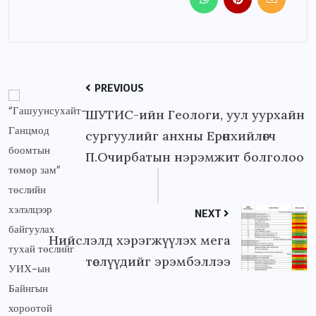
PREVIOUS
ШУТИС-ийн Геологи, уул уурхайн
сургуулийг анхны Ерөнхийлөгч
П.Очирбатын нэрэмжит болголоо
NEXT
Нийслэлд хэрэгжүүлэх мега
төслүүдийг эрэмбэллээ