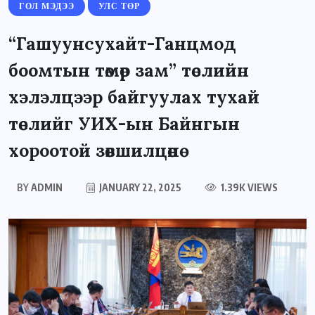
ГОЛ МЭДЭЭ
УЛС ТӨР
“Гашуунсухайт-Ганцмод
боомтын төмөр зам” төслийн
хэлэлцээр байгуулах тухай
төслийг УИХ-ын Байнгын
хороотой зөвшилцөнө
BY
ADMIN
JANUARY 22, 2025
1.39K VIEWS