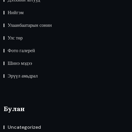
Нийгэм
Улаанбаатарын сонин
Улс төр
Фото галерей
Шинэ мэдээ
Эрүүл амьдрал
Булан
Uncategorized