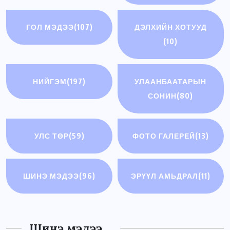
ГОЛ МЭДЭЭ
(107)
ДЭЛХИЙН ХОТУУД
(10)
НИЙГЭМ
(197)
УЛААНБААТАРЫН
СОНИН
(80)
УЛС ТӨР
(59)
ФОТО ГАЛЕРЕЙ
(13)
ШИНЭ МЭДЭЭ
(96)
ЭРҮҮЛ АМЬДРАЛ
(11)
Шинэ мэдээ