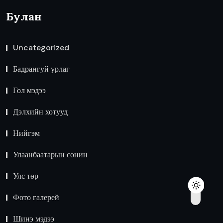
Булан
Uncategorized
Бадрангуй урлаг
Гол мэдээ
Дэлхийн хотууд
Нийгэм
Улаанбаатарын сонин
Улс төр
Фото галерей
Шинэ мэдээ