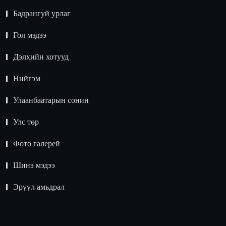
Бадрангуй урлаг
Гол мэдээ
Дэлхийн хотууд
Нийгэм
Улаанбаатарын сонин
Улс төр
Фото галерей
Шинэ мэдээ
Эрүүл амьдрал