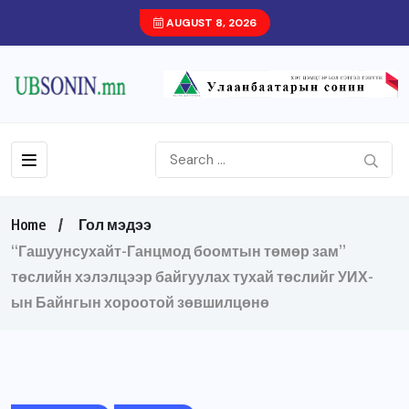
AUGUST 8, 2026
Home
Гол мэдээ
“Гашуунсухайт-Ганцмод боомтын төмөр зам”
төслийн хэлэлцээр байгуулах тухай төслийг УИХ-
ын Байнгын хороотой зөвшилцөнө