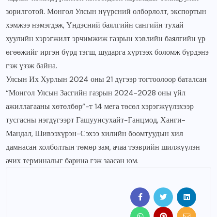
зорилготой. Монгол Улсын нүүрсний олборлолт, экспортын
хэмжээ нэмэгдэж, Үндэсний баялгийн сангийн тухай
хуулийн хэрэгжилт эрчимжиж газрын хэвлийн баялгийн үр
өгөөжийг иргэн бүрд тэгш, шударга хүртээх боломж бүрдэнэ
гэж үзэж байна.
Улсын Их Хурлын 2024 оны 21 дүгээр тогтоолоор баталсан
“Монгол Улсын Засгийн газрын 2024-2028 оны үйл
ажиллагааны хөтөлбөр”-т 14 мега төсөл хэрэгжүүлэхээр
тусгасны нэгдүгээрт Гашуунсухайт-Ганцмод, Ханги-
Мандал, Шивээхүрэн-Сэхээ хилийн боомтуудын хил
дамнасан холболтын төмөр зам, ачаа тээврийн шилжүүлэн
ачих терминалыг барина гэж заасан юм.