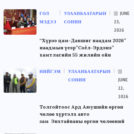
ГОЛ
УЛААНБААТАРЫН
JUNE
МЭДЭЭ
СОНИН
23,
2026
“Хүрээ цам-Даншиг наадам 2026”
наадмын үеэр”Соёл-Эрдэнэ”
хамтлагийн 55 жилийн ойн
НИЙГЭМ
УЛААНБААТАРЫН
СОНИН
JUNE
22,
2026
Толгойтоос Ард Аюушийн өргөн
чөлөө хүртэлх авто
зам Энхтайваны өргөн чөлөөний