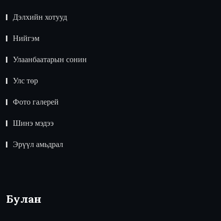
Дэлхийн хотууд
Нийгэм
Улаанбаатарын сонин
Улс төр
Фото галерей
Шинэ мэдээ
Эрүүл амьдрал
Булан