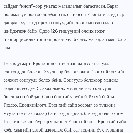
сайдыг “кноп”-оор унагах магадлалыг багасгасан. Бараг
боломжгүй болгосон. Өмнө нь огцорсон Ерөнхий сайд нар
дандаа чуулганд ирсэн гишүүдийн олонхын саналаар
шийдэгдэж байв. Одоо 126 гишүүний олонх гэдэг
пропорциональ тогтолцоотой үед бүрдэх магадлал маш бага
юм.
Гуравдугаарт, Ерөнхийлөгч зургаан жилээр нэг удаа
сонгогддог болсон. Хуучнаар бол энэ жил Ерөнхийлөгчийн
ээлжит сонгууль болох байв. Сонгууль болохоор манайд
яадаг билээ дээ. Ядахад өмнөх жилд нь том сонгууль
болчихсон байдаг. Одоо бол тийм зүйл байхгүй байна.
Гэхдээ, Ерөнхийлөгч, Ерөнхий сайд хоёрыг эв түнжин
муутай байгаа талаар байсгээд л яриад, бичээд л байгаа юм.
Гэвч ингэж янз бүрээр ярьсан ч Ерөнхийлөгч, Ерөнхий сайд
хоёр хамгийн эвтэй ажиллаж байгааг төрийн бүх түвшинд