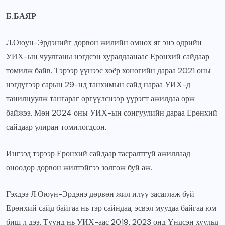
Б.БАЯР
Л.Оюун-Эрдэнийг дөрвөн жилийн өмнөх яг энэ өдрийн
УИХ-ын чуулганы нэгдсэн хуралдаанаас Ерөнхий сайдаар
томилж байв. Тэрээр үүнээс хоёр хоногийн дараа 2021 оны
нэгдүгээр сарын 29-нд танхимын сайд нараа УИХ-д
танилцуулж тангараг өргүүлснээр үүрэгт ажилдаа орж
байжээ. Мөн 2024 оны УИХ-ын сонгуулийн дараа Ерөнхий
сайдаар улиран томилогдсон.
Ингээд тэрээр Ерөнхий сайдаар тасралтгүй ажиллаад
өнөөдөр дөрвөн жилтэйгээ золгож буй аж.
Гэхдээ Л.Оюун-Эрдэнэ дөрвөн жил илүү засаглаж буй
Ерөнхий сайд байгаа нь тэр сайндаа, эсвэл муудаа байгаа юм
биш л дээ. Түүнд нь УИХ-аас 2019, 2023 онд Үндсэн хуульд