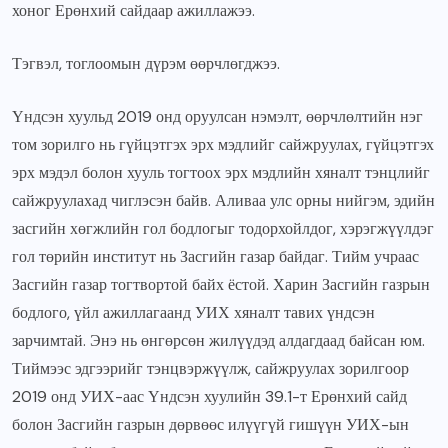
хоног Ерөнхий сайдаар ажиллажээ.
Тэгвэл, тоглоомын дүрэм өөрчлөгджээ.
Үндсэн хуульд 2019 онд оруулсан нэмэлт, өөрчлөлтийн нэг
том зорилго нь гүйцэтгэх эрх мэдлийг сайжруулах, гүйцэтгэх
эрх мэдэл болон хууль тогтоох эрх мэдлийн хяналт тэнцлийг
сайжруулахад чиглэсэн байв. Аливаа улс орны нийгэм, эдийн
засгийн хөгжлийн гол бодлогыг тодорхойлдог, хэрэгжүүлдэг
гол төрийн институт нь Засгийн газар байдаг. Тийм учраас
Засгийн газар тогтвортой байх ёстой. Харин Засгийн газрын
бодлого, үйл ажиллагаанд УИХ хяналт тавих үндсэн
зарчимтай. Энэ нь өнгөрсөн жилүүдэд алдагдаад байсан юм.
Тиймээс эдгээрийг тэнцвэржүүлж, сайжруулах зорилгоор
2019 онд УИХ-аас Үндсэн хуулийн 39.1-т Ерөнхий сайд
болон Засгийн газрын дөрвөөс илүүгүй гишүүн УИХ-ын