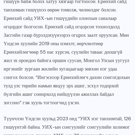
гишүүн байж болох хатуу хязгаар тогтоосон. Ерөнхий сайд
танхимын гишүүнээ өөрөө томилж, чөлөөлдөг болсон.
Ерөнхий сайд УИХ-ын гишүүдийн олонхын саналаар
огцордог болгосон. Ерөнхий сайд огцорсон тохиолдолд
Засгийн газар бүрэлдэхүүнээрээ огцрох заалт оруулсан. Мөн
Үндсэн хуулийн 2019 оны нэмэлт, өөрчлөлтөөр
Ерөнхийлөгчөөр 55 нас хүрсэн, сүүлийн таваас доошгүй
жил эх орондоо байнга оршин суусан, Монгол Улсын уугуул
иргэнийг зургаан жилийн хугацаагаар зөвхөн нэг удаа
сонгох болсон. “Ингэснээр Ерөнхийлөгч дахин сонгогдохын
тулд улс төрийн намын явцуу эрх ашиг, эсхүл тодорхой
бүлгийн ашиг сонирхолд нийцүүлэн ажиллах байдал
зогсоно” гэж хууль тогтоогчид үзсэн.
Түүнчлэн Үндсэн хуульд 2023 онд “УИХ нэг танхимтай, 126
гишүүнтэй байна. УИХ-ын сонгуулийг сонгуулийн холимог