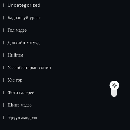
Uncategorized
Бадрангуй урлаг
Гол мэдээ
Дэлхийн хотууд
Нийгэм
Улаанбаатарын сонин
Улс төр
Фото галерей
Шинэ мэдээ
Эрүүл амьдрал