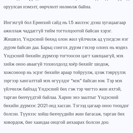
оруулсан нэмэлт, өөрчлөлт нөлөөлж байна.
Ингэхгүй бол Ерөнхий сайд нь 1.5 жилээс дээш хугацаагаар
ажиллаж чаддаггүй тийм тогтолцоотой байсан хэрэг.
Жишвэл, Үндэсний бөхөд олон жил үйлчилж ад үзэгдсэн нэг
дүрэм байсан даа. Барьц сонгох дүрэм гэхээр олонх нь мэднэ.
Үндэсний бөхийн дүрмээр тогтоосон цагт хаялцаагүй, мэх
хийж оноо аваагүй тохиолдолд хоёр бөхийг шодож,
хожсоноор нь эсрэг бөхийн араар тойруулж, цээж тэврүүлэх
зэргээр хангалттай мэх өгүүлдэг “мэх” байсан юм. Тэр мэх
үйлчилж байхад Үндэсний бөх гэж тэр чигтээ жин ихтэй,
тарган бөхчүүдтэй байлаа. Харин энэ заалтыг Үндэсний
бөхийн дүрмээс 2021 онд хассан. Тэгээд цагаар оноо тооцдог
болсон. Түүнээс хойш бөхчүүдийн жин багасаж, тарган бөх
ховордож, бие хаандаа онцгой анхаарах болсон доо.