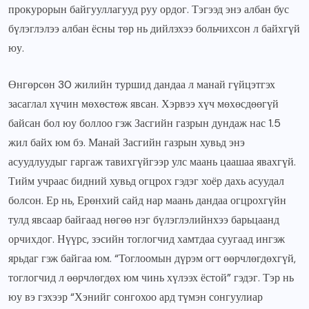
прокурорын байгууллагууд руу ордог. Тэгээд энэ албан бус
бүлэглэлээ албан ёсны төр нь дийлэхээ больчихсон л байхгүй
юу.
Өнгөрсөн 30 жилийн туршид дандаа л манай гүйцэтгэх
засаглал хүчин мөхөстөж явсан. Хэрвээ хүч мөхөсдөөгүй
байсан бол юу боллоо гэж Засгийн газрын дундаж нас 1.5
жил байх юм бэ. Манай Засгийн газрын хувьд энэ
асуудлуудыг гаргаж тавихгүйгээр улс маань цаашаа явахгүй.
Тийм учраас бидний хувьд огцрох гэдэг хоёр дахь асуудал
болсон. Ер нь, Ерөнхий сайд нар маань дандаа огцрохгүйн
тулд явсаар байгаад нөгөө нэг бүлэглэлийнхээ барьцаанд
орчихдог. Нүүрс, зэсийн тоглогчид хамтдаа суугаад ингэж
ярьдаг гэж байгаа юм. “Тоглоомын дүрэм огт өөрчлөгдөхгүй,
тоглогчид л өөрчлөгдөх юм чинь хүлээх ёстой” гэдэг. Тэр нь
юу вэ гэхээр “Хэнийг сонгохоо ард түмэн сонгуулиар