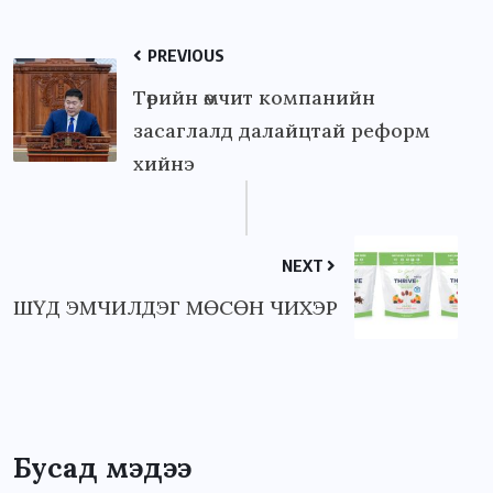
PREVIOUS
Төрийн өмчит компанийн
засаглалд далайцтай реформ
хийнэ
NEXT
ШҮД ЭМЧИЛДЭГ МӨСӨН ЧИХЭР
Бусад мэдээ