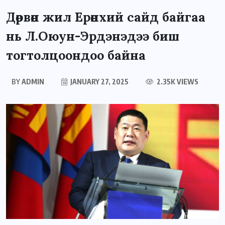
Дөрвөн жил Ерөнхий сайд байгаа
нь Л.Оюун-Эрдэнэдээ биш
тогтолцоондоо байна
BY
ADMIN
JANUARY 27, 2025
2.35K VIEWS