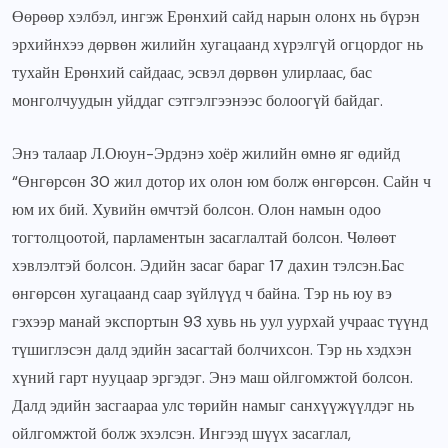
Өөрөөр хэлбэл, ингэж Ерөнхий сайд нарын олонх нь бүрэн
эрхийнхээ дөрвөн жилийн хугацаанд хүрэлгүй огцордог нь
тухайн Ерөнхий сайдаас, эсвэл дөрвөн улирлаас, бас
монголчуудын уйддаг сэтгэлгээнээс болоогүй байдаг.
Энэ талаар Л.Оюун-Эрдэнэ хоёр жилийн өмнө яг өдийд
“Өнгөрсөн 30 жил дотор их олон юм болж өнгөрсөн. Сайн ч
юм их бий. Хувийн өмчтэй болсон. Олон намын одоо
тогтолцоотой, парламентын засаглалтай болсон. Чөлөөт
хэвлэлтэй болсон. Эдийн засаг бараг 17 дахин тэлсэн.Бас
өнгөрсөн хугацаанд саар зүйлүүд ч байна. Тэр нь юу вэ
гэхээр манай экспортын 93 хувь нь уул уурхай учраас түүнд
түшиглэсэн далд эдийн засагтай болчихсон. Тэр нь хэдхэн
хүний гарт нууцаар эргэдэг. Энэ маш ойлгомжтой болсон.
Далд эдийн засгаараа улс төрийн намыг санхүүжүүлдэг нь
ойлгомжтой болж эхэлсэн. Ингээд шүүх засаглал,