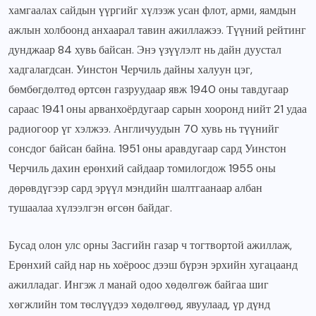
хамгаалах сайдын үүргийг хүлээж усан флот, арми, яамдын
ажлын холбоонд анхаарал тавин ажиллажээ. Түүний рейтинг
дунджаар 84 хувь байсан. Энэ үзүүлэлт нь дайн дуустал
хадгалагдсан. Уинстон Черчиль дайны халуун цэг,
бөмбөгдөлтөд өртсөн газруудаар явж 1940 оны тавдугаар
сараас 1941 оны арванхоёрдугаар сарын хооронд нийт 21 удаа
радиогоор үг хэлжээ. Англичуудын 70 хувь нь түүнийг
сонсдог байсан байна. 1951 оны аравдугаар сард Уинстон
Черчиль дахин ерөнхий сайдаар томилогдож 1955 оны
дөрөвдүгээр сард эрүүл мэндийн шалтгаанаар албан
тушаалаа хүлээлгэн өгсөн байдаг.
Бусад олон улс орны Засгийн газар ч тогтвортой ажиллаж,
Ерөнхий сайд нар нь хоёроос дээш бүрэн эрхийн хугацаанд
ажилладаг. Ингэж л манай одоо хөдөлгөж байгаа шиг
хөгжлийн том төслүүдээ хөдөлгөөд, явуулаад, үр дүнд