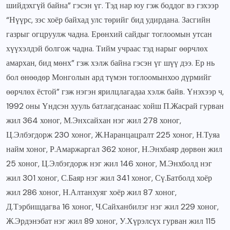
шийдэхгүй байна” гэсэн үг. Тэд нар юу гэж боддог вэ гэхээр
“Нүүрс, зэс хоёр байхад улс төрийг бид удирдана. Засгийн
газрыг огцруулж чадна. Ерөнхий сайдыг тоглоомын утсан
хүүхэлдэй болгож чадна. Тийм учраас тэд нарыг өөрчлөх
амархан, бид мөнх” гэж хэлж байна гэсэн үг шүү дээ. Ер нь
бол өнөөдөр Монголын ард түмэн тоглоомынхоо дүрмийг
өөрчлөх ёстой” гэж нэгэн ярилцлагадаа хэлж байв. Үнэхээр ч,
1992 оны Үндсэн хууль батлагдсанаас хойш П.Жасрай гурван
жил 364 хоног, М.Энхсайхан нэг жил 278 хоног,
Ц.Элбэгдорж 230 хоног, Ж.Наранцацралт 225 хоног, Н.Туяа
найм хоног, Р.Амаржаргал 362 хоног, Н.Энхбаяр дөрвөн жил
25 хоног, Ц.Элбэгдорж нэг жил 146 хоног, М.Энхболд нэг
жил 301 хоног, С.Баяр нэг жил 341 хоног, Сү.Батболд хоёр
жил 286 хоног, Н.Алтанхуяг хоёр жил 87 хоног,
Д.Тэрбишдагва 16 хоног, Ч.Сайханбилэг нэг жил 229 хоног,
Ж.Эрдэнэбат нэг жил 89 хоног, У.Хүрэлсүх гурван жил 115