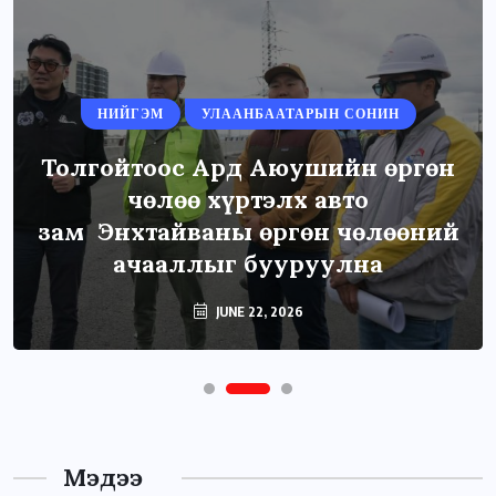
НИЙГЭМ
УЛААНБААТАРЫН СОНИН
Толгойтоос Ард Аюушийн өргөн
чөлөө хүртэлх авто
зам Энхтайваны өргөн чөлөөний
ачааллыг бууруулна
JUNE 22, 2026
Мэдээ