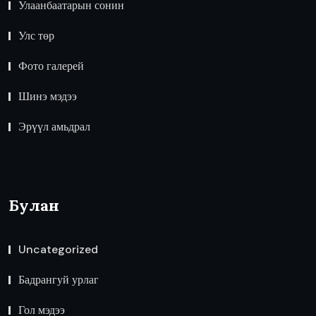
Улаанбаатарын сонин
Улс төр
Фото галерей
Шинэ мэдээ
Эрүүл амьдрал
Булан
Uncategorized
Бадрангуй урлаг
Гол мэдээ