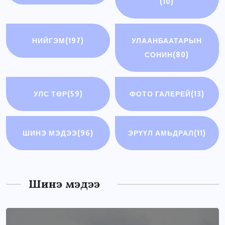
(10)
НИЙГЭМ
(197)
УЛААНБААТАРЫН
СОНИН
(80)
УЛС ТӨР
(59)
ФОТО ГАЛЕРЕЙ
(13)
ШИНЭ МЭДЭЭ
(96)
ЭРҮҮЛ АМЬДРАЛ
(11)
Шинэ мэдээ