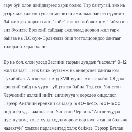
гарч буй олон шийдвэрээс харж болно. Тэр байтугай, энэ нь
дээрх хоёр албан тушаалтан эвтэй ажиллаж байгаа сүүлийн
34 жил дэх цорын ганц “кэйс” гэж хэлж болох юм. Тиймээс л
энэ бүхнээс Ерөнхий сайдаар ажиллаад дөрвөн жил гарч
байгаа нь Л.Оюун-Эрдэнэдээ биш тогтолцоондоо байгааг
тодорхой харж болно.
Ер нь бол, олон улсад Засгийн газрын дундаж “наслалт” 8-12
жил байдаг. Тэгж байж бүтээмж нь өндөрсдөг байгаа юм.
Тухайлбал, Англи улс гэхэд XVIII зууны эхнээс хойш 58 дахь
ерөнхий сайд нь үүрэг гүйцэтгэж байна. Тэднээс Уинстон
Черчилийг дэлхий нийт, англичууд ч өөрсдөө онцолдог.
Тэрээр Английн ерөнхий сайдаар 1940-1945, 1951-1955
онд хоёр удаа ажилласан. Уинстон Черчиль “Англичуудад
цус, нулимс, хөлс, хүнд хөдөлмөрөөс өөр юуг ч санал болгож
чадахгүй” хэмээн парламентад хэлж байжээ. Тэрээр Батлан