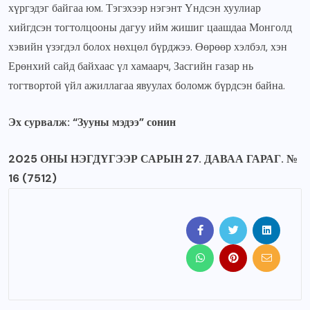
хүргэдэг байгаа юм. Тэгэхээр нэгэнт Үндсэн хуулиар
хийгдсэн тогтолцооны дагуу ийм жишиг цаашдаа Монголд
хэвийн үзэгдэл болох нөхцөл бүрджээ. Өөрөөр хэлбэл, хэн
Ерөнхий сайд байхаас үл хамаарч, Засгийн газар нь
тогтвортой үйл ажиллагаа явуулах боломж бүрдсэн байна.
Эх сурвалж: “Зууны мэдээ” сонин
2025 ОНЫ НЭГДҮГЭЭР САРЫН 27. ДАВАА ГАРАГ. №
16 (7512)