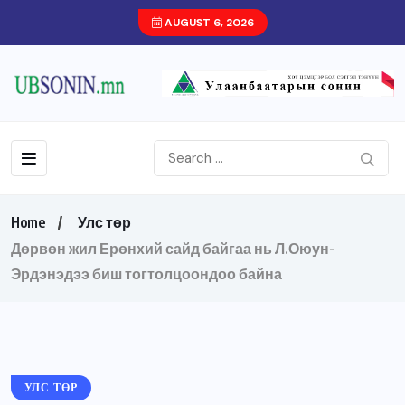
AUGUST 6, 2026
Home
Улс төр
Дөрвөн жил Ерөнхий сайд байгаа нь Л.Оюун-
Эрдэнэдээ биш тогтолцоондоо байна
УЛС ТӨР