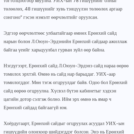
тогтолцоогоор явуулна. УИХ-ын 78 гишүүнийг олныг
төлөөлөх, 48 гишүүнийг хувь тэнцүүлэн төлөөлөх аргаар
сонгоно” гэсэн нэмэлт өөрчлөлтийг оруулсан.
Эдгээр өөрчлөлтөөс улбаатайгаар өмнөх Ерөнхий сайд
нарын болон Л.Оюун-Эрдэнийн Ерөнхий сайдаар ажиллаж
байгаа үеийг харьцуулбал гурван зүйл өөр байна.
Нэгдүгээрт, Ерөнхий сайд Л.Оюун-Эрдэнэ сайд нараа өөрөө
томилох эрхтэй. Өмнө нь сайд нар барьцдаг. УИХ-аар
томилогддог. Мөн тэгж огцруулдаг байв. Одоо бол Ерөнхий
сайд өөрөө огцруулна. Хүсвэл бүтэн кабинетыг хэдхэн
цагийн дотор сэлгэж болно. Ийм эрх өмнө нь ямар ч
Ерөнхий сайдад байгаагүй юм.
Хоёрдугаарт, Ерөнхий сайдыг огцруулах асуудал УИХ-ын
гишүүдийн олонхоор шийдэгддэг болсон. Энэ нь Ерөнхий