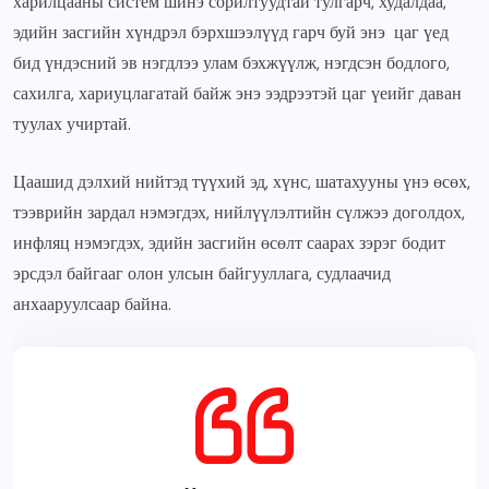
харилцааны систем шинэ сорилтуудтай тулгарч, худалдаа,
эдийн засгийн хүндрэл бэрхшээлүүд гарч буй энэ цаг үед
бид үндэсний эв нэгдлээ улам бэхжүүлж, нэгдсэн бодлого,
сахилга, хариуцлагатай байж энэ ээдрээтэй цаг үеийг даван
туулах учиртай.
Цаашид дэлхий нийтэд түүхий эд, хүнс, шатахууны үнэ өсөх,
тээврийн зардал нэмэгдэх, нийлүүлэлтийн сүлжээ доголдох,
инфляц нэмэгдэх, эдийн засгийн өсөлт саарах зэрэг бодит
эрсдэл байгааг олон улсын байгууллага, судлаачид
анхааруулсаар байна.