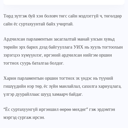
Төрд зүтгэж буй хэн боловч төгс сайн мэдлэггүй ч, төгөлдөр
сайн ёс суртахуунтай байх учиртай.
Ардчилсан парламентын засаглалтай манай улсын хувьд
төрийн эрх барих дээд байгууллага УИХ нь хууль тогтоохын
зэрэгцээ хүмүүнлэг, иргэний ардчилсан нийгэм оршин
тогтнох суурь баталгаа болдог.
Харин парламентын оршин тогтнох эх үндэс нь түүний
гишүүдийн нэр төр, ёс зүйн манлайлал, сахилга хариуцлага,
үлгэр дуурайллаас шууд хамаарч байдаг.
“Ёс суртахуунгүй иргэншил өөрөө мөхдөг” гэж эрдэмтэн
мэргэд сургаж ирсэн.