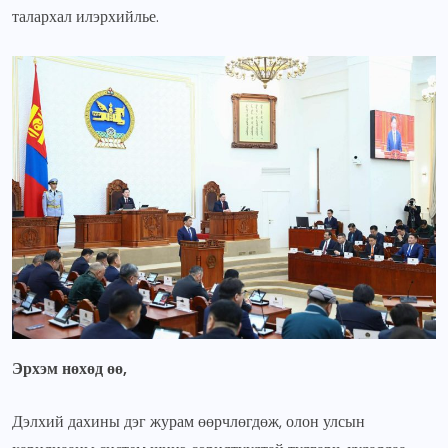
талархал илэрхийлье.
Эрхэм нөхөд өө,
Дэлхий дахины дэг журам өөрчлөгдөж, олон улсын