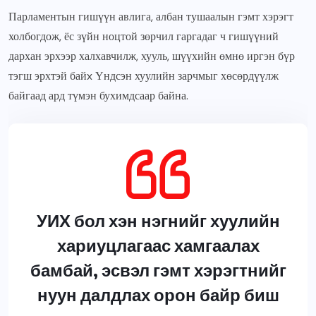
Парламентын гишүүн авлига, албан тушаалын гэмт хэрэгт
холбогдож, ёс зүйн ноцтой зөрчил гаргадаг ч гишүүний
дархан эрхээр халхавчилж, хууль, шүүхийн өмнө иргэн бүр
тэгш эрхтэй байx Үндсэн хуулийн зарчмыг хөсөрдүүлж
байгаад ард түмэн бухимдсаар байна.
УИХ бол хэн нэгнийг хуулийн
хариуцлагаас хамгаалах
бамбай, эсвэл гэмт хэрэгтнийг
нуун далдлах орон байр биш