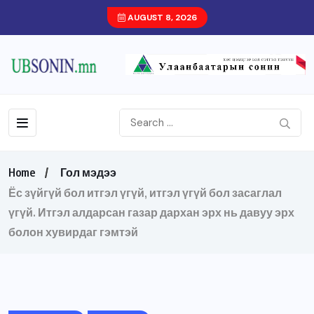
AUGUST 8, 2026
Home
Гол мэдээ
Ёс зүйгүй бол итгэл үгүй, итгэл үгүй бол засаглал
үгүй. Итгэл алдарсан газар дархан эрх нь давуу эрх
болон хувирдаг гэмтэй