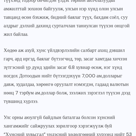
түүхэнд тодоор бичигдэн үлдэх төрийн айлчлалуудыг
амжилттай зохион байгуулж, улсын нэр хүнд олон улсын
тавцанд өсөн бэхжиж, бидний баялаг түүх, бахдам соёл, суу
алдрыг дэлхий дахинд сурталчлан таниулсан түүхэн онцгой
жил байлаа.
Хөдөө аж ахуй, хүнс үйлдвэрлэлийн салбарт ахиц дэвшил
гарч, ард иргэд, баялаг бүтээгчид, төр, засаг хамтдаа хичээн
зүтгэсний үр дүнд эдийн засаг 6.8 хувиар өсөж, нэг хүнд
ногдох Дотоодын нийт бүтээгдэхүүн 7,000 ам.долларыг
давж, худалдаа, хөрөнгө оруулалт нэмэгдэн, гадаад валютын
нөөц 7 тэрбум ам.доллар болж, зээлжих зэрэглэл түүхэн дээд
түвшинд хүрлээ.
Улс орны аюулгүй байдлын баталгаа болсон хүнсний
хангамжийг сайжруулах зорилгоор хэрэгжүүлж буй
“Хүнсний хувьсгал” үндэсний хөдөлгөөний хүрээнд нийт 53