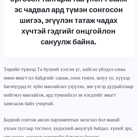
эс чадвал ард түмэн сонгосон
шигээ, эгүүлэн татаж чадах
хүчтэй гэдгийг онцгойлон
сануулж байна.
Төрийн түшээд Та бүхний хэлсэн үг, хийсэн үйлдэл олны
өмнө ямагт ил байдгийг санаж, олон түмэн, залуу үе, хүүхэд
багачуудад ёс зүйн манлайлал үзүүлэн, зөв үлгэр дуурайллаар
нийгмээ манлайлж, ард түмнийхээ эв нэгдлийг ямагт
хамгаалж байх учиртай.
Бидний сонгож авсан парламентын засаглал бол манай
улсын тусгаар тогтнол, үндэсний аюулгүй байдал, хүний эрх,
эрх чөлөө, хөгжил дэвшлийн баталгаа болдог.