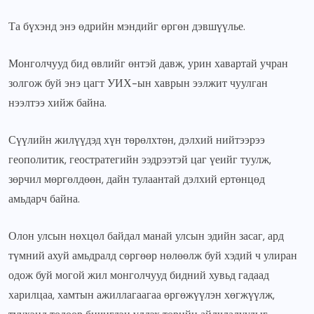
Та бүхэнд энэ өдрийн мэндийг өргөн дэвшүүлье.
Монголчууд бид өвлийг өнтэй давж, урин хавартай учран
золгож буй энэ цагт УИХ-ын хаврын ээлжит чуулган
нээлтээ хийж байна.
Сүүлийн жилүүдэд хүн төрөлхтөн, дэлхий нийтээрээ
геополитик, геостратегийн ээдрээтэй цаг үеийг туулж,
зөрчил мөргөлдөөн, дайн тулаантай дэлхий ертөнцөд
амьдарч байна.
Олон улсын нөхцөл байдал манай улсын эдийн засаг, ард
түмний ахуй амьдралд сөргөөр нөлөөлж буй хэдий ч улиран
одож буй могой жил монголчууд бидний хувьд гадаад
харилцаа, хамтын ажиллагаагаа өргөжүүлэн хөгжүүлж,