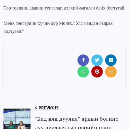
Төр төвшин, шашин тунгалаг, дэлхий амгалан байх болтугай.
Мөнх тэнгэрийн хүчин дор Монгол Улс мандан бадрах
болтугай.”
PREVIOUS
“Бид өвлөн дуулна” ардын богино
дуу дуулаачдын өсвөрийн олон