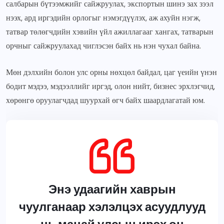
салбарын бүтээмжийг сайжруулах, экспортын шинэ зах зээл
нээх, ард иргэдийн орлогыг нэмэгдүүлэх, аж ахуйн нэгж,
татвар төлөгчдийн хэвийн үйл ажиллагааг хангах, татварын
орчныг сайжруулахад чиглэсэн байх нь нэн чухал байна.
Мөн дэлхийн болон улс орны нөхцөл байдал, цаг үеийн үнэн
бодит мэдээ, мэдээллийг иргэд, олон нийт, бизнес эрхлэгчид,
хөрөнгө оруулагчдад шуурхай өгч байх шаардлагатай юм.
Энэ удаагийн хаврын
чуулганаар хэлэлцэх асуудлууд
нь манай улсын ирэх он