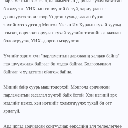
парламентын засаглал, парламентын дархлааг улам бататган
бэхжүүлэх, УИХ-ын гишүүний ёс зүй, хариуцлагыг
дээшлүүлэх зорилгоор Үндсэн хуульд заасан бүрэн
эрхийнхээ хүрээнд Монгол Улсын Их Хурлын тухай хуульд
нэмэлт, өөрчлөлт оруулах тухай хуулийн төслийг санаачлан
боловсруулж, УИХ-д өргөн мэдүүлсэн.
Үүнийг зарим хүн “парламентын дархлаанд халдаж байна”
гэж шүүмжилж байгааг би мэдэж байгаа. Болгоомжлол
байгааг ч хүндэтгэн ойлгож байна.
Миний байр суурь маш тодорхой. Монголд ардчилсан
парламентын засаглал хүчтэй байх ёстой. Хэн нэгний эрх
мэдлийг нэмэх, хэн нэгнийг хэлмэгдүүлэх тухай би огт
яриагүй.
Ард иргэд ардчилсан сонгуулиар өөрсдийн элч төлөөлөгчөө