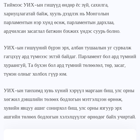
Тиймээс УИХ-ын гишүүд өндөр ёс зүй, сахилга,
хариуцлагатай байж, хууль дээдлэх нь Монголын
парламентын нэр хүнд өсөж, парламентын дархлаа,
ардчилсан засаглал батжин бэхжих үндэс суурь болно.
УИХ-ын гишүүний бүрэн эрх, албан тушаалын уг сурвалж
гагцхүү ард түмнээс эхтэй байдаг. Парламент бол ард түмний
хураангуй, Та бүхэн бол ард түмний төлөөлөл, төр, засаг,
түмэн олныг холбох гүүр юм.
УИХ-ын танхимд хувь хүний хэрүүл маргаан биш, улс орны
хөгжил дэвшлийн төлөөх бодлогын мэтгэлцээн өрнөж,
хувийн явцуу ашиг сонирхол биш, улс орны язгуур эрх
ашгийн төлөөх бодлогын хэлэлцүүлэг өрнөдөг байх учиртай.