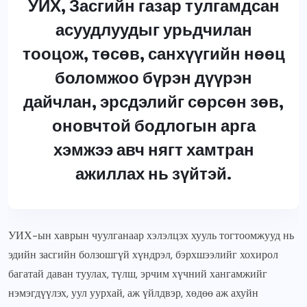
УИХ, Засгийн газар тулгамдсан
асуудлуудыг урьдчилан
тооцож, төсөв, санхүүгийн нөөц
боломжоо бүрэн дүүрэн
дайчлан, эрсдэлийг сөрсөн зөв,
оновчтой бодлогын арга
хэмжээ авч нягт хамтран
ажиллах нь зүйтэй.
УИХ-ын хаврын чуулганаар хэлэлцэх хууль тогтоомжууд нь
эдийн засгийн болзошгүй хүндрэл, бэрхшээлийг хохирол
багатай даван туулах, түлш, эрчим хүчний хангамжийг
нэмэгдүүлэх, уул уурхай, аж үйлдвэр, хөдөө аж ахуйн