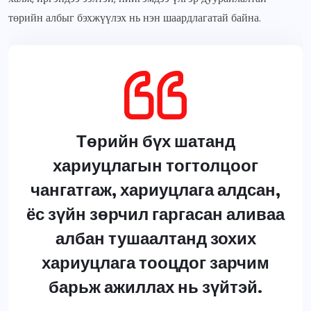
төрийн албыг бэхжүүлэх нь нэн шаардлагатай байна.
Төрийн бүх шатанд
хариуцлагын тогтолцоог
чангатгаж, хариуцлага алдсан,
ёс зүйн зөрчил гаргасан аливаа
албан тушаалтанд зохих
хариуцлага тооцдог зарчим
барьж ажиллах нь зүйтэй.