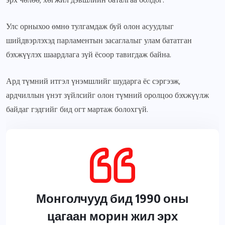
Улс орныхоо өмнө тулгамдаж буй олон асуудлыг
шийдвэрлэхэд парламентын засаглалыг улам бататган
бэхжүүлэх шаардлага зүй ёсоор тавигдаж байна.
Ард түмний итгэл үнэмшлийг шударга ёс сэргээж,
ардчиллын үнэт зүйлсийг олон түмний оролцоо бэхжүүлж
байдаг гэдгийг бид огт мартаж болохгүй.
Монголчууд бид 1990 оны
цагаан морин жил эрх