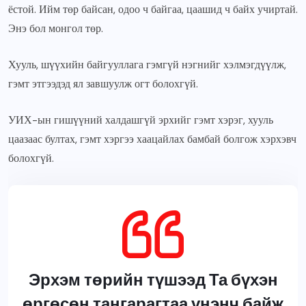
ёстой. Ийм төр байсан, одоо ч байгаа, цаашид ч байх учиртай.
Энэ бол монгол төр.
Хууль, шүүхийн байгууллага гэмгүй нэгнийг хэлмэгдүүлж,
гэмт этгээдэд ял завшуулж огт болохгүй.
УИХ-ын гишүүний халдашгүй эрхийг гэмт хэрэг, хууль
цаазаас бултах, гэмт хэргээ хаацайлах бамбай болгож хэрхэвч
болохгүй.
Эрхэм төрийн түшээд Та бүхэн
өргөсөн тангарагтаа үнэнч байж