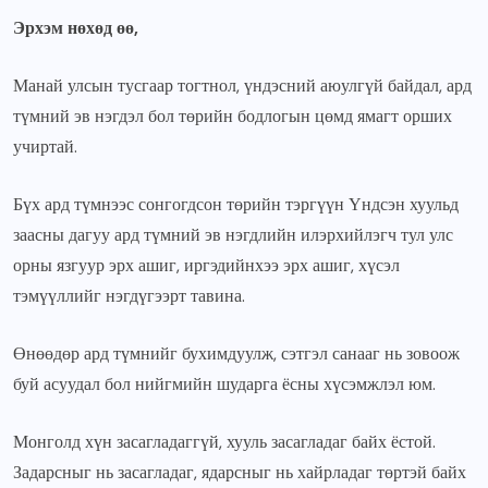
Эрхэм нөхөд өө,
Манай улсын тусгаар тогтнол, үндэсний аюулгүй байдал, ард
түмний эв нэгдэл бол төрийн бодлогын цөмд ямагт орших
учиртай.
Бүх ард түмнээс сонгогдсон төрийн тэргүүн Үндсэн хуульд
заасны дагуу ард түмний эв нэгдлийн илэрхийлэгч тул улс
орны язгуур эрх ашиг, иргэдийнхээ эрх ашиг, хүсэл
тэмүүллийг нэгдүгээрт тавина.
Өнөөдөр ард түмнийг бухимдуулж, сэтгэл санааг нь зовоож
буй асуудал бол нийгмийн шударга ёсны хүсэмжлэл юм.
Монголд хүн засагладаггүй, хууль засагладаг байх ёстой.
Задарсныг нь засагладаг, ядарсныг нь хайрладаг төртэй байх