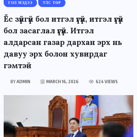
ГОЛ МЭДЭЭ
УЛС ТӨР
Ёс зүйгүй бол итгэл үгүй, итгэл үгүй
бол засаглал үгүй. Итгэл
алдарсан газар дархан эрх нь
давуу эрх болон хувирдаг
гэмтэй
BY
ADMIN
MARCH 16, 2026
624 VIEWS