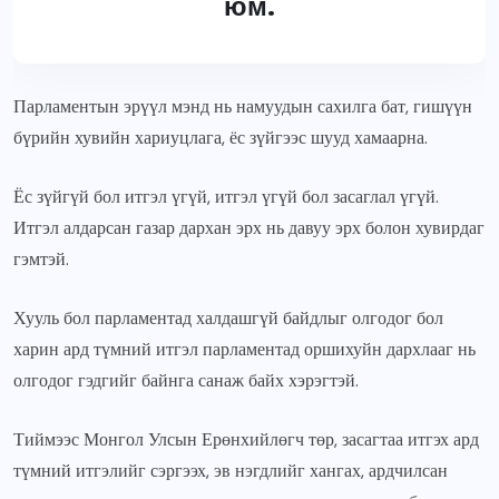
юм.
Парламентын эрүүл мэнд нь намуудын сахилга бат, гишүүн
бүрийн хувийн хариуцлага, ёс зүйгээс шууд хамаарна.
Ёс зүйгүй бол итгэл үгүй, итгэл үгүй бол засаглал үгүй.
Итгэл алдарсан газар дархан эрх нь давуу эрх болон хувирдаг
гэмтэй.
Хууль бол парламентад халдашгүй байдлыг олгодог бол
харин ард түмний итгэл парламентад оршихуйн дархлааг нь
олгодог гэдгийг байнга санаж байх хэрэгтэй.
Тиймээс Монгол Улсын Ерөнхийлөгч төр, засагтаа итгэх ард
түмний итгэлийг сэргээх, эв нэгдлийг хангах, ардчилсан