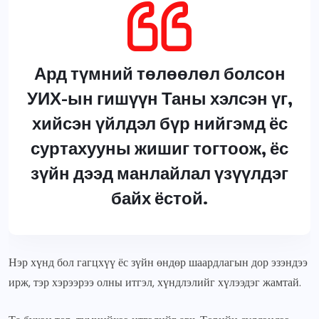
Ард түмний төлөөлөл болсон
УИХ-ын гишүүн Таны хэлсэн үг,
хийсэн үйлдэл бүр нийгэмд ёс
суртахууны жишиг тогтоож, ёс
зүйн дээд манлайлал үзүүлдэг
байх ёстой.
Нэр хүнд бол гагцхүү ёс зүйн өндөр шаардлагын дор эзэндээ
ирж, тэр хэрээрээ олны итгэл, хүндлэлийг хүлээдэг жамтай.