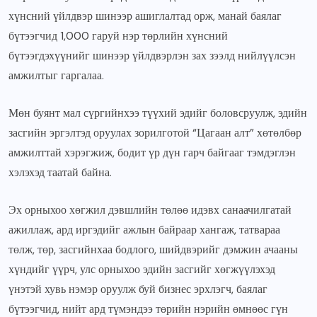
хүнсний үйлдвэр шинээр ашиглалтад орж, манай баялаг
бүтээгчид 1,000 гаруй нэр төрлийн хүнсний
бүтээгдэхүүнийг шинээр үйлдвэрлэн зах зээлд нийлүүлсэн
амжилтыг гаргалаа.
Мөн буянт мал сүргийнхээ түүхий эдийг боловсруулж, эдийн
засгийн эргэлтэд оруулах зорилготой “Цагаан алт” хөтөлбөр
амжилттай хэрэгжиж, бодит үр дүн гарч байгааг тэмдэглэн
хэлэхэд таатай байна.
Эх орныхоо хөгжил дэвшлийн төлөө идэвх санаачилгатай
ажиллаж, ард иргэдийг ажлын байраар хангаж, татвараа
төлж, төр, засгийнхаа бодлого, шийдвэрийг дэмжин ачааны
хүндийг үүрч, улс орныхоо эдийн засгийг хөгжүүлэхэд
үнэтэй хувь нэмэр оруулж буй бизнес эрхлэгч, баялаг
бүтээгчид, нийт ард түмэндээ төрийн нэрийн өмнөөс гүн