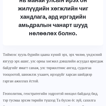
жилүүдийн хөгжлийн чиг
хандлага, ард иргэдийн
амьдралын чанарт шууд
нөлөөлөх болно.
Тиймээс хууль бүрийн цаана хүний эрх, эрх чөлөө, үндэсний
язгуур эрх ашиг, улс орны хөгжил дэвшлийн асуудал яригдаж
байдгийг ямагт санаж, улс төржилтөөс ангид, судалгаа
тооцоотой, шинжлэх ухаанч, ирээдүйг харсан шийдвэр
гарган ажиллах ёстой.
Геополитик, геостратегийн ээдрээтэй нөхцөл байдалд бид,
тэр тусмаа эрхэм төрийн түшээд Та бүхэн ёс зүй, сахилга