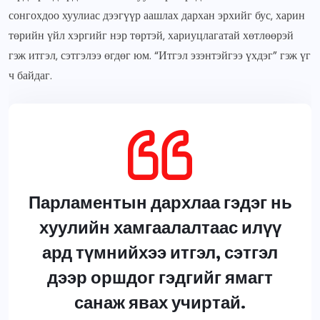
сонгохдоо хуулиас дээгүүр аашлах дархан эрхийг бус, харин
төрийн үйл хэргийг нэр төртэй, хариуцлагатай хөтлөөрэй
гэж итгэл, сэтгэлээ өгдөг юм. “Итгэл эзэнтэйгээ үхдэг” гэж үг
ч байдаг.
Парламентын дархлаа гэдэг нь
хуулийн хамгаалалтаас илүү
ард түмнийхээ итгэл, сэтгэл
дээр оршдог гэдгийг ямагт
санаж явах учиртай.