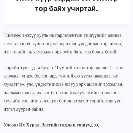
төр байх учиртай.
Тиймээс энэхүү хууль нь парламентын гишүүдийг аливаа
гэмт хэрэг, ёс зүйн ноцтой зөрчлөөс урьдчилан сэргийлэх,
нэр төрийг нь хамгаалах эрх зүйн баталгаа болох ёстой.
Төрийн түшээд та бүхэн “Түмний төлөө төр оршдог” гэсэн
зарчмыг үндэс болгон ард түмнийхээ хүсэл шаардлагыг
хүндэтгэж, улс, үндэстнийхээ язгуур эрх ашгийг эрхэмлэн,
парламентын дархлааг бататган бэхжүүлэхийн төлөө энэ
хуулийн төслийг хэлэлцэн батална гэдэгт төрийн тэргүүн
итгэл дүүрэн байна.
Улсын Их Хурал, Засгийн газрын гишүүд ээ,