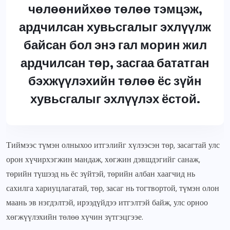
чөлөөнийхөө төлөө тэмцэж,
ардчилсан хувьсгалыг эхлүүлж
байсан бол энэ гал морин жил
ардчилсан төр, засгаа бататган
бэхжүүлэхийн төлөө ёс зүйн
хувьсгалыг эхлүүлэх ёстой.
Тиймээс түмэн олныхоо итгэлийг хүлээсэн төр, засагтай улс
орон хүчирхэгжин мандаж, хөгжин дэвшдэгийг санаж,
төрийн түшээд нь ёс зүйтэй, төрийн албан хаагчид нь
сахилга хариуцлагатай, төр, засаг нь тогтвортой, түмэн олон
маань эв нэгдэлтэй, ирээдүйдээ итгэлтэй байж, улс орноо
хөгжүүлэхийн төлөө хүчин зүтгэцгээе.