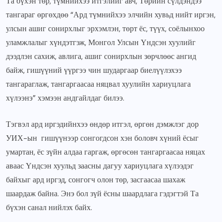
Та бүхэн төр, түмнийхээ итгэлийг авч, Төрийн сүлдэндээ
тангараг өргөхдөө “Ард түмнийхээ элчийн хувьд нийт иргэн,
улсын ашиг сонирхлыг эрхэмлэн, төрт ёс, түүх, соёлынхоо
уламжлалыг хүндэтгэж, Монгол Улсын Үндсэн хуулийг
дээдлэн сахиж, авлига, ашиг сонирхлын зөрчлөөс ангид
байж, гишүүний үүргээ чин шударгаар биелүүлэхээ
тангараглаж, тангаргаасаа няцвал хуулийн хариуцлага
хүлээнэ” хэмээн андгайлдаг билээ.
Тэгвэл ард иргэдийнхээ өндөр итгэл, өргөн дэмжлэг дор
УИХ-ын гишүүнээр сонгогдсон хэн боловч хүний ёсыг
умартан, ёс зүйн алдаа гаргаж, өргөсөн тангаргаасаа няцах
аваас Үндсэн хуульд заасны дагуу хариуцлага хүлээдэг
байхыг ард иргэд, сонгогч олон төр, засгаасаа шахаж
шаардаж байна. Энэ бол зүй ёсны шаардлага гэдэгтэй Та
бүхэн санал нийлэх байх.