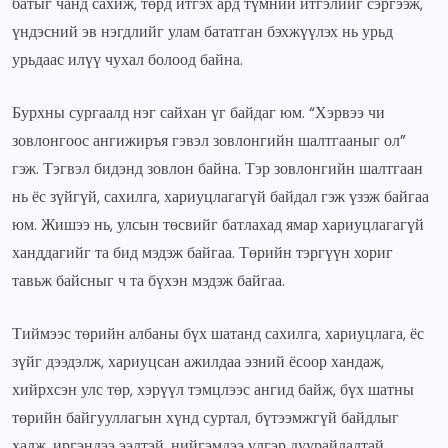
батыг чанд сахиж, төрд итгэх ард түмний итгэлийг сэргээж,
үндэсний эв нэгдлийг улам бататган бэхжүүлэх нь урьд
урьдаас илүү чухал болоод байна.
Бурхны сургаалд нэг сайхан үг байдаг юм. “Хэрвээ чи
зовлонгоос ангижиръя гэвэл зовлонгийн шалтгааныг ол”
гэж. Тэгвэл бидэнд зовлон байна. Тэр зовлонгийн шалтгаан
нь ёс зүйгүй, сахилга, хариуцлагагүй байдал гэж үзэж байгаа
юм. Жишээ нь, улсын төсвийг батлахад ямар хариуцлагагүй
ханддагийг та бид мэдэж байгаа. Төрийн тэргүүн хориг
тавьж байсныг ч та бүхэн мэдэж байгаа.
Тиймээс төрийн албаны бүх шатанд сахилга, хариуцлага, ёс
зүйг дээдэлж, хариуцсан ажилдаа эзний ёсоор хандаж,
хийрхсэн улс төр, хэрүүл тэмцлээс ангид байж, бүх шатны
төрийн байгууллагын хүнд суртал, бүтээмжгүй байдлыг
халж, иргэндээ ээлтэй, нийгэмдээ үлгэр дуурайлалтай