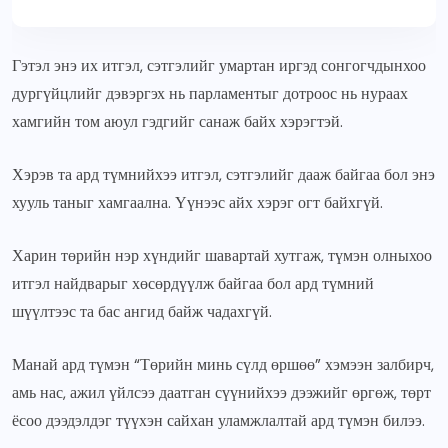
Гэтэл энэ их итгэл, сэтгэлийг умартан иргэд сонгогчдынхоо
дургүйцлийг дэвэргэх нь парламентыг дотроос нь нураах
хамгийн том аюул гэдгийг санаж байх хэрэгтэй.
Хэрэв та ард түмнийхээ итгэл, сэтгэлийг дааж байгаа бол энэ
хууль таныг хамгаална. Үүнээс айх хэрэг огт байхгүй.
Харин төрийн нэр хүндийг шавартай хутгаж, түмэн олныхоо
итгэл найдварыг хөсөрдүүлж байгаа бол ард түмний
шүүлтээс та бас ангид байж чадахгүй.
Манай ард түмэн “Төрийн минь сүлд өршөө” хэмээн залбирч,
амь нас, ажил үйлсээ даатган сүүнийхээ дээжийг өргөж, төрт
ёсоо дээдэлдэг түүхэн сайхан уламжлалтай ард түмэн билээ.