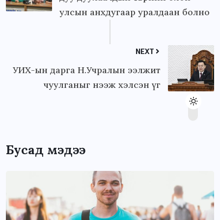
улсын анхдугаар уралдаан болно
NEXT
УИХ-ын дарга Н.Учралын ээлжит
чуулганыг нээж хэлсэн үг
Бусад мэдээ