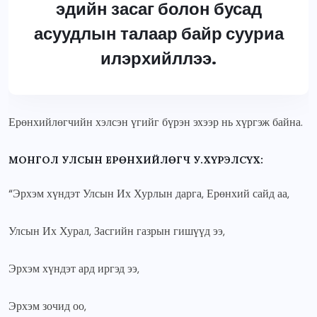
эдийн засаг болон бусад
асуудлын талаар байр сууриа
илэрхийллээ.
Ерөнхийлөгчийн хэлсэн үгийг бүрэн эхээр нь хүргэж байна.
МОНГОЛ УЛСЫН ЕРӨНХИЙЛӨГЧ У.ХҮРЭЛСҮХ:
“Эрхэм хүндэт Улсын Их Хурлын дарга, Ерөнхий сайд аа,
Улсын Их Хурал, Засгийн газрын гишүүд ээ,
Эрхэм хүндэт ард иргэд ээ,
Эрхэм зочид оо,