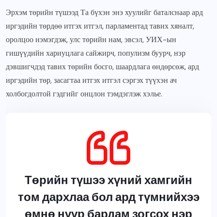
Эрхэм төрийн түшээд Та бүхэн энэ хуулийг баталснаар ард
иргэдийн төрдөө итгэх итгэл, парламентад тавих хяналт,
оролцоо нэмэгдэж, улс төрийн нам, эвсэл, УИХ-ын
гишүүдийн хариуцлага сайжирч, популизм буурч, нэр
дэвшигчдэд тавих төрийн босго, шаардлага өндөрсөж, ард
иргэдийн төр, засагтаа итгэх итгэл сэргэх түүхэн ач
холбогдолтой гэдгийг онцлон тэмдэглэж хэлье.
Төрийн түшээ хүний хамгийн
том дархлаа бол ард түмнийхээ
өмнө нүүр бардам зогсох нэр