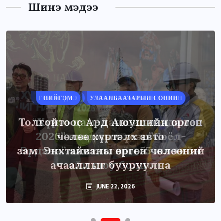
Шинэ мэдээ
НИЙГЭМ
УЛААНБААТАРЫН СОНИН
Толгойтоос Ард Аюушийн өргөн
чөлөө хүртэлх авто
зам Энхтайваны өргөн чөлөөний
ачааллыг бууруулна
JUNE 22, 2026