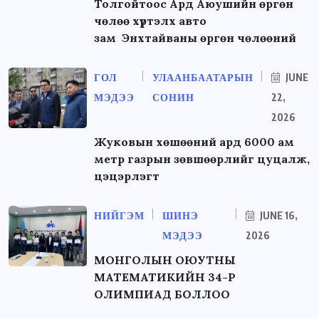
Толгойтоос Ард Аюушийн өргөн
чөлөө хүртэлх авто
зам Энхтайваны өргөн чөлөөний
ГОЛ
УЛААНБААТАРЫН
JUNE
МЭДЭЭ
СОНИН
22,
2026
Жуковын хөшөөний ард 6000 ам
метр газрын зөвшөөрлийг цуцалж,
цэцэрлэгт
НИЙГЭМ
ШИНЭ
JUNE 16,
МЭДЭЭ
2026
МОНГОЛЫН ОЮУТНЫ
МАТЕМАТИКИЙН 34-Р
ОЛИМПИАД БОЛЛОО