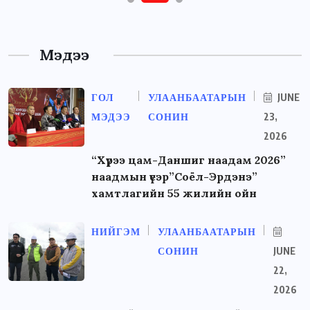
Мэдээ
ГОЛ
УЛААНБААТАРЫН
JUNE
МЭДЭЭ
СОНИН
23,
2026
“Хүрээ цам-Даншиг наадам 2026”
наадмын үеэр”Соёл-Эрдэнэ”
хамтлагийн 55 жилийн ойн
НИЙГЭМ
УЛААНБААТАРЫН
СОНИН
JUNE
22,
2026