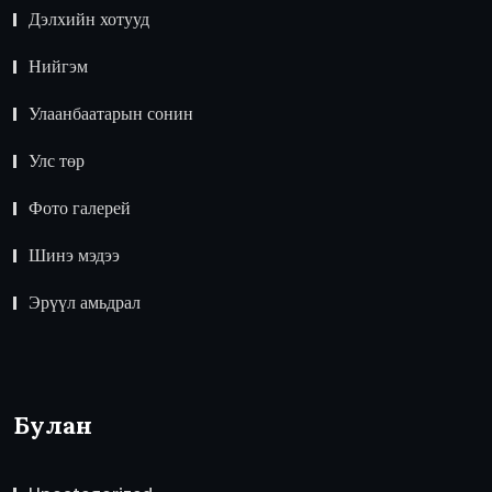
Дэлхийн хотууд
Нийгэм
Улаанбаатарын сонин
Улс төр
Фото галерей
Шинэ мэдээ
Эрүүл амьдрал
Булан