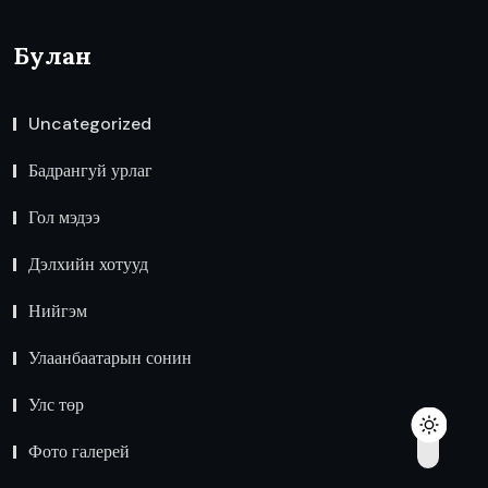
Булан
Uncategorized
Бадрангуй урлаг
Гол мэдээ
Дэлхийн хотууд
Нийгэм
Улаанбаатарын сонин
Улс төр
Фото галерей