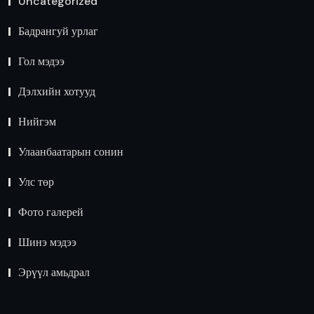
Uncategorized
Бадрангуй урлаг
Гол мэдээ
Дэлхийн хотууд
Нийгэм
Улаанбаатарын сонин
Улс төр
Фото галерей
Шинэ мэдээ
Эрүүл амьдрал