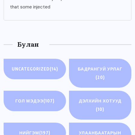
that some injected
Булан
UNCATEGORIZED
(14)
БАДРАНГУЙ УРЛАГ
(20)
ГОЛ МЭДЭЭ
(107)
ДЭЛХИЙН ХОТУУД
(10)
НИЙГЭМ
(197)
УЛААНБААТАРЫН