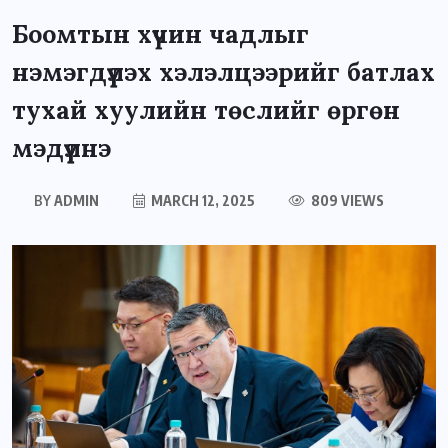
Боомтын хүчин чадлыг
нэмэгдүүлэх хэлэлцээрийг батлах
тухай хуулийн төслийг өргөн
мэдүүлнэ
BY
ADMIN
MARCH 12, 2025
809 VIEWS