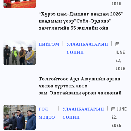
2026
“Хүрээ цам-Даншиг наадам 2026”
наадмын үеэр”Соёл-Эрдэнэ”
хамтлагийн 55 жилийн ойн
НИЙГЭМ
УЛААНБААТАРЫН
СОНИН
JUNE
22,
2026
Толгойтоос Ард Аюушийн өргөн
чөлөө хүртэлх авто
зам Энхтайваны өргөн чөлөөний
ГОЛ
УЛААНБААТАРЫН
JUNE
МЭДЭЭ
СОНИН
22,
2026