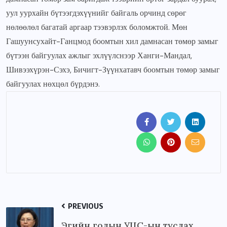
уул уурхайн бүтээгдэхүүнийг байгаль орчинд сөрөг
нөлөөлөл багатай аргаар тээвэрлэх боломжтой. Мөн
Гашуунсухайт-Ганцмод боомтын хил дамнасан төмөр замыг
бүтээн байгуулах ажлыг эхлүүлснээр Ханги-Мандал,
Шивээхүрэн-Сэхэ, Бичигт-Зүүнхатавч боомтын төмөр замыг
байгуулах нөхцөл бүрдэнэ.
PREVIOUS
Эгийн голын УЦС-ын туслах