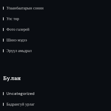
Улаанбаатарын сонин
Улс төр
Фото галерей
Шинэ мэдээ
Эрүүл амьдрал
Булан
Uncategorized
Бадрангуй урлаг