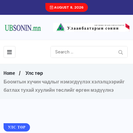
AUGUST 8, 2026
Home
Улс төр
Боомтын хүчин чадлыг нэмэгдүүлэх хэлэлцээрийг
батлах тухай хуулийн төслийг өргөн мэдүүлнэ
УЛС ТӨР