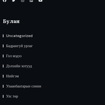
Булан
Uncategorized
Бадрангуй урлаг
Гол мэдээ
Дэлхийн хотууд
Нийгэм
Улаанбаатарын сонин
Улс төр