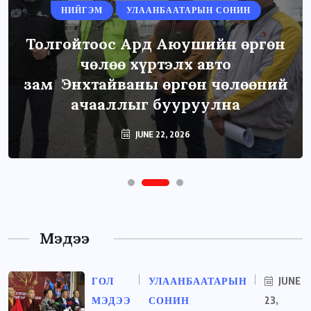
НИЙГЭМ
УЛААНБААТАРЫН СОНИН
Толгойтоос Ард Аюушийн өргөн
чөлөө хүртэлх авто
зам Энхтайваны өргөн чөлөөний
ачааллыг бууруулна
JUNE 22, 2026
Мэдээ
ГОЛ
УЛААНБААТАРЫН
JUNE
МЭДЭЭ
СОНИН
23,