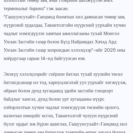
холболтын төмөр зам, ачаа тээврийн шилжүүлэн ачих
терминалыг барина” гэж заасан.
“Гашуунсухайт-Ганцмод боомтын хил дамнасан төмөр зам,
нүүрсний худалдаа, Тавантолгойн нүүрсний уурхайн хүчин
чадлыг нэмэгдүүлэх хамтын ажиллагааны тухай Монгол
Улсын Засгийн газар болон Бүгд Найрамдах Хятад Ард
Улсын Засгийн газар хоорондын хэлэлцээр”-ийг 2025 оны
хоёрдугаар сарын 14-нд байгуулсан юм.
Энэхүү хэлэлцээрийг соёрхон батлах тухай хуулийн төсөл
батлагдсанаар ил тод, хариуцлагатай уул уурхайг хөгжүүлж,
ойрын болон дунд хугацаанд эдийн засгийн тэнцвэрт
байдлыг хангах, дунд болон урт хугацааны нүүрс
олборлолтын хүчин чадлыг нэмэгдүүлж төсвийн орлого,
валютын нөөцийг өсгөх, Тавантолгой чулуун нүүрсний
бүлэг ордыг иж бүрэн ашиглах, Гашуунсухайт-Ганцмод хил
дамнасан төмөр зам баригдаж тээврийн өртөг зардал буурах,