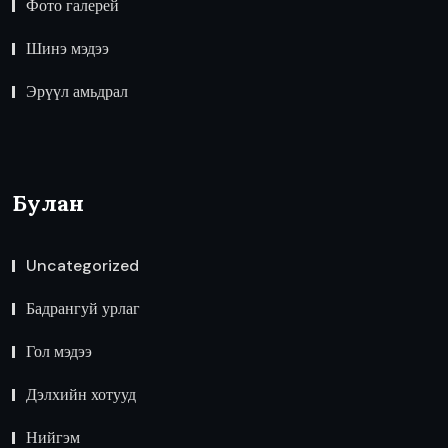
Фото галерей
Шинэ мэдээ
Эрүүл амьдрал
Булан
Uncategorized
Бадрангуй урлаг
Гол мэдээ
Дэлхийн хотууд
Нийгэм