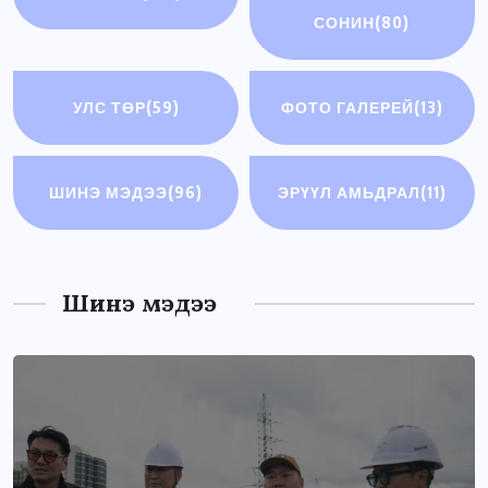
СОНИН
(80)
УЛС ТӨР
(59)
ФОТО ГАЛЕРЕЙ
(13)
ШИНЭ МЭДЭЭ
(96)
ЭРҮҮЛ АМЬДРАЛ
(11)
Шинэ мэдээ