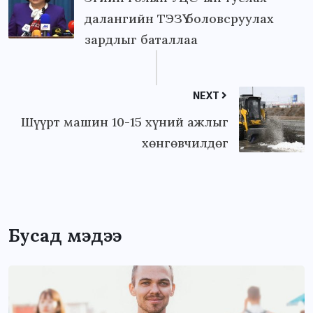
далангийн ТЭЗҮ боловсруулах
зардлыг баталлаа
NEXT
Шүүрт машин 10-15 хүний ажлыг
хөнгөвчилдөг
Бусад мэдээ