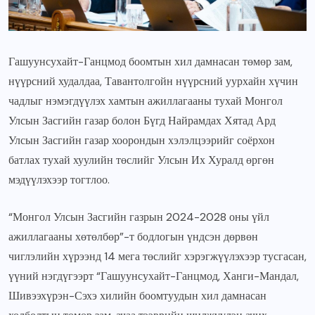
Гашуунсухайт-Ганцмод боомтын хил дамнасан төмөр зам,
нүүрсний худалдаа, Тавантолгойн нүүрсний уурхайн хүчин
чадлыг нэмэгдүүлэх хамтын ажиллагааны тухай Монгол
Улсын Засгийн газар болон Бүгд Найрамдах Хятад Ард
Улсын Засгийн газар хоорондын хэлэлцээрийг соёрхон
батлах тухай хуулийн төслийг Улсын Их Хуралд өргөн
мэдүүлэхээр тогтлоо.
“Монгол Улсын Засгийн газрын 2024-2028 оны үйл
ажиллагааны хөтөлбөр”-т бодлогын үндсэн дөрвөн
чиглэлийн хүрээнд 14 мега төслийг хэрэгжүүлэхээр тусгасан,
үүний нэгдүгээрт “Гашуунсухайт-Ганцмод, Ханги-Мандал,
Шивээхүрэн-Сэхэ хилийн боомтуудын хил дамнасан