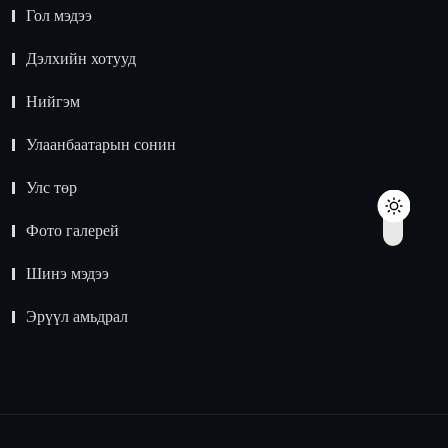
Гол мэдээ
Дэлхийн хотууд
Нийгэм
Улаанбаатарын сонин
Улс төр
Фото галерей
Шинэ мэдээ
Эрүүл амьдрал