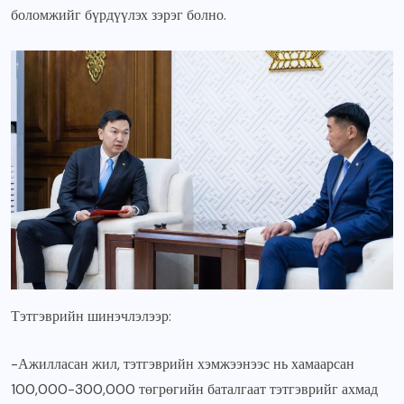
боломжийг бүрдүүлэх зэрэг болно.
Тэтгэврийн шинэчлэлээр:
-Ажилласан жил, тэтгэврийн хэмжээнээс нь хамаарсан
100,000-300,000 төгрөгийн баталгаат тэтгэврийг ахмад