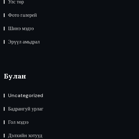
Улс төр
Фото галерей
Шинэ мэдээ
Эрүүл амьдрал
Булан
Uncategorized
Бадрангуй урлаг
Гол мэдээ
Дэлхийн хотууд