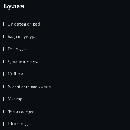
Булан
Uncategorized
Бадрангуй урлаг
Гол мэдээ
Дэлхийн хотууд
Нийгэм
Улаанбаатарын сонин
Улс төр
Фото галерей
Шинэ мэдээ