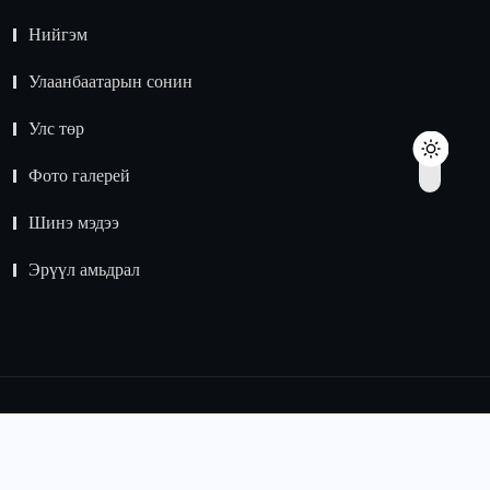
Нийгэм
Улаанбаатарын сонин
Улс төр
Фото галерей
Шинэ мэдээ
Эрүүл амьдрал
© 2015 -
2024
Зохиогчийн эрх хуулиар хамгаалагдсан.
Мэдээлэл хуулбарлах хориотой.