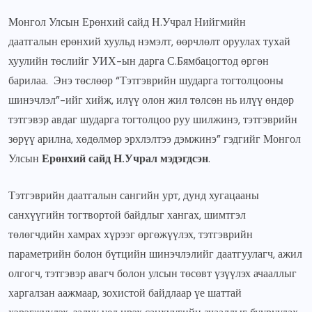
Монгол Улсын Ерөнхий сайд Н.Учрал Нийгмийн
даатгалын ерөнхий хуульд нэмэлт, өөрчлөлт оруулах тухай
хуулийн төслийг УИХ-ын дарга С.Бямбацогтод өргөн
барилаа. Энэ төслөөр “Тэтгэврийн шударга тогтолцооны
шинэчлэл”-ийг хийж, илүү олон жил төлсөн нь илүү өндөр
тэтгэвэр авдаг шударга тогтолцоо руу шилжинэ, тэтгэврийн
зөрүү арилна, хөдөлмөр эрхлэлтээ дэмжинэ” гэдгийг Монгол
Улсын
Ерөнхий сайд Н.Учрал мэдэгд
сэн
.
Тэтгэврийн даатгалын сангийн урт, дунд хугацааны
санхүүгийн тогтвортой байдлыг хангах, шимтгэл
төлөгчдийн хамрах хүрээг өргөжүүлэх, тэтгэврийн
параметрийн болон бүтцийн шинэчлэлийг даатгуулагч, ажил
олгогч, тэтгэвэр авагч болон улсын төсөвт үзүүлэх ачааллыг
харгалзан аажмаар, зохистой байдлаар үе шаттай