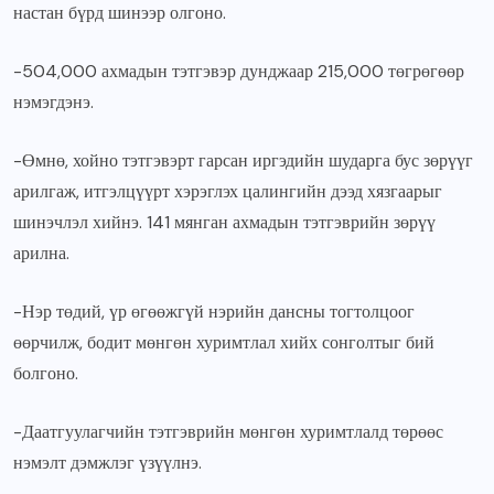
настан бүрд шинээр олгоно.
-504,000 ахмадын тэтгэвэр дунджаар 215,000 төгрөгөөр
нэмэгдэнэ.
-Өмнө, хойно тэтгэвэрт гарсан иргэдийн шударга бус зөрүүг
арилгаж, итгэлцүүрт хэрэглэх цалингийн дээд хязгаарыг
шинэчлэл хийнэ. 141 мянган ахмадын тэтгэврийн зөрүү
арилна.
-Нэр төдий, үр өгөөжгүй нэрийн дансны тогтолцоог
өөрчилж, бодит мөнгөн хуримтлал хийх сонголтыг бий
болгоно.
-Даатгуулагчийн тэтгэврийн мөнгөн хуримтлалд төрөөс
нэмэлт дэмжлэг үзүүлнэ.