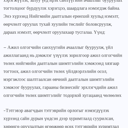
хэрэгжүүлэх, залуу үед ирэх санхүүгийн ачааллыг бууруулах
тогтолцоог бүрдүүлэх хэрэгцээ, шаардлага нэмэгдэж байна.
Энэ хүрээнд Нийгмийн даатгалын ерөнхий хуульд нэмэлт,
өөрчлөлт оруулах тухай хуулийн төслийг боловсруулж,
дараах нэмэлт, өөрчлөлт оруулахаар тусгалаа. Үүнд:
– Ажил олгогчийн санхүүгийн ачааллыг бууруулж, үйл
ажиллагаанд нь дэмжлэг үзүүлэх зорилгоор ажил олгогчийн
төлөх нийгмийн даатгалын шимтгэлийн хэмжээнд хязгаар
тогтоох, ажил олгогчийн төлөх үйлдвэрлэлийн осол,
мэргэжлээс шалтгаалсан өвчний даатгалын шимтгэлийн
хэмжээг бууруулах, гарааны бизнесийг эрхлэгчдийн ажил
олгогчийн төлөх шимтгэлийг тодорхой хугацаанд чөлөөлөх
-Тэтгэвэр авагчдын тэтгэврийн орлогыг нэмэгдүүлэх
хүрээнд сайн дурын үндсэн дээр хуримтлалд суурилсан,
хөрөнгө оруулалтын өгөөжөөр өсөх тэтгэврийн хуримтлал