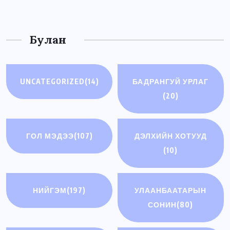
Булан
UNCATEGORIZED
(14)
БАДРАНГУЙ УРЛАГ
(20)
ГОЛ МЭДЭЭ
(107)
ДЭЛХИЙН ХОТУУД
(10)
НИЙГЭМ
(197)
УЛААНБААТАРЫН
СОНИН
(80)