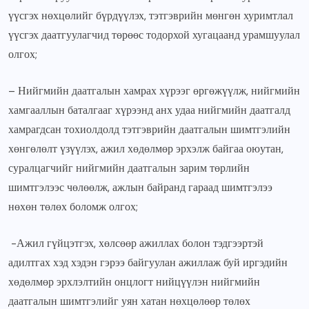
үүсгэх нөхцөлийг бүрдүүлэх, тэтгэврийн мөнгөн хуримтлал
үүсгэх даатгуулагчид төрөөс тодорхой хугацаанд урамшуулал
олгох;
– Нийгмийн даатгалын хамрах хүрээг өргөжүүлж, нийгмийн
хамгааллын баталгааг хүрээнд анх удаа нийгмийн даатгалд
хамрагдсан тохиолдолд тэтгэврийн даатгалын шимтгэлийн
хөнгөлөлт үзүүлэх, ажил хөдөлмөр эрхэлж байгаа оюутан,
суралцагчийг нийгмийн даатгалын зарим төрлийн
шимтгэлээс чөлөөлж, ажлын байранд гараад шимтгэлээ
нөхөн төлөх боломж олгох;
-Ажил гүйцэтгэх, хөлсөөр ажиллах болон тэдгээртэй
адилтгах хэд хэдэн гэрээ байгуулан ажиллаж буй иргэдийн
хөдөлмөр эрхлэлтийн онцлогт нийцүүлэн нийгмийн
даатгалын шимтгэлийг уян хатан нөхцөлөөр төлөх