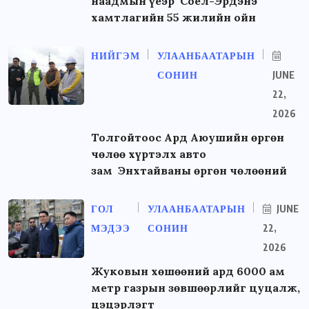
наадмын үеэр”Соёл-Эрдэнэ”
хамтлагийн 55 жилийн ойн
НИЙГЭМ
УЛААНБААТАРЫН
СОНИН
JUNE
22,
2026
Толгойтоос Ард Аюушийн өргөн
чөлөө хүртэлх авто
зам Энхтайваны өргөн чөлөөний
ГОЛ
УЛААНБААТАРЫН
JUNE
МЭДЭЭ
СОНИН
22,
2026
Жуковын хөшөөний ард 6000 ам
метр газрын зөвшөөрлийг цуцалж,
цэцэрлэгт