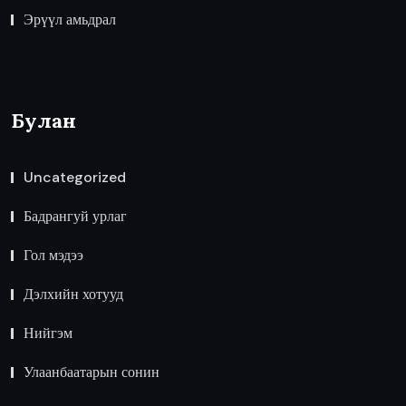
Эрүүл амьдрал
Булан
Uncategorized
Бадрангуй урлаг
Гол мэдээ
Дэлхийн хотууд
Нийгэм
Улаанбаатарын сонин