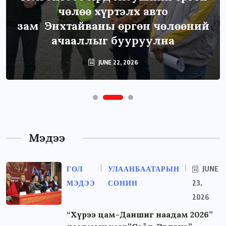
чөлөө хүртэлх авто
зам Энхтайваны өргөн чөлөөний
ачааллыг бууруулна
JUNE 22, 2026
Мэдээ
ГОЛ
УЛААНБААТАРЫН
JUNE
МЭДЭЭ
СОНИН
23,
2026
“Хүрээ цам-Даншиг наадам 2026”