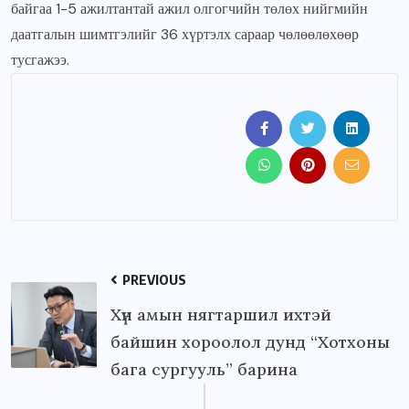
байгаа 1-5 ажилтантай ажил олгогчийн төлөх нийгмийн
даатгалын шимтгэлийг 36 хүртэлх сараар чөлөөлөхөөр
тусгажээ.
PREVIOUS
Хүн амын нягтаршил ихтэй
байшин хороолол дунд “Хотхоны
бага сургууль” барина