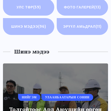
УЛС ТӨР
(59)
ФОТО ГАЛЕРЕЙ
(13)
ШИНЭ МЭДЭЭ
(96)
ЭРҮҮЛ АМЬДРАЛ
(11)
Шинэ мэдээ
НИЙГЭМ
УЛААНБААТАРЫН СОНИН
Толгойтоос Ард Аюушийн өргөн