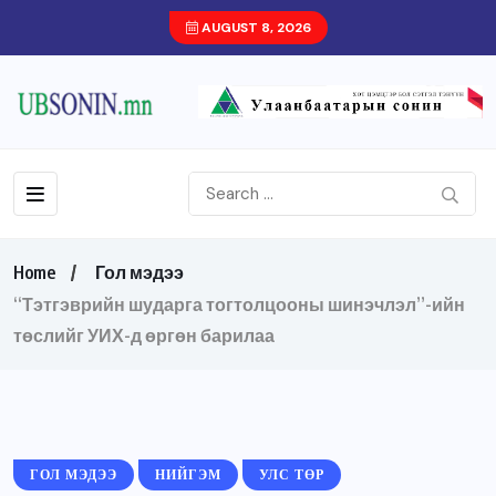
AUGUST 8, 2026
Home
Гол мэдээ
“Тэтгэврийн шударга тогтолцооны шинэчлэл”-ийн
төслийг УИХ-д өргөн барилаа
ГОЛ МЭДЭЭ
НИЙГЭМ
УЛС ТӨР