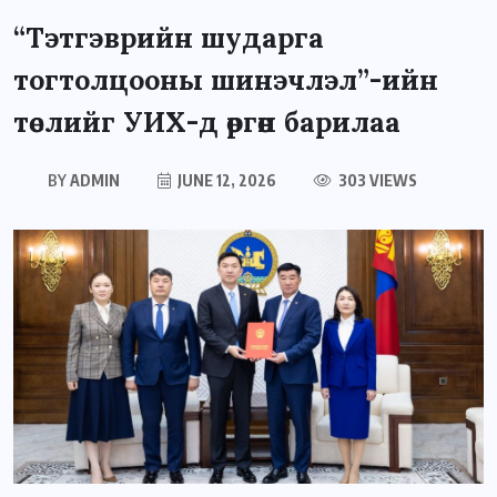
“Тэтгэврийн шударга
тогтолцооны шинэчлэл”-ийн
төслийг УИХ-д өргөн барилаа
BY
ADMIN
JUNE 12, 2026
303 VIEWS