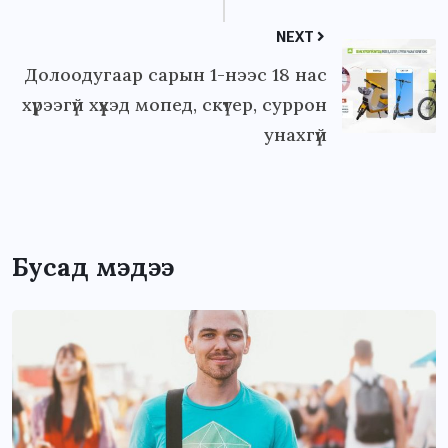
NEXT
Долоодугаар сарын 1-нээс 18 нас
хүрээгүй хүүхэд мопед, скүтер, суррон
унахгүй
Бусад мэдээ