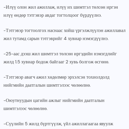
-Илүү олон жил ажиллаж, илүү их шимтгэл төлсөн иргэн
илүү өндөр тэтгэвэр авдаг тогтолцоог бүрдүүлнэ.
-Тэтгэвэр тогтоолгох наснаас хойш үргэлжлүүлэн ажиллавал
жил тутамд сарын тэтгэврийг 4 хувиар нэмэгдүүлнэ.
-25-аас дээш жил шимтгэл төлсөн иргэдийн нэмэгдлийг
жилд 1.5 хувиар бодож байгааг 2 хувь болгож өсгөнө.
-Тэтгэвэр авагч ажил хөдөлмөр эрхэлсэн тохиолдолд
нийгмийн даатгалын шимтгэлээс чөлөөлнө.
-Оюутнуудын цагийн ажлыг нийгмийн даатгалын
шимтгэлээс чөлөөлнө.
-Сүүлийн 5 жилд бүртгүүлж, үйл ажиллагаагаа явуулж